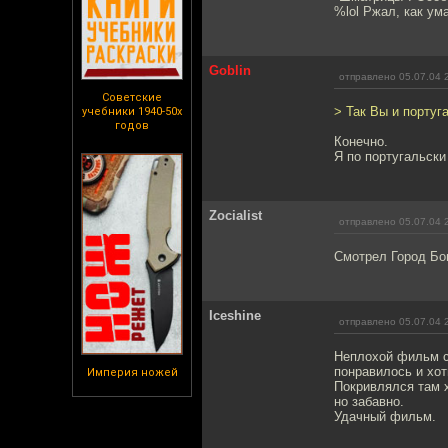
%lol Ржал, как у
Goblin
отправлено 05.07.04 
Советские
> Так Вы и португ
учебники 1940-50х
годов
Конечно.
Я по португальски
Zocialist
отправлено 05.07.04 
Смотрел Город Бог
Iceshine
отправлено 05.07.04 
Неплохой фильм с 
понравилось и хот
Империя ножей
Покривлялся там х
но забавно.
Удачный фильм.