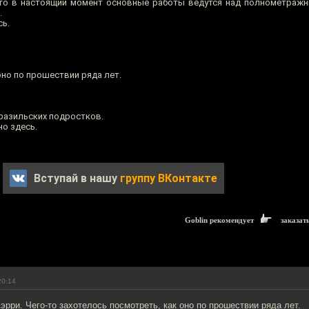
то в настоящий момент основные работы ведутся над полнометраж
.
сь.
оно по прошествии ряда лет.
бразильских подростков.
но здесь.
Вступай в нашу
группу ВКонтакте
Goblin рекомендует
заказат
20:14
рри. Чего-то захотелось посмотреть, как оно по прошествии ряда лет.