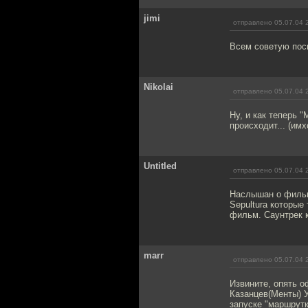
jimi
отправлено 05.07.04 
Всем советую посм
Nikolai
отправлено 05.07.04 
Ну, и как теперь 
происходит... (имх
Untitled
отправлено 05.07.04 
Наслышан о фильме
Sepultura которые
фильм. Саунтрек 
marr
отправлено 05.07.04 
Извините, опять о
Казанцев(Менты) У
запуске "маршрутк