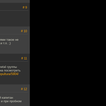
# 9
# 10
ями такое не
 т.п. ;)
# 11
etal группы
ина посмотреть
epultura/5904/
# 12
й капитан
 и при пробном