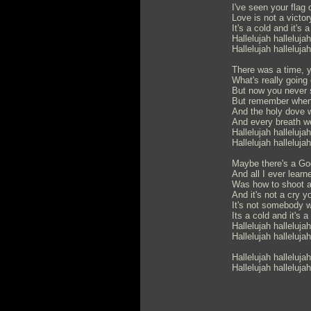
I've seen your flag
Love is not a victo
It's a cold and it's 
Hallelujah hallelujah
Hallelujah hallelujah
There was a time, 
What's really going
But now you never 
But remember when
And the holy dove 
And every breath we
Hallelujah hallelujah
Hallelujah hallelujah
Maybe there's a G
And all I ever learn
Was how to shoot 
And it's not a cry y
It's not somebody w
Its a cold and it's a
Hallelujah hallelujah
Hallelujah hallelujah
Hallelujah hallelujah
Hallelujah hallelujah