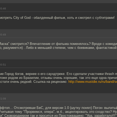
20:46
отреть City of God - обалденный фильм, хоть и смотрел с субтитрами!
20:49
"Маска" смотрится? Впечатление от фильма поменялось? Вроде с комеди
о, разумеется) . Либо в меньшей степени, чем с боевиками, фантастикой и
20:51
 Город богов, вернее о его саундтреке. Его сделали участники thrash m
 тоже родом из Бразилии, отзывы очень хорошие, так это еще одна прич
кстати очень редкий. Ссылка на рецензию:
http://www.mustdie.ru/ru/band/s
21:09
ффтоп... Отсмотревши БвС, для версии 1.0 (шутку понял) Погон- вылиты
читывая тему "Прорвемся, опера", м.б., акцентировать это сходство? Ну
и" Сковородкером так и просится из Простоквашино: "Ура, заработало!!!"