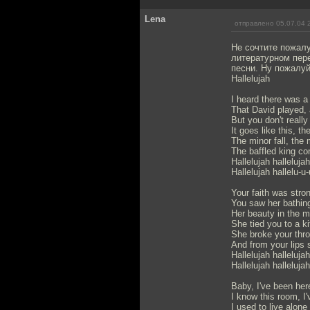
Lena
отправлено 05.07.04 
Не сочтите пожалу
литературном пере
песни. Ну пожалу
Hallelujah
I heard there was a
That David played, 
But you don't reall
It goes like this, the
The minor fall, the m
The baffled king co
Hallelujah hallelujah
Hallelujah hallelu-u-
Your faith was stro
You saw her bathing
Her beauty in the m
She tied you to a ki
She broke your thro
And from your lips s
Hallelujah hallelujah
Hallelujah hallelujah
Baby, I've been her
I know this room, I'
I used to live alone