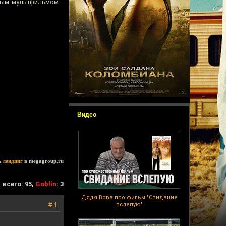
ным мультфильмом
Видео
ь
лендинг
в megagroup.ru
всего: 95,
Goblin
: 3
Дядя Вова про фильм "Свидание
# 1
вслепую"