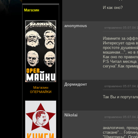
И как оно?
Магазин
anonymous
отправлено 05.07.04 
Извините за оффт
Интересует одна в
простоте душевной
машинам...", но в
Как оно по прави
P.S Читал месяца 
сегуна".Как приме
Дормидонт
отправлено 05.07.04 
Магазин
ОПЕРМАЙКИ
Так Вы и португа
Nikolai
отправлено 05.07.04 
аналогично, прошу
стакане"... Гобли
"Шматрицы". Особе