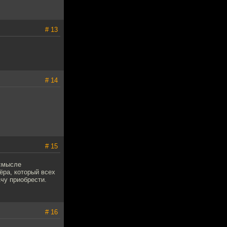
# 13
# 14
# 15
 смысле
ёра, который всех
Ачу приобрести.
# 16