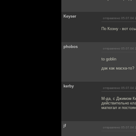
Keyser
отправлено 05.07.04 
По Коэну - вот сс
phobos
отправлено 05.07.04 
to goblin
дак как маска-то?
kerby
отправлено 05.07.04 
М-да, с Джимом К
действительно кла
матюгал и постоян
jf
отправлено 05.07.04 