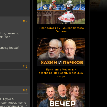
# 2
О предстоящем Турнире Святого
Георгия
Я то думал по
ак "Все
ловек,убивший
# 3
Признание Меркель и
возвращение России в большой
спорт
# 4
л "Бурю в
у получилось круче
о у соперников..."