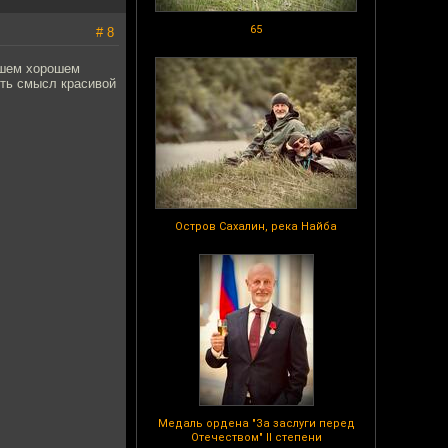
65
# 8
вашем хорошем
ить смысл красивой
Остров Сахалин, река Найба
Медаль ордена "За заслуги перед
Отечеством" II степени