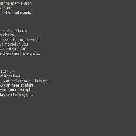
 on the marble arch
ry march
a broken hallelujah...
you let me know
 on below,
show it to me, do you?
 I moved in you
was moving too
 drew was hallelujah...
od above
ed from love
at someone who outdrew you.
ou can hear at night
ho's seen the light
 broken hallelujah...