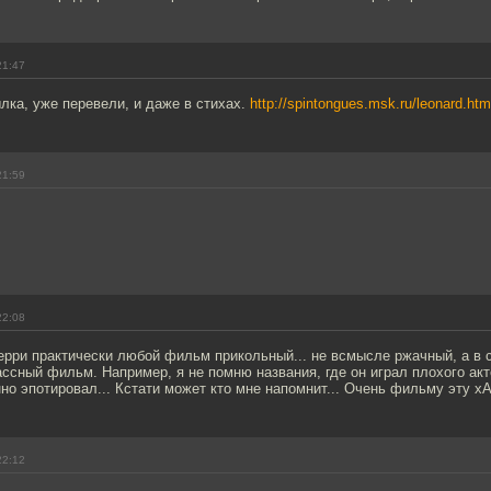
21:47
ылка, уже перевели, и даже в стихах.
http://spintongues.msk.ru/leonard.htm
21:59
22:08
ерри практически любой фильм прикольный... не всмысле ржачный, а в
ссный фильм. Например, я не помню названия, где он играл плохого акт
но эпотировал... Кстати может кто мне напомнит... Очень фильму эту х
22:12