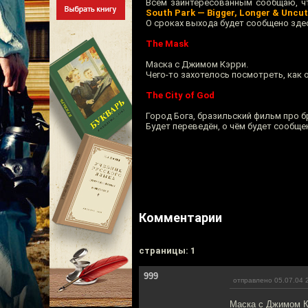
Всем заинтересованным сообщаю, ч
South Park — Bigger, Longer & Uncut
О сроках выхода будет сообщено зде
The Mask
Маска с Джимом Кэрри.
Чего-то захотелось посмотреть, как 
The City of God
Город Бога, бразильский фильм про 
Будет переведён, о чём будет сообще
Комментарии
cтраницы: 1
999
отправлено 05.07.04 
Маска с Джимом Кэ