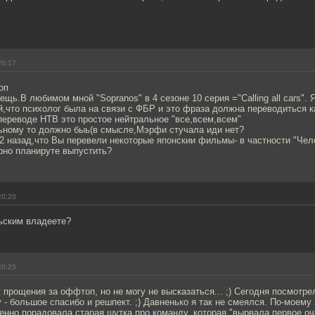
20:17
оп
ещь.В любимом мной "Sopranos" в 4 сезоне 10 серия ="Calling all cars". 
,что психолог была на связи с ФБР и это фраза должна переводиться к
 переводе НТВ это простое нейтральное "все,всем,всем"
льному то должно быь(в смысле,Мэрфи стучала иди нет?
2 назад,что Вы перевели некоторые японскии фильмы- в частности "Че
рно планируте выпустить?
20:20
льским владеете?
20:25
 прощения за оффтоп, но не могу не высказаться... ;) Сегодня посмотре
ну - большое спасибо и решпект. ;) Давненько я так не смеялся. По-моем
нно порадовала старая шутка про команду, которая "вырвала первое очк