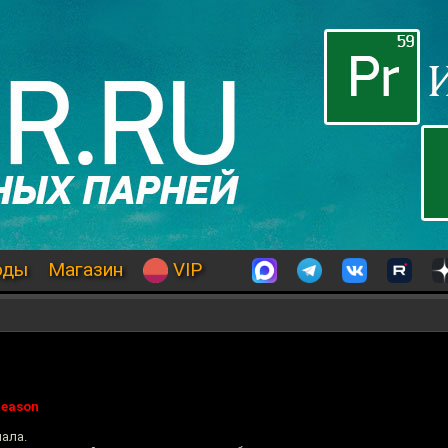
оды
Магазин
VIP
Season
иала.