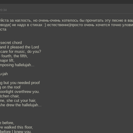
20:34
йста за наглость, но очень-очень хотелось бы прочитать эту песню в 
воде( не надо в стихах :) естественно)просто очень хочется точно улов
йста
 secret chord
and it pleased the Lord
y care for music, do you?
 fourth, the fifth,
ajor lift,
mposing hallelujah...
u-jah
ng but you needed proof
 on the roof
oonlight overthrew you.
tchen chair,
ne, she cut your hair,
he drew the hallelujah...
e before,
ve walked this floor,
 before I knew you.