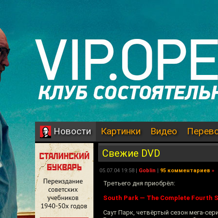
Картинки
Видео
Перев
Новости
Свежие DVD
05.07.04 19:58 |
Goblin
|
95 комментариев
»
Третьего дня приобрёл:
South Park — The Complete Fourth 
Саут Парк, четвёртый сезон мега-сер