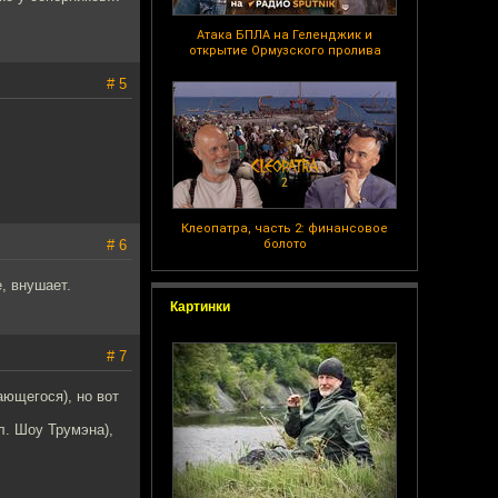
Атака БПЛА на Геленджик и
открытие Ормузского пролива
# 5
Клеопатра, часть 2: финансовое
# 6
болото
, внушает.
Картинки
# 7
ающегося), но вот
л. Шоу Трумэна),