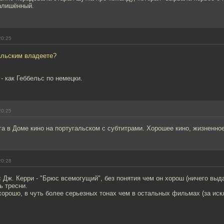
малишённый.
20:25
альским владеете?
 - как Геббельс по немецки.
20:25
а в Доме кино на португальском с субтитрами. Хорошее кино, жизненное
20:28
Дж. Керри - "Брюс всемогущий", без понятия чем он хорош (ничего выд
ь тресни.
орошо, в чуть более серьезных тонах чем в остальных фильмах (за иск