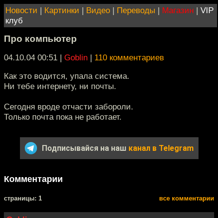
Новости
|
Картинки
|
Видео
|
Переводы
|
Магазин
|
VIP
клуб
Про компьютер
04.10.04 00:51
|
Goblin
|
110 комментариев
Как это водится, упала система.
Ни тебе интернету, ни почты.
Сегодня вроде отчасти забороли.
Только почта пока не работает.
Подписывайся на наш
канал в Telegram
Комментарии
cтраницы: 1
все комментарии