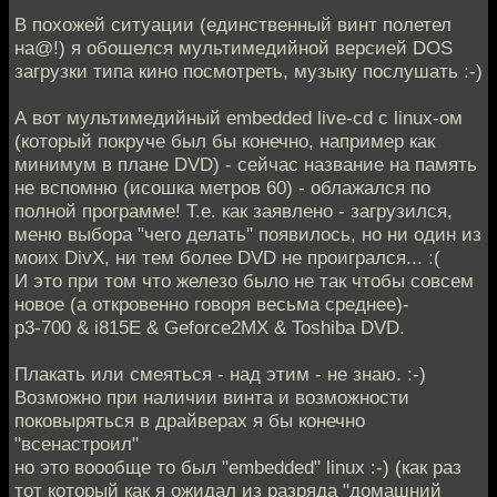
В похожей ситуации (единственный винт полетел
на@!) я обошелся мультимедийной версией DOS
загрузки типа кино посмотреть, музыку послушать :-)
А вот мультимедийный embedded live-cd с linux-ом
(который покруче был бы конечно, например как
минимум в плане DVD) - сейчас название на память
не вспомню (исошка метров 60) - облажался по
полной программе! Т.е. как заявлено - загрузился,
меню выбора "чего делать" появилось, но ни один из
моих DivX, ни тем более DVD не проигрался... :(
И это при том что железо было не так чтобы совсем
новое (а откровенно говоря весьма среднее)-
p3-700 & i815E & Geforce2MX & Toshiba DVD.
Плакать или смеяться - над этим - не знаю. :-)
Возможно при наличии винта и возможности
поковыряться в драйверах я бы конечно
"всенастроил"
но это воообще то был "embedded" linux :-) (как раз
тот который как я ожидал из разряда "домашний