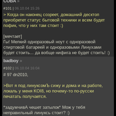
COBA
»
#101 |
06.10.04 15:26
> Когда он наконец созреет, домашний десктоп
приобретет статус бытовой техники и всем будет
пофик, что у них там стоит :)
[мечтает]
Гы! Мелкий одноразовый ноут с одноразовой
спиртовой батареей и одноразовыми Линухами
будет стоить... да вобще нифига не будет стоить! :)
badboy
»
#102 |
06.10.04 16:04
# 97 dn2010,
>Вот я под линуксомЪ сижу и дома и на работе,
локаль у меня KOI8, но почему-то по-русски
печатать получается.
*задумчивА чешет затылок* Мож у тебя
неправильный линуксь стоит? :)