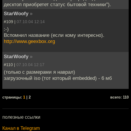
десктоп приобретет статус бытовой техники").
StarWoofy
»
#109 |
07.10.04 12:14
:-)
Вспомнил название (если кому интересно).
http://www.geexbox.org
StarWoofy
»
#110 |
07.10.04 12:17
(только с размерами я наврал)
загрузочный iso (тот который embedded) - 6 мб
cтраницы:
1
| 2
всего: 110
полезные ссылки
Канал в Telegram