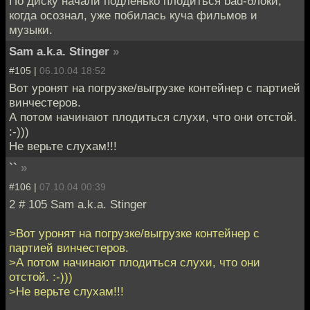
По диску начали подленько плодиться bad-блоки,
когда осознал, уже побилась куча фильмов и
музыки.
Sam a.k.a. Stinger
»
#105 |
06.10.04 18:52
Вот уронят на погрузке/выгрузке контейнер с партией
винчестеров.
А потом начинают плодиться слухи, что они отстой.
:-)))
Не верьте слухам!!!
``
»
#106 |
07.10.04 00:39
2 # 105 Sam a.k.a. Stinger
>Вот уронят на погрузке/выгрузке контейнер с
партией винчестеров.
>А потом начинают плодиться слухи, что они
отстой. :-)))
>Не верьте слухам!!!