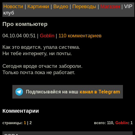
Новости
|
Картинки
|
Видео
|
Переводы
|
Магазин
|
VIP
клуб
Про компьютер
04.10.04 00:51
|
Goblin
|
110 комментариев
Как это водится, упала система.
Ни тебе интернету, ни почты.
Сегодня вроде отчасти забороли.
Только почта пока не работает.
Подписывайся на наш
канал в Telegram
Комментарии
cтраницы:
1
| 2
всего: 110,
Goblin
: 1