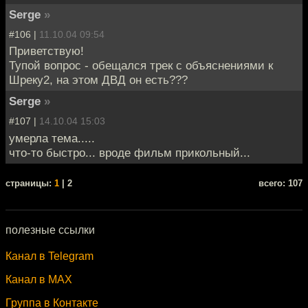
Serge
»
#106 |
11.10.04 09:54
Приветствую!
Тупой вопрос - обещался трек с объяснениями к
Шреку2, на этом ДВД он есть???
Serge
»
#107 |
14.10.04 15:03
умерла тема.....
что-то быстро... вроде фильм прикольный...
cтраницы:
1
| 2
всего: 107
полезные ссылки
Канал в Telegram
Канал в MAX
Группа в Контакте