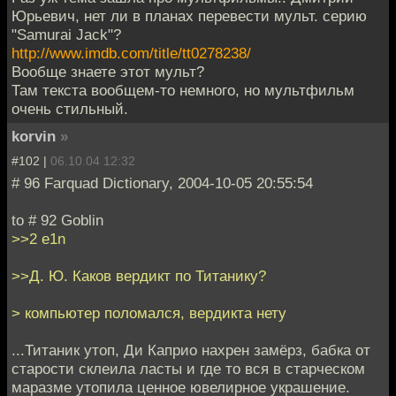
Юрьевич, нет ли в планах перевести мульт. серию
"Samurai Jack"?
http://www.imdb.com/title/tt0278238/
Вообще знаете этот мульт?
Там текста вообщем-то немного, но мультфильм
очень стильный.
korvin
»
#102 |
06.10.04 12:32
# 96 Farquad Dictionary, 2004-10-05 20:55:54
to # 92 Goblin
>>2 e1n
>>Д. Ю. Каков вердикт по Титанику?
> компьютер поломался, вердикта нету
...Титаник утоп, Ди Каприо нахрен замёрз, бабка от
старости склеила ласты и где то вся в старческом
маразме утопила ценное ювелирное украшение.