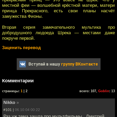
местной феи — волшебной крёстной матери, матери
принца Прекрасного, есть свои планы насчёт
замужества Фионы.
Вторая серия замечательного мультика про
добродушного людоеда Шрека — местами даже
покруче первой.
Заценить перевод
Вступай в нашу
группу ВКонтакте
Комментарии
cтраницы:
1
| 2
всего: 107,
Goblin
: 13
Nikko
»
#101 |
06.10.04 00:22
Раз уж темa зашла про мультфильмы.. Дмитрий