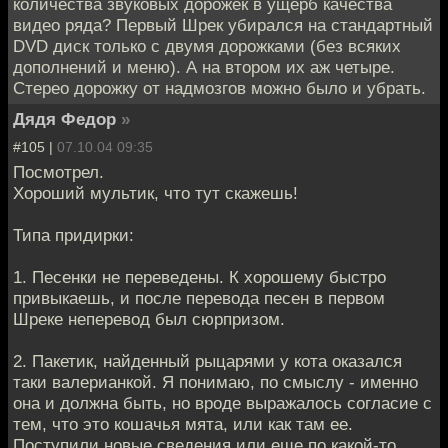
количества звуковых дорожек в ущерб качества
видео ряда? Первый Шрек убирался на стандартный
DVD диск только с двумя дорожками (без всяких
дополнений и меню). А на втором их аж четыре.
Стерео дорожку от надмозгов можно было и убрать.
Дядя Федор
»
#105 |
07.10.04 09:35
Посмотрел.
Хороший мультик, что тут скажешь!
Типа придирки:
1. Песенки не переведены. К хорошему быстро
привыкаешь, и после перевода песен в первом
Шреке неперевод был сюрпризом.
2. Пакетик, найденный рыцарями у кота оказался
таки валерианкой. Я понимаю, по смыслу - именно
она и должна быть, но вроде выражалось согласие с
тем, что это кошачья мята, или как там ее.
Поступили новые сведения или еще по какой-то