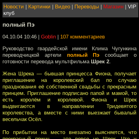
Новости
|
Картинки
|
Видео
|
Переводы
|
Магазин
|
VIP
клуб
полный Пэ
04.10.04 10:46
|
Goblin
|
107 комментариев
Руководство гвардейской имени Клима Чугункина
переводчицкой артели
полный Пэ
сообщает о
готовности перевода мультфильма
Шрек 2
.
Жена Шрека — бывшая принцесса Фиона, получает
приглашение на королевский бал по случаю
празднования её собственной свадьбы с прекрасным
принцем. Приглашение подписано папой и мамой, то
есть королём и королевой. Фиона и Шрек
выдвигаются в направлении Тридевятого
королевства, а вместе с ними выезжает бывалый
весельчак Осёл.
По прибытии на место внезапно выясняется, что
прекрасный принц — это вовсе не Шрек. Что у