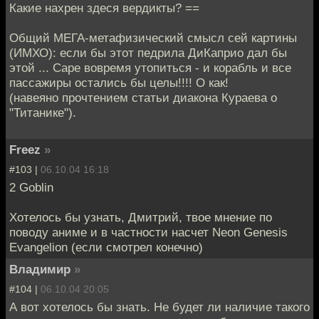
Какие нахрен здеся вердикты? ==
Общий МЕГА-метафизический смысл сей картины
(ИМХО): если бы этот педрила ДиКаприо дал бы
этой ... Саре вовремя утопиться - и корабль и все
пассажиры остались бы целы!!!! О как!
(навеяно прочтением статьи диакона Кураева о
"Титанике").
Freez
»
#103 |
06.10.04 16:18
2 Goblin
Хотелось бы узнать, Дмитрий, твое мнение по
поводу аниме и в частности насчет Neon Genesis
Evangelion (если смотрел конечно)
Владимир
»
#104 |
06.10.04 20:05
А вот хотелось бы знать. Не будет ли наличие такого