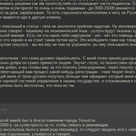
немать решение как им лечится) либо он отказывает части пациентов. Е
Взятки если просят то очень и очень подемные - до 3000-15000 решаются
ко за день зарабатываю. То есть серьезного монополизма и нету на Рус
не нравится иди в другую клинику.
 описанный в статье - типа не заплатите проблем наделаю. Ну маловероя
нно говорят - перевожу на экономический язык - услуги будут оказаны х
ьной манере. Есть ли это какое либо нарушение - нет.- нет это помощь в
 это херово и не стоит таким путем идти. Это вообщемто таже как това
улем покупать - вы же ему ни чем не угрожаете, вы ему описываете в
аселения - кто скока должен зарабатывать. С моей точки зрения доход
олько добра он сумел принести людям. Звучит глупо, но бизнессмен орг
вам добро, и вы готовы ему за это платить (опосредовано, через покупку 
 облегчающий вам процесс какой нибудь регестрации - тоже творит благо
щий меня от боли должен получать больше чем официант который меня 
 херовой системой управления в нашем государстве, и сложившимися с
должны быть бесплатны, это пока не так.
14:53
шлой зимой был в благословенном городе Тольятти.
500 р. за сутки просто за то, чтобы лежать в реанимации.
о инсульт(как было у моей родственницы), то следует продать всё с себ
 зав отделением, улыбается и говорит,