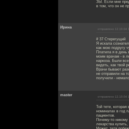
ЗЫ. Если мне пред
в том, что он не п
Ирина
отправлено 12.10.04 
# 37 Стерегущий
Я искала сознател
как мою подругу ч
Платила я в день
моим врачам - в 
наркоза. Были все
видеть, как твой р
Врачи бывают раз
не отправили на т
получили - немало
master
отправлено 12.10.04 
Той тете, которая
номиналах в год п
пациентов.
Почему-то никому 
лекарства купить,
Может, тетя побеж