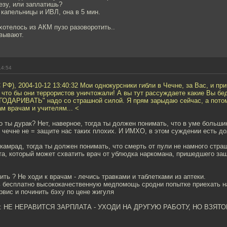
езу, или заплатишь?
з капельницы и ИВЛ, она в 5 мин.
ахотелось из АКМ пузо разоворотить..
вывают.
14:54
 РФ), 2004-10-12 13:40:32 Мои однокурсники гибли в Чечне, за Вас, и пр
 что бы они террористов уничтожали! А вы тут рассуждаете какие Вы бе
ГОДАРИВАТЬ" надо со страшной силой. Я прям зарыдаю сейчас, а потом
ам врачам и учителям... <
о ты дурак? Нет, наверное, тогда ты должен понимать, что в уме больш
 чечне не = защите нас таких плохих. И ИМХО, в этом суждении есть до
 камрад, тогда ты должен понимать, что смерть от пули не намного стр
та, который может схватить врач от ублюдка наркомана, пришедшего за
ить ? Не ходи к врачам - лечись травками и таблетками из аптеки.
 бесплатно высококачественную медпомощь сродни попытке приехать 
вис и починить бэху по цене жигуля
яю: НЕ НЕРАВИТСЯ ЗАРПЛАТА - УХОДИ НА ДРУГУЮ РАБОТУ, НО ВЗЯТ