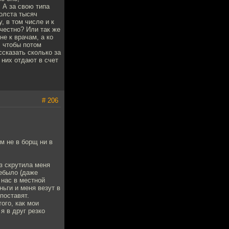
. А за свою типа
полста тысяч
, в том числе и к
 честно? Или так же
е к врачам, а ко
, чтобы потом
ссказать сколько за
 них отдают в счет
# 206
ем не в борщ ни в
з скрутила меня
небыло (даже
 нас в местной
ньги и меня везут в
поставят.
ого, как мои
я в друг резко