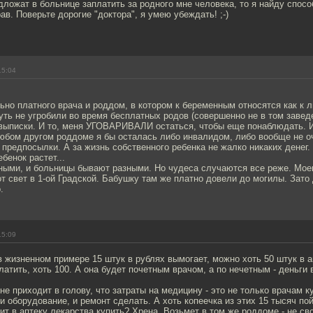
ложат в больнице заплатить за родного мне человека, то я найду спосо
рав. Поверьте дорогие "доктора", я умею убеждать! ;-)
15:04
ьно платного врача и роддом, в котором к беременным относятся как к 
уть не угробили во время бесплатных родов (совершенно не в том заведе
 выписки. И то, меня УГОВАРИВАЛИ остаться, чтобы еще понаблюдать. И
любом другом роддоме я бы осталась либо инвалидом, либо вообще не о
 предпосылки. А за жизнь собственного ребенка не жалко никаких денег. 
ебенок растет...
ными, и больницы бывают разными. Но чудеса случаются все реже. Моег
от свет в 1-ой Градской. Бабушку там же платно довели до могилы. Зато 
.
15:09
 в жизненном примере 15 штук в рублях вымогает, можно хоть 50 штук в 
латить, хоть 100. А она будет почетным врачом, а по нечетным - деньги 
не приходит в голову, что затраты на медицину - это не только врачам к
 и оборудование, и ремонт сделать. А хоть копеечка из этих 15 тысяч по
ит в аптеку лекарства купить? Хрена. Возьмет в том же роддоме - не сво