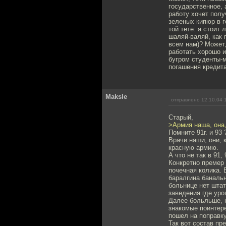
государственное, 
работу хочет полу
зеленых кипюр в г
той тете: а стоит
шаляй-валяй, как 
всем нам)? Может,
работать хорошо и
бугром студенты-м
погашения кредита
Maksle
отправлено 12.10.04 
Старый,
>Армия наша, она, 
Помните 91г. и 93 
Врачи наши, они, к
красную армию.
А что не так в 91, 
Конкретно премер 
почечная колика. 
баралгина банальн
больнице нет штат
заведения где уро
Далее больльше, н
знакомые поинтере
пошел на поправку
Так вот состав пр