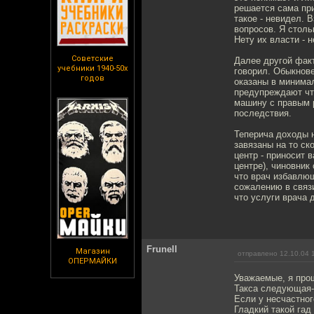
решается сама при
такое - невидел. 
вопросов. Я столь
Нету их власти - 
Советские
Далее другой факт
учебники 1940-50х
говорил. Обыкнове
годов
оказаны в минимал
предупреждают что
машину с правым р
последствия.
Теперича доходы н
завязаны на то ск
центр - приносит 
центре), чиновник
что врач избавлю
сожалению в связи
что услуги врача 
Frunell
Магазин
отправлено 12.10.04 
ОПЕРМАЙКИ
Уважаемые, я про
Такса следующая-1
Если у несчастног
Гладкий такой гад