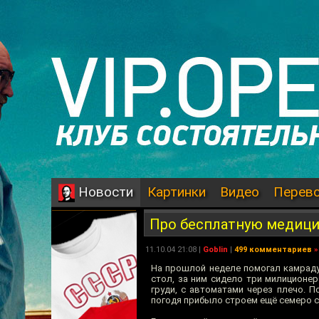
Картинки
Видео
Перев
Новости
Про бесплатную медици
11.10.04 21:08 |
Goblin
|
499 комментариев
»
На прошлой неделе помогал камраду
стол, за ним сидело три милиционер
груди, с автоматами через плечо. П
погодя прибыло строем ещё семеро со