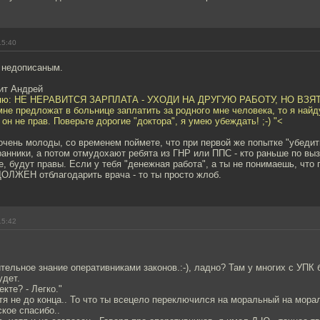
15:40
л недописаным.
рит Андрей
оряю: НЕ НЕРАВИТСЯ ЗАРПЛАТА - УХОДИ НА ДРУГУЮ РАБОТУ, НО ВЗ
е предложат в больнице заплатить за родного мне человека, то я найд
 он не прав. Поверьте дорогие "доктора", я умею убеждать! ;-) "<
чень молоды, со временем поймете, что при первой же попытке "убедит
анники, а потом отмудохают ребята из ГНР или ППС - кто раньше по выз
, будут правы. Если у тебя "денежная работа", а ты не понимаешь, что
ЛЖЕН отблагодарить врача - то ты просто жлоб.
15:42
тельное знание оперативниками законов.:-), ладно? Там у многих с УПК
удет.
кте? - Легко."
тя не до конца.. То что ты всецело переключился на моральный на мора
кое спасибо..