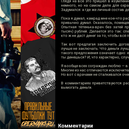
Глядя на всё это пришёл в изумлени
немного, но на самом деле для охра
Задумался: а где же личный состав д
Пока я думал, камрад мне кое-что рас
привычно думал. Оказалось, помеще
Опытная тётенька-врач без затей п
тысяч) рублей. Делается это так: с
кто ж не даст денег за то, чтобы всё
Так вот предлагая заключить догов
лучше не заключать. Что деньги лучше
такого предложения означает одно: е
ты денешься? И, что характерно, случ
Я вообще всех сограждан люблю — в 
Многие из нас отличаются исключите
Но вот с врачами не сталкивался оче
В комментариях приветствуются ра
вымогать деньги.
Комментарии