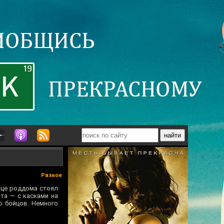
Разное
ьце роддома стоял
та — с касками на
о бойцов. Немного