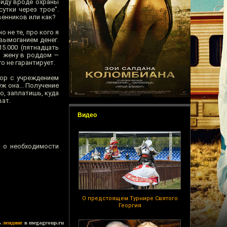
виду вроде охраны
утки через трое".
венников или как?
о не те, про кого я
вымоганием денег.
5.000 (пятнадцать
я жену в роддом —
о не гарантирует.
вор с учреждением
ж она... Получение
о, заплатишь, куда
ват.
Видео
, о необходимости
О предстоящем Турнире Святого
Георгия
ь
лендинг
в megagroup.ru