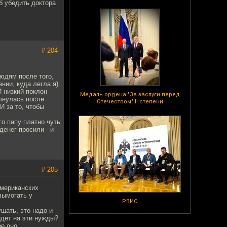
б убедить доктора
# 204
людям после того,
нии, куда легла я).
 низкий поклон
Медаль ордена "За заслуги перед
чнулась после
Отечеством" II степени
И за то, чтобы
о папу платно чуть
денег просили - и
# 205
американских
вымогать у
РВИО
ушать, это надо и
йдет на эти нужды?
е оно,