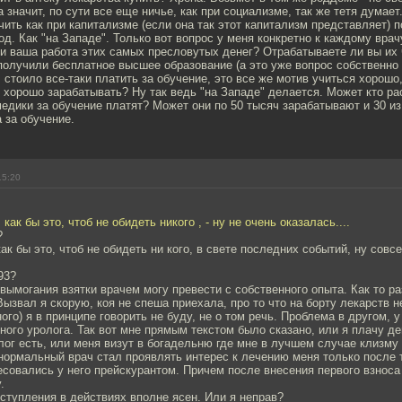
а значит, по сути все еще ничье, как при социализме, так же тетя думает
чить как при капитализме (если она так этот капитализм представляет) 
од. Как "на Западе". Только вот вопрос у меня конкретно к каждому врачу
 ли ваша работа этих самых пресловутых денег? Отрабатываете ли вы их
получили бесплатное высшее образование (а это уже вопрос собственно н
 стоило все-таки платить за обучение, это все же мотив учиться хорошо
 хорошо зарабатывать? Ну так ведь "на Западе" делается. Может кто ра
едики за обучение платят? Может они по 50 тысяч зарабатывают и 30 из
 за обучение.
15:20
как бы это, чтоб не обидеть никого , - ну не очень оказалась....
?
ак бы это, чтоб не обидеть ни кого, в свете последних событий, ну совс
93?
вымогания взятки врачем могу превести с собственного опыта. Как то ра
Вызвал я скорую, коя не спеша приехала, про то что на борту лекарств 
ого) я в принципе говорить не буду, не о том речь. Проблема в другом, у
ного уролога. Так вот мне прямым текстом было сказано, или я плачу де
лог есть, или меня визут в богадельню где мне в лучшем случае клизму 
ормальный врач стал проявлять интерес к лечению меня только после т
совались у него прейскурантом. Причем после внесения первого взноса 
.
еступления в действиях вполне ясен. Или я неправ?