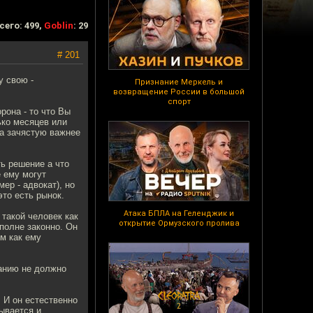
сего: 499,
Goblin
: 29
# 201
у свою -
Признание Меркель и
возвращение России в большой
спорт
рона - то что Вы
ько месяцев или
на зачястую важнее
ь решение а что
е ему могут
ер - адвокат), но
это есть рынок.
Атака БПЛА на Геленджик и
 такой человек как
открытие Ормузского пролива
вполне законно. Он
им как ему
цанию не должно
 И он естественно
ывается и