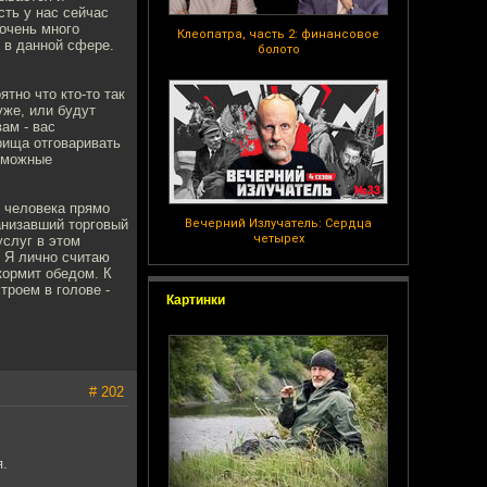
сть у нас сейчас
 очень много
Клеопатра, часть 2: финансовое
и в данной сфере.
болото
тно что кто-то так
уже, или будут
ам - вас
рища отговаривать
озможные
ы человека прямо
анизавший торговый
Вечерний Излучатель: Сердца
четырех
услуг в этом
. Я лично считаю
кормит обедом. К
троем в голове -
Картинки
# 202
я.