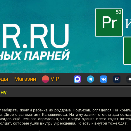
оды
Магазин
VIP
ну
 забирать жену и ребёнка из роддома. Подъехав, огляделся. На крыл
а. Двое с автоматами Калашникова. На углу здания стояли два солда
осидев ещё немного определил, что вокруг здания всего ходит пятер
лдат, которые ушли внутрь учреждения. То есть и внутри тоже бдят.