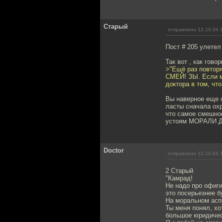
Старый
отправлено 12.10.04 
Пост # 205 улете
Так вот , как гово
>"Ещё раз повт
СМЕЙ! ЗЫ. Если мн
доктора в том, что
Вы наверное еще о
ласты сначала охр
что самое смешное
устоям МОРАЛИ ДО
Doctor
отправлено 12.10.04 
2 Старый
"Камрад!
Не надо про офиги
это посерьезнее б
На моральном аспе
Ты меня понял, хо
большое юридичес