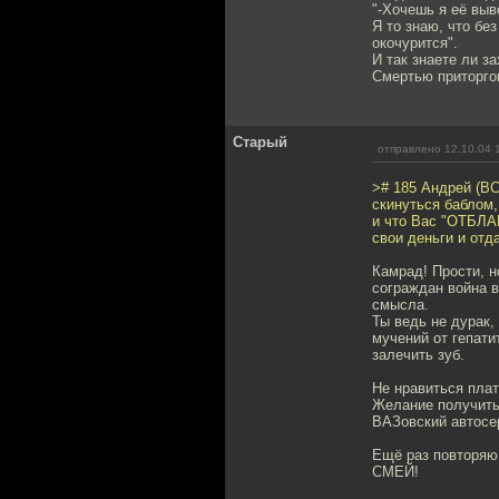
"-Хочешь я её выв
Я то знаю, что бе
окочурится".
И так знаете ли з
Смертью приторго
Старый
отправлено 12.10.04 
># 185 Андрей (ВС
скинуться баблом,
и что Вас "ОТБЛА
свои деньги и отд
Камрад! Прости, н
сограждан война в
смысла.
Ты ведь не дурак,
мучений от гепати
залечить зуб.
Не нравиться плат
Желание получить
ВАЗовский автосер
Ещё раз повтор
СМЕЙ!