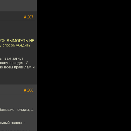
# 207
ЯТОК ВЫМОГАТЬ НЕ
у способ убедить
ь" вам загнут
оаву приедет. И
 по всем правилам и
# 208
 большие нелады, а
льный аспект -