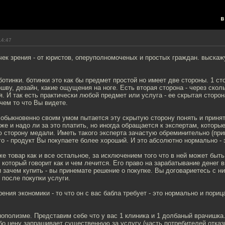
в
14:47
чек зрения - от юристов, оперуполномоченых и простых граждан. выскаж
ботинки. ботинки это как бы предмет простой но имеет две стороны. 1 сто
ошву, дезайн, какие ощущения на ноге. Есть вторая сторона - через скол
я. И так есть практически любой предмет или услуга - ее скрытая сторо
чем то что Вы видете.
обыкновенно своим умом пытается эту скрытую сторону понять и принят
же и надо ли за это платить, но иногда обращается к экспертам, которы
 сторону медали. Иметь такого эксперта зачастую обреминительно (прим
го - продукт Вы покупаете более хороший. И это абсолютно нормально - 
же товар как и все остальное, за исключением того что в ней может быть
) который говорит как и чем лечится. Его право на зарабатывание денег 
и зачем купить - вы принемате решение о покупке. Вы договариетесь с н
и после покупки услуги.
зрения экономики - то что он с вас бабла требует - это нормально и пори
нополизме. Представим себе что у вас 1 клиника и 1 долбаный врачишка.
бо цену запрашивает существенную за услугу (часть потребителей отказ