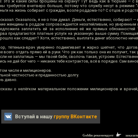
е: это ж какие силы брошены на охрану? Тут ведь как в тюрьме — с 
ны требуется вчетверо больше, потому что службу несут в режиме "с
еньги на жизнь собирает с граждан, возле роддома-то? С отцов и родст
сказал. Оказалось, я не о том думал. Деньги, естественно, собирают — н
ние женщины в роддом сопровождается незатейливым, но уверенным 
редложила заплатить ей за исполнение её же прямых обязанностей 1
перва предлагаются платные услуги на указанную выше сумму. Помеща
 прошло как следует? Хотя, естественно, выплата денег абсолютно ничег
ор, тётенька-врач уверенно подмигивает и жарко шепчет, что дого
 всего отдать прямо ей в руки. Что уж как только она их получит, так у
сли не заплатишь — мы твоей бабе, сволочь такая, устроим. Естественн
ись не дай бог чего — никаких тебе контрактов, всё в порядке. Сам вино
том числе и милиционеров.
льной честностью и преданностью долгу.
нь давно.
ссказы о нелёгком материальном положении милиционеров и врачей
Вступай в нашу
группу ВКонтакте
Goblin рекомендует
заказат