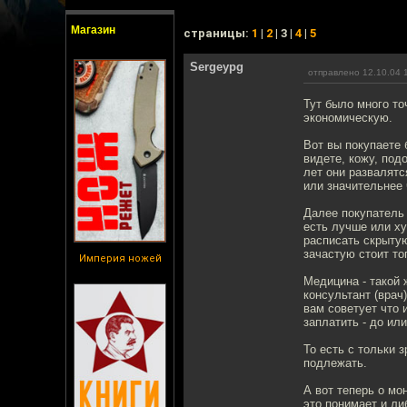
Магазин
cтраницы:
1
|
2
| 3 |
4
|
5
Sergeypg
отправлено 12.10.04 
Тут было много то
экономическую.
Вот вы покупаете 
видете, кожу, под
лет они развалятс
или значительнее 
Далее покупатель 
есть лучше или ху
расписать скрытую
зачастую стоит то
Империя ножей
Медицина - такой 
консультант (врач
вам советует что 
заплатить - до ил
То есть с тольки 
подлежать.
А вот теперь о мо
это понимает и ли