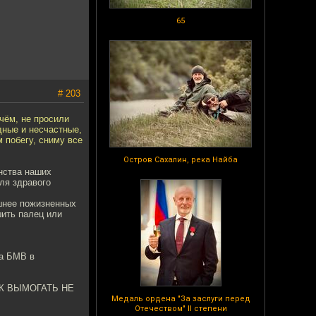
65
# 203
ичём, не просили
дные и несчастные,
 побегу, сниму все
Остров Сахалин, река Найба
инства наших
ля здравого
ашнее пожизненных
шить палец или
на БМВ в
ОК ВЫМОГАТЬ НЕ
Медаль ордена "За заслуги перед
Отечеством" II степени