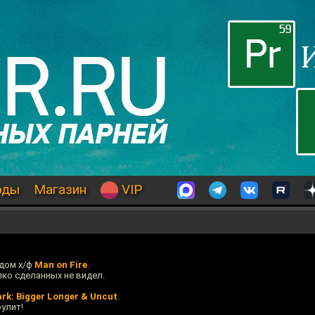
оды
Магазин
VIP
одом х/ф
Man on Fire
.
пко сделанных не видел.
rk: Bigger Longer & Uncut
.
рулит!