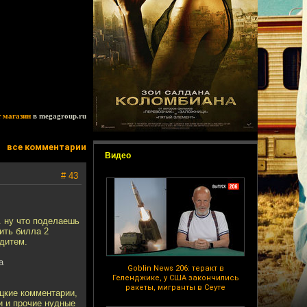
т магазин
в megagroup.ru
все комментарии
Видео
# 43
. ну что поделаешь
ить билла 2
 дитем.
а
Goblin News 206: теракт в
Геленджике, у США закончились
ракеты, мигранты в Сеуте
ацкие комментарии,
и и прочие нудные