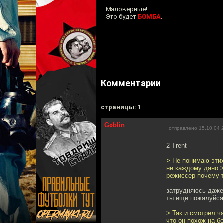
Маловерные!
Это будет
БОМБА
.
Комментарии
cтраницы: 1
Goblin
отправлено 15.10.04 
2 Trent
> Не понимаю этих
не каждому дано >
режиссер почему-т
затрудняюсь даже 
ты ещё пожалуйся,
> Так и смотрел ч
что он похож на 