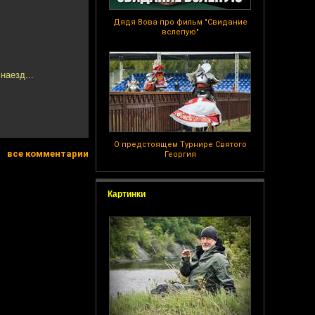
Дядя Вова про фильм "Свидание
вслепую"
наезд...
О предстоящем Турнире Святого
все комментарии
Георгия
Картинки