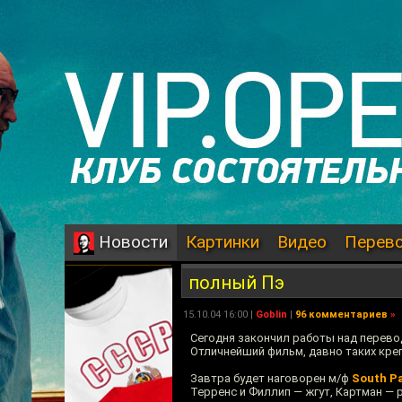
Картинки
Видео
Перев
Новости
полный Пэ
15.10.04 16:00 |
Goblin
|
96 комментариев
»
Сегодня закончил работы над перев
Отличнейший фильм, давно таких кре
Завтра будет наговорен м/ф
South Pa
Терренс и Филлип — жгут, Картман — 