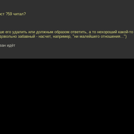
ост ?59 читал?
е его удалить или должным образом ответить, а то нехороший какой-то 
 довольно забавный - насчет, например, "ни малейшего отношения...")
аван идёт