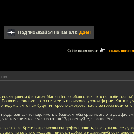
Подписывайся на канал в
Дзен
Goblin рекомендует
создать интерне
21:09
 восхищением фильмом Man on fire, особенно тех, "кто не любит сопли"
 Половина фильма - это они и есть в наиболее убогой форме. Как и в уб
о подумал, что нам будет интересно смотреть, как глав герой возится с
представить, что надо иметь в башке, чтобы сравнивать эти два фильм
 что тебе не было смешно как на "Здравствуйте, я ваша тётя"
ас где то как Кризи натренировывал дефку плавать, выслушивал ее дур
большого печального медведя, дивился доброте и дружилюбности девочк