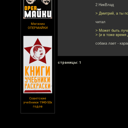
2 НикВлад
> Дмитрий, а ты п
читал
Магазин
ОПЕРМАЙКИ
> Может быть лучш
> (и в тоже время
собака лает - кар
cтраницы: 1
Советские
учебники 1940-50х
годов