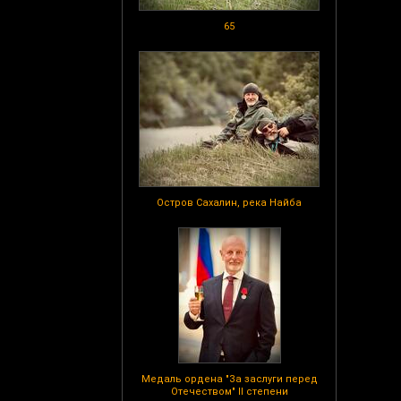
65
Остров Сахалин, река Найба
Медаль ордена "За заслуги перед
Отечеством" II степени