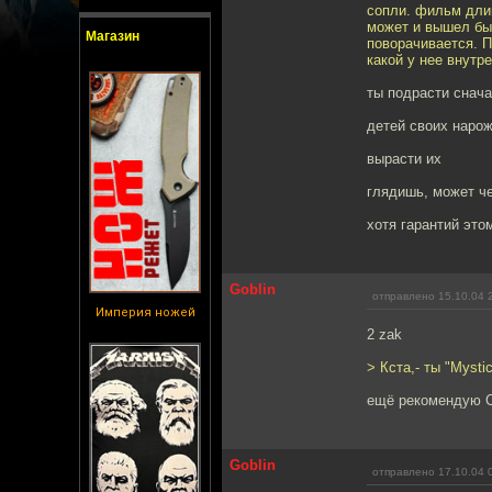
сопли. фильм длин
может и вышел бы
Магазин
поворачивается. П
какой у нее внутр
ты подрасти снача
детей своих наро
вырасти их
глядишь, может ч
хотя гарантий этом
Goblin
отправлено 15.10.04 
Империя ножей
2 zak
> Кста,- ты "Mysti
ещё рекомендую Co
Goblin
отправлено 17.10.04 