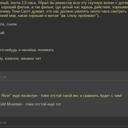
ный, почти 2,5 часа. Убрал бы режиссер всю эту скучную возню с дитем
 хороший фильм, а так фильм, где целый час ждешь действия, хорошим 
очему Тони Скотт думает, что нас должно умилять около часа смотреть 
енний мир, какая хорошая и милая "аж слезу пробивает")...
ла, сынок
жай
его-нибудь и начнёшь понимать
у, конечно, никаких нет
21:32
c River" ещё посмотри - тоже отстой такой же; и сравнить будет с чем!
ld Mountain - тоже отстой ещё тот
00:36