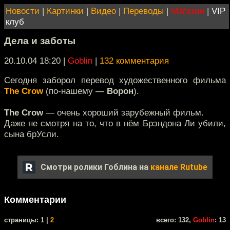
Новости
|
Картинки
|
Видео
|
Переводы
|
Магазин
|
VIP
клуб
Дела и заботы
20.10.04 18:20
|
Goblin
|
132 комментария
Сегодня заборол перевод художественного фильма
The Crow
(по-нашему —
Ворон
).
The Crow
— очень хороший зарубежный фильм.
Даже не смотря на то, что в нём Брэндона Ли убили,
сына брУсли.
Смотри ролики Гоблина на
канале Rutube
Комментарии
cтраницы: 1 |
2
всего: 132,
Goblin
: 13