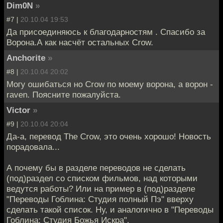
Dim0N
»
#7 |
20.10.04 19:53
Да присоединяюсь к благодарностям . Спасибо за
Ворона.А как насчёт остальных Crow.
Anchorite
»
#8 |
20.10.04 20:02
Могу ошибаться но Crow по моему ворона, а ворон -
raven. Поясните пожалуйста.
Victor
»
#9 |
20.10.04 20:04
Да-а, перевод The Crow, это очень хорошо! Новость
порадовала...
А почему бы в разделе переводов не сделать
(под)раздел со списком фильмов, над которыми
ведутся работы? Или на пример в (под)разделе
"Переводы Гоблина: Студия полный Пэ" вверху
сделать такой список. Ну, и аналогично в "Переводы
Гоблина: Студия Божья Искра".