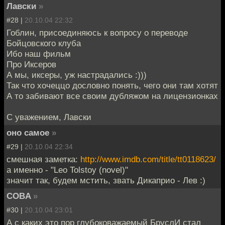
Лавски
»
#28 |
20.10.04 22:32
Гоблин, присоединяюсь к вопросу о переводе
Бойцовского клуба
Ибо наш фильм
Про Иксеров
А мы, иксеры, уж настрадались :)))
Так что хочеццо дословно понять, чего они там хотят
А то забивают все своим дубляжом на лицензионках
С уважением, Лавски
оно самое
»
#29 |
20.10.04 22:34
смешная заметка:
http://www.imdb.com/title/tt0118623/
а именно - "Leo Tolstoy (novel)"
значит так, будем мстить, звать Дикаприо - Лев :)
COBA
»
#30 |
20.10.04 23:01
А с каких это пор глубоковажаемый БруслИ стал