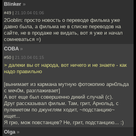
Blinker
»
#49 |
21.10.04 01:06
2Goblin: просто новость о переводе фильма уже
давно была, а фильма не в списке переводов на
сайте, не в продаже не видать, вот я уже и начал
сомневаться =)
COBA
»
#50 |
21.10.04 01:15
> далеки вы от народа, вот ничего и не знаете - как
надо правильно
[вынимает из кармана мутную фотокопию арн0льда
с меч0м, разглаживает]
А вот еще был совершенно дикий случай (с).
Друг рассказывал фильм. Там, грит, Арнольд, с
пулеметом по джунглям ходит, ~подстанцию~
ищет...
Я грю, мож повстанцев? Не, грит, подстанцию... :)
Olga
»