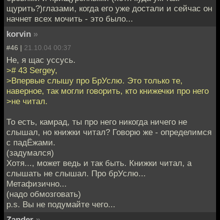
щурить?)глазами, когда его уже достали и сейчас он
начнет всех мочить - это было...
korvin
»
#46 |
21.10.04 00:37
Не, я щас уссусь.
># 43 Sergey,
>Впервые слышу про БрУслю. Это только те,
наверное, так могли говорить, кто книжечки про него
>не читал.
То есть, камрад, ты про него никогда ничего не
слышал, но книжки читал? Говорю же - определимся
с падЁжами.
(задумался)
Хотя..., может ведь и так быть. Книжки читал, а
слышать не слышал. Про брУслю...
Метафизично...
(надо обмозговать)
p.s. Вы не подумайте чего...
Zander
»