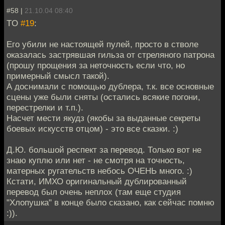
#58 |
21.10.04 08:40
TO
#19
:
Его убили не настоящей пулей, просто в стволе
оказалась застрявшая гильза от стреляного патрона
(прошу прощения за неточность если что, но
примерный смысл такой).
А доснимали с помощью дублера, т.к. все основные
сцены уже были сняты (остались всякие погони,
перестрелки и т.п.).
Насчет мести якудз (якобы за выданные секреты
боевых искусств отцом) - это все сказки. :)
Д.Ю. большой респект за перевод. Только вот не
знаю куплю или нет - не смотря на точность,
матерных ругательств небось ОЧЕНЬ много. :)
Кстати, ИМХО оригинальный дублированный
перевод был очень неплох (там еще студия
"Хлопушка" в конце было сказано, как сейчас помню
:)).