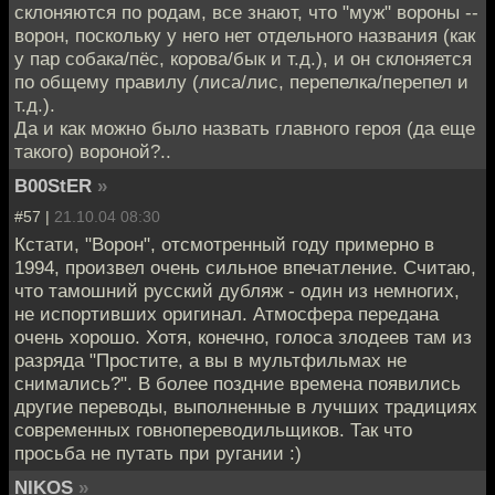
склоняются по родам, все знают, что "муж" вороны --
ворон, поскольку у него нет отдельного названия (как
у пар собака/пёс, корова/бык и т.д.), и он склоняется
по общему правилу (лиса/лис, перепелка/перепел и
т.д.).
Да и как можно было назвать главного героя (да еще
такого) вороной?..
B00StER
»
#57 |
21.10.04 08:30
Кстати, "Ворон", отсмотренный году примерно в
1994, произвел очень сильное впечатление. Считаю,
что тамошний русский дубляж - один из немногих,
не испортивших оригинал. Атмосфера передана
очень хорошо. Хотя, конечно, голоса злодеев там из
разряда "Простите, а вы в мультфильмах не
снимались?". В более поздние времена появились
другие переводы, выполненные в лучших традициях
современных говнопереводильщиков. Так что
просьба не путать при ругании :)
NIKOS
»