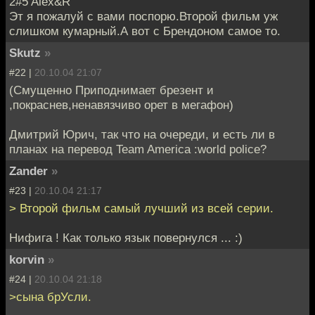
2#5 Alex&R
Эт я пожалуй с вами поспорю.Второй фильм уж
слишком кумарный.А вот с Брендоном самое то.
Skutz
»
#22 |
20.10.04 21:07
(Смущенно Приподнимает брезент и
,покраснев,ненавязчиво орет в мегафон)
Дмитрий Юрич, так что на очереди, и есть ли в
планах на перевод Team America :world police?
Zander
»
#23 |
20.10.04 21:17
> Второй фильм самый лучший из всей серии.
Нифига ! Как только язык повернулся ... :)
korvin
»
#24 |
20.10.04 21:18
>сына брУсли.