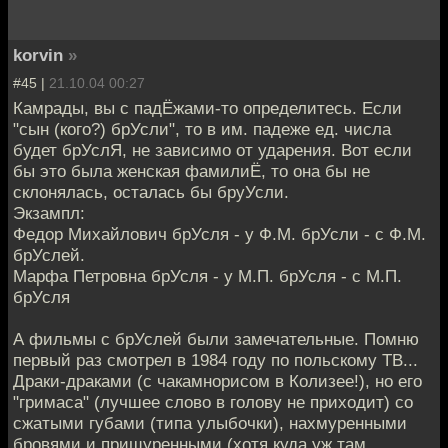
korvin
»
#45 |
21.10.04 00:27
Камрады, вы с падЁжами-то определитесь. Если
"сын (кого?) брУсли", то в им. падеже ед. числа
будет брУслЯ, не зависимо от ударения. Вот если
бы это была женская фамилиЁ, то она бы не
склонялась, осталась бы бруУсли.
Экзампл:
Федор Михайлович брУсля - у Ф.М. брУсли - с Ф.М.
брУслей.
Марфа Петровна брУсля - у М.П. брУсля - с М.П.
брУсля
А фильмы с брУслей были замечательные. Помню
первый раз смотрел в 1984 году по польскому ТВ...
Драки-драками (с чакамнорисом в Колизее!), но его
"гримаса" (лучшее слово в голову не приходит) со
сжатыми губами (типа улыбочки), нахмуренными
бровями и прищуренными (хотя куда уж там