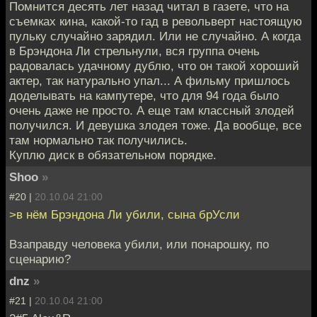
Помнится десять лет назад читал в газете, что на
съемках кина, какой-то гад в револьверт настоящую
пульку случайно зарядил. Или не случайно. А когда
в Брэндона Ли стрельнули, вся группа очень
радовалась удачному дублю, что он такой хороший
актер, так натурально упал... А фильму пришлось
доделывать на кампутере, что для 94 года было
очень даже не просто. А еще там классный злодей
получился. И девушка злодея тоже. Да вообще, все
там нормально так получились.
Куплю диск в обязательном порядке.
Shoo
»
#20 |
20.10.04 21:00
>в нём Брэндона Ли убили, сына брУсли
Взаправду человека убили, или понарошку, по
сценарию?
dnz
»
#21 |
20.10.04 21:00