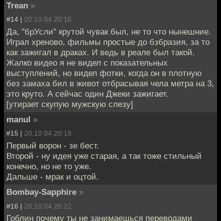
Trean
»
#14 |
20.10.04 20:16
Да, "брУсли" крутой чувак был, не то что нынешние.
Играл хреново, фильмы простые до бзбразия, за то
как зажигал в драках. И ведь в реале был такой.
Жалко видео я не видел с показательных
выступлений, но видел фотки, когда он в плотную
без замаха бил в живот отбрасывая чела метра на 3,
это круто. А сейчас один Джеки зажигает.
[утирает скупую мужскую слезу]
manul
»
#15 |
20.10.04 20:18
Первый ворон - зе бест.
Второй - ну идея уже старая, а так тоже стильный
конечно, но не то уже.
Дальше - мрак и оцтой.
Bombay-Sapphire
»
#16 |
20.10.04 20:22
Гоблин почему ты не занимаешься переводами