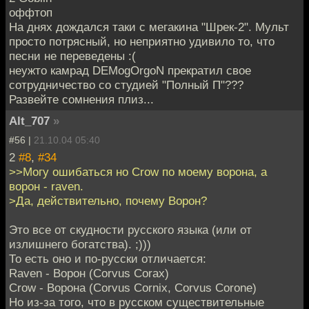
оффтоп
На днях дождался таки с мегакина "Шрек-2". Мульт
просто потрясный, но неприятно удивило то, что
песни не переведены :(
неужто камрад DEMogOrgoN прекратил свое
сотрудничество со студией "Полный П"???
Развейте сомнения плиз...
Alt_707
»
#56 |
21.10.04 05:40
2
#8
,
#34
>>Могу ошибаться но Crow по моему ворона, а
ворон - raven.
>Да, действительно, почему Ворон?
Это все от скудности русского языка (или от
излишнего богатства). ;)))
То есть оно и по-русски отличается:
Raven - Ворон (Corvus Corax)
Crow - Ворона (Corvus Cornix, Corvus Corone)
Но из-за того, что в русском существительные