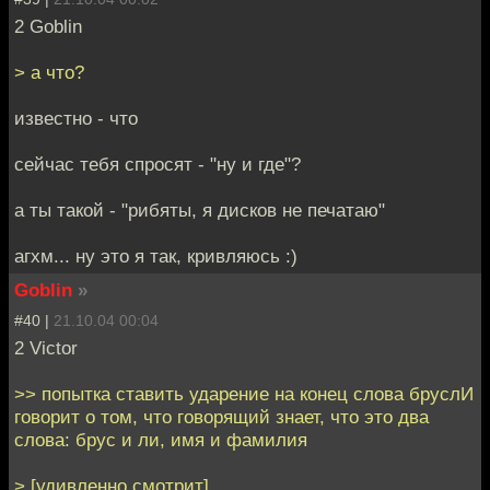
2 Goblin
> а что?
известно - что
сейчас тебя спросят - "ну и где"?
а ты такой - "рибяты, я дисков не печатаю"
агхм... ну это я так, кривляюсь :)
Goblin
»
#40 |
21.10.04 00:04
2 Victor
>> попытка ставить ударение на конец слова бруслИ
говорит о том, что говорящий знает, что это два
слова: брус и ли, имя и фамилия
> [удивленно смотрит]