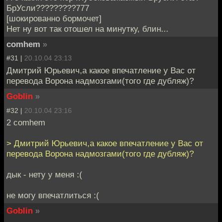
БрУсли?????????777
[шокированно бормочет]
Нет ну вот так отошел на минутку, блин...
comhem
»
#31 |
20.10.04 23:13
Дмитрий Юрьевич,а какое впечатление у Вас от
перевода Ворона надмозгами(того где дубляж)?
Goblin
»
#32 |
20.10.04 23:16
2 comhem
> Дмитрий Юрьевич,а какое впечатление у Вас от
перевода Ворона надмозгами(того где дубляж)?
дык - нету у меня :(
не могу впечатлиться :(
Goblin
»