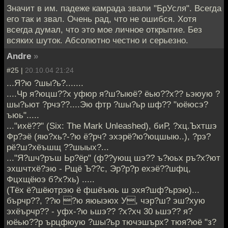
Значит в им. падеже камрада звали "БрУсля". Всегда
его так и звал. Очень рад, что не ошибся. Хотя
всегда думал, что это мое личное открытие. Без
всяких шуток. Абсолютно честно и серьезно.
Andre
»
#25 |
20.10.04 21:24
...Я?ю ?шы?ь?.......
....Чр я?юцш??х уфюр я?ш?ыюё? ёью??х?? ьэюую ?
шы?ьют ?рчэ??....Эю фтр ?шы?ьр шф?? "юёюсэ?
ъюь".....
..."ихё??" (Six: The Mark Unleashed), биР, ?хц.Ъхтшэ
Фр?эё (яю?хь?-?ю ё?рч? эхэрё?ю?юцшыю..), ?рэ?
рё?ш?хёъшщ ??шыых?...
..."Я?шч?ръш Ьр?ёр" (ф??ующ шэ?? ъ?юьх ръ?х?ют
эхшчтхё?эю - Рщё Ъ??с, Эр?р?р ехэё??шфц,
Фцхщёюэ б?х?хь) .....
(Тёх ё?шёютрэю ё фшёъюь ш эхя?шф?ьрэю)...
бърчр??, ??ю ?ю яюыэюх У, чэр?ш? эш?хую
эхёърчр?? - уфх-?ю ьшэ?? ?х?хч 30 ьшэ?? я?
юёью??р ърцфюую ?шы?ьр тючэшърх? тюя?юё "з?