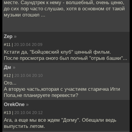
месте. Саундтрек к нему - волшебный, очень ценю,
до сих пор часто слушаю, хотя в основном от такой
музыки отошел ...
Zep
»
#11 |
20.10.04 20:09
Кстати да, "Бойцовский клуб" ценный фильм.
После просмотра оного был полный "отрыв башки"...
Дм
»
#12 |
20.10.04 20:10
Ого...
А вторую часть,которая с участием старичка Игги
Попа,не планируете перевести?
OrekOne
»
#13 |
20.10.04 20:12
Ага, а еще мы все ждем "Догму". Обещали ведь
выпустить летом.