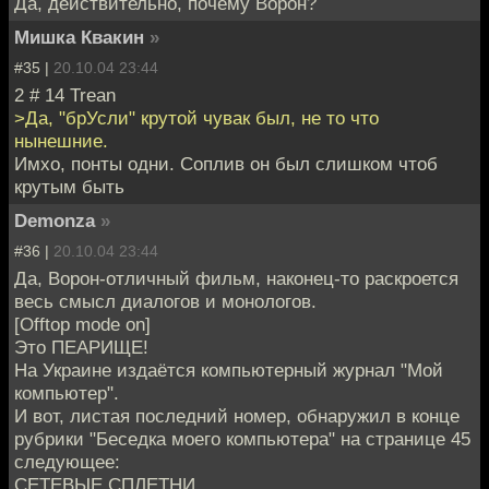
Да, действительно, почему Ворон?
Мишка Квакин
»
#35 |
20.10.04 23:44
2 # 14 Trean
>Да, "брУсли" крутой чувак был, не то что
нынешние.
Имхо, понты одни. Соплив он был слишком чтоб
крутым быть
Demonza
»
#36 |
20.10.04 23:44
Да, Ворон-отличный фильм, наконец-то раскроется
весь смысл диалогов и монологов.
[Offtop mode on]
Это ПЕАРИЩЕ!
На Украине издаётся компьютерный журнал "Мой
компьютер".
И вот, листая последний номер, обнаружил в конце
рубрики "Беседка моего компьютера" на странице 45
следующее:
СЕТЕВЫЕ СПЛЕТНИ