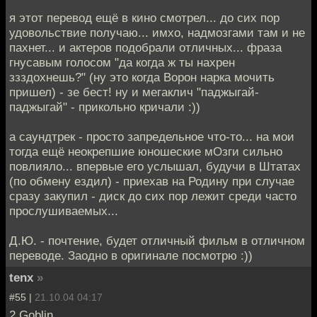
я этот перевод ещё в кино смотрел... до сих пор
удовольствие получаю... имхо, надмозгами там и не
пахнет... и актеров подобрали отличных... фраза
гнусавым голосом "да когда ж ты нахрен
ззздохнешь?" (ну это когда Ворон нарка мочить
пришел) - зе бест! ну и мегаклич "паджыгай-
паджыгай" - прикольно кричали :))
а саундтрек - просто запредельное что-то... на мои
тогда ещё неокрепшие юношеские мОзги сильно
повлияло... впервые его услышал, будучи в Штатах
(по обмену ездил) - приехав на Родину при случае
сразу закупил - диск до сих пор лежит среди часто
прослушиваемых...
Д.Ю. - почтение, будет отличный фильм в отличном
переводе. Заодно в оригинале посмотрю :))
tenx
»
#55 |
21.10.04 04:17
2 Goblin