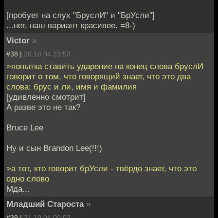
[пробует на слух "БруслИ" и "БрУсли"]
...нет, наш вариант красивее. =8-)
Victor
»
#38 |
20.10.04 23:53
>попытка ставить ударение на конец слова бруслИ
говорит о том, что говорящий знает, что это два
слова: брус и ли, имя и фамилия
[удивленно смотрит]
А разве это не так?
Bruce Lee
Ну и сын Brandon Lee(!!!)
>а тот, кто говорит брУсли - твёрдо знает, что это
одно слово
Мда...
Младший Староста
»
#39 |
21.10.04 00:02