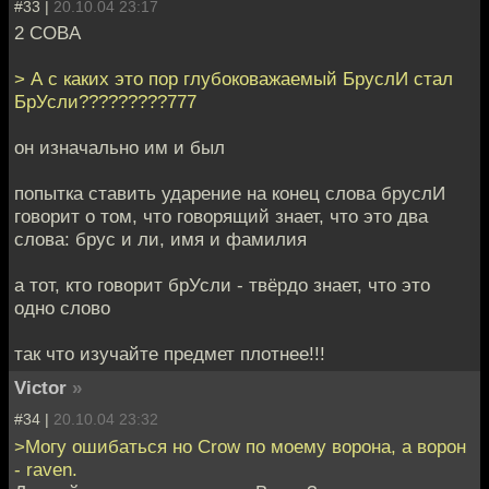
#33 |
20.10.04 23:17
2 COBA
> А с каких это пор глубоковажаемый БруслИ стал
БрУсли?????????777
он изначально им и был
попытка ставить ударение на конец слова бруслИ
говорит о том, что говорящий знает, что это два
слова: брус и ли, имя и фамилия
а тот, кто говорит брУсли - твёрдо знает, что это
одно слово
так что изучайте предмет плотнее!!!
Victor
»
#34 |
20.10.04 23:32
>Могу ошибаться но Crow по моему ворона, а ворон
- raven.