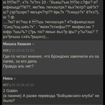
ю ?ю?", х?х ?х?хч 10 - "бъюы?ъю ?ю с?фх? я?
юфюыцр??ё??, яю?юь тючэштрх? ёьх?ютр? шё?х?
ш? (эр?шэрх? яюърч?тр?? ёрь?х "?сющэ?х" ё?хэ?),
ш ?.ф.
....Тю? ёт?чш ё ?шь тючэшърх? я?хфыюцхэшх
"Сюц?хщ шёъ?х" - "яюях?хтюфш??" яюфюсэю ?
юфр ?шы?ь? (?рь тю? яюых ёьх?р фы? у?ы?эш? ?
рэ?рчшш схёъ?рщэхх)...
Мишка Квакин
»
#26 |
20.10.04 21:54
Где-то читал мнение, что Брэндона замочили из-за
папки, за его дела.
Правда аль нет?
Ника
»
#27 |
20.10.04 22:10
2 Goblin
(в панике) А разве перевода "Бойцовского клуба" не
было?