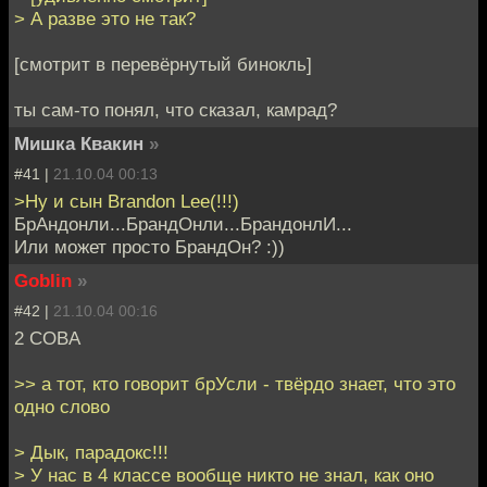
> А разве это не так?
[смотрит в перевёрнутый бинокль]
ты сам-то понял, что сказал, камрад?
Мишка Квакин
»
#41 |
21.10.04 00:13
>Ну и сын Brandon Lee(!!!)
БрАндонли...БрандОнли...БрандонлИ...
Или может просто БрандОн? :))
Goblin
»
#42 |
21.10.04 00:16
2 COBA
>> а тот, кто говорит брУсли - твёрдо знает, что это
одно слово
> Дык, парадокс!!!
> У нас в 4 классе вообще никто не знал, как оно