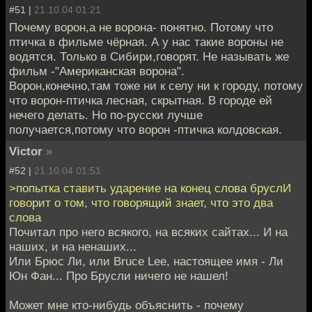
#51 |
21.10.04 01:21
Почему ворон,а не ворона- понятно. Потому что
птичка в фильме чёрная. А у нас такие вороны не
водятся. Только в Сибири,говорят. Не называть же
фильм -"Американская ворона".
Ворон,конечно,там тоже ни к селу ни к городу, потому
что ворон-птичка лесная, скрытная. В городе ей
нечего делать. Но по-русски лучше
получается,потому что ворон -птичка колдовская.
Victor
»
#52 |
21.10.04 01:51
>попытка ставить ударение на конец слова бруслИ
говорит о том, что говорящий знает, что это два
слова
Почитал про него всякого, на всяких сайтах... И на
наших, и на ненаших...
Или Брюс Ли, или Bruce Lee, настоящее имя - Ли
Юн Фан... Про Брусли ничего не нашел!
Может мне кто-нибудь объяснить - почему