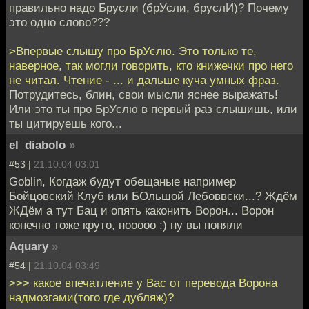
правильно надо Брусли (брУсли, бруслИ)? Почему
это одно слово???
>Впервые слышу про БрУслю. Это только те,
наверное, так могли говорить, кто книжечки про него
не читал. Чтение - ... и дальше куча умных фраз.
Потрудитесь, блин, свои мысли яснее выражать!
Или это ты про БрУслю в первый раз слышишь, или
ты цитируешь кого...
el_diabolo
»
#53 |
21.10.04 03:01
Goblin, Когдаж будут обещаные например
Бойцовский Клуб или БОльшой Лебоввски...? Ждём
ЖДём а тут Бац и опять каконить Ворон... Ворон
конечно тоже круто, нооооо :) ну вы поняли
Aquary
»
#54 |
21.10.04 03:49
>>> какое впечатление у Вас от перевода Ворона
надмозгами(того где дубляж)?