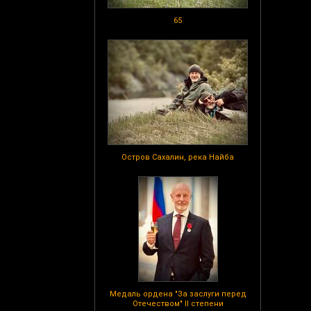
65
Остров Сахалин, река Найба
Медаль ордена "За заслуги перед
Отечеством" II степени