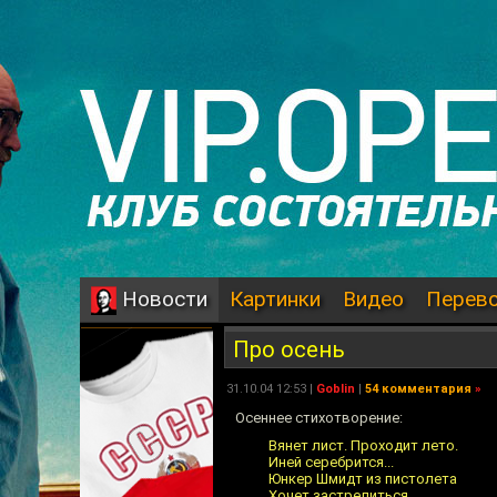
Картинки
Видео
Перев
Новости
Про осень
31.10.04 12:53 |
Goblin
|
54 комментария
»
Осеннее стихотворение:
Вянет лист. Проходит лето.
Иней серебрится...
Юнкер Шмидт из пистолета
Хочет застрелиться.