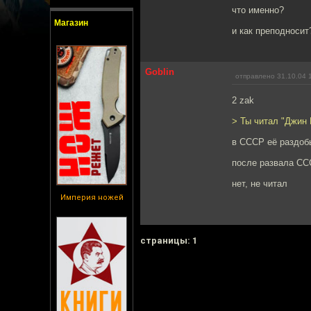
что именно?
Магазин
и как преподносит
Goblin
отправлено 31.10.04 
2 zak
> Ты читал "Джин 
в СССР её раздоб
после развала СС
нет, не читал
Империя ножей
cтраницы: 1