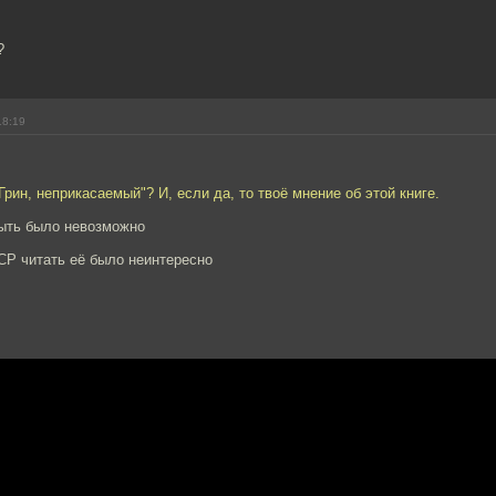
?
18:19
Грин, неприкасаемый"? И, если да, то твоё мнение об этой книге.
ыть было невозможно
СР читать её было неинтересно