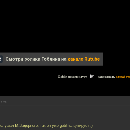
Смотри ролики Гоблина на
канале Rutube
Goblin рекомендует
заказывать
разработ
13:28
слушал М.Задорного, так он уже goblin'а цитирует ;)