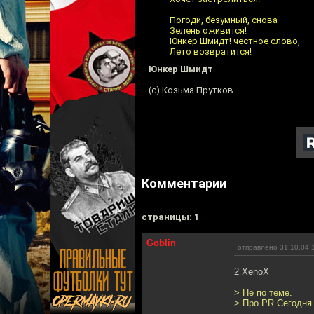
Погоди, безумный, снова
Зелень оживится!
Юнкер Шмидт! честное слово,
Лето возвратится!
Юнкер Шмидт
(с) Козьма Прутков
Комментарии
cтраницы: 1
Goblin
отправлено 31.10.04 
2 XenoX
> Не по теме.
> Про PR.Сегодня 