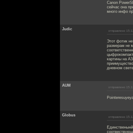
Canon PowerSh
сейчас она пр
много инфо пр
Judic
отправлено 15.1
Этот фотик не
размерам не м
соответственн
цыфрокомпакты
картины на A3
приимущество 
дневном свете
AUM
отправлено 15.1
Pointeresuyey
Globus
отправлено 15.1
Единственынй 
соотвествующи