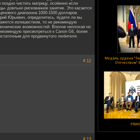
 поздно чистить матрицу, особенно если
цы- довльно рискованное занятие. Это касается
ценового диапазона 1000-1500 долларов.
рий Юрьевич, определитесь, будете ли вы
кажется излишеством, то не рекомендую
технических возможностей. Вполне неплохая но
 рекомендую присмотреться к Canon G6, более
достаточным для продвинутого любителя.
Медаль ордена "За
# 12
Отечеством" I
РВИ
# 13