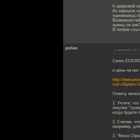
К цифровой зе
Из зеркалок н
оцениваешь) б
Возможностей 
нужны ли они
В любом случа
polian
отправлено 15.1
Canon EOS30
и цены на них
http://www.price
curr=2&plan=
Отмечу нескол
1. Учтите, что
покупки "тушк
когда будете 
2. Считаю, чт
например, для
3. "Movie Cli