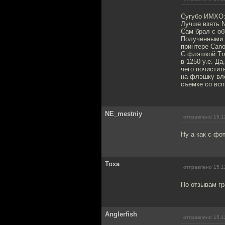
Сугубо ИМХО
Лучше взять N
Сам брал с об
Полученными 
принтере Cano
С флэшкой Tra
в 1250 у.е. Д
чего почистит
на флэшку вле
съемке со всп
NE_mestniy
отправлено 15.1
Ну а как с фо
Toxa
отправлено 15.1
По отзывам гр
Anglerfish
отправлено 15.1