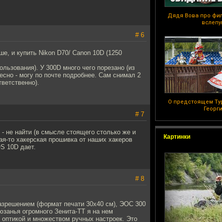
Дядя Вова про фи
вслепу
# 6
ше, и купить Nikon D70/ Canon 10D (1250
ользования). У 300D много чего порезано (из
ресно - могу по почте подробнее. Сам снимал 2
тветственно).
О предстоящем Ту
Георг
# 7
 не найти (в смысле стоящего столько же и
Картинки
ая-то хакерская прошивка от наших хакеров
S 10D дает.
# 8
азрешением (формат печати 30х40 см), ЭОС 300
юзанья огромного Зенита-ТТ я на нем
 оптикой и множеством ручных настроек. Это