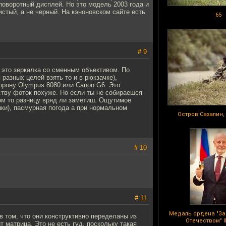
поворотный дисплей. Но это модель 2003 года и
истый, а не черный. На кэноновском сайте есть
65
# 9
и, это зеркалка со сменным объективом. По
разных целей взять то и в рюкзачке),
орону Olympus 8080 или Canon G6. Это
ству фоток похуже. Но если ты не собираешся
бом то разницу вряд ли заметиш. Ощутимое
шки), пасмурная погода а при нормальном
Остров Сахалин,
# 10
# 11
Медаль ордена "За
 том, что они конструктивно переделаны из
Отечеством" I
матрица. Это не есть гуд, поскольку такая