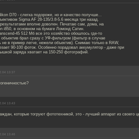
:
ikon D70 - слегка подороже, но и качество получше...
ъективом Sigma AF 28-135/3.8-5.6 месяца три назад.
результатами вполне доволен. Печатаю сам, дома, на
n i850, в основном на бумаге Ломонд Сатин.
nscend-45 512 Мб все это хозяйство обошлось где-то
а, объектив брал сразу с УФ-фильтром (фильтр в случае
ь не в пример легче, нежели объектив). Снимаю только в RAW,
зает 90-100 фоток. Особенно порадовал аккумулятор - даже при
ышкой заряда хватает на 150-250 фотографий.
2.04 13:37
тогеничностью?
2.04 13:43
аждан, которые тогруют фототехникой, это - лучший аппарат из своего ц
2.04 13:46