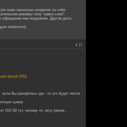
 (не знаю насколько искренне ты себя
матические режимы типа "навел-снял".
в обращении они поудобнее. Другое дело -
 для любителя).
# 17
ort=1&cid=3701
е. если Вы разоритесь где-- то это будет после
иличную сумму
 ISO 50 тут, почему то, нету (необх.,