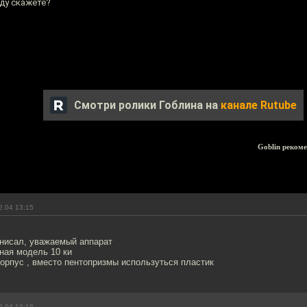
ду скажете?
Смотри ролики Гоблина на
канале Rutube
Goblin реком
2.04 13:15
анисал, уважаемый аппарат
ная модель 10 ки
орпус , вместо пентопризмы используться пластик
2.04 13:18