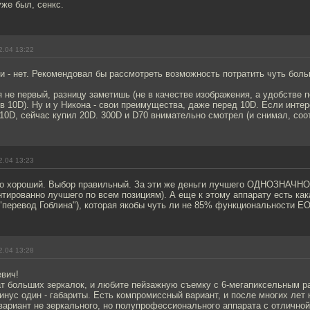
уже был, сенкс.
2.04 13:22
ги - нет. Рекомендовал бы рассмотреть возможность потратить чуть боль
я не первый, разницу заметишь (не в качестве изображения, а удобстве п
ь в 10D). Ну и у Никона - свои преимущества, даже перед 10D. Если инте
 10D, сейчас купил 20D. 300D и D70 внимательно смотрел (и снимал, соо
2.04 13:23
о хороший. Выбор правильный. За эти же деньги лучшего ОДНОЗНАЧНО -
нтированно лучшего по всем позициям). А еще к этому аппарату есть как
"перевод Гоблина"), которая якобы чуть ли не 85% функциональности EO
2.04 13:28
вич!
т больших зеркалок, и любите пейзажную съемку с 6-мегапиксельным р
инус один - габариты. Есть компромиссный вариант, и после многих лет 
вариант не зеркального, но полупрофессионального аппарата с отличной