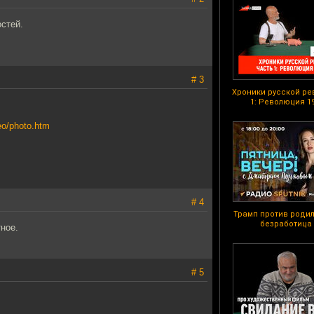
остей.
# 3
Хроники русской ре
1: Революция 19
eo/photo.htm
# 4
Трамп против родил
безработица 
ное.
# 5