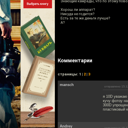
Знающие камрады, что по этому пово
Хорош ли аппарат?
Никуда не годится?
Есть за те же деньги лучше?
А?
Комментарии
cтраницы: 1 |
2
|
3
mansch
отправлено 15.1
я 10D уважаю
кучу фотоу н
300D упрощен
пластиковый к
Andrey
отправлено 15.1