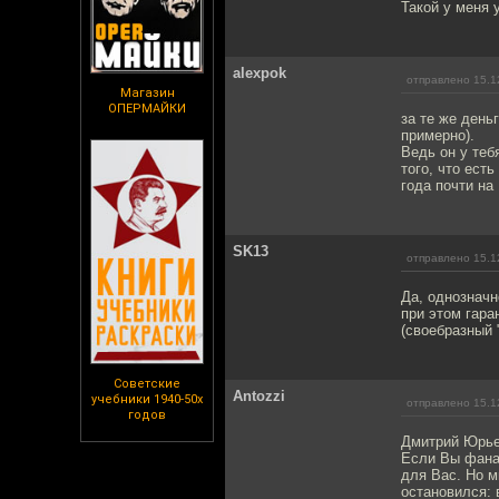
Такой у меня 
alexpok
отправлено 15.1
Магазин
ОПЕРМАЙКИ
за те же день
примерно).
Ведь он у теб
того, что ест
года почти на
SK13
отправлено 15.1
Да, однозначн
при этом гара
(своебразный 
Советские
Antozzi
учебники 1940-50х
отправлено 15.1
годов
Дмитрий Юрье
Если Вы фана
для Вас. Но м
остановился: 