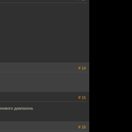
# 14
# 15
енового диапазона.
# 16