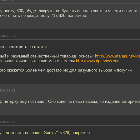
у посту, 300д будет закруто, не будешь испольховать и чверти возможн
чего-нить попроще: Sony 717/828, например.
2.04 13:21
л посмотреть на статьи:
вый и разумный отечественный товарищ, основы:
http://www.afanas.ru/vid
оварищи, лично пытавшие многи камеры
http://www.dpreview.com.
ого окажется более чем достаточно для разумного выбора и покупки.
2.04 13:22
пятерку ему поставил. Оно конечно пеар пеаром, но издание авторитет
2.04 13:22
ю чего-нить попроще: Sony 717/828, например.