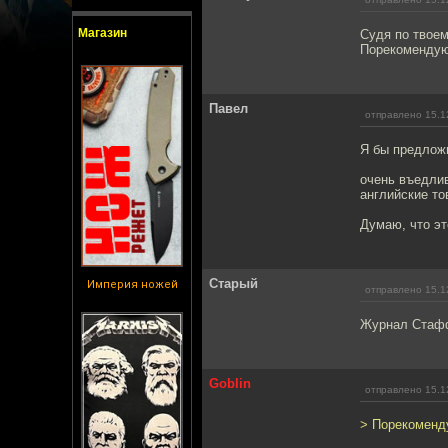
Магазин
Судя по твоем
Порекомендую 
Павел
отправлено 15.1
Я бы предложи
очень въедли
английские т
Думаю, что эт
Старый
Империя ножей
отправлено 15.1
Журнал Стафф 
Goblin
отправлено 15.1
> Порекоменду