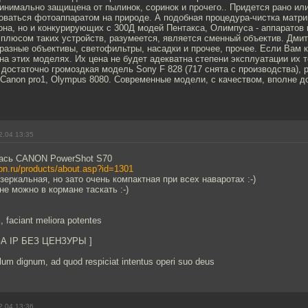
инимально защищена от пылинок, соринок и прочего.. Придется рано или
оваться фотоаппаратом на природе. А подобная процедура-чистка матри
она, но и конкурирующих с 300Д модей Пентакса, Олимпуса - аппаратов 
люсом таких устройств, разумеется, является сменный объектив. Дмит
разные объективы, светофильтры, насадки и прочее, прочее. Если Вам 
на этих моделях. Их цена не будет адекватна степени эксплуатации их 
 достаточно громоздкая модель Sony F 828 (717 снята с производства),
Canon pro1, Olympus 8080. Современные модели, с качеством, вполне 
2.04 13:35
ась CANON PowerShot S70
on.ru/products/about.asp?id=1301
 зеркальная, но зато очень компактная при всех наваротах :-)
е можно в кормане таскать :-)
, faciant meliora potentes
ЗА IP БЕЗ ЦЕНЗУРЫ ]
um dignum, ad quod respiciat intentus operi suo deus
2.04 13:36