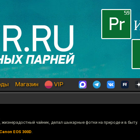
оды
Магазин
VIP
.
, жизнерадостный чайник, делал шыкарные фотки на природе и в быту.
Canon EOS 300D
.