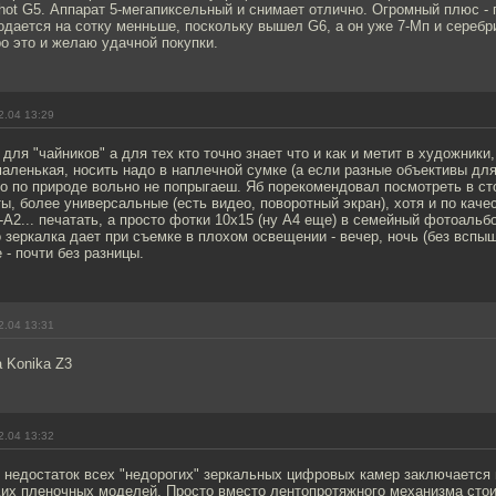
ot G5. Аппарат 5-мегапиксельный и снимает отлично. Огромный плюс - 
одается на сотку менньше, поскольку вышел G6, а он уже 7-Мп и серебр
о это и желаю удачной покупки.
2.04 13:29
 для "чайников" а для тех кто точно знает что и как и метит в художник
аленькая, носить надо в наплечной сумке (а если разные объективы для 
о по природе вольно не попрыгаеш. Яб порекомендовал посмотреть в ст
, более универсальные (есть видео, поворотный экран), хотя и по каче
-A2... печатать, а просто фотки 10x15 (ну A4 еще) в семейный фотоаль
зеркалка дает при съемке в плохом освещении - вечер, ночь (без вспы
 - почти без разницы.
2.04 13:31
a Konika Z3
2.04 13:32
недостаток всех "недорогих" зеркальных цифровых камер заключается в
х пленочных моделей. Просто вместо лентопротяжного механизма стоит 