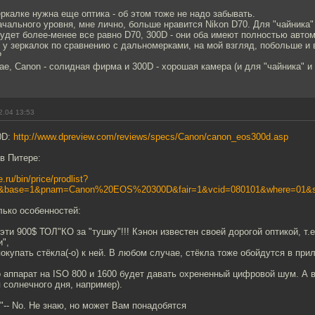
ркалке нужна еще оптика - об этом тоже не надо забывать.
ачального уровня, мне лично, больше нравится Nikon D70. Для "чайника"
удет более-менее все равно D70, 300D - они оба имеют полностью авто
у зеркалок по сравнению с дальномерками, на мой взгляд, побольше и 
?
е, Canon - солидная фирма и 300D - хорошая камера (и для "чайника" и
2.04 13:53
0D:
http://www.dpreview.com/reviews/specs/Canon/canon_eos300d.asp
 в Питере:
.ru/bin/price/prodlist?
7&base=1&pnam=Canon%20EOS%20300D&fair=1&vcid=080101&where=01&s
ько особенностей:
 эти 900$ ТОЛ"КО за "тушку"!!! Кэнон известен своей дорогой оптикой, т.
и",
покупать стёкла(-о) к ней. В любом случае, стёкла тоже обойдутся в пр
о аппарат на ISO 800 и 1600 будет давать охрененный цифровой шум. А вот
 солнечного дня, например).
ps"-- No. Не знаю, но может Вам понадобятся