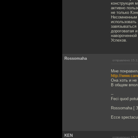
конструкция м
активно польз
не только Кэн
Несомненным п
использовать 
завязываться 
дороговатая и
навороченной 
Успехов.
Rossomaha
отправлено 15.1
Мне понравил
http://www.can
Она хоть и не
В общем вполн
--
Feci quod potui
Rossomaha [ 
Ecce spectacul
KEN
отправлено 15.1