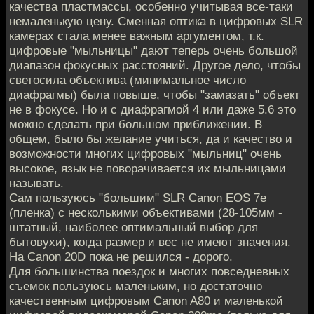
качества пластмассы, особенно учитывая все-таки
немаленькую цену. Сменная оптика в цифровых SLR
камерах стала менее важным аргументом, т.к.
цифровые "мыльницы" дают теперь очень большой
диапазон фокусных расстояний. Другое дело, чтобы
светосила объектива (минимальное число
диафрагмы) была повыше, чтобы "замазать" объект
не в фокусе. Но и с диафрагмой 4 или даже 5.6 это
можно сделать при большом приближении. В
общем, было бы желание учиться, да и качество и
возможности многих цифровых "мыльниц" очень
высокое, язык не поворачивается их мыльницами
называть.
Сам пользуюсь "большим" SLR Canon EOS 7e
(пленка) с несколькими объективами (28-105мм -
штатный, наиболее оптимальный выбор для
бытовухи), когда размер и вес не имеют значения.
На Canon 20D пока не решился - дорого.
Для большинства поездок и многих повседневных
съемок пользуюсь маленьким, но достаточно
качественным цифровым Canon A80 и маленькой