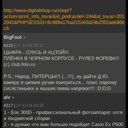
http://www.digitalshop.ru/shop/?
action=print_info_tovar&id_podrazdel=194&id_tovar=201
2941&PHPSESSID=9c889a17ba215343d24b2502aeb866
c6
BigFoot
»
#216 |
17.12.04 00:12
ЦЫФРА - СУКСЬ И АЦТОЙ!!!
ПЛЁНКА В ЧОРНОМ КОРПУСЕ - РУЛЕЗ ФОРЕВА!!!
(c) club.foto.ru
P.S.: Народ, ПИТЕРЦЫ!!! (...!!!), ну дайте Д.Ю.
камеру в цепкие ручки поиграться... плюс парочку
сисястеньких и яшшик пивка напрокат!!! :D:D:D
alv
»
#217 |
17.12.04 00:35
1 - Eos 300D - профессиональный фотоаппарат хотя
и бюджетной сборки
2 - я думаю что вам больше подойдет Casio Ex P600