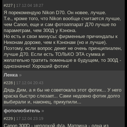
#227 |
17.12.04 18:27
Я порекомендую Nikon D70. Он новее, лучше.
Т.е., кроме того, что Nikon вообще считается лучше,
чем Canon, еще и сам фотоаппарат Д70 лучше по
параметрам, чем 300Д у Кэнона.
Но есть и свои минусы: фирменные причиндалы к
Никонам дороже, чем к Кэнонам (но и лучше).
Поэтому, если вопрос денег не очень принципиален,
лучше Д70. Если есть ТОЛЬКО ЭТА сумма и
желательно тратить поменьше в будущем, то 300Д -
однозначно! Хороший фотик!
Ленка
»
#228 |
17.12.04 20:43
Дядь Дим, а я бы не советокала этот фотик... У него
краска быстро слезает... Сами недовно фотик долго
выбирали и, наконец, прикупили...
фотолюбитель
»
#229 |
17.12.04 23:19
Canon 300D - неплохой ф/а. Матрица - одна из