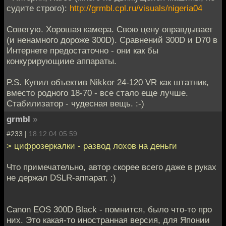
судите строго):
http://grmbl.cpl.ru/visuals/nigeria04
Советую. Хорошая камера. Свою цену оправдывает
(и ненамного дороже 300D). Сравнений 300D и D70 в
Интернете предостаточно - они как бы
конкурирующиие аппараты.
P.S. Купил объектив Nikkor 24-120 VR как штатник,
вместо родного 18-70 - все стало еще лучше.
Стабилизатор - чудесная вещь. :-)
grmbl
»
#233 |
18.12.04 05:59
> цифрозеркалки - развод лохов на деньги
Что примечательно, автор скорее всего даже в руках
не держал DSLR-аппарат. :)
Canon EOS 300D Black - помнится, было что-то про
них. Это какая-то иностранная версия, для Японии