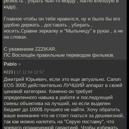
резкость , убрать чью-то морду , нагло влезшую в
кадр).
Главное чтобы он тебе нравился, ну и было бы его
удобно держать , доставать , убирать ,
носить.Сравни зеркалку и "Мыльницу" в руках , а не
на словах.
С уважением ZZZIKAR.
ПС Восхищён правильным переводом фильмов.
Pablo
»
#223 |
17.12.04 12:57
Дмитрий Юрьевич, если это еще актуально. Canon
EOS 300D действительно ЛУЧШИЙ аппарат в своей
ценовой категории. Конечно он требует
определенного навыка в работе и последующей
смены объектива на лучший, но если выделен
бюджет до 1000$ лучшего не найти. Хочу обратить
ваше внимание что не стоит гнаться за дешевизной,
так как можно налететь на "Серую поставку", что
чревато ограниченной гарантией. Чтобы избежать