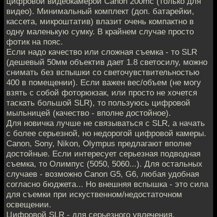
цифровой видеокамерой Canon 200mc (только для
видео). Минимальный комплект (доп. батарейки,
кассета, микроштатив) влазит очень компактно в
одну маленькую сумку. В крайнем случае просто
фотик на пояс.
Если надо качество или сложная съемка - то SLR
(дешевый 50мм объектив дает 1.8 светосилу, можно
снимать без вспышки со светочувствительностью
400 в помещении). Если важен вес/объем (не могу
взять с собой фоторюкзак, или просто не хочется
таскать большой SLR), то пользуюсь цифровой
мыльницей (качество - вполне достойное).
Для новичка лучше не связываться с SLR, а начать
с более серьезной, но недорогой цифровой камеры.
Canon, Sony, Nikon, Olympus предлагают вполне
достойные. Если интересует серьезная подводная
съемка, то Олимпус (5050, 5060...). Для остальных
случаев - возможно Canon G5, G6, любая удобная
согласно бюджета... Но внешняя вспышка - это сила
для съемки при искуственном/недостаточном
освещении.
Цифровой SLR - для серьезного увлечения.