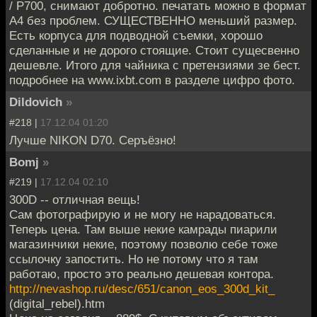
/ P700, снимают добротно. печатать можно в формат
А4 без проблем. СУЩЕСТВЕННО меньший размер.
Есть корпуса для подводной съемки, хорошо
сделанные и не дорого стоящие. Стоит сущесвенно
дешевле. Итого для чайника с претензиями зе бест.
подробнее на www.ixbt.com в разделе цифро фото.
Dildovich
»
#218 |
17.12.04 01:20
Лучше NIKON D70. Серъёзно!
Bomj
»
#219 |
17.12.04 02:10
300D -- отличная вещь!
Сам фотографирую и не могу не нарадоваться.
Теперь цена. Там выше некие камрады пиарили
магазинчики некие, поэтому позволю себе тоже
ссылочку запостить. Но не потому что я там
работаю, просто это реально дешевая контора.
http://nevashop.ru/desc/651/canon_eos_300d_kit_
(digital_rebel).htm