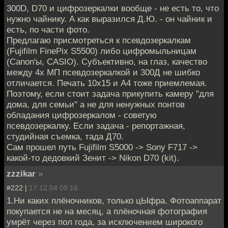
300D, D70 и цифрозеркалки вообще - не есть то, что
нужно чайнику. А как выразился Д.Ю. - он чайник и
есть, по части фото.
Предлагаю присмотреться к псевдозеркалкам
(Fujifilm FinePix S5500) либо цифромыльницам
(Canon'ы, CASIO). Субъективно, на глаз, качество
между 4х МП псевдозеркалкой и 300Д не шибко
отличается. Печать 10х15 и А4 тоже приемлемая.
Поэтому, если стоит задача прикупить камеру "для
дома, для семьи" а не для ненужных понтов
обладания цифрозеркалом - советую
псевдозеркалку. Если задача - репортажная,
студийная съемка, тада Д70.
Сам прошел путь Fujifilm S5000 -> Sony F717 ->
какой-то дедовкий Зенит -> Nikon D70 (kit).
zzzikar
»
#222 |
17.12.04 09:16
1.Ни каких плёночников, только цЫфра. Фотоаппарат
покупается не на месяц, а плёночная фотография
умрёт через пол года, за исключением широкого