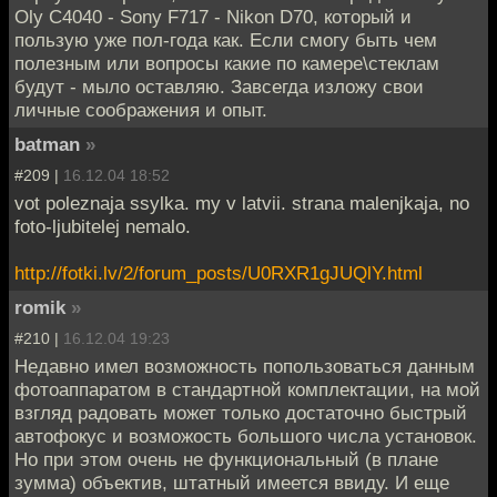
Oly C4040 - Sony F717 - Nikon D70, который и
пользую уже пол-года как. Если смогу быть чем
полезным или вопросы какие по камере\стеклам
будут - мыло оставляю. Завсегда изложу свои
личные соображения и опыт.
batman
»
#209 |
16.12.04 18:52
vot poleznaja ssylka. my v latvii. strana malenjkaja, no
foto-ljubitelej nemalo.
http://fotki.lv/2/forum_posts/U0RXR1gJUQlY.html
romik
»
#210 |
16.12.04 19:23
Недавно имел возможность попользоваться данным
фотоаппаратом в стандартной комплектации, на мой
взгляд радовать может только достаточно быстрый
автофокус и возможость большого числа установок.
Но при этом очень не функциональный (в плане
зумма) объектив, штатный имеется ввиду. И еще