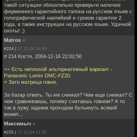
такой ситуации обязательно проверьте наличие
фирменного гарантийного талона на русском языке с
голографической наклейкой и сроком гарантии 2
года, а также инструкции на русском языке. Удачной
охоты! ;)
Matros
»
#224 |
17.12.04 16:50
# 214 Костя, 2004-12-16 22:02:50
>> Есть неплохой альтернативный вариант -
Panasonic Lumix DMC-FZ20.
> Зато матрица говно.
За базар ответь. Ты им снимал? Чем еще снимал? С
чем сравниваешь, почему считаешь говном? А то
так в лужу задним проходом булькнуть всякий
может...
Максимыч
»
#225 |
17.12.04 17:32