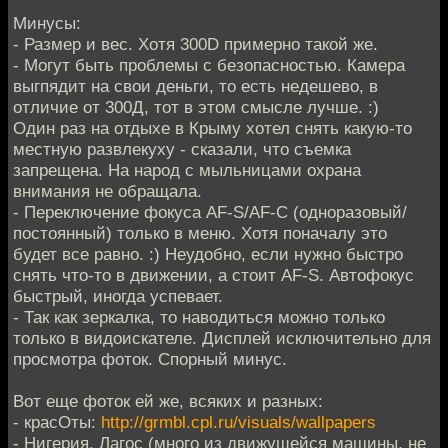
Минусы:
- Размер и вес. Хотя 300D примерно такой же.
- Могут быть проблемы с безопасностью. Камера
выгпядит на свои деньги, то есть недешево, в
отличие от 300Д, тот в этом смысле лучше. :)
Один раз на отдыхе в Крыму хотел снять какую-то
местную развлекуху - сказали, что съемка
запрещена. На народ с мыльницами охрана
внимания не обращала.
- Переключение фокуса AF-S/AF-C (одноразовый/
постоянный) только в меню. Хотя поначалу это
будет все равно. :) Неудобно, если нужно быстро
снять что-то в движении, а стоит AF-S. Автофокус
быстрый, иногда успевает.
- Так как зеркалка, то наводиться можно только
только в видоискателе. Дисплей исключительно для
просмотра фоток. Спорный минус.
Вот еще фоток ей же, всяких и разных:
- красОты:
http://grmbl.cpl.ru/visuals/wallpapers
- Нигерия, Лагос (много из движущейся машины, не