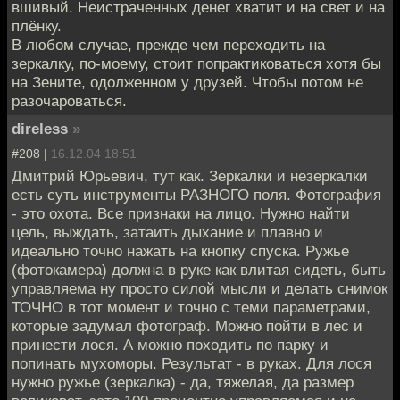
вшивый. Неистраченных денег хватит и на свет и на
плёнку.
В любом случае, прежде чем переходить на
зеркалку, по-моему, стоит попрактиковаться хотя бы
на Зените, одолженном у друзей. Чтобы потом не
разочароваться.
direless
»
#208 |
16.12.04 18:51
Дмитрий Юрьевич, тут как. Зеркалки и незеркалки
есть суть инструменты РАЗНОГО поля. Фотография
- это охота. Все признаки на лицо. Нужно найти
цель, выждать, затаить дыхание и плавно и
идеально точно нажать на кнопку спуска. Ружье
(фотокамера) должна в руке как влитая сидеть, быть
управляема ну просто силой мысли и делать снимок
ТОЧНО в тот момент и точно с теми параметрами,
которые задумал фотограф. Можно пойти в лес и
принести лося. А можно походить по парку и
попинать мухоморы. Результат - в руках. Для лося
нужно ружье (зеркалка) - да, тяжелая, да размер