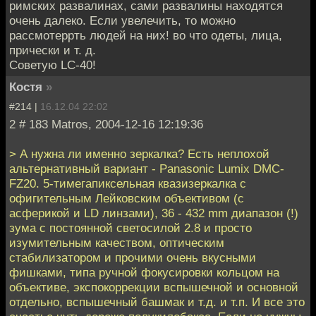
римских развалинах, сами развалины находятся
очень далеко. Если увелечить, то можно
рассмотеррть людей на них! во что одеты, лица,
прически и т. д.
Советую LC-40!
Костя
»
#214 |
16.12.04 22:02
2 # 183 Matros, 2004-12-16 12:19:36
> А нужна ли именно зеркалка? Есть неплохой
альтернативный вариант - Panasonic Lumix DMC-
FZ20. 5-тимегапиксельная квазизеркалка с
офигительным Лейковским объективом (с
асферикой и LD линзами), 36 - 432 mm диапазон (!)
зума с постоянной светосилой 2.8 и просто
изумительным качеством, оптическим
стабилизатором и прочими очень вкусными
фишками, типа ручной фокусировки кольцом на
объективе, экспокоррекции вспышечной и основной
отдельно, вспышечный башмак и т.д. и т.п. И все это