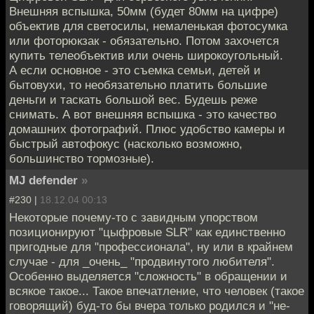
Внешняя вспышка, 50мм (будет 80мм на цифре)
объектив для светосилы, немаленькая фотосумка
или фоторюкзак - обязательно. Потом захочется
купить телеобъектив или очень широкоугольный.
А если основное - это съемка семьи, детей и
бытовухи, то необязательно платить большие
деньги и таскать большой вес. Будешь реже
снимать. А вот внешняя вспышка - это качество
домашних фотографий. Плюс удобство камеры и
быстрый автофокус (насколько возможно,
большинство тормозные).
MJ defender
»
#230 |
18.12.04 00:13
Некоторые почему-то с завидным упорством
позиционируют "цыфровые SLR" как единственно
пригодные для "профессионала", ну или в крайнем
случае - для _очень_ "продвинутого любителя".
Особенно выделяется "сложность" в обращении и
всякое такое... Такое впечатление, что человек (такое
говорящий) буд-то бы вчера только родился и "не-