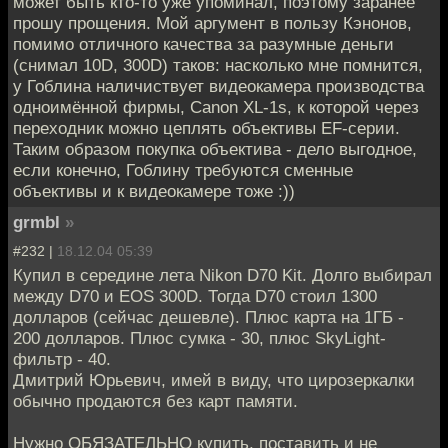
может быть кто-то уже упоминал, поэтому заранее
прошу прощения. Мой аргумент в пользу Кэнонов,
помимо отличного качества за разумные деньги
(снимал 10D, 300D) таков: насколько мне помнится,
у Гоблина наличиствует видеокамера производства
одноимённой фирмы, Canon XL-1s, к которой через
переходник можно цеплять объективы EF-серии.
Таким образом покупка объектива - дело выгодное,
если конечно, Гоблину требуются сменные
объективы и к видеокамере тоже :))
grmbl
»
#232 |
18.12.04 05:39
Купил в середине лета Nikon D70 Kit. Долго выбирал
между D70 и EOS 300D. Тогда D70 стоил 1300
долларов (сейчас дешевле). Плюс карта на 1ГБ -
200 долларов. Плюс сумка - 30, плюс SkyLight-
фильтр - 40.
Дмитрий Юрьевич, имей в виду, что цирозеркалки
обычно продаются без карт памяти.
Нужно ОБЯЗАТЕЛЬНО купить, поставить и не