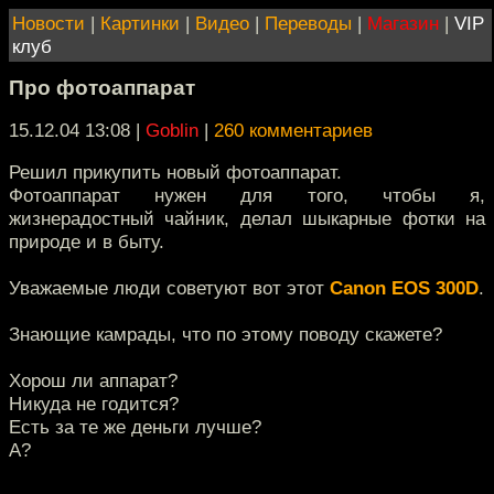
Новости
|
Картинки
|
Видео
|
Переводы
|
Магазин
|
VIP
клуб
Про фотоаппарат
15.12.04 13:08
|
Goblin
|
260 комментариев
Решил прикупить новый фотоаппарат.
Фотоаппарат нужен для того, чтобы я,
жизнерадостный чайник, делал шыкарные фотки на
природе и в быту.
Уважаемые люди советуют вот этот
Canon EOS 300D
.
Знающие камрады, что по этому поводу скажете?
Хорош ли аппарат?
Никуда не годится?
Есть за те же деньги лучше?
А?