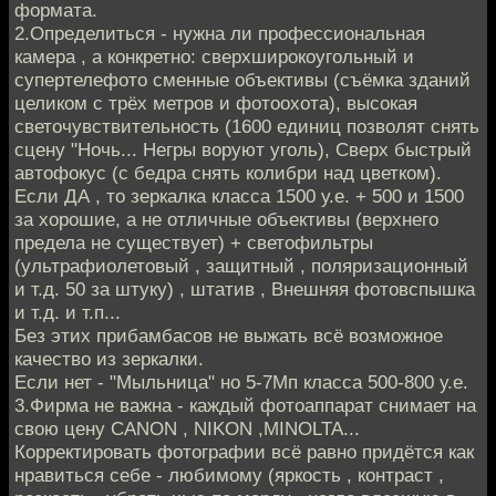
формата.
2.Определиться - нужна ли профессиональная
камера , а конкретно: сверхширокоугольный и
супертелефото сменные объективы (съёмка зданий
целиком с трёх метров и фотоохота), высокая
светочувствительность (1600 единиц позволят снять
сцену "Ночь... Негры воруют уголь), Сверх быстрый
автофокус (с бедра снять колибри над цветком).
Если ДА , то зеркалка класса 1500 у.е. + 500 и 1500
за хорошие, а не отличные объективы (верхнего
предела не существует) + светофильтры
(ультрафиолетовый , защитный , поляризационный
и т.д. 50 за штуку) , штатив , Внешняя фотовспышка
и т.д. и т.п...
Без этих прибамбасов не выжать всё возможное
качество из зеркалки.
Если нет - "Мыльница" но 5-7Мп класса 500-800 у.е.
3.Фирма не важна - каждый фотоаппарат снимает на
свою цену CANON , NIKON ,MINOLTA...
Корректировать фотографии всё равно придётся как
нравиться себе - любимому (яркость , контраст ,