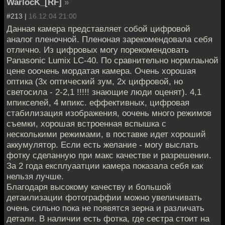
WarlocK_[RF]
»
#213 |
16.12.04 21:00
Данная камера представляет собой цифровой
аналог пленочной. Пленоная зарекомендовала себя
отлично. Из цифровых могу порекомендовать
Panasonic Lumix LC-40. По сравнительно нормлаьной
цене ооочень мордатая камера. Очень хорошая
оптика (3х оптический зум, 2х цифровой, но
светосила - 2-2,1 !!!!! знающие люди оценят). 4,1
мпикселей, 4 мпикс. еффективных, цифровая
стабилизация изображения, оочень много режимов
съемки, хорошая встроенная вспышка с
несколькими режимами, в поставке идет хороший
аккумулятор. Если есть желание - могу выслать
фотку сделанную при макс качестве и разрешении.
За 2 года експлуаатции камера показала себя как
нельзя лучше.
Благодаря высокому качеству и большой
детаилизации фотограффии можно увеличивать
очень сильно пока не появятся зерна и различать
детали. В наличии есть фотка, где сестра стоит на