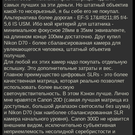
самых лучших за эти деньги. Но штатный объектив
какой-то несерьезный, я бы себе его не покупал.
Альтернатива более дорогая - EF-S 17&#8211;85 f/4-
5,6 IS USM. Ибо мой критерий для штатника -
минимальное фокусное 28мм в 35мм эквиваленте,
на длинном конце 100мм достаточно. Друг купил
Nikon D70 - более сбалансированная камера для
увлекающегося человека, штатный объектив
получше.
Для любой их этих камер надо покупать отдельную
вспышку. Это дополнительные затраты и вес.
Главное преимущество цифровых SLRs - это более
качественная матрица, которая реально позволяет
использовать более высокую
светочувствительность. В этом Кэнон лучше. Лично
мне нравятся Canon 20D (самая лучшая матрица из
доступных, большой диапазон светосилы без шума)
и Nikon D70 (как наиболее сбалансированная SLR
камера начального уровня). Canon 300D не нравится
внешним видом, исключительно субъективная
неприемлемость несолидной серебристости и