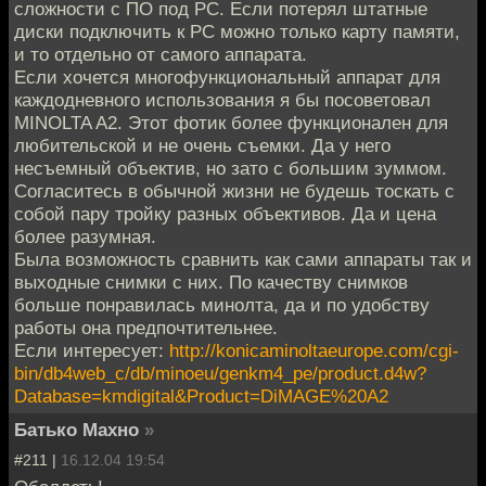
сложности с ПО под РС. Если потерял штатные
диски подключить к РС можно только карту памяти,
и то отдельно от самого аппарата.
Если хочется многофункциональный аппарат для
каждодневного использования я бы посоветовал
MINOLTA A2. Этот фотик более функционален для
любительской и не очень съемки. Да у него
несъемный объектив, но зато с большим зуммом.
Согласитесь в обычной жизни не будешь тоскать с
собой пару тройку разных объективов. Да и цена
более разумная.
Была возможность сравнить как сами аппараты так и
выходные снимки с них. По качеству снимков
больше понравилась минолта, да и по удобству
работы она предпочтительнее.
Если интересует:
http://konicaminoltaeurope.com/cgi-
bin/db4web_c/db/minoeu/genkm4_pe/product.d4w?
Database=kmdigital&Product=DiMAGE%20A2
Батько Махно
»
#211 |
16.12.04 19:54