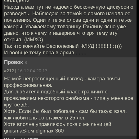
Обалдеть!
Народ а вам тут не надоело бесконечную дискуссию
разводить. Наблюдаю за темой с самого начала ее
появления. Одни и те же слова одни и одни и те же
камеры. Уважаемому товарищу Гоблину ясно уже
давно, что к чему и наверное что зря тему эту
открыл. (ИМХО)
Так что кончайте Бесполезный ФЛУД !!!!!!!!!! :))))
И вообще тему пора в архив........
Провок
»
#212 |
16.12.04 20:17
На мой непросвященный взгляд - камера почти
профессиональная.
Для любителя подобный класс граничит с
проявлением некоторого снобизма - типа у меня все
крутое дб.
Хотя. Если бы был побогаче - сам бы такую взял,
как любитель со стажем в 25 лет.
Хотя вполне управляюсь пока с мыльницей
gnusmaS-ом digimax 360