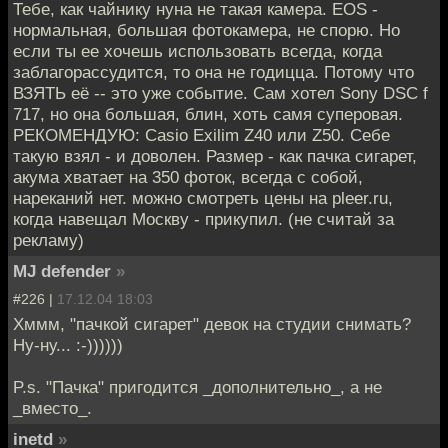
Тебе, как чайнику нуна не такая камера. EOS -
нормальная, большая фотокамера, не спорю. Но
если ты ее хочешь использовать всегда, когда
заблагорассудится, то она не годицца. Потому что
ВЗЯТЬ её -- это уже событие. Сам хотел Sony DSC f
717, но она большая, блин, хоть самя суперовая.
РЕКОМЕНДУЮ: Casio Exilim Z40 или Z50. Себе
такую взял - и доволен. Размер - как пачка сигарет,
акума хватает на 350 фоток, всегда с собой,
нареканий нет. можно смотреть цены на pleer.ru,
когда навещал Москву - прикупил. (не считай за
рекламу)
MJ defender
»
#226 |
17.12.04 18:03
Хммм, "пачкой сигарет" девок на студии снимать?
Ну-ну... :-))))))
P.s. "Пачка" пригодится _дополнительно_, а не
_вместо_.
inetd
»