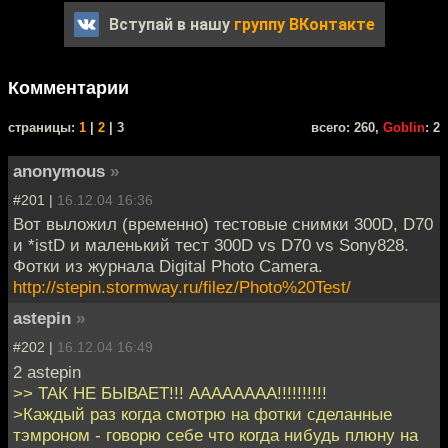
Вступай в нашу
группу ВКонтакте
Комментарии
cтраницы:
1
|
2
| 3
всего: 260,
Goblin
: 2
anonymous
»
#201 |
16.12.04 16:36
Вот выложил (временно) тестовые снимки 300D, D70
и *istD и маленький тест 300D vs D70 vs Sony828.
Фотки из журнала Digital Photo Camera.
http://stepin.stormway.ru/filez/Photo%20Test/
astepin
»
#202 |
16.12.04 16:49
2 astepin
>> ТАК НЕ БЫВАЕТ!!! AAAAAAAA!!!!!!!!!!
>Каждый раз когда смотрю на фотки сделанные
тэмроном - говорю себе что когда нибудь плюну на