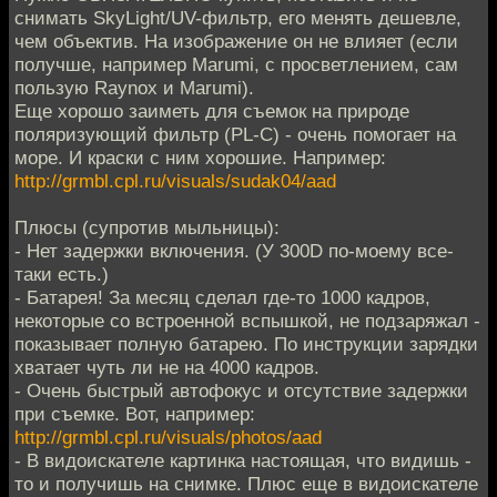
снимать SkyLight/UV-фильтр, его менять дешевле,
чем объектив. На изображение он не влияет (если
получше, например Marumi, с просветлением, сам
пользую Raynox и Marumi).
Еще хорошо заиметь для съемок на природе
поляризующий фильтр (PL-C) - очень помогает на
море. И краски с ним хорошие. Например:
http://grmbl.cpl.ru/visuals/sudak04/aad
Плюсы (супротив мыльницы):
- Нет задержки включения. (У 300D по-моему все-
таки есть.)
- Батарея! За месяц сделал где-то 1000 кадров,
некоторые со встроенной вспышкой, не подзаряжал -
показывает полную батарею. По инструкции зарядки
хватает чуть ли не на 4000 кадров.
- Очень быстрый автофокус и отсутствие задержки
при съемке. Вот, например:
http://grmbl.cpl.ru/visuals/photos/aad
- В видоискателе картинка настоящая, что видишь -
то и получишь на снимке. Плюс еще в видоискателе