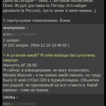
Цена на сегодня -- 889$. С китовым объективом.
Плюс 90 руб доставка по Питеру. Кто найдет
дешевле (в России), пусть кинет в меня камень :)
С наилучшими пожеланиями, Бомж.
anonymous
»
#220 |
17.12.04 02:59
2 astepin
(# 202 astepin, 2004-12-16 16:49:42 )
> А штатник какой? Я себе вообще без штатника
покупал.
Минолта AF 28-80.
Я сейчас в командировке, не могу посмотреть.
Minolta Maxxum - я не помню какой именно, их тогда
было 3; мой стОил 320 в буржуйляндии. Объектив
его родной, он одинаковый на все ставился. Какой
именно - тоже не помню.
VAVka
»
#221 |
17.12.04 05:14