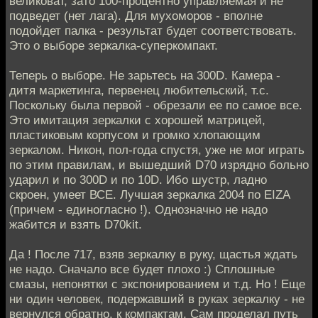
великоват, зато 100-процентно управляемая и не
подведет (нет лага). Для мухоморов - вполне
подойдет палка - результат будет соответствовать.
Это о выборе зеркалка-суперкомпакт.
Теперь о выборе. Не зарьтесь на 300D. Камера -
дитя маркетинга, первенец любительский, т.с.
Поскольку была первой - обрезали ее по самое все.
Это имитация зеркалки с хорошей матрицей,
пластиковым корпусом и громко хлопающим
зеркалом. Никон, пол-года спустя, уже не мог играть
по этим правилам, и вышедший D70 изрядно больно
ударил и по 300D и по 10D. Ибо шустр, ладно
скроен, умеет ВСЕ. Лучшая зеркалка 2004 по EIZA
(причем - единогласно !). Однозначно не надо
жабится и взять D70kit.
Да ! После 717, взяв зеркалку в руку, щастья ждать
не надо. Сначало все будет плохо :) Сплошные
смазы, непонятки с экспонированием и т.д. Но ! Еще
ни один человек, подержавший в руках зеркалку - не
вернулся обратно, к компактам. Сам проделал путь