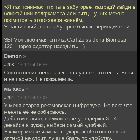
>Я так понимаю что ты в забугорье, камрад? зайди в
ближайший волфкамера или ритц - у них можно
посмотреть этого зверя живьём.
Я нашинский, но в забугорье бываю периодически.
ЗЫ Моя любимая оптика Carl Zeiss Jena Biometar
120 - через адаптер насадить. =)
Demon
»
#203 |
16.12.04 16:56
Соотношение цена-качество лучшее, что есть. Бери
и не парься. Не пожалеешь.
мыхась
»
#204 |
16.12.04 17:05
У меня старая рекамовская цифровуха. Но пока что
менять её не собираюсь.
Действительно, внемли совету, подержи 3 - 4
девайса в руках, выбери самый удобный.
У камер менне чем за штукарь особо гоняться за
оптикой не стоит, лучше брать по удобству,