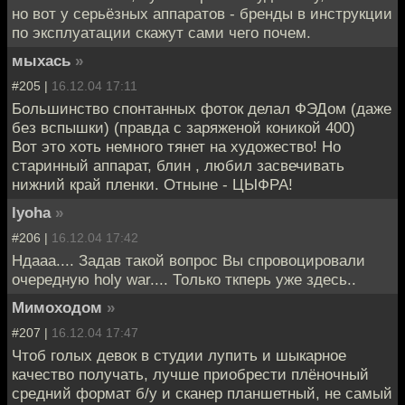
но вот у серьёзных аппаратов - бренды в инструкции
по эксплуатации скажут сами чего почем.
мыхась
»
#205 |
16.12.04 17:11
Большинство спонтанных фоток делал ФЭДом (даже
без вспышки) (правда с заряженой коникой 400)
Вот это хоть немного тянет на художество! Но
старинный аппарат, блин , любил засвечивать
нижний край пленки. Отныне - ЦЫФРА!
lyoha
»
#206 |
16.12.04 17:42
Ндааа.... Задав такой вопрос Вы спровоцировали
очередную holy war.... Только ткперь уже здесь..
Мимоходом
»
#207 |
16.12.04 17:47
Чтоб голых девок в студии лупить и шыкарное
качество получать, лучше приобрести плёночный
средний формат б/у и сканер планшетный, не самый