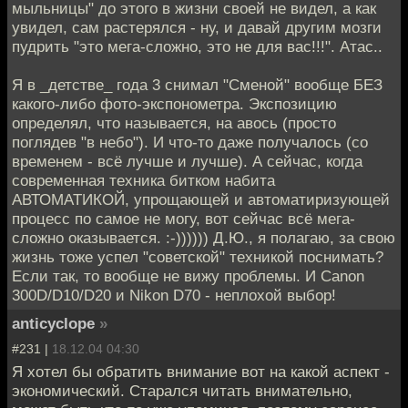
мыльницы" до этого в жизни своей не видел, а как
увидел, сам растерялся - ну, и давай другим мозги
пудрить "это мега-сложно, это не для вас!!!". Атас..
Я в _детстве_ года 3 снимал "Сменой" вообще БЕЗ
какого-либо фото-экспонометра. Экспозицию
определял, что называется, на авось (просто
поглядев "в небо"). И что-то даже получалось (со
временем - всё лучше и лучше). А сейчас, когда
современная техника битком набита
АВТОМАТИКОЙ, упрощающей и автоматиризующей
процесс по самое не могу, вот сейчас всё мега-
сложно оказывается. :-)))))) Д.Ю., я полагаю, за свою
жизнь тоже успел "советской" техникой поснимать?
Если так, то вообще не вижу проблемы. И Canon
300D/D10/D20 и Nikon D70 - неплохой выбор!
anticyclope
»
#231 |
18.12.04 04:30
Я хотел бы обратить внимание вот на какой аспект -
экономический. Старался читать внимательно,