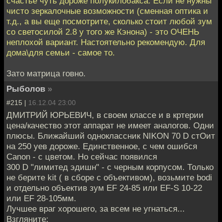
счастье чуть дороже полукилобакса. Если не нужны
чисто зеркалочные возможности (сменная оптика и
т.д., а вы еще посмотрите, сколько стоит любой зум
со светосилой 2.8 у того же Кэнона) - это ОЧЕНЬ
неплохой вариант. Настоятельно рекомендую. Для
дома\для семьи - самое то.
Зато матрица говно.
Рыболов
»
#215 |
16.12.04 23:00
ДМИТРИЙ ЮРЬЕВИЧ, в своем классе и в кртерии
цена/качество этот аппарат не имеет аналогов. Одни
плюсы. Ближайший одноклассник NIKON 70 D стОит
на 250 уев дороже. Единственное, с чем ошибся
Canon - с цветом. Но сейчас появился
300 D "лимитед эдишн" - с черным корпусом. Только
не берите kit ( в сборе с объективом), возьмите bodi
и отдельно объектив зум EF 24-85 или EF-S 10-22
или EF 28-105мм.
Лучшее враг хорошего, за всем не угнаться...
Взгляните: