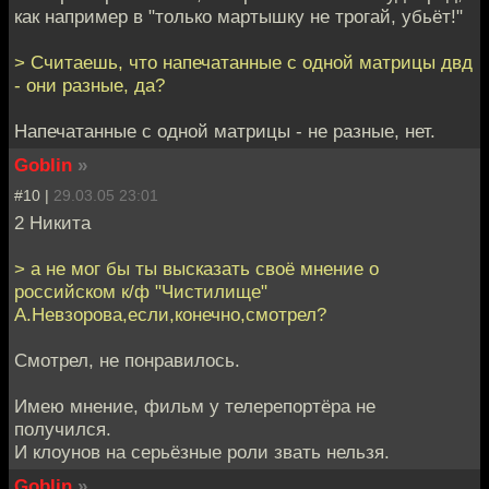
как например в "только мартышку не трогай, убьёт!"
> Считаешь, что напечатанные с одной матрицы двд
- они разные, да?
Напечатанные с одной матрицы - не разные, нет.
Goblin
»
#10 |
29.03.05 23:01
2 Никита
> а не мог бы ты высказать своё мнение о
российском к/ф "Чистилище"
А.Невзорова,если,конечно,смотрел?
Смотрел, не понравилось.
Имею мнение, фильм у телерепортёра не
получился.
И клоунов на серьёзные роли звать нельзя.
Goblin
»