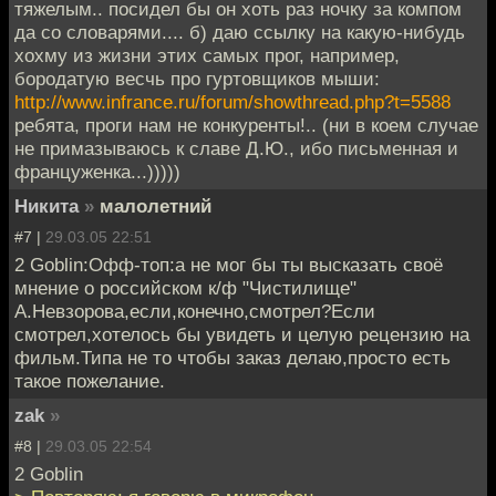
тяжелым.. посидел бы он хоть раз ночку за компом
да со словарями.... б) даю ссылку на какую-нибудь
хохму из жизни этих самых прог, например,
бородатую весчь про гуртовщиков мыши:
http://www.infrance.ru/forum/showthread.php?t=5588
ребята, проги нам не конкуренты!.. (ни в коем случае
не примазываюсь к славе Д.Ю., ибо письменная и
француженка...)))))
Никита
»
малолетний
#7 |
29.03.05 22:51
2 Goblin:Офф-топ:а не мог бы ты высказать своё
мнение о российском к/ф "Чистилище"
А.Невзорова,если,конечно,смотрел?Если
смотрел,хотелось бы увидеть и целую рецензию на
фильм.Типа не то чтобы заказ делаю,просто есть
такое пожелание.
zak
»
#8 |
29.03.05 22:54
2 Goblin