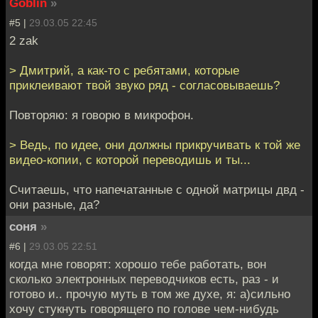
Goblin
»
#5 |
29.03.05 22:45
2 zak
> Дмитрий, а как-то с ребятами, которые
приклеивают твой звуко ряд - согласовываешь?
Повторяю: я говорю в микрофон.
> Ведь, по идее, они должны прикручивать к той же
видео-копии, с которой переводишь и ты...
Считаешь, что напечатанные с одной матрицы двд -
они разные, да?
соня
»
#6 |
29.03.05 22:51
когда мне говорят: хорошо тебе работать, вон
сколько электронных переводчиков есть, раз - и
готово и.. прочую муть в том же духе, я: а)сильно
хочу стукнуть говорящего по голове чем-нибудь