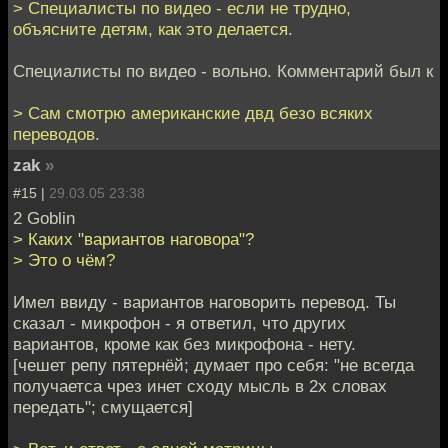
> Специалисты по видео - если не трудно,
объясните детям, как это делается.
Специалисты по видео - вольно. Комментарий был к
> Сам смотрю американские двд безо всяких
переводов.
zak
»
#15 |
29.03.05 23:38
2 Goblin
> Каких "вариантов наговора"?
> Это о чём?
Имел ввиду - вариантов наговорить перевод. Ты
сказал - микрофон - я ответил, что других
вариантов, кроме как без микрофона - нету.
[чешет репу пятернёй; думает про себя: "не всегда
получаетса чрез инет сходу мысль в 2х словах
передать"; смущается]