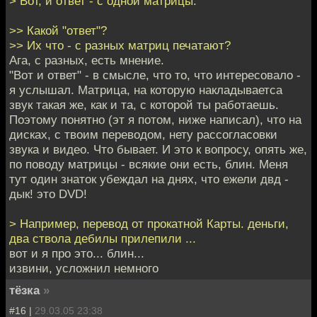
> Вот, и ответ - с одной матрицы.
>> Какой "ответ"?
>> Их что - с разных матриц печатают?
Ага, с разных, есть мнение.
"Вот и ответ" - в смысле, что то, что интересовало -
я услышал. Матрица, на которую накладываетса
звук такая же, как и та, с которой ты работаешь.
Поэтому понятно (эт я потом, ниже написал), что на
дисках, с твоим переводом, нету рассогласовки
звука и видео. Что бывает. И это к вопросу, опять же,
по поводу матрицы - всякие они есть, блин. Меня
тут один знаток убеждал на днях, что ежели двд -
дык! это DVD!
> Например, перевод от прокатной Карты. деньги,
два ствола дебилы прилепили ...
вот и я про это... блин...
извини, усложнил немного
тёзка
»
#16 |
29.03.05 23:38