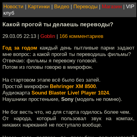
Новости
|
Картинки
|
Видео
|
Переводы
|
Магазин
|
VIP
клуб
Какой прогой ты делаешь переводы?
29.03.05 22:13
|
Goblin
|
166 комментариев
Год за годом
каждый день пытливые парни задают
мне вопрос: а какой прогой ты переводишь фильмы?
Отвечаю: фильмы я перевожу головой.
Потом из головы говорю в микрофон.
На стартовом этапе всё было без затей.
Простой микрофон
Behringer XM 8500
.
Аудиокарта
Sound Blaster Live! Player 1024
.
Наушники простенькие,
Sony
(модель не помню).
Не бог весть что, но для старта годилось более чем.
От народа, который пользовал звук на компах,
никаких нареканий не поступало вообще.