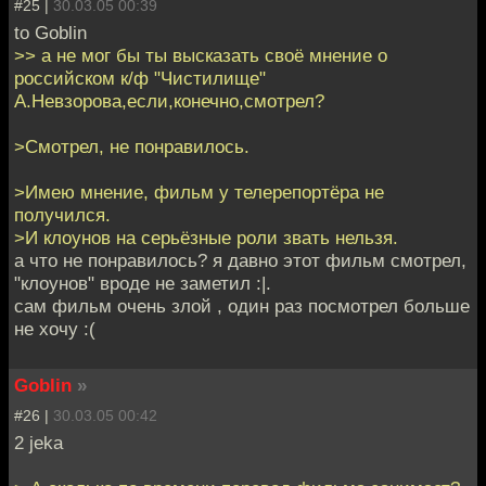
#25 |
30.03.05 00:39
to Goblin
>> а не мог бы ты высказать своё мнение о
российском к/ф "Чистилище"
А.Невзорова,если,конечно,смотрел?
>Смотрел, не понравилось.
>Имею мнение, фильм у телерепортёра не
получился.
>И клоунов на серьёзные роли звать нельзя.
а что не понравилось? я давно этот фильм смотрел,
"клоунов" вроде не заметил :|.
сам фильм очень злой , один раз посмотрел больше
не хочу :(
Goblin
»
#26 |
30.03.05 00:42
2 jeka