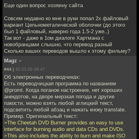
Еще один вопрос хозяину сайта
Совсем недавно ко мне в руки попал 2х файловый
вариант Цельнометалической оболочки (до этого
был 1 файловый, наверно года 1.5-2 уже..)
Так вот - даже в 1ом диалоге Хартмана с
новобранцами слышно, что перевод разный
Сколько ваших переводов вышло к этому фильму?
Magz
»
#44 |
30.03.05 08:47
Об электронных переводчиках:
Есть переводчицкая программа по названием
@promt. Когда поганое настроение, нет хороших
анекдотов, на дворе мерзкая погода и другие
пакости, можно взять любой аглицкий текст,
подсветить любой абзац и нажать кноку translate.
Пример. Оригинальный текст:
>The Cheetah DVD Burner provides an easy to use
interface for burning audio and data CDs and DVDs.
>This also includes the ability to burn and make ISO