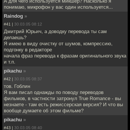
А для чего используется микшер? Насколько я
понимаю, микрофон у вас один используется...
Raindog
»
#41 |
30.03.05 08:12
Дмитрий Юрьич, а доводку перевода ты сам
делаешь?
Я имею в виду очистку от шумов, компрессию,
подгонку в редакторе
начала фраз перевода к фразам оригинального звука
и т.п.
pikachu
»
#42 |
30.03.05 08:37
тов. Гоблин
Я вам писал однажды по поводу переводов
фильмов, в частности затронул True Romance - вы
незнаете - там есть режиссерская версия? И что вы
вообще думаете об этом фильме?
pikachu
»
#43 |
30.03.05 08:40