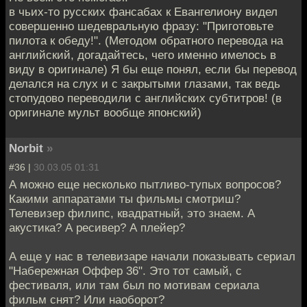
в чьих-то русских фансабах к Евангелиону видел
совершенно шедевральную фразу: "Приготовьте
пилота к обеду!". (Методом обратного перевода на
английский, догадайтесь, чего именно имелось в
виду в оригинале) Я бы еще понял, если бы перевод
делался на слух и с закрытыми глазами, так ведь
стопудово переводили с английских субтитров! (в
оригинале мульт вообще японский)
Norbit
»
#36 |
30.03.05 01:31
А можно еще несколько пытливо-тупых вопросов?
Какими аппаратами ты фильмы смотриш?
Телевизер филипс, квадратный, это знаем. А
акустика? А ресивер? А плейер?
А еще у нас в телевизаре начали показывать сериал
"Набережная Оффер 36". Это тот самый, с
фестиваля, или там был по мотивам сериала
фильм снят? Или наоборот?