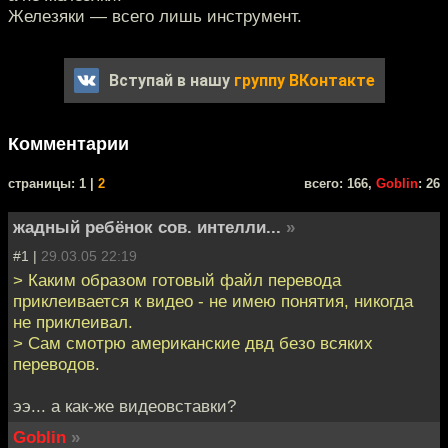
Железяки — всего лишь инструмент.
Вступай в нашу
группу ВКонтакте
Комментарии
cтраницы: 1 |
2
всего: 166,
Goblin
: 26
жадный ребёнок сов. интелли...
»
#1 |
29.03.05 22:19
> Каким образом готовый файл перевода
приклеивается к видео - не имею понятия, никогда
не приклеивал.
> Сам смотрю американские двд безо всяких
переводов.
ээ... а как-же видеовставки?
Goblin
»