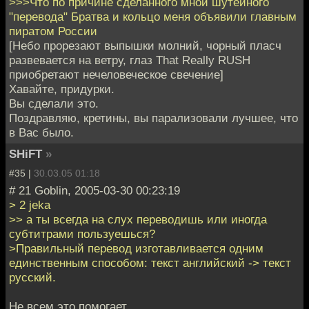
>>>Что по причине сделанного мной шутейного
"перевода" Братва и кольцо меня объявили главным
пиратом России
[Небо прорезают выпышки молний, чорный пласч
развевается на ветру, глаз That Really RUSH
приобретают нечеловеческое свечение]
Хавайте, придурки.
Вы сделали это.
Поздравляю, кретины, вы парализовали лучшее, что
в Вас было.
SHiFT
»
#35 |
30.03.05 01:18
# 21 Goblin, 2005-03-30 00:23:19
> 2 jeka
>> а ты всегда на слух переводишь или иногда
субтитрами пользуешься?
>Правильный перевод изготавливается одним
единственным способом: текст английский -> текст
русский.
Не всем это помогает.