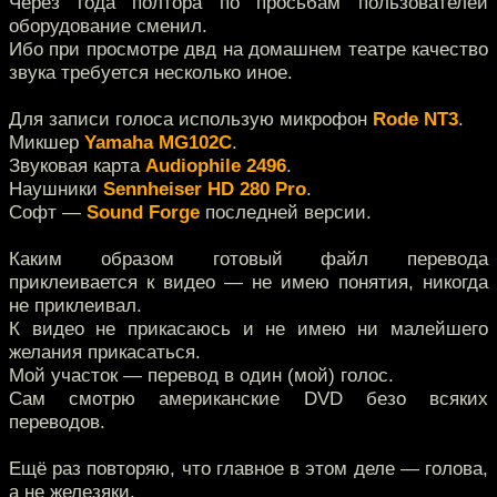
Через года полтора по просьбам пользователей
оборудование сменил.
Ибо при просмотре двд на домашнем театре качество
звука требуется несколько иное.
Для записи голоса использую микрофон
Rode NT3
.
Микшер
Yamaha MG102C
.
Звуковая карта
Audiophile 2496
.
Наушники
Sennheiser HD 280 Pro
.
Софт —
Sound Forge
последней версии.
Каким образом готовый файл перевода
приклеивается к видео — не имею понятия, никогда
не приклеивал.
К видео не прикасаюсь и не имею ни малейшего
желания прикасаться.
Мой участок — перевод в один (мой) голос.
Сам смотрю американские DVD безо всяких
переводов.
Ещё раз повторяю, что главное в этом деле — голова,
а не железяки.