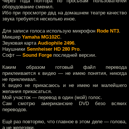
Через года полтора по просьбам пользователей
оборудование сменил.
Ибо при просмотре двд на домашнем театре качество
звука требуется несколько иное.
Для записи голоса использую микрофон
Rode NT3
.
Микшер
Yamaha MG102C
.
Звуковая карта
Audiophile 2496
.
Наушники
Sennheiser HD 280 Pro
.
Софт —
Sound Forge
последней версии.
Каким образом готовый файл перевода
приклеивается к видео — не имею понятия, никогда
не приклеивал.
К видео не прикасаюсь и не имею ни малейшего
желания прикасаться.
Мой участок — перевод в один (мой) голос.
Сам смотрю американские DVD безо всяких
переводов.
Ещё раз повторяю, что главное в этом деле — голова,
а не железяки.