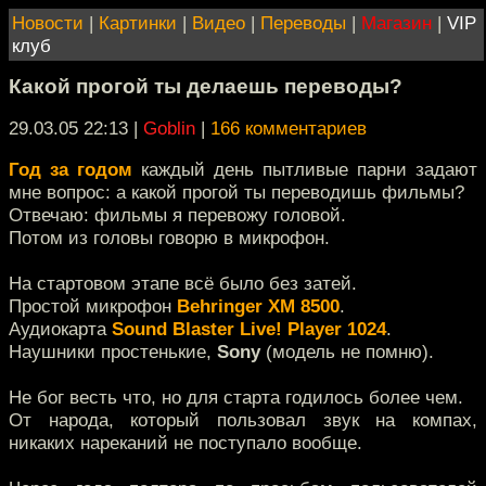
Новости
|
Картинки
|
Видео
|
Переводы
|
Магазин
|
VIP
клуб
Какой прогой ты делаешь переводы?
29.03.05 22:13
|
Goblin
|
166 комментариев
Год за годом
каждый день пытливые парни задают
мне вопрос: а какой прогой ты переводишь фильмы?
Отвечаю: фильмы я перевожу головой.
Потом из головы говорю в микрофон.
На стартовом этапе всё было без затей.
Простой микрофон
Behringer XM 8500
.
Аудиокарта
Sound Blaster Live! Player 1024
.
Наушники простенькие,
Sony
(модель не помню).
Не бог весть что, но для старта годилось более чем.
От народа, который пользовал звук на компах,
никаких нареканий не поступало вообще.