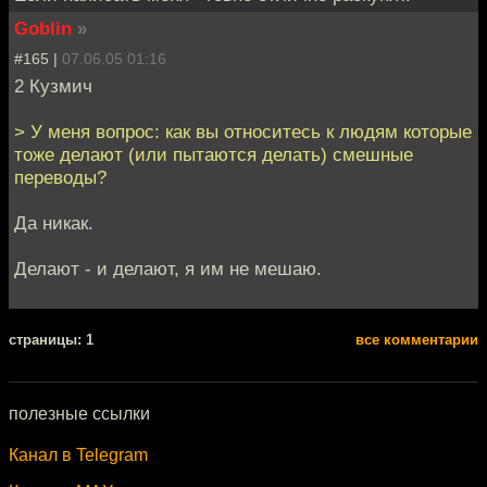
Goblin
»
#165 |
07.06.05 01:16
2 Кузмич
> У меня вопрос: как вы относитесь к людям которые
тоже делают (или пытаются делать) смешные
переводы?
Да никак.
Делают - и делают, я им не мешаю.
cтраницы: 1
все комментарии
полезные ссылки
Канал в Telegram