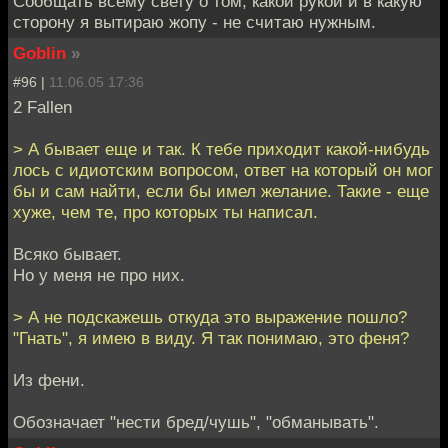
Сообщать всему свету о том, какой рукой и в какую
сторону я вытираю жопу - не считаю нужным.
Goblin
»
#96 |
11.06.05 17:36
2 Fallen
> А бывает еще и так. К тебе приходит какой-нибудь
лось с идиотским вопросом, ответ на который он мог
бы и сам найти, если бы имел желание. Такие - еще
хуже, чем те, про которых ты написал.
Всяко бывает.
Но у меня не про них.
> А не подскажешь откуда это выражение пошло?
"Гнать", я имею в виду. Я так понимаю, это феня?
Из фени.
Обозначает "нести бред/чушь", "обманывать".