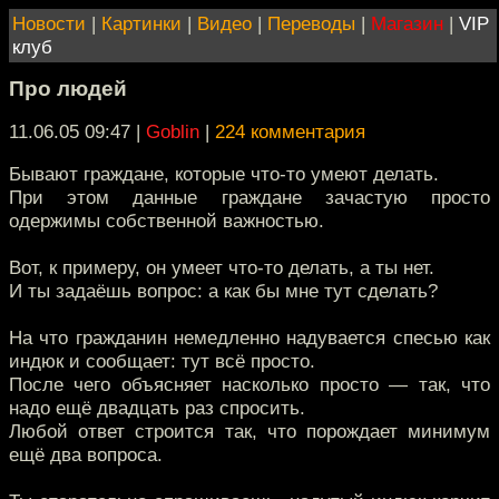
Новости
|
Картинки
|
Видео
|
Переводы
|
Магазин
|
VIP
клуб
Про людей
11.06.05 09:47
|
Goblin
|
224 комментария
Бывают граждане, которые что-то умеют делать.
При этом данные граждане зачастую просто
одержимы собственной важностью.
Вот, к примеру, он умеет что-то делать, а ты нет.
И ты задаёшь вопрос: а как бы мне тут сделать?
На что гражданин немедленно надувается спесью как
индюк и сообщает: тут всё просто.
После чего объясняет насколько просто — так, что
надо ещё двадцать раз спросить.
Любой ответ строится так, что порождает минимум
ещё два вопроса.