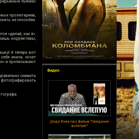
прерывные пьянки/
овых пролетариев,
снять не способен.
ся «делай, как я».
осишь коррективы,
ашку! А теперь вот
себя иначе, хочет
ан» и прописывают
Видео
 правильно снимать
о фотографировать
отографа:
Дядя Вова про фильм "Свидание
вслепую"