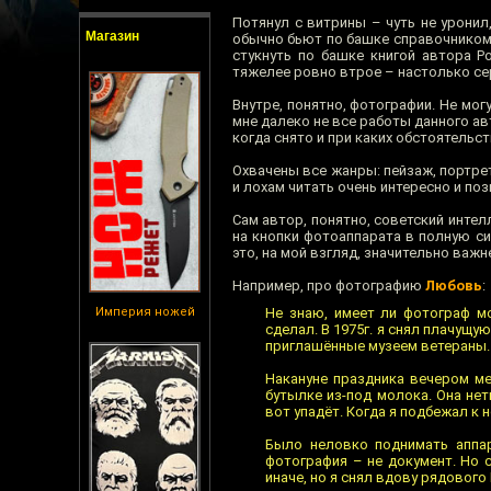
Потянул с витрины – чуть не уронил
Магазин
обычно бьют по башке справочнико
стукнуть по башке книгой автора Р
тяжелее ровно втрое – настолько се
Внутре, понятно, фотографии. Не мог
мне далеко не все работы данного авт
когда снято и при каких обстоятельс
Охвачены все жанры: пейзаж, портрет
и лохам читать очень интересно и по
Сам автор, понятно, советский интел
на кнопки фотоаппарата в полную си
это, на мой взгляд, значительно важне
Например, про фотографию
Любовь
:
Империя ножей
Не знаю, имеет ли фотограф м
сделал. В 1975г. я снял плачущу
приглашённые музеем ветераны.
Накануне праздника вечером ме
бутылке из-под молока. Она не
вот упадёт. Когда я подбежал к н
Было неловко поднимать аппар
фотография – не документ. Но 
иначе, но я снял вдову рядовог