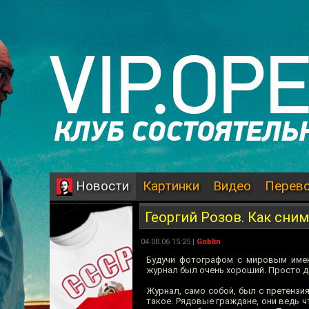
Картинки
Видео
Перев
Новости
Георгий Розов. Как сни
04.08.06 15:25 |
Goblin
Будучи фотографом с мировым име
журнал был очень хороший. Просто др
Журнал, само собой, был с претензия
такое. Рядовые граждане, они ведь ч