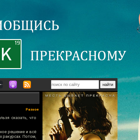
Разное
ельзя сказать, что
ьное решение и всё
х ракурсах. Потом,