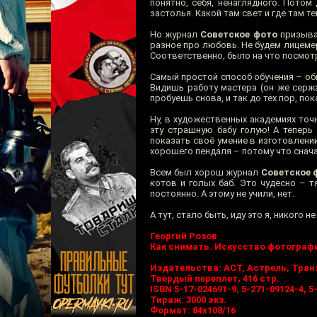
понятно, себя, ненаглядного. Потом
застолья. Какой там свет и где там те
Но журнал
Советское фото
призыва
разное про любовь. Не будем лицемер
Соответственно, было на что посмотр
Самый простой способ обучения – общ
Видишь работу мастера (он же серж
пробуешь снова, и так до тех пор, пок
Ну, в художественных академиях точн
эту страшную бабу голую! А теперь
показать своё умение в изготовлени
хорошего пендаля – потому что снача
Всем был хорош журнал
Советское 
котов и голых баб. Это чудесно – 
постоянно. А этому не учили, нет.
А тут, стало быть, иду это я, никого
Георгий Розов
Как снимать. Искусство фотограф
Издательства: АСТ, Астрель, Транз
Твердый переплет, 416 стр.
ISBN 5-17-024691-9, 5-271-09124-4, 5
Тираж: 3000 экз.
Формат: 84x108/16