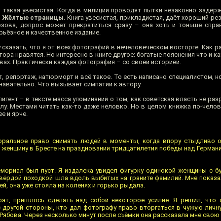
, такая увесистая. Когда в милиции проводят пытки незаконно задерж
м
Жёлтые страницы
. Книга увесистая, прикладистая, даёт хороший рез
озова, допрос может прекратиться сразу – она хоть и тоньше спра
рьёзное и качественное издание.
у сказать, что я от всех фотографий в нечеловеческом восторге. Как р
ора нравятся. Но интересно в книге другое: богатые пояснения что и как
твах. Практически каждая фотография – со своей историей.
, репортаж, натюрморт и всё такое. То есть написано специалистом, но
знавательно. Что вызывает симпатии к автору.
лигент – в тексте масса упоминаний о том, как советская власть не ра
лу. Местами читать как-то даже неловко. Но в целом книжка по-челов
е и ярче.
оральное право снимать людей в моменты, когда впору стыдливо о
ю женщину в Бресте на праздновании тридцатилетия победы над Германи
мориал был пуст. Я издалека увидел фигурку одинокой женщины с б
твёрдой походкой шла вдоль выбитых на граните фамилий. Мне показал
ей, она уже стояла на коленях и горько рыдала.
ат, пришлось сделать над собой некоторое усилие. Я решил, что 
с другой стороны, кто дал фотографу право вторгаться в чужую личн
о Рябова. Через несколько минут после съёмки она рассказала мне свою