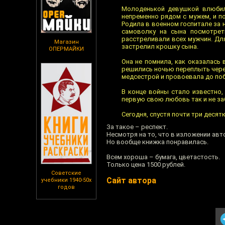
Молоденькой девушкой влюбила
непременно рядом с мужем, и по
Родила в военном госпитале за н
самоволку на сына посмотрет
расстреливали всех мужчин. Для
Магазин
застрелил крошку сына.
ОПЕРМАЙКИ
Она не помнила, как оказалась
решились ночью переплыть через
медсестрой и провоевала до по
В конце войны стало известно,
первую свою любовь так и не за
Сегодня, спустя почти три десятк
За такое – респект.
Несмотря на то, что в изложении авт
Но вообще книжка понравилась.
Всем хороша – бумага, цветастость.
Только цена 1500 рублей.
Советские
Сайт автора
учебники 1940-50х
годов