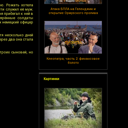
ю. Рожать хотела
сти служил её муж.
Атака БПЛА на Геленджик и
открытие Ормузского пролива
я прибегал к ней в
ъярённые солдаты
ах немецкий офицер
тя несколько дней
ерез два она стала
троих сыновей, но
Клеопатра, часть 2: финансовое
болото
Картинки