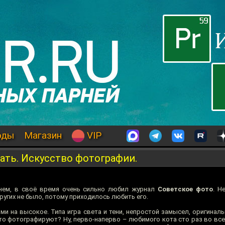
оды
Магазин
VIP
мать. Искусство фотографии.
нем, в своё время очень сильно любил журнал
Советское фото
. Н
угих не было, потому приходилось любить его.
ми на высокое. Типа игра света и тени, непростой замысел, оригинал
то фотографируют? Ну, перво-наперво – любимого кота сто раз во все