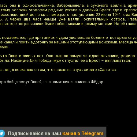
сь она в односельчанина. Забеременела, а суженого взяли в арми
тому, вопреки уговорам родных, уехала в далёкий Брест, где в крепо
есколько дней до начала немецкого наступления. 22 июня 1941 года Ван
ь. А через два часа немцы уже взяли Госпитальный остров. Раз
 них все пограничники были гэбэшниками и коммунистами. На её глаз
 в подземелье, где прятались чудом уцелевшие больные, которые спус
 канал и пойти вдогонку за нашими отступающими войсками. Месяца ч
беды.
 что Вани в живых нет. Она вышла замуж за однополчанина, родила 
была. Накануне Дня Победы муж отпустил её в Брест – выплакаться.
а лет, я не жалею о том, что нажал на спуск своего «Салюта».
ора бойца зовут Ваней, а на памятнике написано Фёдор.
Подписывайся на наш
канал в Telegram