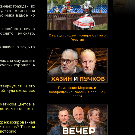
анных граждан, их
ультат. А вот если
вочника вдвое, но
аз наоборот, лично
 снято, чем снято,
О предстоящем Турнире Святого
Георгия
 написано так, что
зрешала ему давить
ечески хорошая. А
твернуться. Я это
Признание Меркель и
ей, куда съехались
возвращение России в большой
спорт
укетиком цветов в
ось, что она вот-
срежиссированная
ую жизнь? Так или
 историю.