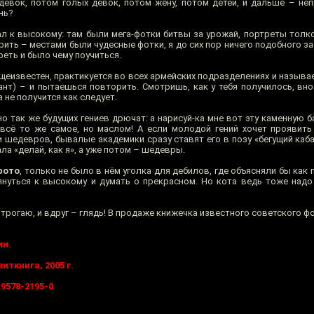
 девок, потом голых девок, потом жену, потом детей, и дальше – не
нь?
л к высокому: там были мега-фотки битвы за урожай, портреты толк
ить – местами были чудесные фотки, я до сих пор ничего подобного за
еть и было чему поучиться.
еизвестен, практикуется во всех армейских подразделениях и называет
ант) – и пытаешься повторить. Смотришь, как у тебя получилось, вн
а не получится как следует.
о так же будущих гениев дрючат: а нарисуй-ка мне вот эту каменную б
 всё то же самое, но маслом! А если молодой гений хочет проявить 
и шедевров, бывалые академики сразу ставят его в позу «бегущий каб
ла «делай, как я», а уже потом – шедевры.
фото
, только не было в нём уголка для дебилов, где объясняли бы как
тянуться к высокому и думать о прекрасном. Но кота ведь тоже над
 не трогаю, и вдруг – глядь! В продаже книжечка известного советского ф
ии.
иткнига, 2005 г.
-9578-2195-0