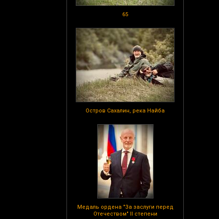
65
Остров Сахалин, река Найба
Медаль ордена "За заслуги перед
Отечеством" II степени