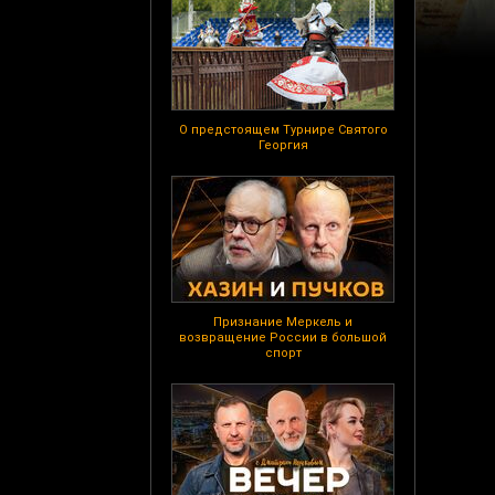
О предстоящем Турнире Святого
Георгия
Признание Меркель и
возвращение России в большой
спорт