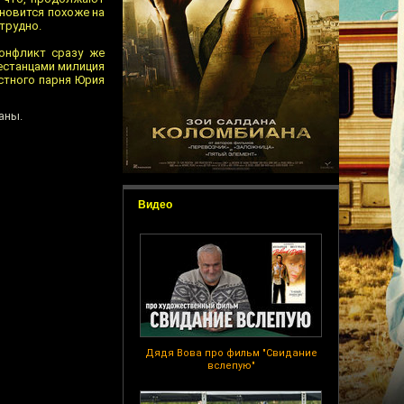
ановится похоже на
 трудно.
конфликт сразу же
гестанцами милиция
стного парня Юрия
аны.
Видео
Дядя Вова про фильм "Свидание
вслепую"