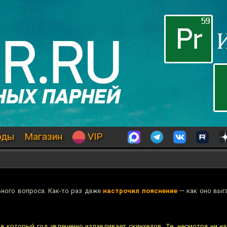
оды
Магазин
VIP
ного вопроса. Как-то раз даже
настрочил пояснение
— как оно выг
ия который год увлеченно излавливает скинхедов. Те, несмотря ни н