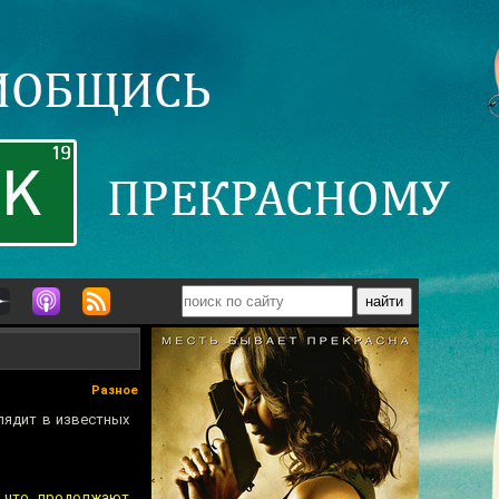
Разное
лядит в известных
а что, продолжают