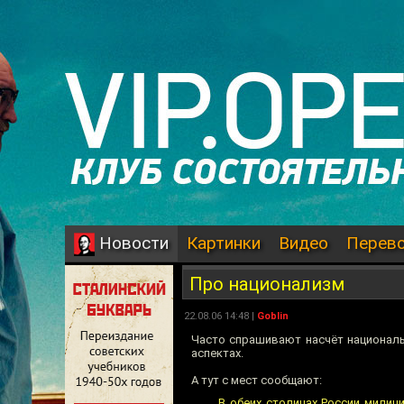
Картинки
Видео
Перев
Новости
Про национализм
22.08.06 14:48 |
Goblin
Часто спрашивают насчёт националь
аспектах.
А тут с мест сообщают:
В обеих столицах России милиц