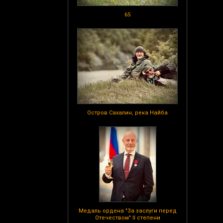
65
Остров Сахалин, река Найба
Медаль ордена "За заслуги перед
Отечеством" II степени