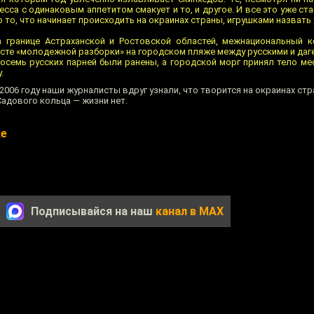
сса с одинаковым аппетитом смакует и то, и другое. И все это уже ст
о то, что начинает происходить на окраинах страны, игрушками назвать
а границе Астраханской и Ростовской областей, межнациональный 
есте «молодежной разборки» на городском пляже между русскими и да
Восемь русских парней были ранены, а городской морг принял тело ме
.
 2006 году наши журналисты вдруг узнали, что творится на окраинах стр
Садового кольца — жизни нет.
ке
Подписывайся на наш
канал в MAX