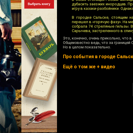
дубасить заезжих инородцев. Пре
игру в казаки-разбойники. Однак
В городке Сальске, стоящем н
перешел в «горячую фазу». На м
собрала 74 стреляные гильзы. 
Сарычева, застреленного в спину
Это, конечно, очень прикольно, что в
Общеизвестно ведь, что за границей 
Но в целом показательно.
Про события в городе Сальс
Ещё о том же + видео