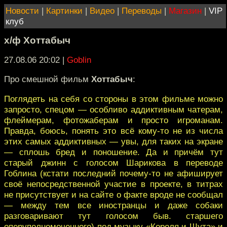
Новости
|
Картинки
|
Видео
|
Переводы
|
Магазин
|
VIP
клуб
х/ф Хоттабыч
27.08.06 20:02
|
Goblin
Про смешной фильм
Хоттабыч
:
Поглядеть на себя со стороны в этом фильме можно
запросто, спецом — особливо аддиктивным чатерам,
флеймерам, фотожаберам и просто игроманам.
Правда, боюсь, понять это всё кому-то не из числа
этих самых аддиктивных — увы, для таких на экране
— сплошь бред и поношение. Да и причём тут
старый джинн с голосом Шарикова в переводе
Гоблина (кстати последний почему-то не афиширует
своё непосредственной участие в проекте, в титрах
не присутствует и на сайте о факте вроде не сообщал
— между тем все иностранцы и даже собаки
разговаривают тут голосом быв. старшего
оперуполномоченного) под музыку «Короля и Шута» и