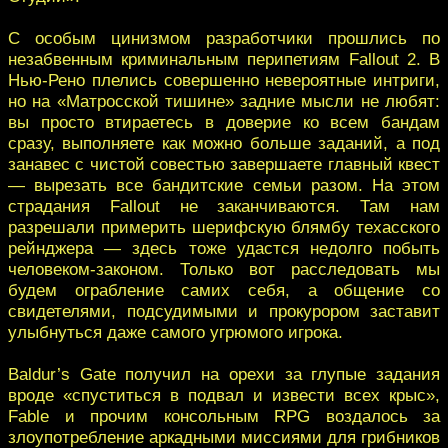
С особым цинизмом разработчики прошлись по
незабвенным криминальным перипетиям Fallout 2. В
Нью-Рено плелись совершенно невероятные интриги,
но на «Матросской тишине» задние мысли не любят:
вы просто втираетесь в доверие ко всем бандам
сразу, выполняете как можно больше заданий, а под
занавес с чистой совестью завершаете главный квест
— вырезать все бандитские семьи разом. На этом
страдания Fallout не заканчиваются. Там нам
разрешали примерить шерифскую блямбу техасского
рейнджера — здесь тоже удастся недолго побыть
человеком-законом. Только вот расследовать мы
будем ограбление самих себя, а общение со
свидетелями, подсудимыми и прокурором заставит
улыбнуться даже самого угрюмого игрока.
Baldur’s Gate получил на орехи за глупые задания
вроде «спуститься в подвал и извести всех крыс»,
Fable и прочим консольным RPG воздалось за
злоупотребление аркадными миссиями для грибников