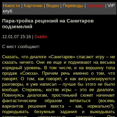
Новости
|
Картинки
|
Видео
|
Переводы
|
Магазин
|
VIP
клуб
Пара-тройка рецензий на Санитаров
подземелий
12.01.07 15:16
|
Goblin
С мест сообщают:
Сказать, что диалоги «Санитаров» спасают игру – не
сказать ничего. Они ее еще и поднимают на весьма
изрядный уровень. В том числе, и на вершину топа
продаж «Союза». Причем речь именно о том, что
говорят. О том, как говорят, и как визуализируются
разговоры, я уже написал – лучше бы этого не было
вообще. Стержень, костяк игры – это ее диалоги.
Повинуясь диалогам, простенький сюжет начинает
фантастическим образом ветвиться (восемь
вариантов решения квеста – как, нормально?),
подкидывать безумные задания и выкидывать
совершенно неожиданные повороты. Про