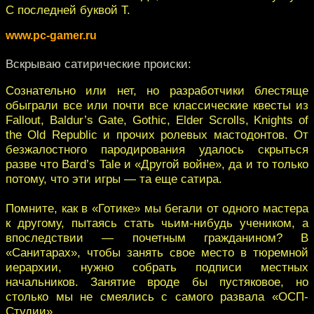
С последней буквой T.
www.pc-gamer.ru
Вскрываю сатирические происки:
Сознательно или нет, но разработчики блестяще
обыграли все или почти все классические квесты из
Fallout, Baldur’s Gate, Gothic, Elder Scrolls, Knights of
the Old Republic и прочих ролевых мастодонтов. От
безжалостного пародирования удалось скрыться
разве что Bard’s Tale и «Другой войне», да и то только
потому, что эти игры — та еще сатира.
Помните, как в «Готике» мы бегали от одного мастера
к другому, пытаясь стать чьим-нибудь учеником, а
впоследствии — почетным гражданином? В
«Санитарах», чтобы занять свое место в тюремной
иерархии, нужно собрать подписи местных
начальников. Занятие вроде бы пустяковое, но
столько мы не смеялись с самого развала «ОСП-
Студии».