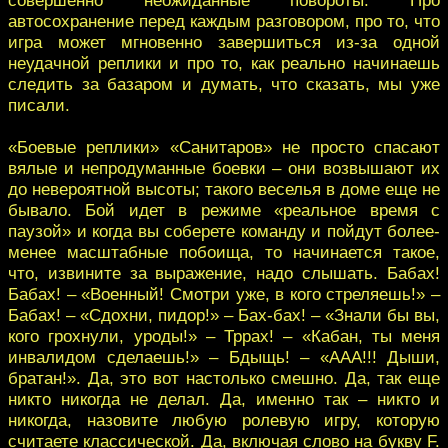
автосохранение перед каждым разговором, про то, что
игра может мгновенно завершиться из-за одной
неудачной реплики и про то, как реально начинаешь
следить за базаром и думать, что сказать, мы уже
писали.
«Боевые реплики» «Санитаров» не просто спасают
вялые и непродуманные боевки – они возвышают их
до невероятной высоты; такого веселья в доме еще не
бывало. Бой идет в режиме «реальное время с
паузой» и когда вы соберете команду и пойдут более-
менее масштабные побоища, то начинается такое,
что, извините за выражение, надо слышать. Бабах!
Бабах! – «Военный! Смотри уже, в кого стреляешь!» –
Бабах! – «Сдохни, пидор!» – Бах-бах! – «Знали бы вы,
кого грохнули, уроды!» – Тррах! – «Кабан, ты меня
инвалидом сделаешь!» – Бдыщь! – «ААА!!! Дыши,
братан!». Да, это вот настолько смешно. Да, так еще
никто никогда не делал. Да, именно так – никто и
никогда, назовите любую ролевую игру, которую
считаете классической. Да, включая слово на букву F.