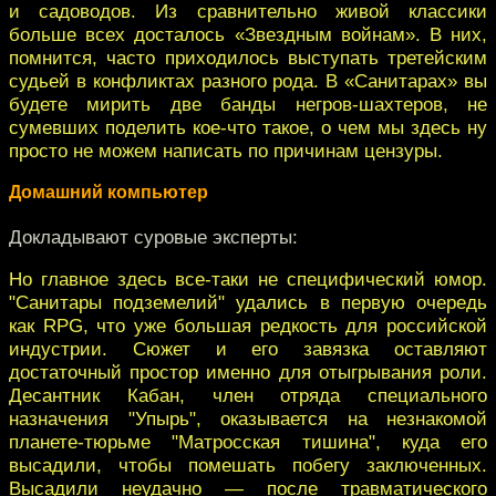
и садоводов. Из сравнительно живой классики
больше всех досталось «Звездным войнам». В них,
помнится, часто приходилось выступать третейским
судьей в конфликтах разного рода. В «Санитарах» вы
будете мирить две банды негров-шахтеров, не
сумевших поделить кое-что такое, о чем мы здесь ну
просто не можем написать по причинам цензуры.
Домашний компьютер
Докладывают суровые эксперты:
Но главное здесь все-таки не специфический юмор.
"Санитары подземелий" удались в первую очередь
как RPG, что уже большая редкость для российской
индустрии. Сюжет и его завязка оставляют
достаточный простор именно для отыгрывания роли.
Десантник Кабан, член отряда специального
назначения "Упырь", оказывается на незнакомой
планете-тюрьме "Матросская тишина", куда его
высадили, чтобы помешать побегу заключенных.
Высадили неудачно — после травматического