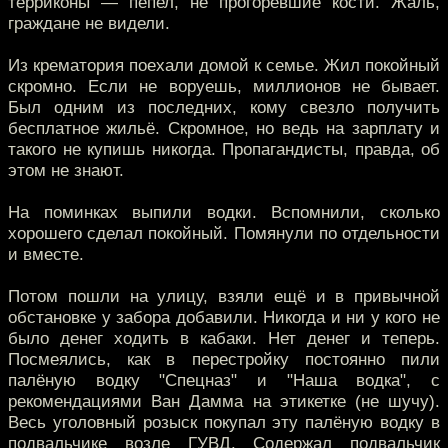
терриконы — пепел, не прогоревшие кости. Жаль,
граждане не видели.
Из крематория поехали домой к семье. Жил покойный
скромно. Если не воруешь, миллионов не бывает.
Был одним из последних, кому свезло получить
бесплатное жильё. Скромное, но ведь на зарплату и
такого не купишь никогда. Пропагандисты, правда, об
этом не знают.
На поминках выпили водки. Вспомнили, сколько
хорошего сделал покойный. Помянули по отдельности
и вместе.
Потом пошли на улицу, взяли ещё и в привычной
обстановке у забора добавили. Никогда и ни у кого не
было денег ходить в кабаки. Нет денег и теперь.
Посмеялись, как в перестройку постоянно пили
палёную водку "Спецназ" и "Наша водка", с
рекомендациями Ван Дамма на этикетке (не шучу).
Весь уголовный розыск покупал эту палёную водку в
подвальчике возле ГУВД. Содержал подвальчик