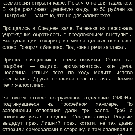
крематория открыли кафе. Пока что не для таджыков.
В кафе разливают дешёвую водку, по 50 рублей за
100 грамм — заметно, что не для аллигархов.
Прощались в Среднем зале. Тётенька из персонала
учреждения обратилась с предложением выступить.
Выступающий товарищ из числа цепных псов взял
слово. Говорил сбивчиво. Под конец речи заплакал.
Пришёл священник с тремя певчими. Отпел, как
подобает — кадило, ароматизаторы, все дела.
Половина цепных псов по ходу молитв истово
крестилась. Другая половина просто стояла. Певчие
пели жалостливо.
За окном стояло вооружённое отделение ОМОНа,
подтянувшееся на трофейном хаммере. По
завершении отпевания дали три залпа. Гроб с
покойным уехал в подпол. Сегодня сожгут. Родным
выдадут прах. Лишний прах, кстати, не так давно
отвозили самосвалами в сторонку, и там сваливали в