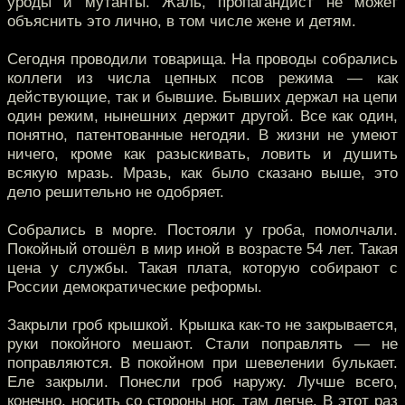
уроды и мутанты. Жаль, пропагандист не может
объяснить это лично, в том числе жене и детям.
Сегодня проводили товарища. На проводы собрались
коллеги из числа цепных псов режима — как
действующие, так и бывшие. Бывших держал на цепи
один режим, нынешних держит другой. Все как один,
понятно, патентованные негодяи. В жизни не умеют
ничего, кроме как разыскивать, ловить и душить
всякую мразь. Мразь, как было сказано выше, это
дело решительно не одобряет.
Собрались в морге. Постояли у гроба, помолчали.
Покойный отошёл в мир иной в возрасте 54 лет. Такая
цена у службы. Такая плата, которую собирают с
России демократические реформы.
Закрыли гроб крышкой. Крышка как-то не закрывается,
руки покойного мешают. Стали поправлять — не
поправляются. В покойном при шевелении булькает.
Еле закрыли. Понесли гроб наружу. Лучше всего,
конечно, носить со стороны ног, там легче. В этот раз