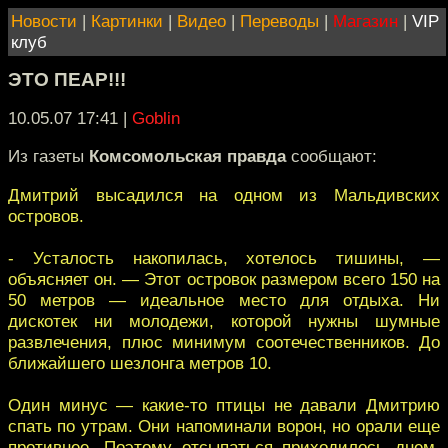
Новости
|
Картинки
|
Видео
|
Переводы
|
Магазин
|
VIP
клуб
ЭТО ПЕАР!!!
10.05.07 17:41
|
Goblin
Из газеты
Комсомольская правда
сообщают:
Дмитрий высадился на одном из Мальдивских
островов.
- Усталость накопилась, хотелось тишины, —
объясняет он. — Этот островок размером всего 150 на
50 метров — идеальное место для отдыха. Ни
дискотек ни молодежи, которой нужны шумные
развлечения, плюс минимум соотечественников. До
ближайшего шезлонга метров 10.
Один минус — какие-то птицы не давали Дмитрию
спать по утрам. Они напоминали ворон, но орали еще
противнее. Поэтому отсыпаться приходилось днем,