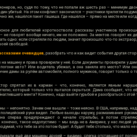
онеров, но, судя по тому, что не попали аж шесть раз – минимум дво
один убитый. На этом конфликт закончился – участники прилегли поду
чно же, нашёлся пакет гашиша. Где нашёлся – прямо на месте или ког
есное для любителей короткоствола: рассказы участников произош
– не говорят вообще ничего, им не положено. За ментов говорят их де
ать одно: если стреляли по людям, значит произошло что-то экстраор
воей свободой.
ассказами очевидцев
, разобрать что и как видит события другая стор
 на машину и права проверили у неё. Если документы проверили у дам
 погони авто? Или водитель убежал, а она заняла его место? Или он
ичие дамы за рулём автомобиля, полного мужиков, говорит только о т
тор спрятал их в карман – что, конечно, является явным наруше
телю, который только что пытался скрыться. Дама сообщает, что е
наглевшего мента? Конечно, надо выйти гурьбой и разобраться с этой
ны – непонятно. Зачем они вышли – тоже неясно. В США, например, на
ы полицейский руки видел. Любые выходы наружу, размахивания рукам
нина сперва предупреждают о начале стрельбы, а потом стреля
, конечно, такое недопустимо – мы ведь не в Америке, у нас людей ув
думай, что тебе за это потом будет. А будет тебе столько, что мало не
одъехали ещё две машины друзей – видимо, слегка отставшие от погон