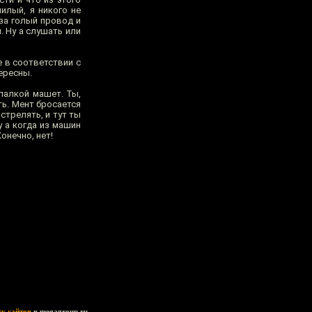
илый, я никого не
за голый провод и
. Ну а слушать или
е в соответствии с
ересны.
палкой машет. Ты,
ть. Мент бросается
стрелять, и тут ты
у а когда из машин
онечно, нет!
ку сайтов
в megagroup.ru