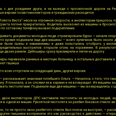
 с дня рождения друга, и на выезде с проселочной дороги на Ре
ше версии госавтоинспекторов и гражданских расходятся.
ойота Виста" несся на огромной скорости, и инспекторам пришлось п
ракта погоня прекратилась. Водитель выскочил из машины и бросился
и по сотовому телефону вызвал подкрепление.
дъявить документы молодые люди отреагировали бурно — начали спори
 это время подъехали еще две машины — всего хулиганов было около д
ни были пьяны и невменяемы и даже попытались отобрать у инспе
предительных выстрелов открыли огонь на поражение. В результат
ще двоих ранили. Дебоширы сразу присмирели и легли на дорогу.
еры перевезли раненых в местную больницу, а остальных доставили в
акет гашиша.
то всех отпустили на следующий день, другая версия.
— рассказывает знакомая погибшего Ольга. — Началось с того, что га
ну. Я показала, а он сложил их в карман и не возвращал. Из машины в
хивать пистолетами. Подъехали еще две машины — мы возвращались с 
, двое инспекторов ДПС наставили пистолеты на молодых людей, е
 в одной из машин. Рукояткой пистолета он разбил боковое стекло ав
рок, то ли просто звон разбитого стекла был похож на выстрел, — рас
 другие гаишники восприняли это как руководство к действию — откры