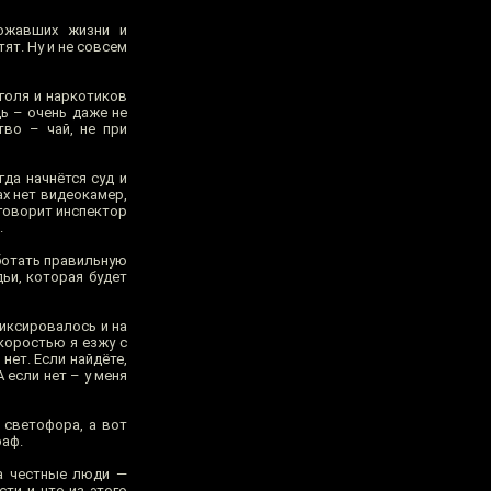
рожавших жизни и
ят. Ну и не совсем
голя и наркотиков
дь – очень даже не
во – чай, не при
гда начнётся суд и
х нет видеокамер,
 говорит инспектор
.
ботать правильную
ьи, которая будет
иксировалось и на
скоростью я езжу с
нет. Если найдёте,
 если нет – у меня
 светофора, а вот
раф.
 а честные люди —
сти и что из этого