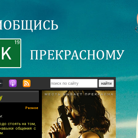
у
Разное
м:
рдо стоять на том,
 навыки общения с
м.