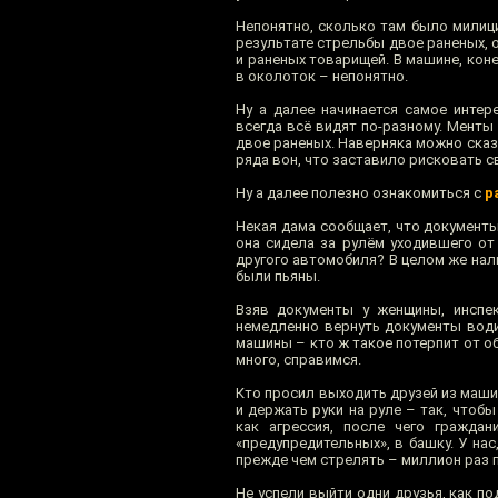
Непонятно, сколько там было милици
результате стрельбы двое раненых, 
и раненых товарищей. В машине, коне
в околоток – непонятно.
Ну а далее начинается самое интер
всегда всё видят по-разному. Менты 
двое раненых. Наверняка можно сказ
ряда вон, что заставило рисковать с
Ну а далее полезно ознакомиться с
р
Некая дама сообщает, что документы
она сидела за рулём уходившего от
другого автомобиля? В целом же нал
были пьяны.
Взяв документы у женщины, инспек
немедленно вернуть документы води
машины – кто ж такое потерпит от об
много, справимся.
Кто просил выходить друзей из маши
и держать руки на руле – так, чтоб
как агрессия, после чего гражда
«предупредительных», в башку. У нас
прежде чем стрелять – миллион раз по
Не успели выйти одни друзья, как п