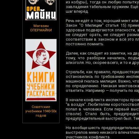
из кобуры), тогда он любую попытк
завладения табельным оружием. Ещё р
шаг вперёд.
Речь не идёт о том, хороший мент ил
Закон "О Милиции" статья 15) прим
Магазин
здоровье подвергаются опасности, 
ОПЕРМАЙКИ
не следует орать, не следует разм
соответствии в законом и всё это 
постоянно помнить.
Далее, как следует из заметки, на д
тому, что разборки начались, под
алкоголя. Но, скорее всего, и то и д
Стрельбе, как правило, предшествую
остановились по требованию инспек
машиной гналась милиция. Важно, что
по определению. Никакая ментовска
ответить. Например — получить по ха
В начале конфликта инспекторы про
"в воздух". Любителям короткоствол
Советские
попал в человека. Если первый выс
учебники 1940-50х
стволе). Стало быть, предупред
годов
предупредительный выстрел был. Тем
Но вообще шесть предупредительных 
выстрелов мимо никакого впечатления
участников конфликта.