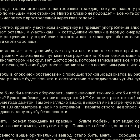
реди толпы агрессивно настроенных граждан, секунду назад уг
по меньшей мере странное. Никто и близко не подойдёт – все жить хот
ь человеку с простреленной через глаз головой.
онятно, провели участникам экспертизу на предмет употребления алко
 а вот остальным участникам – и сотрудникам милиции в первую очере
 расценивает употребление алкоголя как отягчающее обстоятельст
 и сколько хочешь.
е делали – «нет условий», «чего суетиться, и так всё ясно» и пр. А ко
 трезвы – расклады начнут меняться радикально. В ментовских машина
 инспектором и вокруг. Нет диктофонов, которые записывают всё, что
тственно, события будут восстанавливаться по показаниям участников
чтобы в спокойной обстановке и с помощью толковых адвокатов выра
уде решение будет принято в соответствии с юридическим чутьём суд
же было бы неплохо оборудовать записывающей техникой, чтобы всё ф
зии? Будьте любезны, воткните сюда свой КПК и посмотрите, с какой 
ие года два-три. Там же наглядно видно, выезжал я на встречную или 
ся 180 километров в час и по встречной – карайте строго, не вопрос. А
еданы в вашу службу безопасности.
ить. Проехал гражданин на красный – будьте любезны, вот видео со
ем того же времени, что у светофора. Пожалте в сбербанк, оплатите шт
исанного выше оригинальный вывод: стало быть, менты — хорошие,
чь не про хороших и не про плохих. Речь о том, как не следует себя ве