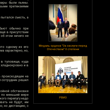
жиры были пьяны.
выми претензиями
пытался съесть, а
 бьют обычно при
 ещё в присутствии
об этом ничего не
Медаль ордена "За заслуги перед
что одному из его
Отечеством" II степени
ма характерно, но,
 в туловище, куда
 хладнокровно и в
ь происходящее на
 и сотрудник решил
койной обстановке
– по меньшей мере
РВИО
кого перепугу надо
вать не будут, им
о, но дистанцию, с