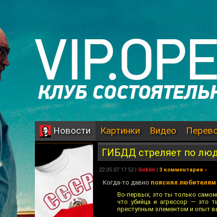
Картинки
Видео
Перев
Новости
ГИБДД стреляет по люд
22.05.07 17:52 |
Goblin
|
3 комментария
»
Когда-то давно
пояснял любителям
Во-первых, это ты только самом
что убийца и агрессор — это т
преступным элементом и опыт вы