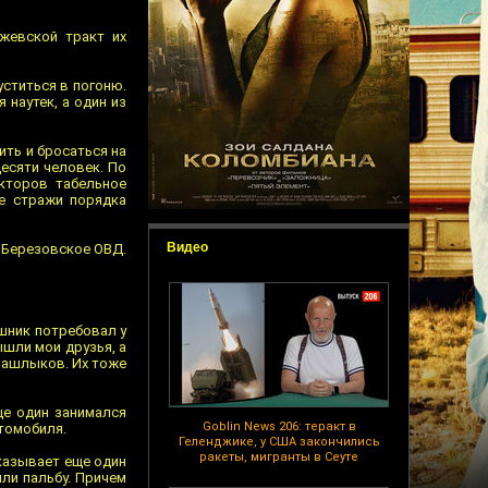
жевской тракт их
уститься в погоню.
 наутек, а один из
ть и бросаться на
есяти человек. По
кторов табельное
е стражи порядка
Видео
 Березовское ОВД.
ишник потребовал у
ышли мои друзья, а
шашлыков. Их тоже
ще один занимался
Goblin News 206: теракт в
томобиля.
Геленджике, у США закончились
ракеты, мигранты в Сеуте
сказывает еще один
ли пальбу. Причем