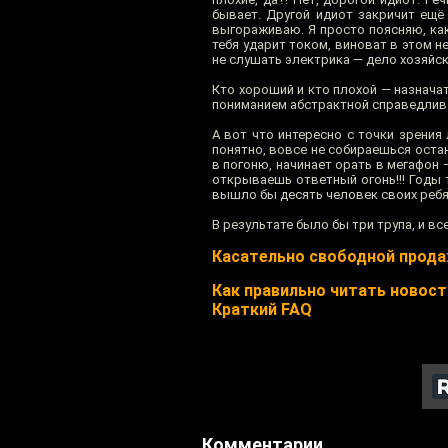
бывает. Другой идиот закричит ещё
выгораживаю. Я просто поясняю, как
тебя ударит током, виноват в этом н
не слушать электрика — дело хозяйско
Кто хороший и кто плохой — назначат
пониманием абстрактной справедливо
А вот что интересно с точки зрения
понятно, вовсе не собираешься оста
в погоню, начинает орать в мегафон –
открываешь ответный огонь!!! Годы 
вышло бы десять человек своих ребят
В результате было бы три трупа, и вс
Касательно свободной прод
Как правильно читать новости
Краткий FAQ
Комментарии