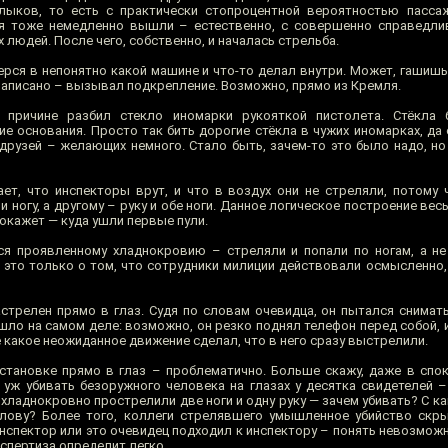
лыков, то есть с практически стопроцентной вероятностью пасса
я тоже немедленно вышли – естественно, с совершенно справедли
 людей. После чего, собственно, и началась стрельба.
рся в непонятно какой машине и что-то делал внутри. Может, гашишь 
 Написано – вызывал подкрепление. Возможно, прямо из Кремля.
 причине разбил стекло иномарки рукояткой пистолета. Стёкла
ие основания. Просто так бить дорогие стёкла в чужих иномарках, да
друзей – желающих немного. Стало быть, зачем-то это было надо, но 
ет, что инспекторы врут, и что в воздух они не стреляли, потому 
 ногу, а другому – руку и обе ноги. Данное логическое построение весь
окажет — куда ушли первые пули.
ся проявленному хладнокровию – стреляли и попали по ногам, а не
 это только о том, что сотрудники милиции действовали осмысленно,
астрелен прямо в глаз. Судя по словам очевидца, он пытался снимат
ошло на самом деле: возможно, он резко поднял телефон перед собой,
щё какое неожиданное движение сделал, что в него сразу выстрелили.
тановке прямо в глаз – проблематично. Больше скажу, даже в спо
А уж убивать безоружного человека на глазах у десятка свидетелей 
 хладнокровно прострелили две ноги и одну руку — зачем убивать? С ка
лову? Более того, коллеги стрелявшего умышленное убийство скры
инспектор или это очевидец подходил к инспектору – понять невозможн
спертиза определит легко.