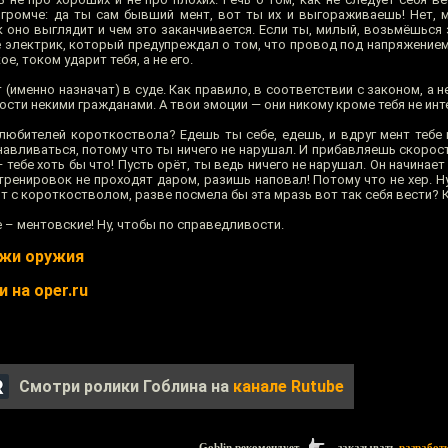
 громче: да ты сам бывший мент, вот ты их и выгораживаешь! Нет, м
 оно выглядит и чем это заканчивается. Если ты, милый, возьмёшься 
е электрик, который предупреждал о том, что провод под напряжением
е, током ударит тебя, а не его.
 (именно назначат) в суде. Как правило, в соответствии с законом, а н
сти некими гражданами. А твои эмоции — они никому кроме тебя не инт
 любителей короткоствола? Едешь ты себе, едешь, и вдруг мент тебе 
навливаться, потому что ты ничего не нарушал. И прибавляешь скорос
 тебе хоть бы что! Пусть орёт, ты ведь ничего не нарушал. Он начинает 
тренировок не проходят даром, разишь наповал! Потому что не хер. Н
 с короткостволом, разве посмела бы эта мразь вот так себя вести? К
е – ментовские! Ну, чтобы по справедливости.
ажи оружия
 на oper.ru
Смотри ролики Гоблина на
канале Rutube
Goblin рекомендует
заказывать
разработ