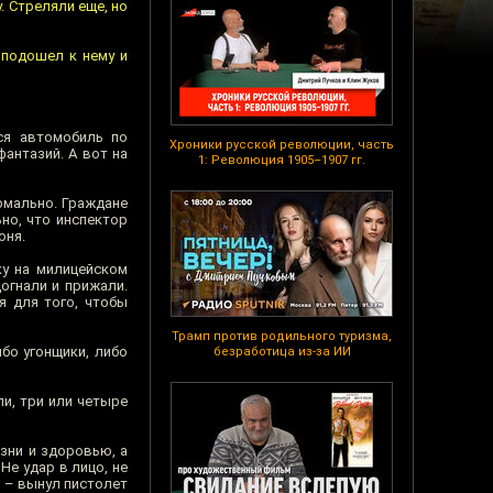
у. Стреляли еще, но
 подошел к нему и
ся автомобиль по
Хроники русской революции, часть
антазий. А вот на
1: Революция 1905–1907 гг.
рмально. Граждане
но, что инспектор
оня.
ку на милицейском
огнали и прижали.
я для того, чтобы
Трамп против родильного туризма,
бо угонщики, либо
безработица из-за ИИ
ли, три или четыре
зни и здоровью, а
Не удар в лицо, не
й – вынул пистолет