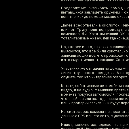
Предложение оказывать помощь с
пытавшихся завладеть оружием – оно 
понятно, какую помощь можно оказат
Далее всех отвезли в околоток. Неп
или нет. Трупу, понятно, проведут,
помешало бы. Хотя нынешний УК не
тоталитаризме живём, пей где хочешь
Но, скорее всего, никаких анализов н
выяснится, что все были кристально
записывающих всё, что происходит с
и что ему отвечают граждане. Соотве
Участники же отпущены по домам — 
линию группового поведения. А на с
слушать тех, кто интереснее говорит.
Кстати, собственные автомобили то
видео, и на аудио. У милиции претен
момента покупки автомобиля, последн
что я сейчас или полгода назад носил
ваши проверки записаны и будут пер
На светофорах камеры неплохо став
данные с GPS вашего авто, с указани
Идиот, конечно же, сделает из нап
плохие, да?! Нет, дорогой идиот. Ре