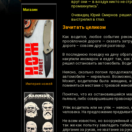
врут они — в воздух никто не стр
промахнулись".
Магазин
Очевидец Юрий Смирнов решил 
выстрелил в глаз.
Зачитать целиком
Как водится, любое событие реком
просёлочной дороге — сказать затру
дороге – совсем другой разговор.
В последнюю поездку на дачу обрати
накупили иномарок и ездят так, как
решил остановить автомобиль. Водите
Неясно, сколько погоня продолжала
автомобиле — нереально. Возможно,
Может, водителем была женщина, и 
Империя ножей
поменяться местами с трезвой женой
Понятно, что из остановившейся ма
пьяные, либо совершившие правонар
Утёк водитель или не утёк – неясно
человека. На предложение предъявит
Не всем известно, но вооружённый с
так же как попытку завладеть табель
дёргание за рукав, не хватание за ру