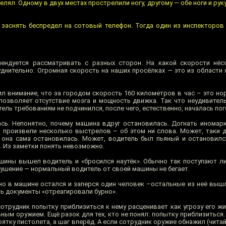
елял. Одному в двух местах прострелили ногу, другому — обе ноги и рук
заснять беспредел на сотовый телефон. Тогда один из инспекторов
ендуется рассматривать с разных сторон. На какой скорости нёс
днительно. Огромная скорость на наших просёлках — это из области ф
л внимание, что за городом скорость 160 километров в час – это но
 позволяет отсутствие мозга и мощность движка. Так что неудивитель
ль требованиям не подчинился, после чего, естественно, началась пог
сь. Непонятно, почему машина вдруг остановилась. Догнать иномар
 произвели несколько выстрелов – об этом ни слова. Может, таки д
она сама остановилась. Может, водитель был пьяный и остановилс
. Из заметки понять невозможно.
шины вышел водитель и «бросился наутёк». Обычно так поступают ли
ушение — нормальный водитель от своей машины не бегает.
, но в машине остался и заперся один человек –остальные из неё выш
ь документы «отреагировали бурно».
отрудник попытку приблизиться к нему расценивает как угрозу его жи
ным оружием. Ещё разок для тех, кто не понял: попытку приблизиться. 
коятку пистолета, а шаг вперёд. А если сотрудник оружие обнажил (чита