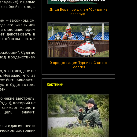
ападение) с целью
с саблей наголо, а
Дядя Вова про фильм "Свидание
вслепую"
ым — законном, см.
гда его жизнь или
ии с милиционером
дет действовать в
т об этом знать и
разборки". Судя по
 под воздействием
О предстоящем Турнире Святого
Георгия
о, что граждане не
. Неважно, что за
огут быть виноваты
усть будет готова
Картинки
дей.
то некие выстрелы
один), который не
я снимает масло в
а цель — значит,
 ни один из шести
хическом состоянии