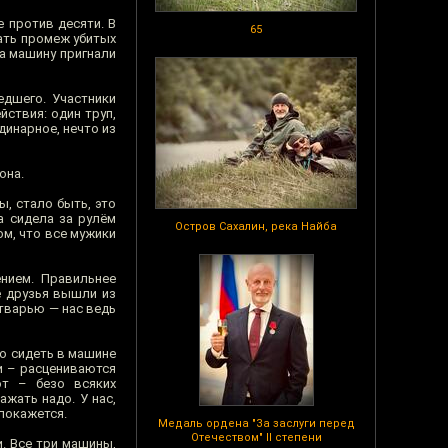
е против десяти. В
65
мать промеж убитых
да машину пригнали
едшего. Участники
йствия: один труп,
динарное, нечто из
она.
ы, стало быть, это
а сидела за рулём
Остров Сахалин, река Найба
ом, что все мужики
нием. Правильнее
ё друзья вышли из
 тварью — нас ведь
до сидеть в машине
и – расцениваются
ют – безо всяких
ажать надо. У нас,
 покажется.
Медаль ордена "За заслуги перед
Отечеством" II степени
и. Все три машины,