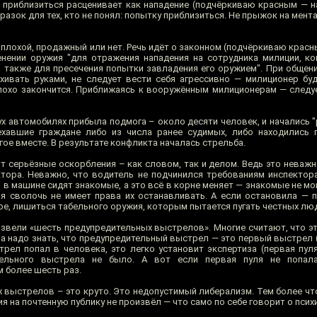
у приблизиться расценивает как нападение (подчёркиваю красным — н
азок для тех, кто не понял: попытку приблизиться. Не прыжок на мента 
и плохой, продажный или нет. Речь идёт о законном (подчёркиваю красн
енении оружия "для отражения нападения на сотрудника милиции, ко
а также для пресечения попытки завладения его оружием". При общен
ахивать руками, не следует вести себя агрессивно — милиционер бу
плохо закончится. Приближаясь к вооружённым милиционерам — следуе
вух автомобилях прибыла подмога – около десяти человек, и начались "
ъехавшие граждане либо из числа ранее судимых, либо находились
ругое вместе. В результате конфликта началась стрельба.
т серьёзные оскорбления – как словом, так и делом. Ведь это неважн
тора. Неважно, что водитель не подчинился требованиям инспектора
 в машине сидят знакомые, а это всё в корне меняет — знакомые не м
я сволочь не имеет права их останавливать. А если остановила — п
ре, лишиться табельного оружия, которым пытается пугать честных лю
извели «шесть предупредительных выстрелов». Многие считают, что э
а надо знать, что предупредительный выстрел — это первый выстрел (
трел попал в человека, это легко установит экспертиза (первая пул
ительного выстрела не было. А вот если первая пуля не попал
 более шесть раз.
выстрелов – это круто. Это недопустимый либерализм. Тем более что
 на почтенную публику не произвёл — что само по себе говорит о пси