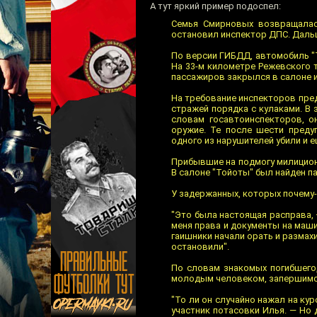
А тут яркий пример подоспел:
Семья Смирновых возвращалась
остановил инспектор ДПС. Даль
По версии ГИБДД, автомобиль "Т
На 33-м километре Режевского т
пассажиров закрылся в салоне 
На требование инспекторов пре
стражей порядка с кулаками. В
словам госавтоинспекторов, о
оружие. Те после шести преду
одного из нарушителей убили и е
Прибывшие на подмогу милицион
В салоне "Тойоты" был найден п
У задержанных, которых почему-
"Это была настоящая расправа, 
меня права и документы на маши
гаишники начали орать и разма
остановили".
По словам знакомых погибшего
молодым человеком, запершимся
"То ли он случайно нажал на ку
участник потасовки Илья. — Но