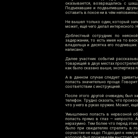
оказывается, возвращались с шаш
Подъехавшие и подвыпившие друзь
оставить в покое ни в чём неповинных
Не вышел только один, который запе
может, ещё чего делал интересного.
Доблестный сотрудник по неясной
задержании, то есть имея на то веск
владельца и десятка его подпивших 
написано.
Далее участник событий рассказыва
товарищей в двух местах прострелили
как было сказано выше, экспертиза п
А в данном случае следует удивить
попасть значительно проще. Говорит
соответствии с инструкцией.
После этого другой очевидец был з
телефон. Трудно сказать, что произ
что у него в руках оружие. Может, е
Умышленно попасть в нервозной обс
попасть прямо в глаз — непросто. 
неразумно. Тем более что перед этим
было при свидетелях стрелять в го
соучастие не надо. Подходил к нему 
которой был произведён выстрел, эк