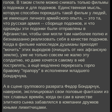
голов. В таком стиле можно снимать только фильмы
о подонках и для подонков. Единственная мысль,
которую способен порождать такой фильм у людей,
не имеющих личного армейского опыта, -- это та,
что русская армия -- сборище подонков, и что
однажды эти подонки были отправлены в
Афганистан, чтобы они могли там наиболее полно и
безнаказанно реализовать себя в качестве подонков.
Когда в фильме напоследок душманы приходят
"мочить" этих выродков (очищать от них афганскую
землю), уже не только совсем не жалко эту
солдатню, но даже хочется самому в неё
пострелять, а ещё медленно перерезать горло
бравому "прапору" в исполнении младшего
Бондарчука.
А в сцене группового разврата Федор Бондарчук,
наверное, эксплицировал свои половые фантазии из
тех славных времён, когда он сам в качестве
элитного сынка забавлялся в компании дружков
юными лимитчицами.