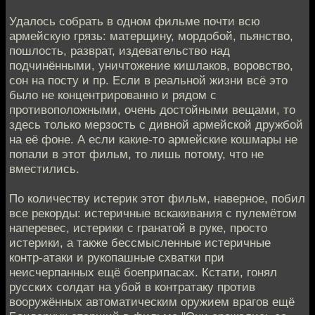
Удалось собрать в одном фильме почти всю
армейскую грязь: матерщину, мордобой, пьянство,
пошлость, разврат, издевательство над
подчинёнными, уничтожение кишлаков, воровство,
сон на посту и пр. Если в реальной жизни всё это
было не концентрированно и рядом с
противоположными, очень достойными вещами, то
здесь только мерзость с дивной армейской дружбой
на её фоне. А если какие-то армейские кошмары не
попали в этот фильм, то лишь потому, что не
вместились.
По количеству истерик этот фильм, наверное, побил
все рекорды: истеричные вскакивания с пулемётом
наперевес, истерики с гранатой в руке, просто
истерики, а также бессмысленные истеричные
контр-атаки и рукопашные схватки при
неисчерпанных ещё боеприпасах. Кстати, гонял
русских солдат на убой в контратаку против
вооружённых автоматическим оружием врагов ещё