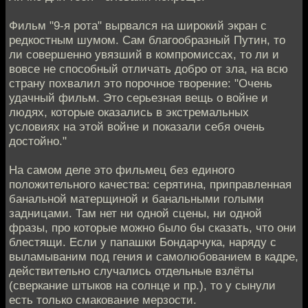
Фильм "9-я рота" вырвался на широкий экран с
редкостным шумом. Сам благообразный Путин, то
ли совершенно увязший в компромиссах, то ли и
вовсе не способный отличать добро от зла, на всю
страну похвалил это порочное творение: "Очень
удачный фильм. Это серьезная вещь о войне и
людях, которые оказались в экстремальных
условиях на этой войне и показали себя очень
достойно."
На самом деле это фильмец без единого
положительного качества: серятина, приправленная
банальной матерщиной и банальными голыми
задницами. Там нет ни одной сцены, ни одной
фразы, про которые можно было бы сказать, что они
блестящи. Если у папашки Бондарчука, наряду с
выламываним под гения и самолюбованием в кадре,
действительно случались отдельные взлёты
(сверкание штыков на солнце и пр.), то у сынули
есть только смакование мерзости.