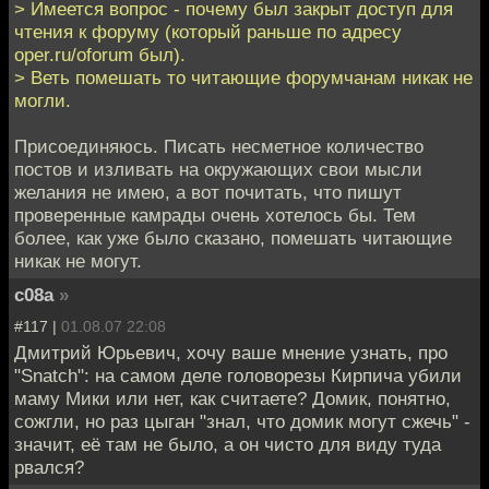
> Имеется вопрос - почему был закрыт доступ для
чтения к форуму (который раньше по адресу
oper.ru/oforum был).
> Веть помешать то читающие форумчанам никак не
могли.
Присоединяюсь. Писать несметное количество
постов и изливать на окружающих свои мысли
желания не имею, а вот почитать, что пишут
проверенные камрады очень хотелось бы. Тем
более, как уже было сказано, помешать читающие
никак не могут.
c08a
»
#117 |
01.08.07 22:08
Дмитрий Юрьевич, хочу ваше мнение узнать, про
"Snatch": на самом деле головорезы Кирпича убили
маму Мики или нет, как считаете? Домик, понятно,
сожгли, но раз цыган "знал, что домик могут сжечь" -
значит, её там не было, а он чисто для виду туда
рвался?