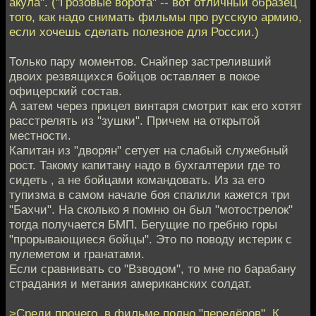
акула". ("Грозовые ворота" -- вот отличный образец
того, как надо снимать фильмы про русскую армию,
если хочешь сделать полезное для России.)
Только пару моментов. Снайпер застреливший
двоих резвящихся бойцов оставляет в покое
офицерский состав.
А затем через прицел винтаря смотрит как его хотят
расстрелять из "зушки". Причем на открытой
местности.
Капитан из "дворян" сетует на слабый служебный
рост. Такому капитану надо в бухгалтерии где то
сидеть , а не бойцами командовать. Из за его
тупизма в самом начале боя спалили кажется три
"Бахчи". На сколько я помню он был "мотострелок"
тогда получается БМП. Бегущие по гребню горы
"прорывающиеся бойцы". Это по поводу истерик с
пулеметом и гранатами.
Если сравнивать со "Взводом", то мне по барабану
страдания и метания американских солдат.
>Среди прочего, в фильме полно "передёров". К