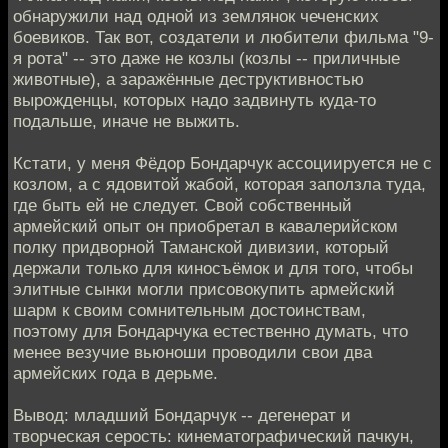
обнаружили над одной из землянок чеченских
боевиков. Так вот, создатели и любители фильма "9-
я рота" -- это даже не козлы (козлы -- приличные
животные), а заражённые деструктивностью
вырожденцы, которых надо задвинуть куда-то
подальше, иначе не выжить.
Кстати, у меня Фёдор Бондарчук ассоциируется не с
козлом, а с ядовитой жабой, которая заползла туда,
где быть ей не следует. Свой собственный
армейский опыт он приобретал в кавалерийском
полку придворной Таманской дивизии, который
держали только для киносъёмок и для того, чтобы
элитные сынки могли присовокупить армейский
шарм к своим сомнительным достоинствам,
поэтому для Бондарчука естественно думать, что
менее везучие вьюноши проводили свои два
армейских года в дерьме.
Вывод: младший Бондарчук -- дегенерат и
творческая серость: кинематографический пачкун,