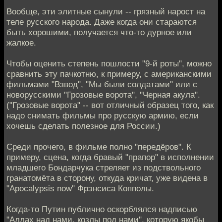
Вообще, эти элитные сынули -- грязный нарост на
теле русского народа. Даже когда они стараются
быть хорошими, получается что-то дурное или
жалкое.
Чтобы оценить степень пошлости "9-й роты", можно
сравнить эту пачкотню, к примеру, с американскими
фильмами "Взвод", "Мы были солдатами" или с
новорусскими "Грозовые ворота", "Черная акула".
("Грозовые ворота" -- вот отличный образец того, как
надо снимать фильмы про русскую армию, если
хочешь сделать полезное для России.)
Среди прочего, в фильме полно "передёров". К
примеру, сцена, когда бравый "прапор" в исполнении
младшего Бондарчука стреляет из подствольного
гранатомёта в сторону, откуда кричат, уже видена в
"Apocalypsis now" Фрэнсиса Копполы.
Когда-то Путин публично оскорблялся надписью
"Аллах над нами, козлы под нами", которую якобы