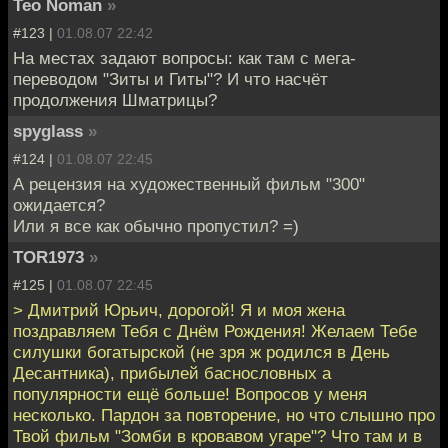
Teo Noman
»
#123 |
01.08.07 22:42
На местах задают вопросы: как там с мега-
переводом "Зиты и Гиты"? И что насчёт
продолжения Шматрицы?
spyglass
»
#124 |
01.08.07 22:45
А рецензия на художественный фильм "300"
ожидается?
Или я все как обычно пропустил? =)
TOR1973
»
#125 |
01.08.07 22:45
> Дмитрий Юрьич, дорогой! Я и моя жена
поздравляем Тебя с Днём Рождения! Желаем Тебе
силушки богатырской (не зря ж родился в День
Десантника), прибылей баснословных а
популярности ещё больше! Вопросов у меня
несколько. Пардон за повторение, но что слышно про
Твой фильм "Зомби в кровавом угаре"? Что там и в