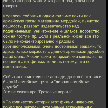
Но Путин прав. Фильм как раз о том, о чем он и
говорит.
>Удалось собрать в одном фильме почти всю
армейскую грязь: матерщину, мордобой, пьянство,
пошлость, разврат, издевательство над
подчинёнными, уничтожение кишлаков, воровство,
сон на посту и пр. Если в реальной жизни всё это
было не концентрированно и рядом с
противоположными, очень достойными вещами, то
здесь только мерзость с дивной армейской дружбой
на её фоне. А если какие-то армейские кошмары не
попали в этот фильм, то лишь потому, что не
вместились.
События происходят не детсаде, да и всё это так и
было.И армейская грязь и "дивная армейская
дружба".
Это не сказка про "Грозовые ворота"
>По количеству истерик этот фильм, наверное,
побил все рекорды: истеричные вскакивания с