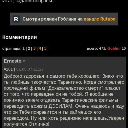
Итак, задаём вопросы.
Смотри ролики Гоблина на
канале Rutube
Комментарии
cтраницы:
1
| 2 |
3
|
4
|
5
всего: 473,
Goblin
: 10
Ernesto
»
#101 |
01.08.07 21:27
Доброго здоровья и самого тебе хорошего. Знаю что
ты любишь творчество Тарантино. Когда смотрел его
последний фильм "Доказательство смерти" плакал
от того. что переведён он не тобой. Я вообще не
понимаю зачем отдавать Тарантиновские фильмы
переводить всяким ДЭБИЛАМ. Очень надеюсь и жду
что он Тебе понравится и ты займешся его
переводом. Ну или хоть рецензию напишешь.Уверен
получится Отлично!