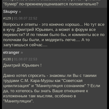
"бумер" по-прежнемуоценивается положительно?
Skupoy
»
#129 |
01.08.07 22:52
Вопросы и ответы - это конечно хорошо... Но тут все
в кучу. Дмитрий Юрьевич, а может в форум все
перевести? И по темам было бы, и комменты все по
полочкам бы были, и модерить легче.... А то
запутаешься сейчас....
etranger
»
#130 |
01.08.07 22:53
Дмитрий Юрьевич !
Давно хотел спросить - знакомы ли Вы с такими
трудами С.М. Кара-Мурзы как "Советская
цивилизация" и "Манипуляция сознанием" ? Если
да, то хотелось бы знать Ваше отношение к
изложенным там мыслям, особенно в
"Манипуляции".