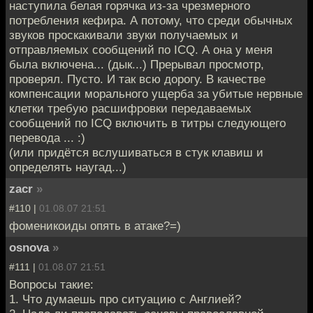
наступила белая горячка из-за чрезмерного
потребления кефира. А потому, что среди обычных
звуков проскакивали звуки получаемых и
отправляемых сообщений по ICQ. А она у меня
была включена... (дык...) Прерывал просмотр,
проверял. Пусто. И так всю дорогу. В качестве
компенсации морального ущерба за убитые нервные
клетки требую расшифровки передаваемых
сообщений по ICQ включить в титры следующего
перевода ... :)
(или придётся вслушиваться в стук клавиш и
определять наугад...)
zacr
»
#110 |
01.08.07 21:51
фоменикоиды опять в атаке?=)
osnova
»
#111 |
01.08.07 21:51
Вопросы такие:
1. Что думаешь про ситуацию с Англией?