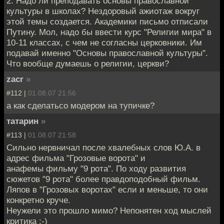
2. Надо ли преподавать основы православной
культуры в школах? Нездоровый ажиотаж вокруг
этой темы создается. Академики письмо отписали
Путину. Мол, надо бы ввести курс "Религии мира" в
10-11 классах, с чем не согласны церковники. Им
подавай именно "Основы православной культуры".
Что вообще думаешь о религии, церкви?
zacr
»
#112 |
01.08.07 21:56
а как сделатьсо модером на тупичке?
татарин
»
#113 |
01.08.07 21:58
Сильно нервничал после хвалебных слов Ю.А. в
адрес фильма "Грозовые ворота" и
анафемы фильму "9 рота". По ходу развития
сюжетов "9 рота" более правдоподобный фильм.
Ляпов в "Грозовых воротах" если и меньше, то они
конкретно круче.
Неужели это прошло мимо? Непонятен ход мыслей
критика :-)