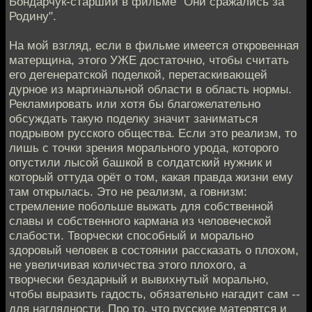
Бондарчук-старший в фильме "Они сражались за
Родину".
На мой взгляд, если в фильме имеется откровенная
матерщина, этого УЖЕ достаточно, чтобы считать
его дегенератской поделкой, перетаскивающей
дурное из маргинальной области в область нормы.
Рекламировать или хотя бы благожелательно
обсуждать такую поделку значит заниматься
подрывом русского общества. Если это реализм, то
лишь с точки зрения морального урода, которого
опустили лысой башкой в солдатский нужник и
который оттуда орёт о том, какая правда жизни ему
там открылась. Это не реализм, а говнизм:
стремление побольше выжать для собственной
славы и собственного кармана из человеческой
слабости. Творчески способный и морально
здоровый человек в состоянии рассказать о плохом,
не увеличивая количества этого плохого, а
творчески бездарный и вывихнутый морально,
чтобы выразить гадость, обязательно нагадит сам --
для наглядности. Про то, что русские матерятся и