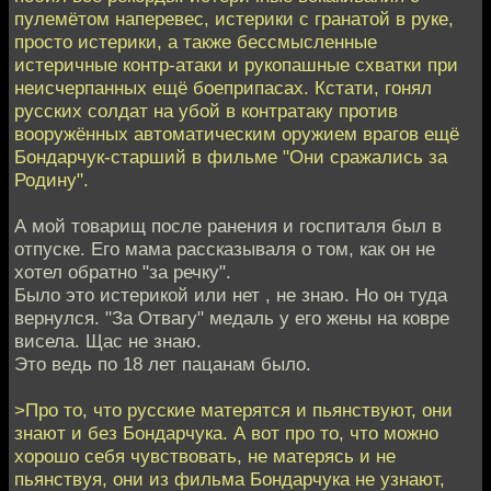
пулемётом наперевес, истерики с гранатой в руке,
просто истерики, а также бессмысленные
истеричные контр-атаки и рукопашные схватки при
неисчерпанных ещё боеприпасах. Кстати, гонял
русских солдат на убой в контратаку против
вооружённых автоматическим оружием врагов ещё
Бондарчук-старший в фильме "Они сражались за
Родину".
А мой товарищ после ранения и госпиталя был в
отпуске. Его мама рассказываля о том, как он не
хотел обратно "за речку".
Было это истерикой или нет , не знаю. Но он туда
вернулся. "За Отвагу" медаль у его жены на ковре
висела. Щас не знаю.
Это ведь по 18 лет пацанам было.
>Про то, что русские матерятся и пьянствуют, они
знают и без Бондарчука. А вот про то, что можно
хорошо себя чувствовать, не матерясь и не
пьянствуя, они из фильма Бондарчука не узнают,