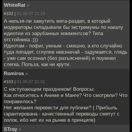
WhiteRat
»
#102 |
01.08.07 21:29
А нельзя-ли замутить мега-раздел, в который
модераторы складывали бы экстремумы по накалу
идиотии из зарубанных комментсов? Типа
отстойника :)))
Идиотам - пофиг, умным - смешно, а кто случайно
туда попадет, сглупив невзначай - задумается, глядь
- уже сам осознал (без разъяснений) и поумнел
слегка. Польза, как ни крути.
Romiros
»
#103 |
01.08.07 21:31
С наступающим праздником! Вопросы:
Как относитесь к Аниме и Манге? Что смотрели? Что
понравилось?
Нет желания перевести для публики? ( Прибыль
гарантирована - качественный переводы сметут с
полок, ибо нет их на рынке в принципе)
STray
»