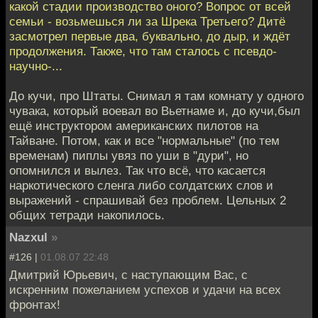
какой стадии производство оного? Вопрос от всей
семьи - возьмешься ли за Шрека Третьего? Дитё
засмотрел первые два, буквально, до дыр, и ждёт
продолжения. Также, что там сталось с псевдо-
научно-...
До кучи, про Штаты. Снимал я там комнату у одного
чувака, который воевал во Вьетнаме и, до кучи,был
ещё инструктором американских пилотов на
Тайване. Потом, как и все "нормальные" (по тем
временам) пиплы увяз по уши в "дури", но
опомнился и вылез. Так что всё, что касается
наркотического сленга либо солдатских слов и
выражений - спрашивай без проблем. Цельных 2
общих тетради накопилось.
Nazxul
»
#126 |
01.08.07 22:48
Дмитрий Юрьевич, с наступающим Вас, с
искренним пожеланием успехов и удачи на всех
фронтах!