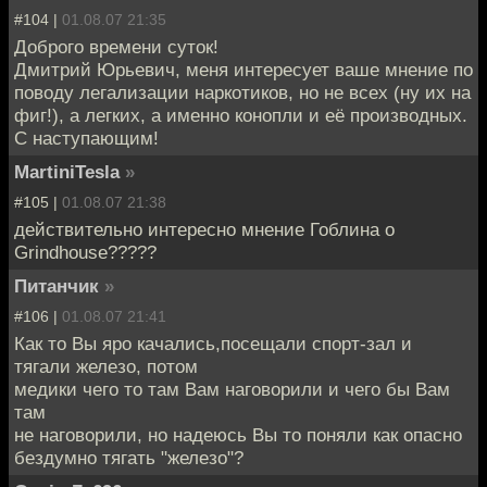
#104 |
01.08.07 21:35
Доброго времени суток!
Дмитрий Юрьевич, меня интересует ваше мнение по
поводу легализации наркотиков, но не всех (ну их на
фиг!), а легких, а именно конопли и её производных.
С наступающим!
MartiniTesla
»
#105 |
01.08.07 21:38
действительно интересно мнение Гоблина о
Grindhouse?????
Питанчик
»
#106 |
01.08.07 21:41
Как то Вы яро качались,посещали спорт-зал и
тягали железо, потом
медики чего то там Вам наговорили и чего бы Вам
там
не наговорили, но надеюсь Вы то поняли как опасно
бездумно тягать "железо"?