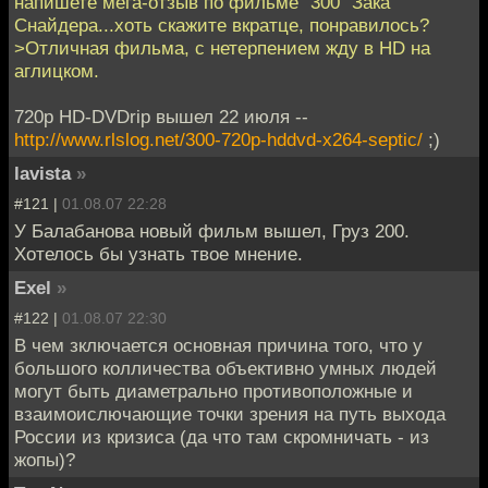
напишете мега-отзыв по фильме "300" Зака
Снайдера...хоть скажите вкратце, понравилось?
>Отличная фильма, с нетерпением жду в HD на
аглицком.
720p HD-DVDrip вышел 22 июля --
http://www.rlslog.net/300-720p-hddvd-x264-septic/
;)
lavista
»
#121 |
01.08.07 22:28
У Балабанова новый фильм вышел, Груз 200.
Хотелось бы узнать твое мнение.
Exel
»
#122 |
01.08.07 22:30
В чем зключается основная причина того, что у
большого колличества объективно умных людей
могут быть диаметрально противоположные и
взаимоислючающие точки зрения на путь выхода
России из кризиса (да что там скромничать - из
жопы)?