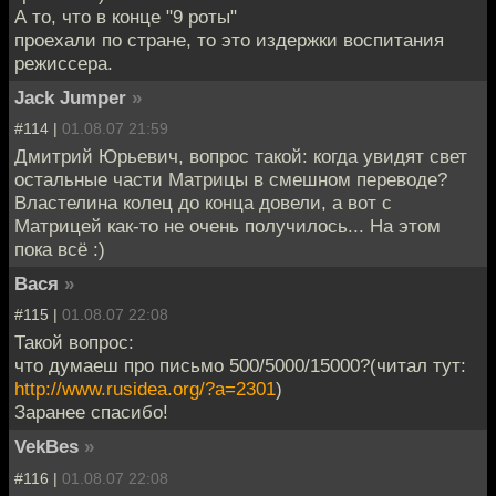
А то, что в конце "9 роты"
проехали по стране, то это издержки воспитания
режиссера.
Jack Jumper
»
#114 |
01.08.07 21:59
Дмитрий Юрьевич, вопрос такой: когда увидят свет
остальные части Матрицы в смешном переводе?
Властелина колец до конца довели, а вот с
Матрицей как-то не очень получилось... На этом
пока всё :)
Вася
»
#115 |
01.08.07 22:08
Такой вопрос:
что думаеш про письмо 500/5000/15000?(читал тут:
http://www.rusidea.org/?a=2301
)
Заранее спасибо!
VekBes
»
#116 |
01.08.07 22:08