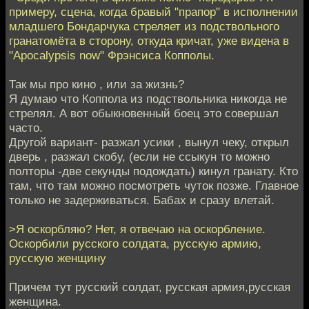
примеру, сцена, когда бравый "прапор" в исполнении
младшего Бондарчука стреляет из подствольного
гранатомёта в сторону, откуда кричат, уже видена в
"Apocalypsis now" Фрэнсиса Копполы.
Так мы про кино , или за жизнь?
Я думаю что Коппола из подствольника никогда не
стрелял. А вот обыкновенный боец это совершал
часто.
Другой вариант- разжал усики , вынул чеку, открыл
дверь , разжал скобу, (если не ссыкун то можно
полторы -две секунды подождать) кинул гранату. Кто
там, что там можно посмотреть чуток позже. Главное
только не задерживаться. Бабах и сразу влетай.
>Я оскорбляю? Нет, я отвечаю на оскорбление.
Оскорбили русского солдата, русскую армию,
русскую женщину
Причем тут русский солдат, русская армия,русская
женщина.