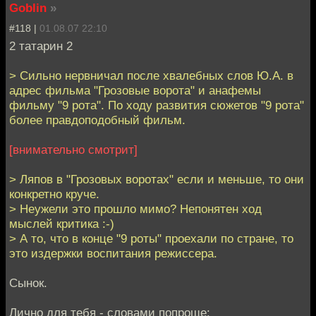
Goblin
»
#118 |
01.08.07 22:10
2 татарин 2
> Сильно нервничал после хвалебных слов Ю.А. в
адрес фильма "Грозовые ворота" и анафемы
фильму "9 рота". По ходу развития сюжетов "9 рота"
более правдоподобный фильм.
[внимательно смотрит]
> Ляпов в "Грозовых воротах" если и меньше, то они
конкретно круче.
> Неужели это прошло мимо? Непонятен ход
мыслей критика :-)
> А то, что в конце "9 роты" проехали по стране, то
это издержки воспитания режиссера.
Сынок.
Лично для тебя - словами попроще: