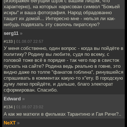
(изображен бегущий Шрэк с вашим лицом, что
характерно), на которых нарисован символ "Божьей
искры" и ваша фотография. Народ обрадованно
тащит их домой... Интересно мне - нельзя ли как-
нибудь подвязать эту сволочь пиратскую?
serg11
»
#133 |
01.08.07 22:57
У меня собственно, один вопрос - когда вы пойдёте в
политику? Родину вы любите, судя по всему, с
головой тоже всё в порядке - так чего пар в свисток
пускать на сайте? Родина ведь реально в говне, это
видно даже по толпе "фанатов гоблина", ринувшейся
спрашивать в комментах какую-то х"ету. В городскую
думу легко пройдёте, и дальше, благо электорат
сформирован. Спасибо.
Edward
»
#134 |
01.08.07 23:02
А как же матюги в фильмах Тарантино и Гая Ричи?..
NeXT
»