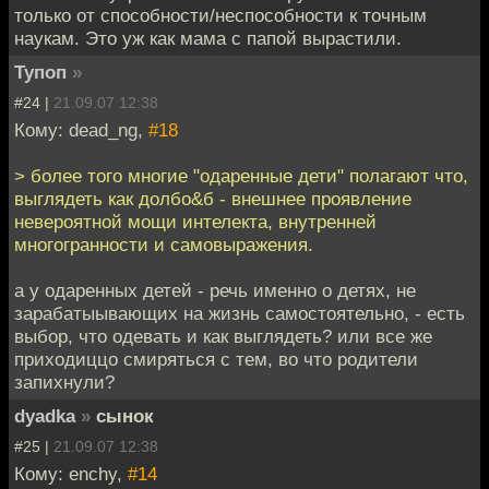
только от способности/неспособности к точным
наукам. Это уж как мама с папой вырастили.
Тупоп
»
#24 |
21.09.07 12:38
Кому: dead_ng,
#18
> более того многие "одаренные дети" полагают что,
выглядеть как долбо&б - внешнее проявление
невероятной мощи интелекта, внутренней
многогранности и самовыражения.
а у одаренных детей - речь именно о детях, не
зарабатыывающих на жизнь самостоятельно, - есть
выбор, что одевать и как выглядеть? или все же
приходиццо смиряться с тем, во что родители
запихнули?
dyadka
»
сынок
#25 |
21.09.07 12:38
Кому: enchy,
#14