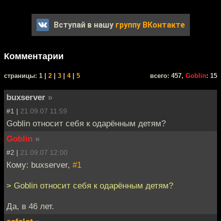
Вступай в нашу
группу ВКонтакте
Комментарии
cтраницы: 1 |
2
|
3
|
4
|
5
всего: 457,
Goblin
: 15
buxserver
»
#1 |
21.09.07 11:59
Goblin относит себя к одарённым детям?
Goblin
»
#2 |
21.09.07 12:00
Кому: buxserver,
#1
> Goblin относит себя к одарённым детям?
Да, в 46 лет.