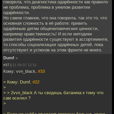
говорила, что диагностика одарённости как правило
не проблема, проблема в умелом развитии
одарённости.
Но самое главное, что она говорила, так это то, что
основная сложность в её работе: привить
одарённым детям общечеловеческие ценности,
например нравственность! И если методики
развития одарённости существуют в ассортименте,
то способы социализации одарённых детей, пока
отсутствуют и успехов на этом фронте не много.
Dumf
»
#37 |
21.09.07 12:51
Кому: vvn_black,
#33
> Кому: Dumf,
#22
>
> > 2vvn_black А ты сводишь батаника к тому что
сам осилил ?
>