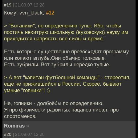
#19 |
21.09.07 12:28
Кому: vvn_black,
#12
> "Ботаники", по определению тупы. Ибо, чтобы
постичь нехитрую школьную (вузовскую) науку им
приходится напрягать все силы и время.
Есть которые существенно превосходят программу
или копают вглубь.Они обычно толковые.
Есть зубрилы. Вот зубрилы нередко тупые.
> А вот "капитан футбольной команды" - стереотип,
ещё не прижившийся в России. Скорее, бывают
умные "гопники"! :)
Не, гопники - долбоёбы по определению.
Я про физически развитых пацанов писал, про
спортсменов.
Romiras
»
#20 |
21.09.07 12:28