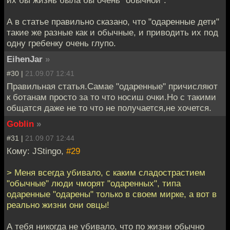
А в статье правильно сказано, что "одаренные дети"
такие же разные как и обычные, и приводить их под
одну гребенку очень глупо.
EihenJar
»
#30 |
21.09.07 12:41
Правильная статья.Самае "одаренные" причисляют
к ботанам просто за то что носиш очки.Но с такими
общатся даже не то что не получается,не хочется.
Goblin
»
#31 |
21.09.07 12:44
Кому: JStingo,
#29
> Меня всегда убивало, с каким сладострастием
"обычные" люди чморят "одаренных", типа
одаренные "одарены" только в своем мирке, а вот в
реально жизни они овцы!
А тебя никогда не убивало, что по жизни обычно