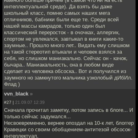
интеллектуальной среде). Да взять бы даже
школьный класс, помню самых наших мега
отличников, бабники были еще те. Среди всей
нашей массы камрадов, только один был
классический переросток - в очочках, аллергик,
спортом не увлекался, завтыкал в книги какие-то
заумные.. Прошло много лет.. Видать ему слишком
на такой стереотип втыкали и человек взялся за
себя, но слишком маниакально. Сейчас он - качок,
бычара.. Маниакальность, она в любом виде
сделает из человека обсоска.. Вот и получился из
заумного но замкнутого мальчика узколобый дИбИл.
Флад )
vvn_black
»
#27 |
21.09.07 12:39
Сначала прочитал заметку, потом запись в блоге... И
только сейчас задумался...
Несвоевременно, вернее опоздал на 10-к лет, блоггер
Кравецки со своим обобщением-антитезой обсосок-
интеллектуал.