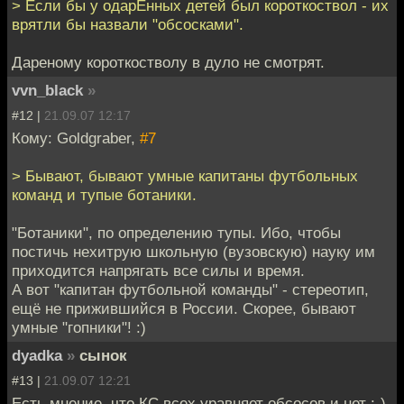
> Если бы у одарЁнных детей был короткоствол - их
врятли бы назвали "обсосками".
Дареному короткостволу в дуло не смотрят.
vvn_black
»
#12 |
21.09.07 12:17
Кому: Goldgraber,
#7
> Бывают, бывают умные капитаны футбольных
команд и тупые ботаники.
"Ботаники", по определению тупы. Ибо, чтобы
постичь нехитрую школьную (вузовскую) науку им
приходится напрягать все силы и время.
А вот "капитан футбольной команды" - стереотип,
ещё не прижившийся в России. Скорее, бывают
умные "гопники"! :)
dyadka
»
сынок
#13 |
21.09.07 12:21
Есть мнение, что КС всех уравняет обсосов и нет :-),