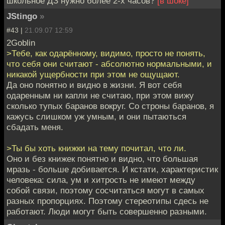
школьное ДЗ нужно более 2-х часов?
[в шоке]
JStingo
»
#43 |
21.09.07 12:59
2Goblin
>Тебе, как одарённому, видимо, просто не понять,
что себя они считают - абсолютно нормальными, и
никакой ущербности при этом не ощущают.
Да оно понятно и видно в жизни. Я вот себя
одаренным ни капли не считаю, при этом вижу
сколько тупых баранов вокруг. Со строны баранов, я
кажусь слишком уж умным, и они пытаються
сбадать меня.
>Ты бы хоть книжки на тему почитал, что ли.
Оно и без книжек понятно и видно, что большая
мразь - больше добивается. И кстати, характеристик
человека: сила, ум и хитрость не имеют между
собой связи, поэтому сосчитаться могут в самых
разных пропорциях. Поэтому стереотипы сдесь не
работают. Люди могут быть совершенно разными.