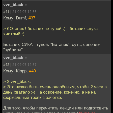
vvn_black
»
#41 |
21.09.07 12:55
Кому: Dumf,
#37
> бОтаник ! ботаник не тупой :) - ботаник сцука
хиитрый :)
Ботаник, СУКА - тупой. "Ботаник", суть, синоним
"зубрила".
vvn_black
»
#42 |
21.09.07 12:57
Кому: Klopp,
#40
> 2 vvn_black:
> Это нужно быть очень одарённым, чтобы 2 часа в
день хватало :-) На освоение, конечно, а не на
формальный трояк в зачётке.
Для того, чтобы перечитать лекции или подготовить