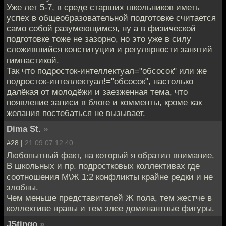
Уже лет 5-7, в среде старших школьников иметь
успех в общеобразовательной подготовке считается
само собой разумеющимся, ну а в физической
подготовке тоже не зазорно, но это уже в силу
сложившийся конституции и регулярности занятий
гимнастикой.
Так что подросток-интеллектуал="обсосок" или же
подросток-интеллектуал!="обсосок", настолько
далёкая от молодёжи и заезженная тема, что
появление записи в блоге и комменты, кроме как
желания постебаться не вызывает.
Dima St.
»
#28 |
21.09.07 12:40
Любопытный факт, на который я обратил внимание.
В школьных и пр. подростковых коллективах где
соотношения М\Ж 1:2 конфликты крайне редки и не
злобны.
Чем меньше представителей Ж пола, тем жестче в
коллективе нравы и тем злее доминантные фигуры.
JStingo
»