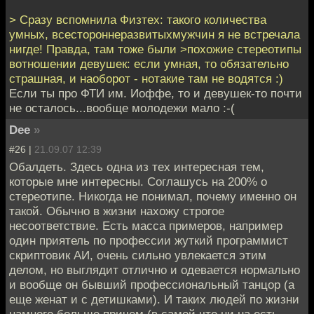
> Сразу вспомнила Физтех: такого количества
умных, всестороннеразвитыхмужчин я не встречала
нигде! Правда, там тоже были >похожие стереотипы
вотношении девушек: если умная, то обязательно
страшная, и наоборот - нотакие там не водятся :)
Если ты про ФТИ им. Иоффе, то и девушек-то почти
не осталось...вообще молодежи мало :-(
Dee
»
#26 |
21.09.07 12:39
Обалдеть. Здесь одна из тех интересная тем,
которые мне интересны. Соглашусь на 200% о
стереотипе. Никогда не понимал, почему именно он
такой. Обычно в жизни нахожу строгое
несоответствие. Есть масса примеров, например
один приятель по профессии жуткий программист
скриптовик АИ, очень сильно увлекается этим
делом, но выглядит отлично и одевается нормально
и вообще он бывший профессиональный танцор (а
еще женат и с детишками). И таких людей по жизни
намного больше причем (в самой что ни на есть