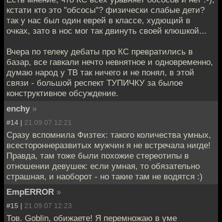
кстати кто это "обсосы"? физически слабые дети?
так у нас был один еврей в классе, худющий в
очках, зато в нос мог так двинуть своей клюшкой...
Вчера по телеку дебаты про КС превратились в
базар, все гавкали нечто невнятное и одновременно,
думаю народ у ТВ так ничего и не понял, в этой
связи - большой респект ТУПИЧКУ за былое
конструктивное обсуждение.
enchy
»
#14 |
21.09.07 12:21
Сразу вспомнила Физтех: такого количества умных,
всестороннеразвитых мужчин я не встречала нигде!
Правда, там тоже были похожие стереотипы в
отношении девушек: если умная, то обязательно
страшная, и наоборот - но такие там не водятся :)
EmpERROR
»
#15 |
21.09.07 12:23
Тов. Goblin, обижаете! Я перемножаю в уме