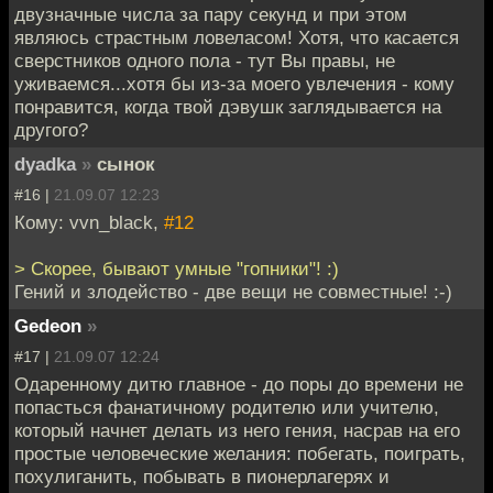
двузначные числа за пару секунд и при этом
являюсь страстным ловеласом! Хотя, что касается
сверстников одного пола - тут Вы правы, не
уживаемся...хотя бы из-за моего увлечения - кому
понравится, когда твой дэвушк заглядывается на
другого?
dyadka
»
сынок
#16 |
21.09.07 12:23
Кому: vvn_black,
#12
> Скорее, бывают умные "гопники"! :)
Гений и злодейство - две вещи не совместные! :-)
Gedeon
»
#17 |
21.09.07 12:24
Одаренному дитю главное - до поры до времени не
попасться фанатичному родителю или учителю,
который начнет делать из него гения, насрав на его
простые человеческие желания: побегать, поиграть,
похулиганить, побывать в пионерлагерях и