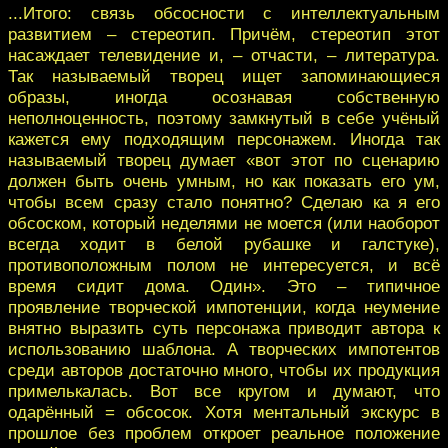
...Итого: связь обсосности с интеллектуальным
развитием – стереотип. Причём, стереотип этот
насаждает телевидение и, – отчасти, – литература.
Так называемый творец ищет запоминающиеся
образы, иногда осознавая собственную
неполноценность, поэтому замкнутый в себе учёный
кажется ему подходящим персонажем. Иногда так
называемый творец думает «вот этот по сценарию
должен быть очень умным, но как показать его ум,
чтобы всем сразу стало понятно? Сделаю ка я его
обсоском, который неделями не моется (или наоборот
всегда ходит в белой рубашке и галстуке),
противоположным полом не интересуется, и всё
время сидит дома. Один». Это – типичное
проявление творческой импотенции, когда неумение
внятно выразить суть персонажа приводит автора к
использованию шаблона. А творческих импотентов
среди авторов достаточно много, чтобы их продукция
примелькалась. Вот все кругом и думают, что
одарённый = обсосок. Хотя ментальный экскурс в
прошлое без проблем откроет реальное положение