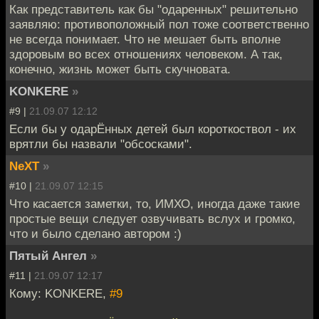
Как представитель как бы "одаренных" решительно
заявляю: противоположный пол тоже соответственно
не всегда понимает. Что не мешает быть вполне
здоровым во всех отношениях человеком. А так,
конечно, жизнь может быть скучновата.
KONKERE
»
#9 |
21.09.07 12:12
Если бы у одарЁнных детей был короткоствол - их
врятли бы назвали "обсосками".
NeXT
»
#10 |
21.09.07 12:15
Что касается заметки, то, ИМХО, иногда даже такие
простые вещи следует озвучивать вслух и громко,
что и было сделано автором :)
Пятый Ангел
»
#11 |
21.09.07 12:17
Кому: KONKERE,
#9