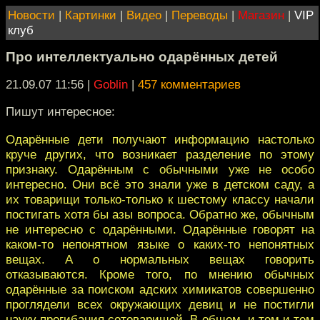
Новости
|
Картинки
|
Видео
|
Переводы
|
Магазин
|
VIP
клуб
Про интеллектуально одарённых детей
21.09.07 11:56
|
Goblin
|
457 комментариев
Пишут интересное:
Одарённые дети получают информацию настолько
круче других, что возникает разделение по этому
признаку. Одарённым с обычными уже не особо
интересно. Они всё это знали уже в детском саду, а
их товарищи только-только к шестому классу начали
постигать хотя бы азы вопроса. Обратно же, обычным
не интересно с одарёнными. Одарённые говорят на
каком-то непонятном языке о каких-то непонятных
вещах. А о нормальных вещах говорить
отказываются. Кроме того, по мнению обычных
одарённые за поиском адских химикатов совершенно
проглядели всех окружающих девиц и не постигли
науку прогибания сотоварищей. В общем, и тем и тем