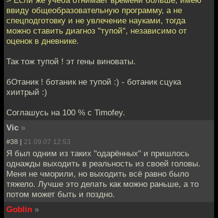
> Если же учёба отнимает времени больше, имею
ввиду общеобразовательную программу, а не
спецподготовку и не увлечение науками, тогда
можно ставить диагноз "тупой", независимо от
оценок в дневнике.
Так тож тупой ! эт гены виноваты.
бОтаник ! ботаник не тупой :) - ботаник сцука
хиитрый :)
Соглашусь на 100 % с Timofey.
Vic
»
#38 |
21.09.07 12:53
Я был одним из таких "одарённых" и пришлось
однажды выходить в реальность из своей головы.
Меня не чморили, но выходить всё равно было
тяжело. Лучше это делать как можно раньше, а то
потом может быть и поздно.
Goblin
»