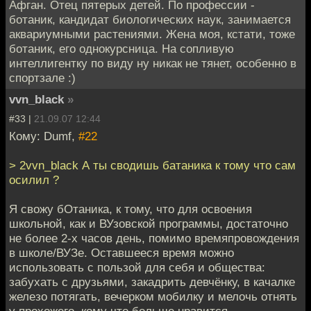
Афган. Отец пятерых детей. По профессии -
ботаник, кандидат биологических наук, занимается
аквариумными растениями. Жена моя, кстати, тоже
ботаник, его однокурсница. На сопливую
интеллигентку по виду ну никак не тянет, особенно в
спортзале :)
vvn_black
»
#33 |
21.09.07 12:44
Кому: Dumf,
#22
> 2vvn_black А ты сводишь батаника к тому что сам
осилил ?
Я свожу бОтаника, к тому, что для освоения
школьной, как и ВУзовской программы, достаточно
не более 2-х часов день, помимо времяпровождения
в школе/ВУЗе. Оставшееся время можно
использовать с пользой для себя и общества:
забухать с друзьями, закадрить девчёнку, в качалке
железо потягать, вечерком мобилку и мелочь отнять