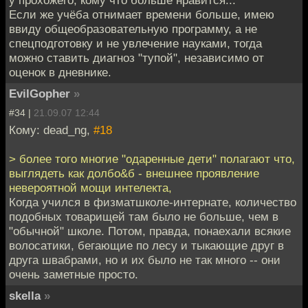
у прохожего, кому что больше нравится...
Если же учёба отнимает времени больше, имею
ввиду общеобразовательную программу, а не
спецподготовку и не увлечение науками, тогда
можно ставить диагноз "тупой", независимо от
оценок в дневнике.
EvilGopher
»
#34 |
21.09.07 12:44
Кому: dead_ng,
#18
> более того многие "одаренные дети" полагают что,
выглядеть как долбо&б - внешнее проявление
невероятной мощи интелекта,
Когда учился в физматшколе-интернате, количество
подобных товарищей там было не больше, чем в
"обычной" школе. Потом, правда, понаехали всякие
волосатики, бегающие по лесу и тыкающие друг в
друга швабрами, но и их было не так много -- они
очень заметные просто.
skella
»