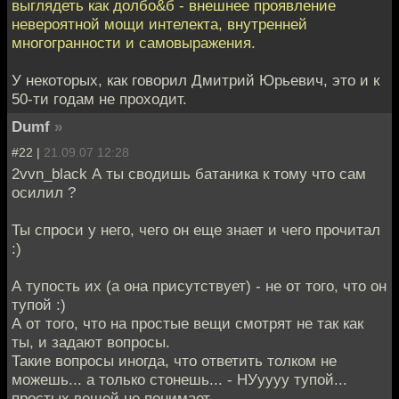
выглядеть как долбо&б - внешнее проявление
невероятной мощи интелекта, внутренней
многогранности и самовыражения.
У некоторых, как говорил Дмитрий Юрьевич, это и к
50-ти годам не проходит.
Dumf
»
#22 |
21.09.07 12:28
2vvn_black А ты сводишь батаника к тому что сам
осилил ?
Ты спроси у него, чего он еще знает и чего прочитал
:)
А тупость их (а она присутствует) - не от того, что он
тупой :)
А от того, что на простые вещи смотрят не так как
ты, и задают вопросы.
Такие вопросы иногда, что ответить толком не
можешь... а только стонешь... - НУуууу тупой...
простых вещей не понимает