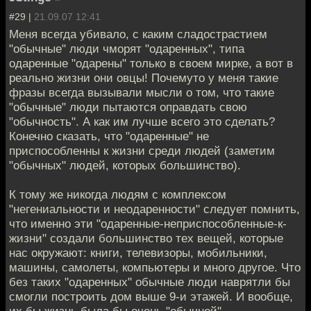
#29 |
21.09.07 12:41
Меня всегда убивало, с каким сладострастием
"обычные" люди чморят "одаренных", типа
одаренные "одарены" только в своем мирке, а вот в
реально жизни они овцы! Почемуто у меня такие
фразы всегда вызывали мысли о том, что такие
"обычные" люди пытаются оправдать свою
"обычность". А как им лучше всего это сделать?
Конечно сказать, что "одаренные" не
приспособленны к жизни среди людей (заметим
"обычных" людей, которых большинство).
К тому же никогда людям с комплексом
"негениальности и неодаренности" следует помнить,
что именно эти "одаренные-неприспособленные-к-
жизни" создали большинство тех вещей, которые
нас окружают: книги, телевизоры, мобильники,
машины, самолеты, компьютеры и много другое. Что
без таких "одаренных" обычные люди наврятли бы
смогли построить дом выше 9-и этажей. И вообще,
их бы жизнь была бы очень "обычной".