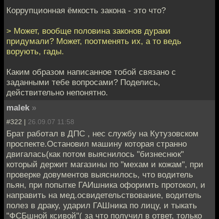
Коррупционная ёмкость закона - это что?
> Может, вообще половина законов дураки
придумали? Может, поотменять их, а то ведь
ворують, гады.
Каким образом написанное тобой связано с
заданными тебе вопросами? Поделись,
действительно непонятно.
malek
»
#322 |
26.09.07 11:58
Брат работал в ДПС , нес службу на Кутузовском
проспекте.Остановил машину которая странно
двигалась(как потом выяснилось "бизнеснюк"
который держит магазины по "мехам и кожам", при
проверке довументов выяснилось, что водитель
пьян, при попытке ГАИшника офоримть протокол, и
направить на мед.освидетельствование, водитель
полез в драку, ударил ГАШника по лицу, и тыкать
"ФСБшной ксивой"( за что получил в ответ, только