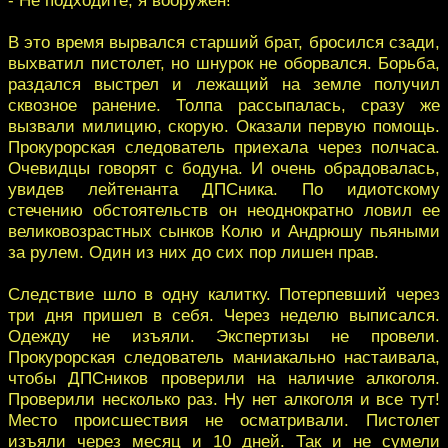
В это время вырвался старший брат, бросился сзади,
выхватил пистолет, но шнурок не оборвался. Борьба,
раздался выстрел и лежащий на земле получил
сквозное ранение. Толпа рассыпалась, сразу же
вызвали милицию, скорую. Оказали первую помощь.
Прокурорская следователь приехала через полчаса.
Очевидцы говорят с бодуна. И очень обрадовалась,
увидев лейтенанта ДПСника. По идиотскому
стечению обстоятельств он неоднократно ловил ее
великовозрастных сынков Колю и Андрюшу пьяными
за рулем. Один из них до сих пор лишен прав.
Следствие шло в одну калитку. Потерпевший через
три дня пришел в себя. Через неделю выписался.
Одежду не изъяли. Экспертизы не провели.
Прокурорская следователь маниакально настаивала,
чтобы ДПСников проверили на наличие алкоголя.
Проверили несколько раз. Ну нет алкоголя и все тут!
Место происшествия не осматривали. Пистолет
изъяли через месяц и 10 дней. Так и не сумели