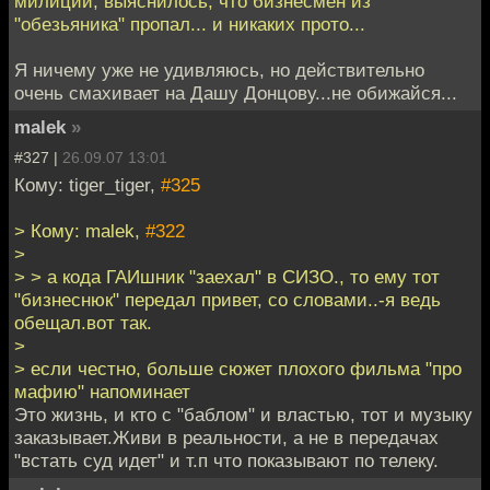
милиции, выяснилось, что бизнесмен из
"обезьяника" пропал... и никаких прото...
Я ничему уже не удивляюсь, но действительно
очень смахивает на Дашу Донцову...не обижайся...
malek
»
#327 |
26.09.07 13:01
Кому: tiger_tiger,
#325
> Кому: malek,
#322
>
> > а кода ГАИшник "заехал" в СИЗО., то ему тот
"бизнеснюк" передал привет, со словами..-я ведь
обещал.вот так.
>
> если честно, больше сюжет плохого фильма "про
мафию" напоминает
Это жизнь, и кто с "баблом" и властью, тот и музыку
заказывает.Живи в реальности, а не в передачах
"встать суд идет" и т.п что показывают по телеку.