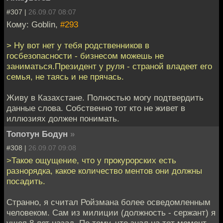
#307 |
26.09.07 08:07
Кому: Goblin,
#293
> Ну вот нет у тебя родственников в
госбезопасности - бизнесом можешь не
заниматься.Президент у руля - страной владеет его
семья, не таясь и не прячась.
Живу в Казахстане. Полностью могу подтвердить
данные слова. Собственно тот кто не живет в
иллюзиях должен понимать.
Топотун Бодун
»
#308 |
26.09.07 09:08
>Такое ощущение, что у прокурорских есть
разнорядка, какое количество ментов они должны
посадить.
Странно, я считал Ройзмана более осведомленным
человеком. Сам из милиции (должность - сержант) я
ушел 8 лет назад. По тому, что знал на тот момент -