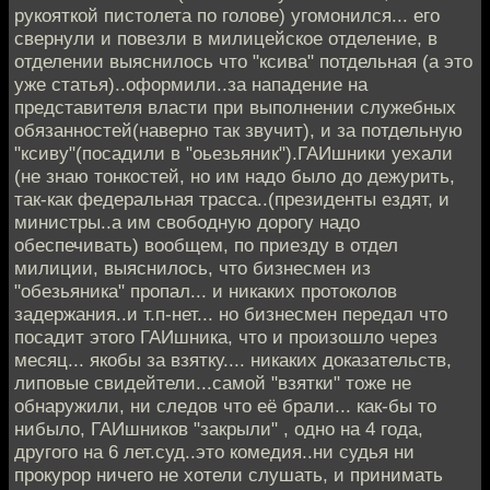
рукояткой пистолета по голове) угомонился... его
свернули и повезли в милицейское отделение, в
отделении выяснилось что "ксива" потдельная (а это
уже статья)..оформили..за нападение на
представителя власти при выполнении служебных
обязанностей(наверно так звучит), и за потдельную
"ксиву"(посадили в "оьезьяник").ГАИшники уехали
(не знаю тонкостей, но им надо было до дежурить,
так-как федеральная трасса..(президенты ездят, и
министры..а им свободную дорогу надо
обеспечивать) вообщем, по приезду в отдел
милиции, выяснилось, что бизнесмен из
"обезьяника" пропал... и никаких протоколов
задержания..и т.п-нет... но бизнесмен передал что
посадит этого ГАИшника, что и произошло через
месяц... якобы за взятку.... никаких доказательств,
липовые свидейтели...самой "взятки" тоже не
обнаружили, ни следов что её брали... как-бы то
нибыло, ГАИшников "закрыли" , одно на 4 года,
другого на 6 лет.суд..это комедия..ни судья ни
прокурор ничего не хотели слушать, и принимать