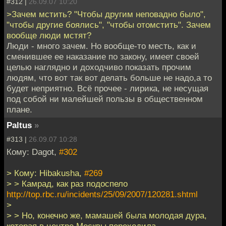
#312 |
26.09.07 10:20
>Зачем мстить? "Чтобы другим неповадно было",
"чтобы другие боялись", "чтобы отомстить". Зачем
вообще люди мстят?
Люди - много зачем. Но вообще-то месть, как и
сменившее ее наказание по закону, имеет своей
целью наглядно и доходчиво показать прочим
людям, что вот так вот делать больше не надо,а то
будет неприятно. Всё прочее - лирика, не несущая
под собой ни малейшей пользы в общественном
плане.
Paltus
»
#313 |
26.09.07 10:28
Кому: Dagot,
#302
> Кому: Hibakusha,
#269
> > Камрад, как раз подоспело
http://top.rbc.ru/incidents/25/09/2007/120281.shtml
>
> > Но, конечно же, мамашей была молодая дура,
которая в центре Москвы переходила