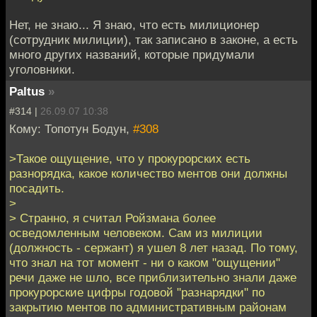
Нет, не знаю... Я знаю, что есть милиционер
(сотрудник милиции), так записано в законе, а есть
много других названий, которые придумали
уголовники.
Paltus
»
#314 |
26.09.07 10:38
Кому: Топотун Бодун,
#308
>Такое ощущение, что у прокурорских есть
разнорядка, какое количество ментов они должны
посадить.
>
> Странно, я считал Ройзмана более
осведомленным человеком. Сам из милиции
(должность - сержант) я ушел 8 лет назад. По тому,
что знал на тот момент - ни о каком "ощущении"
речи даже не шло, все приблизительно знали даже
прокурорские цифры годовой "разнарядки" по
закрытию ментов по административным районам