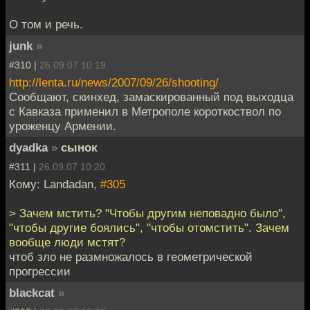
О том и речь.
junk
»
#310 |
26.09.07 10:19
http://lenta.ru/news/2007/09/26/shooting/
Сообщают, скинхед, замаскированный под выходца
с Кавказа применил в Метрополе короткоствол по
уроженцу Армении.
dyadka
»
сынок
#311 |
26.09.07 10:20
Кому: Landadan,
#305
> Зачем мстить? "Чтобы другим неповадно было",
"чтобы другие боялись", "чтобы отомстить". Зачем
вообще люди мстят?
чтоб зло не размножалось в геометрической
прогрессии
blackcat
»