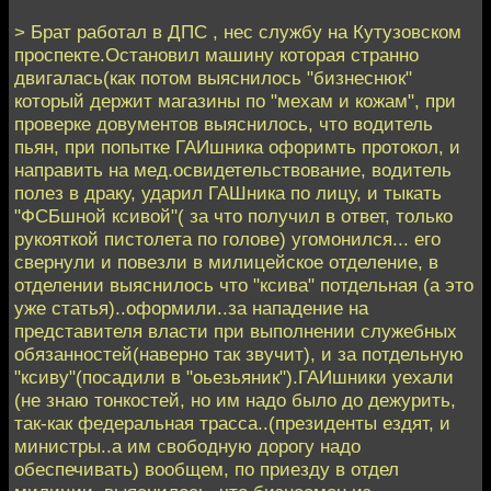
> Брат работал в ДПС , нес службу на Кутузовском
проспекте.Остановил машину которая странно
двигалась(как потом выяснилось "бизнеснюк"
который держит магазины по "мехам и кожам", при
проверке довументов выяснилось, что водитель
пьян, при попытке ГАИшника офоримть протокол, и
направить на мед.освидетельствование, водитель
полез в драку, ударил ГАШника по лицу, и тыкать
"ФСБшной ксивой"( за что получил в ответ, только
рукояткой пистолета по голове) угомонился... его
свернули и повезли в милицейское отделение, в
отделении выяснилось что "ксива" потдельная (а это
уже статья)..оформили..за нападение на
представителя власти при выполнении служебных
обязанностей(наверно так звучит), и за потдельную
"ксиву"(посадили в "оьезьяник").ГАИшники уехали
(не знаю тонкостей, но им надо было до дежурить,
так-как федеральная трасса..(президенты ездят, и
министры..а им свободную дорогу надо
обеспечивать) вообщем, по приезду в отдел