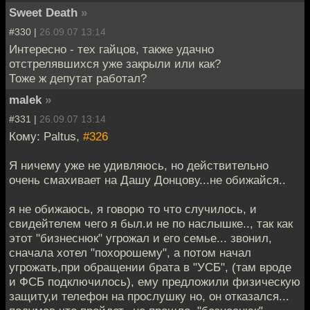
Sweet Death
»
#330 |
26.09.07 13:14
Интересно - тех гайцов, также удачно
отстрелявшихся уже закрыли или как?
Тоже ж депутат работал?
malek
»
#331 |
26.09.07 13:14
Кому: Paltus,
#326
Я ничему уже не удивляюсь, но действительно
очень смахивает на Дашу Донцову...не обижайся..
я не обижаюсь, я говорю то что случилось, и
свидейтелем чего я был.и не по наслышке.., так как
этот "бизнеснюк" угрожал и его семье... звонил,
сначала хотел "похорошему", а потом начал
угрожать,при обращении брата в "УСБ", (там вроде
и ФСБ подключилось), ему предложили физическую
защиту,и телефон на прослушку но, он отказался...