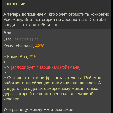
прогрессии
А теперь вспоминаем, кто хочет отомстить конкретно
Ройзману. Зло - категория не абсолютная. Кто тебе
вредит - тот для тебя и зло.
Алз
»
#320 |
26.09.07 11:29
Кому: chelovek,
#238
> Кому: Алз,
#15
>
> >
[аплодирует пиарщикам Ройзмана]
>
> Считаю что эти цифры показательны. Ройзман
работает и не обращает внимания на шакалов. А
увидеть в его делах саморекламу может только
дурак который не поинтересовался чем живёт
человек.
Учи разницу между PR и рекламой.