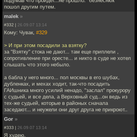
подумав что пройдет...не прошло. "безнеснюк"
пошол другим путем.
malek
»
#332 |
26.09.07 13:14
Кому: Чувак,
#329
> И при этом посадили за взятку?
за "Взятку" стока не дают... там еще приплели ,
сопротивление при оресте... и никто в суде не хотел
слышать что этого небыло.
а бабла у него много... пол москвы в его шубах,
дубленках, и мехах ходит, так-что посадить
ГАИшника много усилий ненадо, "заслал" прокурору
с судьей, и все дела, а Верховный суд...он ведь из
тех-же судьей, которые в районых сначала
заседают... и неужели они друг друга не прикроют..
Gor
»
#333 |
26.09.07 13:14
Я худею.