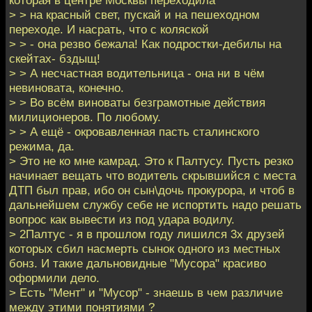
> > на красный свет, пускай и на пешеходном
переходе. И насрать, что с коляской
> > - она резво бежала! Как подростки-дебилы на
скейтах- бздыщ!
> > А несчастная водительница - она ни в чём
невиновата, конечно.
> > Во всём виноваты безграмотные действия
милиционеров. По любому.
> > А ещё - окровавленная пасть сталинского
режима, да.
> Это не ко мне камрад. Это к Палтусу. Пусть резко
начинает вещать что водитель скрывшийся с места
ДТП был прав, ибо он сын\дочь прокурора, и чтоб в
дальнейшем службу себе не испортить надо решать
вопрос как вывести из под удара водилу.
> 2Палтус - я в прошлом году лишился 3х друзей
которых сбил насмерть сынок одного из местных
бонз. И такие дальновидные "Мусора" красиво
оформили дело.
> Есть "Мент" и "Мусор" - знаешь в чем различие
между этими понятиями ?