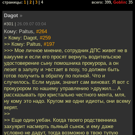
cтраницы:
1
|
2
|
3
| 4
всего: 399,
Goblin
: 35
Dagot
»
#301 |
26.09.07 03:04
Кому: Paltus,
#264
> Кому: Dagot,
#259
>> Кому: Paltus,
#197
>>> Мое личное мнение, сотрудник ДПС живет не в
вакууме и если его просят вернуть водительское
удостоверение сыну помошника прокурора, а он
лезет в залупу и >встает в позу, то должен быть
готов получить в обратку по полной. Что и
случилось. Если мудак, значит сам виноват. Я вот с
прокурором по нашему управлению >дружил... А
рассказывать про кристально честного мента, мля,
ну кому это надо. Кругом же одни идиоты, они всему
верят.
>>
>> Еще один уебан. Когда твоего родственника
захуярит насмерть пьяный сынок, и ему даже
условно не дадут, тогда возможно в твою тупую