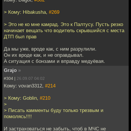
> Кому: Hibakusha,
#269
> Это не ко мне камрад. Это к Палтусу. Пусть резко
начинает вещать что водитель скрывшийся с места
ДТП был прав
Да мы уже, вроде как, с ним разрулили.
Он их вроде как, и не оправдывал.
А ситуация с бонзами и вправду медуёвая.
Grajo
»
#304 |
26.09.07 04:02
Кому: vovan3312,
#214
> Кому: Goblin,
#210
>
> Писать камменты буду только трезвым и
помолясь!!!!
И застраховаться не забыть, чтоб в МЧС не