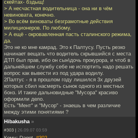
скейтах- бздыщ!
> А несчастная водительница - она ни в чём
невиновата, конечно.
> Во всём виноваты безграмотные действия
милиционеров. По любому.
> А ещё - окровавленная пасть сталинского режима,
да.
Это не ко мне камрад. Это к Палтусу. Пусть резко
начинает вещать что водитель скрывшийся с места
ДТП был прав, ибо он сын\дочь прокурора, и чтоб в
дальнейшем службу себе не испортить надо решать
вопрос как вывести из под удара водилу.
2Палтус - я в прошлом году лишился 3х друзей
которых сбил насмерть сынок одного из местных
бонз. И такие дальновидные "Мусора" красиво
оформили дело.
Есть "Мент" и "Мусор" - знаешь в чем различие
между этими понятиями ?
Hibakusha
»
#303 |
26.09.07 03:59
Кому: Dagot,
#302