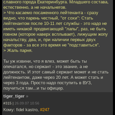
славного города Екатеринбурга. Младшего состава,
естественно, а не начальнегов.
> Что касаемо посаженного лейтенанта - сразу
видно, что парень честный, "от сохи": Стать
лейтенантом после 10-11 лет службы - это надо не
иметь никакой продвигающей "лапы", раз, не быть
говном (которое наверх всплывает), лижущим жопу
начальству, два, и, при наличии первых двух
факторов - за все это время не "подставиться".
> Жаль парня.
Ты уж извини, что я влез, может быть ты
опечатался, но сержант - это звание, а не
должность. И этот самый сержант может и не стать
лейтенантом, даже через 20 лет. А может стать и
через 3 года. Просто надо поступить в ВУЗ,
поучиться там...и ты офицер.
tiger_tiger
»
#315 |
26.09.07 10:56
Кому: fidel kastro,
#247