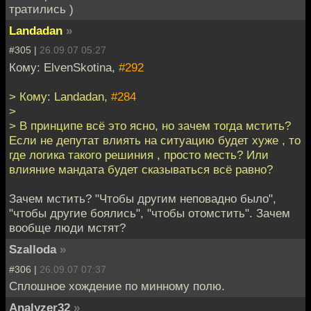
тратились )
Landadan
»
#305 |
26.09.07 05:27
Кому: ElvenSkotina,
#292
> Кому: Landadan,
#284
>
> В принципе всё это ясно, но зачем тогда мстить?
Если не депутат влиять на ситуацию будет хуже , то
где логика такого решиния , просто месть? Или
влияние мандата будет сказываться всё равно?
Зачем мстить? "Чтобы другим неповадно было",
"чтобы другие боялись", "чтобы отомстить". Зачем
вообще люди мстят?
Szalloda
»
#306 |
26.09.07 07:37
Сплошное хождение по минному полю.
Analyzer32
»