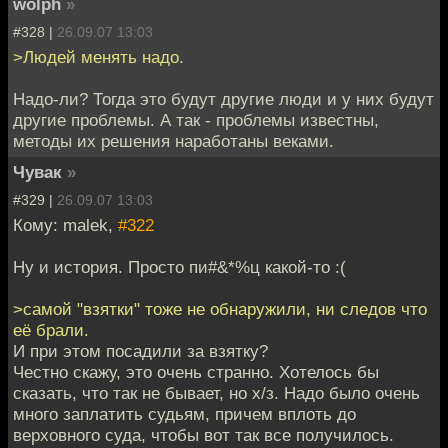
wolph
»
#328 |
26.09.07 13:03
>Людей менять надо.
Надо-ли? Тогда это будут другие люди и у них будут
другие проблемы. А так - проблемы известны,
методы их решения наработаны веками.
Чувак
»
#329 |
26.09.07 13:03
Кому: malek,
#322
Ну и история. Просто пи#&*%ц какой-то :(
>самой "взятки" тоже не обнаружили, ни следов что
её брали.
И при этом посадили за взятку?
Честно скажу, это очень странно. Хотелось бы
сказать, что так не бывает, но х/з. Надо было очень
много заплатить судьям, причем вплоть до
верховного суда, чтобы вот так все получилось.