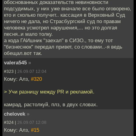
обоснованных доказательств невиновности
подсудимых, у них уже вначале все было оговорено,
кто и сколько получит.. кассация в Верховный Суд
ничего не дала, но Страсбургский суд по правам
человека усмотрел нарушения,... но это долгая
песня..и мало толку.
а кода ГАИшник "заехал" в СИЗО., то ему тот
"бизнеснюк" передал привет, со словами..-я ведь
обещал.вот так.
valera545
»
#323 |
26.09.07 12:04
Кому: Алз,
#320
> Учи разницу между PR и рекламой.
камрад, растолкуй, плз, в двух словах.
chelovek
»
#324 |
26.09.07 12:08
Кому: Алз,
#15