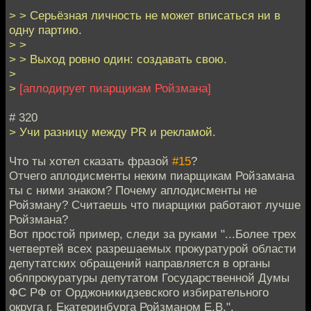
> > Серьёзная личность не может вписаться ни в
одну партию.
> >
> > Выход ровно один: создавать свою.
>
>
[аплодирует пиарщикам Ройзмана]
# 320
> Учи разницу между PR и рекламой.
Что ты хотел сказать фразой
#15
?
Отчего аплодисменты неким пиарщикам Ройзамана
ты с ними знаком? Почему аплодисменты не
Ройзману? Считаешь что пиарщики работают лучше
Ройзмана?
Вот простой пример, следи за руками "...Более трех
четвертей всех разрешаемых прокуратурой области
депутатских обращений направляется в органы
облпрокуратуры депутатом Государственной Думы
ФС РФ от Орджоникидзевского избирательного
округа г. Екатеринбурга Ройзманом Е.В.".