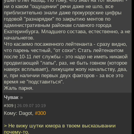
ни о каком "ощущении" речи даже не шло, все
приблизительно знали даже прокурорские цифры
годовой "разнарядки" по закрытию ментов по
административным районам славного города
Екатеринбурга. Младшего состава, естественно, а не
начальнегов.
Что касаемо посаженного лейтенанта - сразу видно,
что парень честный, "от сохи": Стать лейтенантом
после 10-11 лет службы - это надо не иметь никакой
продвигающей "лапы", раз, не быть говном (которое
наверх всплывает), лижущим жопу начальству, два,
и, при наличии первых двух факторов - за все это
время не "подставиться".
Жаль парня.
Чувак
»
#309 |
26.09.07 10:19
Кому: Dagot,
#300
> Не вижу шутки юмора в твоем высказывании
почему-то.