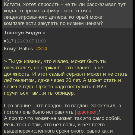
Кстати, хотел спросить - не ты ли рассказывал тут
когда-то про мега-фичу - что-то типа
лицензированного дилера, который может
компзапчасти закупать по низким ценам?
Топотун Бодун
»
#317 |
26.09.07 11:00
Кому: Paltus,
#314
> Ты уж извини, что я влез, может быть ты
опечатался, но сержант - это звание, а не
должность. И этот самый сержант может и не стать
лейтенантом, даже через 20 лет. А может стать и
через 3 года. Просто надо поступить в ВУЗ,
поучиться там...и ты офицер.
Про звание - что пардон, то пардон. Закосячил, а
потом лень было исправлять
[краснеет]
/
А про то что может-не может, так это само собой.
Речь тока о том, что без лапы, и без всего
вышеперечисленного сроки оного, равно как и