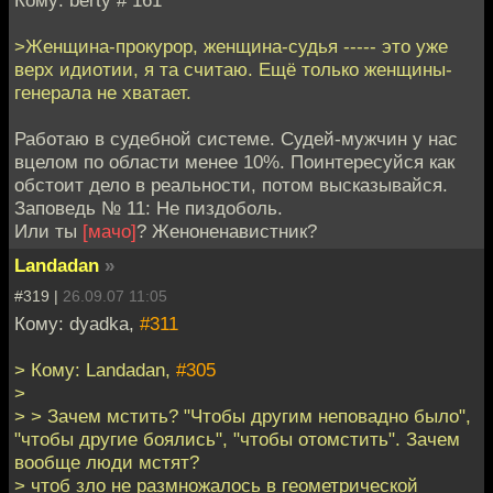
Кому: berty # 161
>Женщина-прокурор, женщина-судья ----- это уже
верх идиотии, я та считаю. Ещё только женщины-
генерала не хватает.
Работаю в судебной системе. Судей-мужчин у нас
вцелом по области менее 10%. Поинтересуйся как
обстоит дело в реальности, потом высказывайся.
Заповедь № 11: Не пиздоболь.
Или ты
[мачо]
? Женоненавистник?
Landadan
»
#319 |
26.09.07 11:05
Кому: dyadka,
#311
> Кому: Landadan,
#305
>
> > Зачем мстить? "Чтобы другим неповадно было",
"чтобы другие боялись", "чтобы отомстить". Зачем
вообще люди мстят?
> чтоб зло не размножалось в геометрической