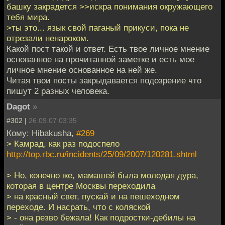
башку закрадется >>искра понимания окружающего
тебя мира.
>ты это... язык свой паганый прикуси, пока не
отрезали ненароком.
Какой пост такой и ответ. Есть твое личное мнение
основанное на прочитанной заметке и есть мое
личное мнение основанное на ней же.
Читая твои посты закрыдавается подозрение что
пишут 2 разных человека.
Dagot
»
#302 |
26.09.07 03:35
Кому: Hibakusha,
#269
> Камрад, как раз подоспело
http://top.rbc.ru/incidents/25/09/2007/120281.shtml
> Но, конечно же, мамашей была молодая дура,
которая в центре Москвы переходила
> на красный свет, пускай и на пешеходном
переходе. И насрать, что с коляской
> - она резво бежала! Как подростки-дебилы на