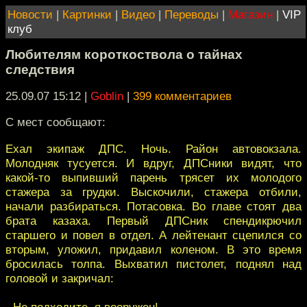
Новости
|
Картинки
|
Видео
|
Переводы
|
Магазин
|
VIP
клуб
Любителям короткоствола о тайнах
следствия
25.09.07 15:12
|
Goblin
|
399 комментариев
С мест сообщают:
Ехал экипаж ДПС. Ночь. Район автовокзала.
Молодняк тусуется. И вдруг, ДПСники видят, что
какой-то выпивший парень трясет их молодого
стажера за грудки. Выскочили, стажера отбили,
начали разбираться. Потасовка. Во главе стоят два
брата казаха. Первый ДПСник спендикрючил
старшего и повел в отдел. А лейтенант сцепился со
вторым, уложил, придавил коленом. В это время
бросилась толпа. Выхватил пистолет, поднял над
головой и закричал:
- Не подходите, я вооружен!