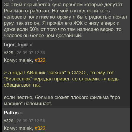
За этим скрывается куча проблем которые депутат
Роизман отработал. На мой взгляд если есть
человек в политике которому я бы с радостью пожал
руку, так это он. Я прочёл его ЖЖ с низу в верх и
даже если 50% от того что там написано верно, то
человек он более чем достойный.
tiger_tiger
»
#325 |
26.09.07 12:36
Кому: malek,
#322
> а кода ГАИшник "заехал" в СИЗО., то ему тот
"бизнеснюк" передал привет, со словами..-я ведь
обещал.вот так.
если честно, больше сюжет плохого фильма "про
мафию" напоминает.
Paltus
»
#326 |
26.09.07 12:58
Кому: malek,
#322