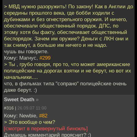
> МВД нужно разоружить! По закону! Как в Англии до
середины прошлого века, где бобби ходили с
дубинками и без огнестрельного оружия. И ничего,
обеспечивали общественный порядок. ДПС, по
этому хотя бы факту, обеспечивает общественный
беспорядок. Зачем им оружие? Деньги с ЛКН они и
так снимут, а больше им ничего и не надо.
чушь вы говорите.
Кому: Магнус,
#299
> Ты , грубо говоря, про то, что может американские
полицейские на дорогах взятки и не берут, но вот их
начальники....
что, в фильмах типа "сопрано" полицейские очень
даже берут. :)
Sweet Death
»
#316 |
26.09.07 11:00
Кому: Newbie,
#82
> Это вообще о чем?
[cмотрит в перевернутый бинокль]
Думаешь комментарий прояснит? :)