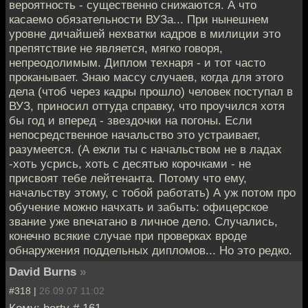
вероятность - существенно снижаются. А что
касаемо обязательности ВУЗа... При нынешнем
уровне дичайшей нехватки кадров в милиции это
препятствие не является, мягко говоря,
непреодолимым. Диплом технаря - и тот часто
проканывает. Знаю массу случаев, когда для этого
дела (чтоб через кадры прошло) человек поступал в
ВУЗ, приносил оттуда справку, что проучился хотя
бы год и вперед - звездочки на погоны. Если
непосредственное начальство это устраивает,
разумеется. (А ежли ты с начальством не в ладах
-хоть усрись, хоть с десятью корочками - не
присвоят тебе лейтенанта. Потому что ему,
начальству этому, с тобой работать) А уж потом про
обучение можно начхать и забыть: офицерское
звание уже впечатано в личное дело. Случались,
конечно всякие случае при проверках вроде
обнаружения поддельных дипломов... Но это редко.
David Burns
»
#318 |
26.09.07 11:02