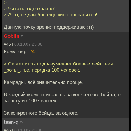
>
> Читать, однозначно!
> А то, не дай бог, ещё кино понравится!
Данную точку зрения поддерживаю :)))
Goblin
»
#45 |
09.10.07 23:38
Кому: osp,
#41
> Сюжет игры подразумевает боевые действия
_роты_, т.е. порядка 100 человек.
Камрады, всё значительно проще.
В каждый момент играешь за конкретного бойца, не
за роту из 100 человек.
За конкретного бойца, за одного.
tean-q
»
#46 |
09.10.07 23:38