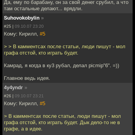
Да, ему по барабану, он за свой денег срубил, а что
там остальные делают... врядли.
Suhovokobylin
»
#25 |
09.10.07 23:20
Кому: Кирилл,
#5
> > В камментсах после статьи, люди пишут - мол
графа отстой, кто играть будет.
Камрад, я когда в ку3 рубал, делал picmip"6". =))
Главное ведь идея.
4y4yndr
»
#26 |
09.10.07 23:21
Кому: Кирилл,
#5
> В камментсах после статьи, люди пишут - мол
графа отстой, кто играть будет. Дык дело-то не в
графе, а в идее.