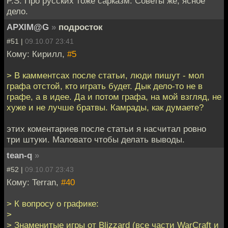
P.S. Про русских тоже сарказм. Советы же, ясное
дело.
APXIM@G
»
подросток
#51 |
09.10.07 23:41
Кому: Кирилл,
#5
> В камментсах после статьи, люди пишут - мол
графа отстой, кто играть будет. Дык дело-то не в
графе, а в идее. Да и потом графа, на мой взгляд, не
хуже и не лучше братвы. Камрады, как думаете?
этих коментариев после статьи я насчитал ровно
три штуки. Маловато чтобы делать выводы.
tean-q
»
#52 |
09.10.07 23:43
Кому: Terran,
#40
> К вопросу о графике:
>
> Знаменитые игры от Blizzard (все части WarCraft и