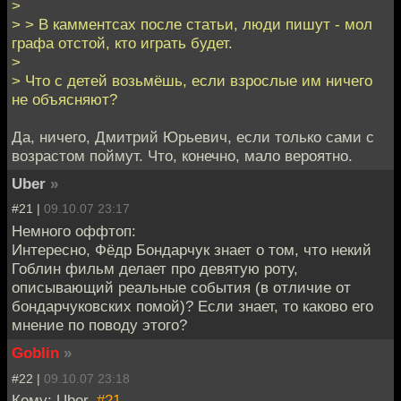
>
> > В камментсах после статьи, люди пишут - мол
графа отстой, кто играть будет.
>
> Что с детей возьмёшь, если взрослые им ничего
не объясняют?
Да, ничего, Дмитрий Юрьевич, если только сами с
возрастом поймут. Что, конечно, мало вероятно.
Uber
»
#21 |
09.10.07 23:17
Немного оффтоп:
Интересно, Фёдр Бондарчук знает о том, что некий
Гоблин фильм делает про девятую роту,
описывающий реальные события (в отличие от
бондарчуковских помой)? Если знает, то каково его
мнение по поводу этого?
Goblin
»
#22 |
09.10.07 23:18
Кому: Uber,
#21