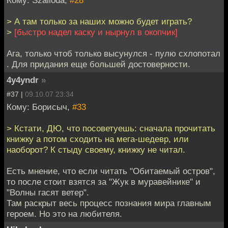
Кому: Szalloda,
#28
> А там только за наших можно будет играть?
>
[быстро надел каску и нырнул в окопчик]
Ага, только чтоб только высунулся - пулю схлопотал
. Для придания еще большей достоверности.
4y4yndr
»
#37 |
09.10.07 23:34
Кому: Борисыч,
#33
> Кстати, ДЮ, что посоветуешь: сначала прочитать
книжку а потом сходить на мега-шедевр, или
наоборот? К стыду своему, книжку не читал.
Есть мнение, что если читать "Обитаемый остров",
то после стоит взятся за "Жук в муравейнике" и
"Волны гасят ветер".
Там раскрыт весь процесс познания мира главным
героем. Но это на любителя.