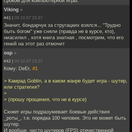
сроком для компьютерной игры.
Viking
»
#41 |
09.10.07 23:37
Значит, бондарчук за стругацких взялся... "Трудно
быть богом" уже сняли (правда не в курсе, кто),
ниасилил , хотя книга знатная , посмотрим, что его
гений на этот раз отмочит
osp
»
#42 |
09.10.07 23:37
Кому: DeEr,
#1
> Камрад Goblin, а в каком жанре будет игра - шутер,
или стратегия?
>
> (прошу прощения, что не в курсе)
Сюжет игры подразумевает боевые действия
_роты_, т.е. порядка 100 человек. Это не может быть
шутер.
И вообще, чисто шутеров (FPS) отечественной