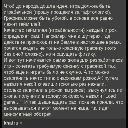
Чтоб до народа дошла идея, игра должна быть
играбельной (прошу прощения за тафтологию).
Графика может быть убогой, в основе все равно
лежит геймплей.
Качество геймплея (играбельности) каждый игрок
определяет сам. Например, мне в шутерах, где
действие происходит на Земле в настоящее время,
хочется видеть не только красивую графику (хотя
без оной сложно), но и ощущать физику.
И вот тут начинается самая жопа для разработчиков
игр - сочетать требуемую физику с графикой так,
чтоб еще и играть было не скучно. А то можно
сварганить нечто типа: снаряжаем рожок АК путем
нажатия некой клавиши (сколько раз нажали,
столько запихали в рожок патронов), высунулись из
окопа, получили в голову осколком, нажали "Load
game...". И так шышнадцать рас, пока не поняли, что
высовываться в этот момент не нада, т.к. идет
минометный обстрел.
khatru
»