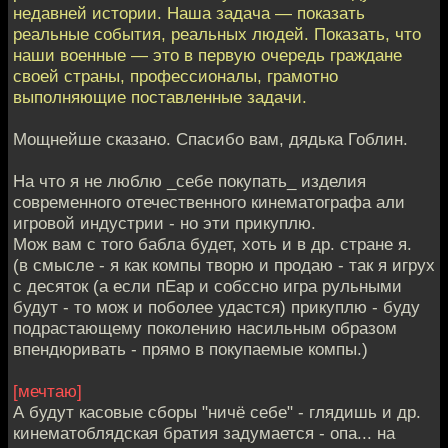
недавней истории. Наша задача — показать
реальные события, реальных людей. Показать, что
наши военные — это в первую очередь граждане
своей страны, профессионалы, грамотно
выполняющие поставленные задачи.
Мощнейше сказано. Спасибо вам, дядька Гоблин.
На что я не люблю _себе покупать_ изделия
современного отечественного кинематографа али
игровой индустрии - но эти прикуплю.
Мож вам с того бабла будет, хоть и в др. стране я.
(в смысле - я как компы творю и продаю - так я игрух
с десяток (а если пЕар и собссно игра рульными
будут - то мож и поболее удастся) прикуплю - буду
подрастающему поколению насильным образом
впендюривать - прямо в покупаемые компы.)
[мечтаю]
А будут касовые сборы "ничё себе" - глядишь и др.
кинематоблядская братия задумается - опа... на