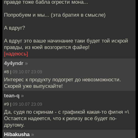
правде тоже бабла огрести мона...
Попробуем и мы... (эта братия в смысле)
А вдруг?
А вдруг это ваше начинание таки будет той искрой
правды, из коей возгорится файер!
[надеюсь]
4y4yndr
»
#8 |
09.10.07 23:09
Интерес к продукту подогрет до невозможности.
Скорей уже выпускайте!
tean-q
»
#9 |
09.10.07 23:09
Да, судя по скринам - с графикой какая-то фигня =\
Остается надеется, что к релизу все будет по-
другому.
Hibakusha
»