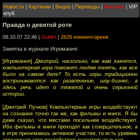
Новости
|
Картинки
|
Видео
|
Переводы
|
Магазин
|
VIP
клуб
Правда о девятой роте
09.10.07 22:46
|
Goblin
|
2629 комментариев
Заметка в журнале Игромания:
[Игромания]
Дмитрий, насколько, как вам кажется,
компьютерная игра поможет людям понять, как все
было на самом деле? То есть игры традиционно
воспринимаются как развлечение, шоу-бизнес, а
здесь речь идет о тяжелой и очень серьезной
истории.
[Дмитрий Пучков] Компьютерные игры воздействуют
на сознание точно так же, как фильмы и книги. Я бы
даже сказал, что местами посильнее воздействуют.
Ибо фильмы и книги проходят как созерцательное, а
в игре принимаешь активное участие, то есть уровень
эмоционального воздействия значительно выше.