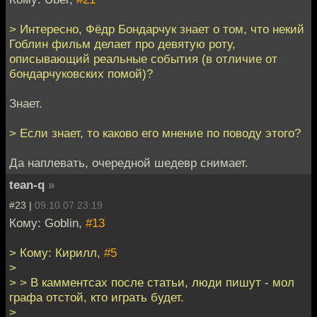
> Интересно, Фёдр Бондарчук знает о том, что некий
Гоблин фильм делает про девятую роту,
описывающий реальные события (в отличие от
бондарчуковских помой)?
Знает.
> Если знает, то каково его мнение по поводу этого?
Да наплевать, очередной шедевр снимает.
tean-q
»
#23 |
09.10.07 23:19
Кому: Goblin,
#13
> Кому: Кирилл,
#5
>
> > В камментсах после статьи, люди пишут - мол
графа отстой, кто играть будет.
>