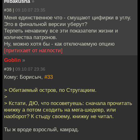
Hibakusha
»
#38 |
09.10.07 23:35
Меня единственное что - смущают цифирки в углу.
Это в финальной версии уберут?
Терпеть ненавижу все эти показатели жизни и
количества патронов.
Ну, можно хотя бы - как отключаемую опцию
[притихает от наглости]
Goblin
»
#39 |
09.10.07 23:36
Кому: Борисыч,
#33
> Обитаемый остров, по Стругацким.
>
> Кстати, ДЮ, что посоветуешь: сначала прочитать
книжку а потом сходить на мега-шедевр, или
наоборот? К стыду своему, книжку не читал.
Ты ж вроде взрослый, камрад.