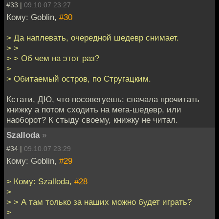
#33 |
09.10.07 23:27
Кому: Goblin,
#30
> Да наплевать, очередной шедевр снимает.
> >
> > Об чем на этот раз?
>
> Обитаемый остров, по Стругацким.
Кстати, ДЮ, что посоветуешь: сначала прочитать
книжку а потом сходить на мега-шедевр, или
наоборот? К стыду своему, книжку не читал.
Szalloda
»
#34 |
09.10.07 23:29
Кому: Goblin,
#29
> Кому: Szalloda,
#28
>
> > А там только за наших можно будет играть?
>