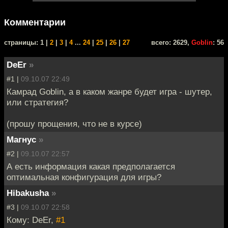
Комментарии
cтраницы: 1 |
2
|
3
|
4
...
24
|
25
|
26
|
27
всего: 2629,
Goblin
: 56
DeEr
»
#1 |
09.10.07 22:49
Камрад Goblin, а в каком жанре будет игра - шутер,
или стратегия?
(прошу прощения, что не в курсе)
Магнус
»
#2 |
09.10.07 22:57
А есть информация какая предполагается
оптимальная конфигурация для игры?
Hibakusha
»
#3 |
09.10.07 22:58
Кому: DeEr,
#1