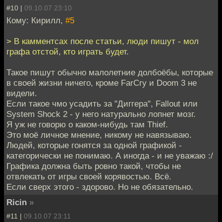
#10 |
09.10.07 23:10
Кому: Кирилл,
#5
> В камментсах после статьи, люди пишут - мол
графа отстой, кто играть будет.
Такое пишут обычно малолетние долбоёбы, которые
в своей жизни ничего, кроме FarCry и Doom 3 не
видели.
Если такое чмо усадить за "Диггера", Fallout или
System Shock 2 - у него натурально лопнет мозг.
Я уж не говорю о каком-нибудь там Thief.
Это моё личное мнение, никому не навязываю.
Людей, которые гонятся за одной графикой -
категорически не понимаю. А иногда - и не уважаю :/
Графика должна быть ровно такой, чтобы не
отвлекать от игры своей корявостью. Всё.
Если сверх этого - здорово. Но не обязательно.
Ricin
»
#11 |
09.10.07 23:11