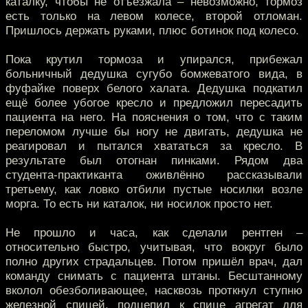
каталку, чтобы не отъезжала – невозможно, тормоз
есть только на левом колесе, второй отломан.
Пришлось держать руками, плюс ботинок под колесо.
Пока крутил тормоза и упирался, прибежал
больничный дедушка сугубо бомжеватого вида, в
фуфайке поверх белого халата. Дедушка подкатил
ещё более убогое кресло и предложил пересадить
пациента на него. На пояснения о том, что с таким
переломом лучше бы ногу не двигать, дедушка не
реагировал и пытался хвататься за кресло. В
результате был отогнан пинками. Рядом два
студента-практиканта оживлённо рассказывали
третьему, как ловко отбили пустые носилки возле
морга. То есть ни каталок, ни носилок просто нет.
Не прошло и часа, как сделали рентген –
относительно быстро, учитывая, что вокруг было
полно других страдальцев. Потом пришёл врач, дал
команду снимать с пациента штаны. Бесштанному
вколол обезболивающее, насквозь проткнул ступню
железной спицей, подцепил к спице агрегат для