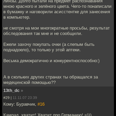
линзы. Долго пытали на предмет распознавания
мною красного и зелёного цвета. Чего-то понаписали
в бумажку и наговорили асисстентке для занесения
в компьютер.
не смотря на мои многократные просьбы, результат
обследования так мне и не сообщили.
Ежели захочу покупать очки (а слепым быть
поднадоело), то только у этой аптеки.
Весьма демократично и конкурентноспособно:)
А в скольких других странах ты обращался за
медецинской помощью??
13th_dc
»
#29 |
11.11.07 23:39
Кому: Буравчик,
#16
Камрад, хватит! Хватит про Германию! =)))