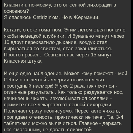
Кларитин, по-моему, это от сенной лихорадки в
основном?
Я спасаюсь Cetirizin'ом. Но в Жермании.
Кстати, о соке томатном. Этим летом съел полкило
якобы немецкой клубники. И букально минут через
10 вдруг перехватило дыхание, воздух стал
вырываться со свистом, стал закашливаться.
Просто провал... Cetirizin спас через 15 минут.
Классная штука.
И еще одно наблюдение. Может, кому поможет - мой
Cetirizin от летней аллергии отлично лечит
простудный насморк! Я уже 2 раза так лечился -
отличные результаты. Как только раздувается нос,
начинаешь чихать, захлюбываться соплями -
примите свое лекарство от сенной лихорадки.
Полегчает сразу неописуемо. Перестаете чихать,
пропадает отечность, практически не течет. Т.е. 3-4
таблетками можно вылечиться. Главное - держать
нос смазанным, не давать слизистой