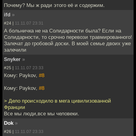
Почему? Мы ж ради этого её и содержим.
ifd
»
#24 |
11.11.07 23:31
А больничка не на Солидарности была? Если на
Солидарности, то срочно перевози травмированного!
Залечат до гробовой доски. В моей семье двоих уже
залечили
Snyker
»
#25 |
11.11.07 23:33
Кому: Paykov,
#8
Кому: Paykov,
#8
> Дело происходило в мега цивилизованной
Франции
Все мы люди,все мы человеки.
Dok
»
#26 |
11.11.07 23:33