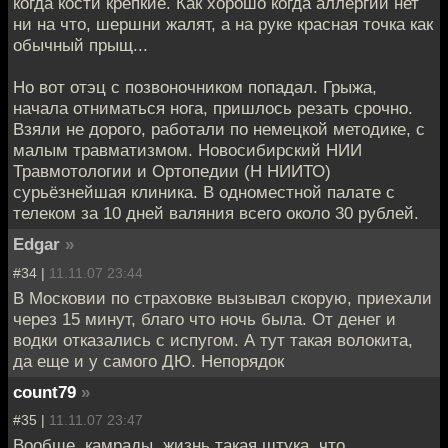
когда кости крепкие. Как хорошо когда аллергии нет
ни на что, шершни жалят, а на руке красная точка как
обычный прыщ...
Но вот отэц с позвоночником попадал. Грыжа,
начала отниматься нога, пришлось резать срочно.
Взяли не дорого, работали по немецкой методике, с
малым травматизмом. Новосибирский НИИ
Травмотологии и Ортопедии (Н НИИТО)
сурьёзнейшая клиника. В одноместной палате с
телеком за 10 дней валяния всего около 30 рублей.
Edgar
»
#34 |
11.11.07 23:44
В Московии по страховке вызывал скорую, приехали
через 15 минут, благо что ночь была. От денег и
водки отказались с испугом. А тут такая волокита,
да еще и у самого ДЮ. Непорядок
count79
»
#35 |
11.11.07 23:47
Вообще, камрады, жизнь такая штука, что