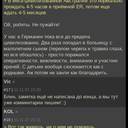
> В мега-цивилизованной Австралии это нормально
прождать 4-5 часов в приёмной ER, потом еще
ждать 4-5 месяцев
Ой, робяты. Не пужайте!
У нас в Германии пока все до предела
цивилизованно. Два раза попадал в больницу с
малолетним сыном (перелом черепа и травма глаза,
но все обошлось) - просто поражался
оперативности, вежливости, вниманию и участию
врачей. С детьми вообще сюсюкаются как с
родными. Аж потом не занли как благодарить.
Vic
»
#17 |
11.11.07 23:20
Блин, заметка ещё не написана до конца, а мы тут
уже комментарии пишем! :)
KOL
»
#18 |
11.11.07 23:21
> Вот так живешь, ни о чем не думаешь,