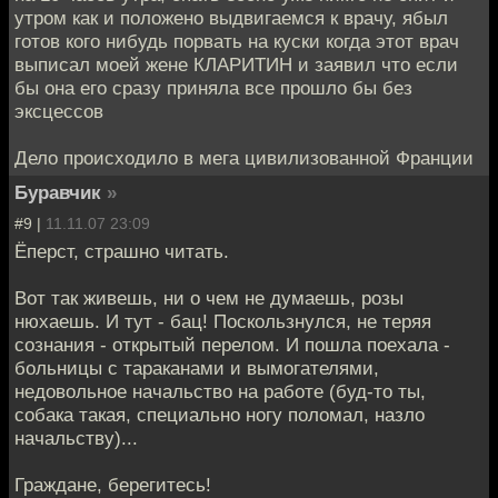
утром как и положено выдвигаемся к врачу, ябыл
готов кого нибудь порвать на куски когда этот врач
выписал моей жене КЛАРИТИН и заявил что если
бы она его сразу приняла все прошло бы без
эксцессов
Дело происходило в мега цивилизованной Франции
Буравчик
»
#9 |
11.11.07 23:09
Ёперст, страшно читать.
Вот так живешь, ни о чем не думаешь, розы
нюхаешь. И тут - бац! Поскользнулся, не теряя
сознания - открытый перелом. И пошла поехала -
больницы с тараканами и вымогателями,
недовольное начальство на работе (буд-то ты,
собака такая, специально ногу поломал, назло
начальству)...
Граждане, берегитесь!