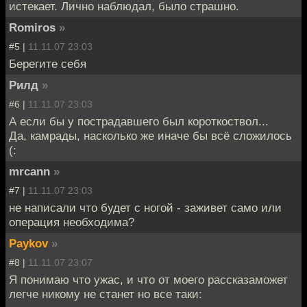
истекает. Лично наблюдал, было страшно.
Romiros
»
#5 |
11.11.07 23:03
Берегите себя
Рилд
»
#6 |
11.11.07 23:03
А если бы у пострадавшего был короткоствол...
Да, камрады, насколько же иначе бы всё сложилось
(:
mrcann
»
#7 |
11.11.07 23:03
не написали что будет с ногой - заживет само или
операция необходима?
Paykov
»
#8 |
11.11.07 23:07
Я понимаю что ужас, и что от моего рассказаможет
легче никому не станет но все таки: