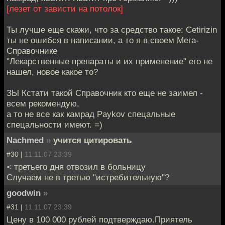
[лезет от зависти на потолок]
Ты лучше еще скажи, что за средство такое: Cetirizin
ты не ошибся в написании, а то я в своем Мега-
Справочнике
"Лекарственные препараты и их применение" его не
нашел, новое какое то?
ЗЫ Кстати такой Справочник кто еще не заимел -
всем рекомендую,
а то не все как камрад Paykov спецальные
спецальности имеют. =)
Nachmed
»
учится цитировать
#30 |
11.11.07 23:39
< третьего дня отвозил в больницу
Случаем не в третью "истребительную"?
goodwin
»
#31 |
11.11.07 23:39
Цену в 100 000 рублей подтверждаю.Приятель