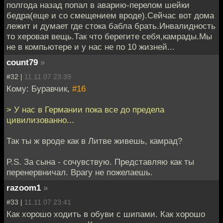
полгода назад попал в аварию-перелом шейки
бедра(еще и со смещением вроде).Сейчас вот дома
лежит и думает где стока бабла брать.Инвалидность
то херовая вещь.Так что берегите себя,камрады.Мы
не в компьютере и у нас не по 10 жизней...
count79
»
#32 |
11.11.07 23:39
Кому: Буравчик,
#16
> У нас в Германии пока все до предела
цивилизованно...
Так ты ж вроде как в Литве живешь, камрад?
P.S. За сына - сочувствую. Представляю как ты
перенервничал. Врагу не пожелаешь.
razoom1
»
#33 |
11.11.07 23:41
Как хорошо ходить в обуви с шипами. Как хорошо