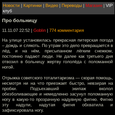
Новости
|
Картинки
|
Видео
|
Переводы
|
Магазин
|
VIP
клуб
Про больницу
11.11.07 22:52
|
Goblin
|
774 комментария
На улице установилась прекрасная питерская погода
– дождь и слякоть. По утрам это дело превращается в
лёд, и на нём, присыпанном лёгким снежком,
постоянно падают люди. Не далее как третьего дня
отвозил в больницу жертву гололёда с поломанной
ногой.
Отрыжка советского тоталитаризма — скорая помощь,
несмотря ни на что приезжает быстро, невзирая на
пробки. Подъехавший экипаж вколол
обезболивающее и немедленно засунул поломанную
ногу в какую-то прозрачную надувную фигню. Фигню
эту надули, надутая фигня обхватила и
зафиксировала ногу.