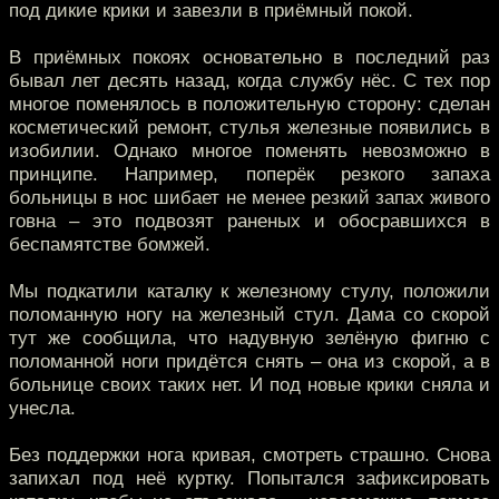
под дикие крики и завезли в приёмный покой.
В приёмных покоях основательно в последний раз
бывал лет десять назад, когда службу нёс. С тех пор
многое поменялось в положительную сторону: сделан
косметический ремонт, стулья железные появились в
изобилии. Однако многое поменять невозможно в
принципе. Например, поперёк резкого запаха
больницы в нос шибает не менее резкий запах живого
говна – это подвозят раненых и обосравшихся в
беспамятстве бомжей.
Мы подкатили каталку к железному стулу, положили
поломанную ногу на железный стул. Дама со скорой
тут же сообщила, что надувную зелёную фигню с
поломанной ноги придётся снять – она из скорой, а в
больнице своих таких нет. И под новые крики сняла и
унесла.
Без поддержки нога кривая, смотреть страшно. Снова
запихал под неё куртку. Попытался зафиксировать