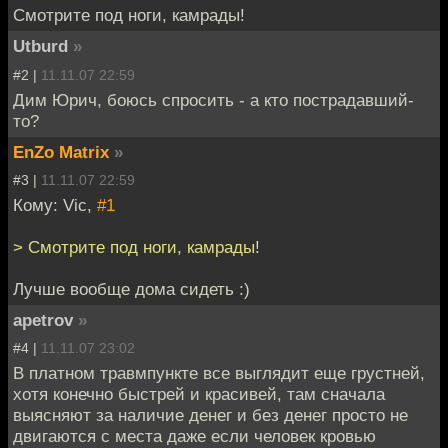
Смотрите под ноги, камрады!
Utburd
»
#2 |
11.11.07 22:59
Дим Юрич, боюсь спросить - а кто пострадавший-
то?
EnZo Matrix
»
#3 |
11.11.07 22:59
Кому: Vic,
#1
> Смотрите под ноги, камрады!
Лучше вообще дома сидеть :)
apetrov
»
#4 |
11.11.07 23:02
В платном травмпункте все выглядит еще грустней,
хотя конечно быстрей и красивей, там сначала
выясняют за наличие денег и без денег просто не
двигаются с места даже если человек кровью