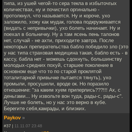
типа, из ушей чегой-то сера текла в избыточгых
количествах, ну и почистил оргинально -
протолкнул, что называется. Ну и короче, ухо
заложило, хожу как мудак, голова подкруживается
(видать с непривычки), ухо болеть начинает. Ну и
поехал в больничку. Ну а там ясень пень талонов
нет, случай - не ахти, приходите завтра. После
некоторых препирательства бабло победило зло (это
у нас типа страховая медицина такая, бабло есть - в
кассу, бабла нет - можешь сдохнуть, большинству
молодых-средних похуй, старшее поколение в
основном еще что то по старой проклятой
тоталитарной привычке пытается тянуть), ухо
промыли, просушили, вроде ок. Но поразило
отношение: "за каким хуем приперлись???!!! Ах, с
деньгами... Ну извольте вон туда, рады-с, рады-с".
Лучше не болеть, но у нас это верно в кубе.
Берегите себя,камрады, и близких.
Paykov
»
#37 |
11.11.07 23:48