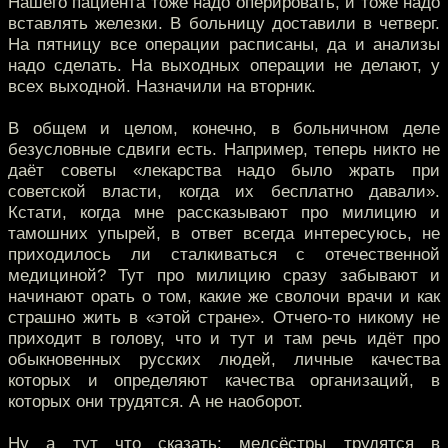
Нашего пациента тоже надо оперировать, и тоже надо
вставлять железки. В больницу доставили в четверг.
На пятницу все операции расписаны, да и анализы
надо сделать. На выходных операции не делают, у
всех выходной. Назначили на вторник.
В общем и целом, конечно, в больничном деле
безусловные сдвиги есть. Например, теперь никто не
даёт советы «лекарства надо было жрать при
советской власти, когда их бесплатно давали».
Кстати, когда мне рассказывают про милицию и
тамошних упырей, в ответ всегда интересуюсь, не
приходилось ли сталкиваться с отечественной
медициной? Тут про милицию сразу забывают и
начинают орать о том, какие же сволочи врачи и как
страшно жить в «этой стране». Отчего-то никому не
приходит в голову, что и тут и там речь идёт про
обыкновенных русских людей, личные качества
которых и определяют качества организаций, в
которых они трудятся. А не наоборот.
Ну а тут что сказать: медсёстры трудятся в