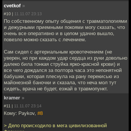
cvetkof
»
#10 |
11.11.07 23:13
По собственному опыту общения с травматологиями
и дежурными приемными покоями могу сказать, что
очень все оперативно и в целом удачно вышло,
повезло можно сказать с лечением.
Сам сидел с артериальным кровотечением (не
уверен, но при каждом удар сердца из руки довольно
далеко била тонкая струйка ярко-красной крови) и
все чего дождался за полтора часа это непонятной
бабушки, которая плеснула на рану перекисью из
майонезной баночки и сказала, что неча мол тут
сидеть, врача не будет, езжай в травмопункт.
kramer
»
#11 |
11.11.07 23:14
Кому: Paykov,
#8
> Дело происходило в мега цивилизованной