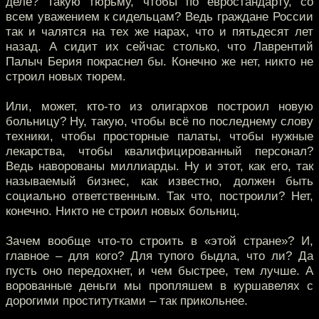
деле? Такую тюрьму, чтобы по евростандарту, со
всем уважением к сидельцам? Ведь граждане России
так и чалятся на тех же нарах, что и пятьдесят лет
назад. А сидит их сейчас столько, что Лаврентий
Палыч Берия покраснел бы. Конечно же нет, никто не
строил новых тюрем.
Или, может, кто-то из олигархов построил новую
больницу? Ну, такую, чтобы всё по последнему слову
техники, чтобы просторные палаты, чтобы нужные
лекарства, чтобы квалифицированный персонал?
Ведь наворованы миллиарды. Ну и этот, как его, так
называемый бизнес, как известно, должен быть
социально ответственным. Так что, построили? Нет,
конечно. Никто не строил новых больниц.
Зачем вообще что-то строить в «этой стране»? И,
главное – для кого? Для тупого быдла, что ли? Да
пусть оно передохнет, и чем быстрее, тем лучше. А
ворованные деньги мы пропляшем в куршавелях с
дорогими проститутками – так прикольнее.