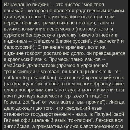
Изначально пиджин -- это чистое "моя твоя
понимай", которое не является родственным языком
для двух сторон. По умолчанию языки при этом
неродственные, грамматика не похожая, так что
взаимопонимание невозможно (поэтому, кстати,
суржик и белорусскую трасянку тяжело отнести к
пиджинам -- слишком близки русский, украинский и
белорусский). С течением времени, если на
пиджине говорят достаточно долго, он превращается
в креольский язык. Примеры таких языков --
ямайский джангватаак (пример в упрощенной
транскрипции: lisn maan, mi kam tu ju drink milk, mi
not kam tu ju kaunt kau), гаитянский креольский язык
(на французской основе; в нем многие французские
слова воспринимались на слух и могли измениться
почти до неузнаваемости, ср. zozo "птица" от
l'oiseau, zot "вы" от vous autres "вы, прочие"). Иногда
дело доходит до того, что креольский язык
становится государственным - напр., в Папуа-Новой
Гвинее официальный язык "ток-писин". Лексика вся
английская, а грамматика ближе к австронезийским