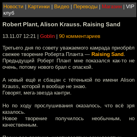
Новости
|
Картинки
|
Видео
|
Переводы
|
Магазин
|
VIP
клуб
Robert Plant, Alison Krauss. Raising Sand
13.11.07 12:21
|
Goblin
|
90 комментариев
Третьего дня по совету уважаемого камрада приобрёл
свежее творение Роберта Планта —
Raising Sand
.
Предыдущий Роберт Плант мне показался как-то не
очень, потому нового брал с опаской.
А новый ещё и сбацан с тётенькой по имени Alison
Krauss, которой я вообще не знаю.
Говорят, мега-звезда кантри.
Но по ходу прослушивания оказалось, что всё зря
казалось.
Новое творение получилось необычным, но
качественным.