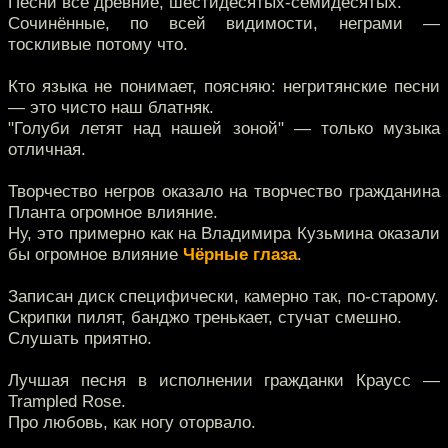
Песни все древние, шестидесятых-семидесятых.
Сочинённые, по всей видимости, неграми —
тоскливые потому что.
Кто языка не понимает, поясняю: негритянские песни
— это чисто наш блатняк.
"Голуби летят над нашей зоной" — только музыка
отличная.
Творчество негров оказало на творчество гражданина
Планта огромное влияние.
Ну, это примерно как на Владимира Кузьмина оказали
бы огромное влияние
Чёрные глаза
.
Записан диск специфически, камерно так, по-старому.
Скрипки пилят, банджо тренькает, стучат смешно.
Слушать приятно.
Лучшая песня в исполнении гражданки Краусс —
Trampled Rose.
Про любовь, как ногу оторвало.