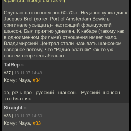
Франции. Вроде бы так %)
Слушаю в основном рок 60-70-х. Недавно купил диск
Jacques Brel (хотел Port of Amsterdam Bowie в
оригинале усыщать)- настоящий французский
шансон. Был приятно удивлен. К кабаре (такому как
в одноименном фильме) отношения имеет мало.
Владимирский Централ стали называть шансоном
наверное потому, что "Радио блатняк" как то уж
совсем непрезентабельно.
TalRep
»
#37 |
13.11.07 14:49
Кому: Naya,
#34
ээ, речь про _русский_ шансон. _Русский_шансон_ -
это блатняк.
Straight
»
#38 |
13.11.07 14:50
Кому: Naya,
#33