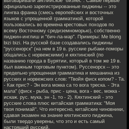
выговаривали английское "бизнес". Самые первые
официально зарегистрированные пиджины -- это
лингва франка (смесь европейских и восточных
языков с упрощенной грамматикой, которой
пользовались во времена крестовых походов по
всему Восточному средиземноморью), собственно
пиджин-инглиш и "бич-ла-мар". Примеры: Me blong
bizi bizi. На русской базе создавались пиджины
"руссенорск" (на нем в 19 в. русские рыбаки-поморы
общались с норвежскими) и кяхтинский (по
названию города в Бурятии, который в том же 19 в.
был важным торговым пунктом). Руссенорск -- это
предельно упрощенная грамматика и мешанина из
русских и норвежских слов: "Твойя фиск копом? - Та.
- Как прис? - Эн вога мокка са то вога треска. - Эта
мала" (фиск - рыба, прис - цена, вога - вес, мокка -
искаж. рус. мука, эн -1, то - 2). Кяхтинский - это
русские слова плюс китайская грамматика: "Моя
твоя понимай". Что интересно, китайские чиновники,
сдавая экзамен на знание кяхтинского пиджина,
были твердо уверены, что это и есть самый
настоящий русский.