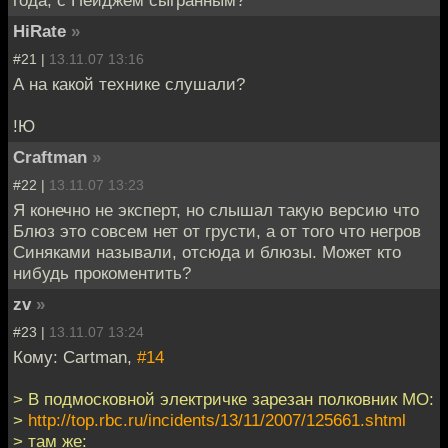
HiRate
»
#21 |
13.11.07 13:16
А на какой технике слушали?
!Ю
Craftman
»
#22 |
13.11.07 13:23
Я конечно не эксперт, но слышал такую версию что
Блюз это совсем нет от грусти, а от того что негров
Синяками называли, отсюда и блюзы. Может кто
нибудь прокоментить?
zv
»
#23 |
13.11.07 13:24
Кому: Cartman,
#14
> В подмосковной электричке зарезан полковник МО:
>
http://top.rbc.ru/incidents/13/11/2007/125661.shtml
> там же: