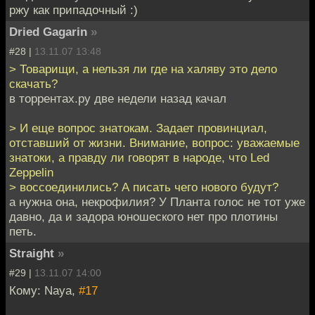
ржу как припадочный :)
Dried Gagarin
»
#28 |
13.11.07 13:48
> Товарищи, а нельзя ли где на халяву это дело
скачать?
в торрентах.ру две недели назад качал
> И еще вопрос знатокам. Задает провинциал,
отставший от жизни. Внимание, вопрос: уважаемые
знатоки, а правду ли говорят в народе, что Led
Zeppelin
> воссоединились? А писать чего нового будут?
а нужна она, некрофилия? У Планта голос не тот уже
давно, да и задора юношеского нет про плотины
петь.
Straight
»
#29 |
13.11.07 14:00
Кому: Naya,
#17