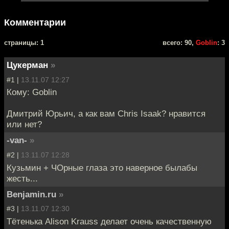
Комментарии
cтраницы: 1
всего: 90,
Goblin
: 3
Цукерман
»
#1 |
13.11.07 12:27
Кому: Goblin
Дмитрий Юрьич, а как вам Chris Isaak? нравится
или нет?
-van-
»
#2 |
13.11.07 12:28
Кузьмин + ЧОрные глаза это наверное былабы
жесть...
Benjamin.ru
»
#3 |
13.11.07 12:30
Тётенька Alison Krauss делает очень качественную