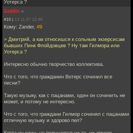
Уотерса ?
Goblin
»
#10 |
13.11.07 12:46
Кому: Zander,
#9
> Дмитрий, а как относишся к сольным экзерсисам
бывших Пинк Флойдовцев ? Ну там Гилмора или
Уотерса ?
Интересно обычно творчество коллектива.
Что с того, что гражданин Вотерс сочинил все
песни?
Такую музыку, как с пацанами, один он сочинить не
может, и потому не интересно.
Что с того, что граждани Гилмор сочинял с пацанами
отличную музыку и здорово пел?
Когда он один, не получается ни то, ни другое.