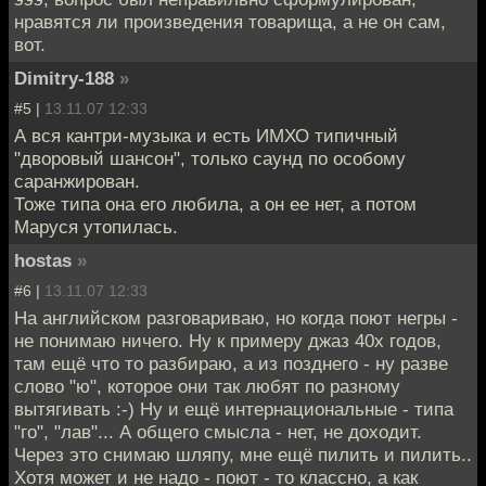
нравятся ли произведения товарища, а не он сам,
вот.
Dimitry-188
»
#5 |
13.11.07 12:33
А вся кантри-музыка и есть ИМХО типичный
"дворовый шансон", только саунд по особому
саранжирован.
Тоже типа она его любила, а он ее нет, а потом
Маруся утопилась.
hostas
»
#6 |
13.11.07 12:33
На английском разговариваю, но когда поют негры -
не понимаю ничего. Ну к примеру джаз 40х годов,
там ещё что то разбираю, а из позднего - ну разве
слово "ю", которое они так любят по разному
вытягивать :-) Ну и ещё интернациональные - типа
"го", "лав"... А общего смысла - нет, не доходит.
Через это снимаю шляпу, мне ещё пилить и пилить..
Хотя может и не надо - поют - то классно, а как