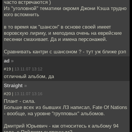
часто встречаются )
Из "уголовной" тематики окромя Джони Кэша трудно
кого вспомнить
в то время как "шансон" в основе своей имеет
воровскую лирику, и мелодика очень на еврейские
песенки смахивает. Да и имена персонажей.
Сравнивать кантри с шансоном ? - тут уж ближе рэп
ad
»
#19 |
13.11.07 13:12
отличный альбом, да
Straight
»
#20 |
13.11.07 13:16
Плант - сила.
Больше всех из бывших ЛЗ написал, Fate Of Nations
- вообще, на уровне "групповых" альбомов.
Дмитрий Юрьевич - как относитесь к альбому 94
года, с Пейджем сыгранным?