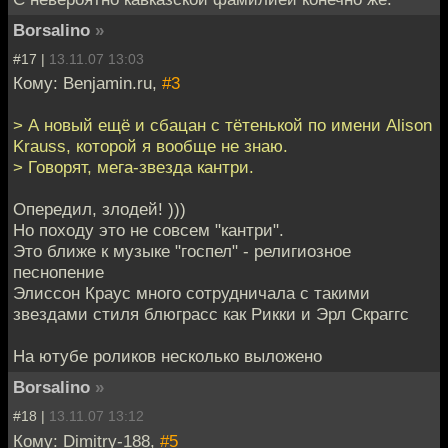
Borsalino
»
#17 |
13.11.07 13:03
Кому: Benjamin.ru,
#3
> А новый ещё и сбацан с тётенькой по имени Alison
Krauss, которой я вообще не знаю.
> Говорят, мега-звезда кантри.
Опередил, злодей! )))
Но походу это не совсем "кантри".
Это ближе к музыке "госпел" - религиозное
песнопение
Элиссон Краус много сотрудничала с такими
звездами стиля блюграсс как Рикки и Эрл Скраггс
На ютубе роликов несколько выложено
Borsalino
»
#18 |
13.11.07 13:12
Кому: Dimitry-188,
#5