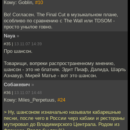
Кому: Goblin,
#10
Во! Согласен. The Final Cut в музыкальном плане,
особливо по сравнению с The Wall или TDSOM -
просто унылое говно.
Naya
»
#35 |
13.11.07 14:39
Про шансон.
Товарищи, вопреки распространенному мнению,
шансон - это не блатняк. Эдит Пиаф, Далида, Шарль
Азнавур, Мирей Матье - вот это шансон.
Собакевич
»
#36 |
13.11.07 14:48
Кому: Miles_Perpetuus,
#24
> Ну, шансоном изначально называли кабарешные
песни, после чего в России черз кабаки и рестораны
мутировал до Владимирского Централа. Родом из