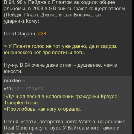
В 94, 98 у Пейджа с Плантом выходили общие
альбомы, в 2008 в GB они сыграют концерт втроем
(Пейдж, Плант, Джонс, и сын Бонэма, как
ударник).Кому:
Dried Gagarin,
#28
> У Планта голос не тот уже давно, да и задора
юношеского нет про плотины петь.
Ну-ну. В 94 очень даже отпел - душевнее, чем в
юности.
maxlee
»
#30 |
13.11.07 14:36
>Лучшая песня в исполнении гражданки Краусс -
Trampled Rose.
>Про любовь, как ногу оторвало.
Песня, кстати, авторства Tom'а Waits'a, на альбоме
Real Gone присутствует. У Вэйтса много такого и