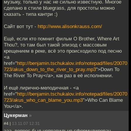
музыку, только у нас не сильно известную. Многое
сделано в стиле bluegrass, для простоты можно
сказать - типа кантри :)
Сайт вот тут -
http://www.alisonkrauss.com/
Ещё, если кто помнит фильм O Brother, Where Art
Thou?, то там был такой эпизод с массовым
крещением в реке, всё это происходило под песню
<a
href="
http://benjamin.tschukalov.info/notepad/files/20070
723/akus_down_to_the_river_to_pray.mp3
">Down To
The River To Pray</a>, как раз в её исполнении.
И ещё лирично-мелодичная - <a
href="
http://benjamin.tschukalov.info/notepad/files/20070
723/akus_who_can_blame_you.mp3
">Who Can Blame
You</a>.
Цукерман
»
#4 |
13.11.07 12:31
эээ, вопрос был неправильно сформулирован,