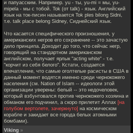
и папуасским. Например. yu - ты, yu-mi = мы, yu-
mipela - мы с тобой. Tok (от talk) - язык. Английский
язык на ток-писин называется Tok ples bilong Sidni,
т.е. talk place belong Sidney, Сиднейский язык.
Что касается специфического произношения, у
американских негров его сохранение -- это зачастую
дело принципа. Доходит до того, что сейчас негр,
говорящий на стандартном американском
английском, получает ярлык "acting white" - т.е.
"корчит из себя белого". Кстати, создается
впечатление, что самые оголтелые расисты в США в
данный момент водятся именно среди чернокожего
населения (см. Nation of Islam -- идеологи этой
организации уверены: белый -- это недочеловек,
который взбунтовался против чернокожего хозяина и
обманом его подчинил, а скоро прилетит Аллах
[на
голубом вертолете, зачеркнуто]
на космическом
корабле и закидает все города белых атомными
бомбами).
Viking
»