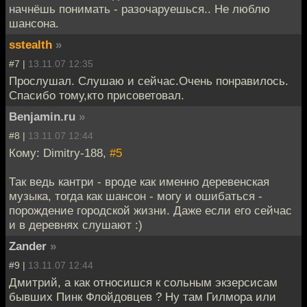
начнёшь понимать - разочаруешься.. Не люблю
шансона.
sstealth
»
#7 |
13.11.07 12:35
Прослушал. Слушаю и сейчас.Очень понравилось.
Спасибо тому,кто присоветовал.
Benjamin.ru
»
#8 |
13.11.07 12:44
Кому: Dimitry-188,
#5
Так ведь кантри - вроде как именно деревенская
музыка, тогда как шансон - могу и ошибаться -
порождение городской жизни. Даже если его сейчас
и в деревнях слушают :)
Zander
»
#9 |
13.11.07 12:44
Дмитрий, а как относишся к сольным экзерсисам
бывших Пинк Флойдовцев ? Ну там Гилмора или