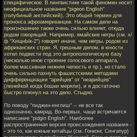
специфическое. В лингвистике такой феномен носит
неофициальное название "pigeon English"
(голубиный английский). Это общий термин для
прононса афроамериканцев. На самом деле на
произношение также очень сильно влияет, откуда
родом говорящий. Например, ямайские негры (см. х/
ф "ХищнЫк-2") говорят иначе, чем негры, родом из
африканских стран. Я, грешным делом, в юности
хотел подвести под это антропологическую базу
(несколько иное строение голосового аппарата,
более массивная нижняя челюсть и пр.), но стало
очень сильно пахнуть фашистскими методами
дифференциации "арийцев" от "неарийцев"
(линейкой когда бошки меряли), и я достаточно
быстро плюнул на это дело. Стыдно.
По поводу "пиджин-инглиш" -- не все так
однозначно, камрад. Во-первых, чаще встречается
написание "pidgin English". Наиболее
распространенная версия происхождения названия -
- это то, как южные китайцы (см. Гонконг, Сингапур)