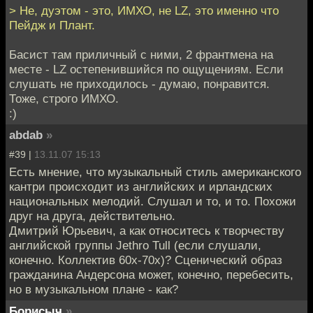
> Не, дуэтом - это, ИМХО, не LZ, это именно что
Пейдж и Плант.
Басист там приличный c ними, 2 франтмена на
месте - LZ остепенившийся по ощущениям. Если
слушать не приходилось - думаю, понравится.
Тоже, строго ИМХО.
:)
abdab
»
#39 |
13.11.07 15:13
Есть мнение, что музыкальный стиль американского
кантри происходит из английских и ирландских
национальных мелодий. Слушал и то, и то. Похожи
друг на друга, действительно.
Дмитрий Юрьевич, а как относитесь к творчеству
английской группы Jethro Tull (если слушали,
конечно. Коллектив 60х-70х)? Сценический образ
гражданина Андерсона может, конечно, перебесить,
но в музыкальном плане - как?
Борисыч
»