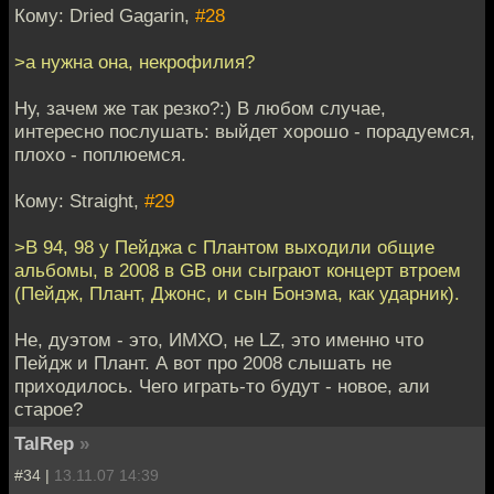
Кому: Dried Gagarin,
#28
>а нужна она, некрофилия?
Ну, зачем же так резко?:) В любом случае,
интересно послушать: выйдет хорошо - порадуемся,
плохо - поплюемся.
Кому: Straight,
#29
>В 94, 98 у Пейджа с Плантом выходили общие
альбомы, в 2008 в GB они сыграют концерт втроем
(Пейдж, Плант, Джонс, и сын Бонэма, как ударник).
Не, дуэтом - это, ИМХО, не LZ, это именно что
Пейдж и Плант. А вот про 2008 слышать не
приходилось. Чего играть-то будут - новое, али
старое?
TalRep
»
#34 |
13.11.07 14:39