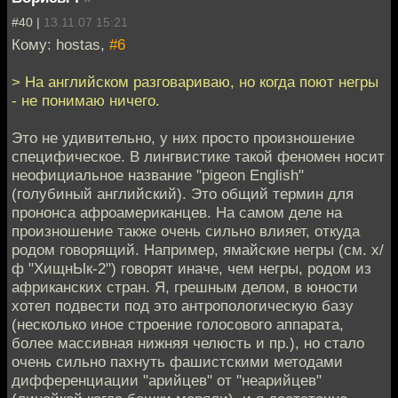
#40 |
13.11.07 15:21
Кому: hostas,
#6
> На английском разговариваю, но когда поют негры
- не понимаю ничего.
Это не удивительно, у них просто произношение
специфическое. В лингвистике такой феномен носит
неофициальное название "pigeon English"
(голубиный английский). Это общий термин для
прононса афроамериканцев. На самом деле на
произношение также очень сильно влияет, откуда
родом говорящий. Например, ямайские негры (см. х/
ф "ХищнЫк-2") говорят иначе, чем негры, родом из
африканских стран. Я, грешным делом, в юности
хотел подвести под это антропологическую базу
(несколько иное строение голосового аппарата,
более массивная нижняя челюсть и пр.), но стало
очень сильно пахнуть фашистскими методами
дифференциации "арийцев" от "неарийцев"