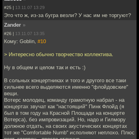
#25 |
13.11.07 13:29
Это что ж, из-за бугра везли? У нас им не торгуют?
Zander
»
#26 |
13.11.07 13:35
Кому: Goblin,
#10
> Интересно обычно творчество коллектива.
Ну в общем и целом так и есть :)
В сольных концертниках и того и другого все таки
сильнее всего выделяются именно "флойдовские"
вещи.
Вотерс молодец, команду грамотную набрал - на
концертах звучат как "настоящий" Пинк Флойд (я
был в том году на Красной Площади на концерте
Вотерса), без импровизаций. Но, надо и Гилмору
должное отдать, на своих акустических концертах
тот же "Comfortable Numb" исполняют неплохо. Плюс