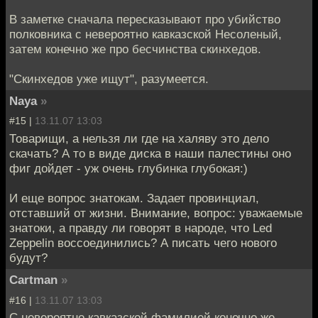
В заметке сначала пересказывают про убийство
полковника с невероятно кавказской Несоленый,
затем конечно же про бесчинства скинхедов.
"Скинхедов уже ищут", разумеется.
Naya
»
#15 |
13.11.07 13:03
Товарищи, а нельзя ли где на халяву это дело
скачать? А то в виде диска в наши палестины оно
фиг дойдет - уж очень глубинка глубокая:)
И еще вопрос знатокам. Задает провинциал,
отставший от жизни. Внимание, вопрос: уважаемые
знатоки, а правду ли говорят в народе, что Led
Zeppelin воссоединились? А писать чего нового
будут?
Cartman
»
#16 |
13.11.07 13:03
С невероятно кавказской фамилией конечно же.