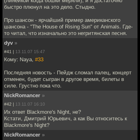
(линейкой когда бошки меряли), и я достаточно
быстро плюнул на это дело. Стыдно.
Про шансон - ярчайший пример американского
шансона - "The House of Rising Sun" от Animals. Где-
то читал, что изначально это негритянская песня.
dyv
»
#41 |
13.11.07 15:47
Кому: Naya,
#33
Последняя новость - Пейдж сломал палец, концерт
отменен, будет сыгран в другое время, билеты в
силе. Грустно пока что.
NickRomancer
»
#42 |
13.11.07 16:10
Их ответ Blackmore's Night, не?
Кстати, Дмитрий Юрьевич, а как Вы относитесь к
Blackmore's Night?
NickRomancer
»