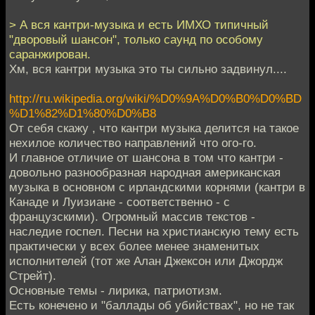
> А вся кантри-музыка и есть ИМХО типичный
"дворовый шансон", только саунд по особому
саранжирован.
Хм, вся кантри музыка это ты сильно задвинул....
http://ru.wikipedia.org/wiki/%D0%9A%D0%B0%D0%BD
%D1%82%D1%80%D0%B8
От себя скажу , что кантри музыка делится на такое
нехилое количество направлений что ого-го.
И главное отличие от шансона в том что кантри -
довольно разнообразная народная американская
музыка в основном с ирландскими корнями (кантри в
Канаде и Луизиане - соответственно - с
французскими). Огромный массив текстов -
наследие госпел. Песни на христианскую тему есть
практически у всех более менее знаменитых
исполнителей (тот же Алан Джексон или Джордж
Стрейт).
Основные темы - лирика, патриотизм.
Есть конечено и "баллады об убийствах", но не так