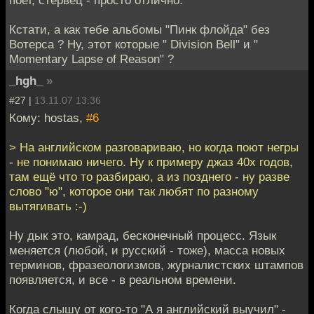
поет, стервец - просто отлично.
Кстати, а как тебе альбомы "Пинк флойда" без
Вотерса ? Ну, этот которые " Division Bell" и "
Momentary Lapse of Reason" ?
_hgh_
»
#27 |
13.11.07 13:36
Кому: hostas,
#6
> На английском разговариваю, но когда поют негры
- не понимаю ничего. Ну к примеру джаз 40х годов,
там ещё что то разбираю, а из позднего - ну разве
слово "ю", которое они так любят по разному
вытягивать :-)
Ну дык это, камрад, бесконечный процесс. Язык
меняется (любой, и русский - тоже), масса новых
терминов, фразеологизмов, журналистских штампов
появляется, и все - в реальном времени.
Когда слышу от кого-то "А я английский выучил" -