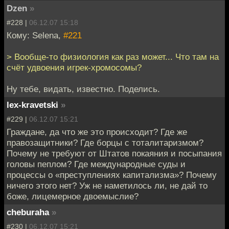
Dzen
»
#228 |
06.12.07 15:18
Кому: Selena,
#221
> Вообще-то физиология как раз может... Что там на
счёт удвоения игрек-хромосомы?
Ну тебе, видать, известно. Поделись.
lex-kravetski
»
#229 |
06.12.07 15:21
Граждане, да что же это происходит? Где же
правозащитники? Где борцы с тоталитаризмом?
Почему не требуют от Штатов покаяния и посыпания
головы пеплом? Где международные суды и
процессы о «преступлениях капитализма»? Почему
ничего этого нет? Уж не наметилось ли, не дай то
боже, лицемерное двоемыслие?
cheburaha
»
#230 |
06.12.07 15:21