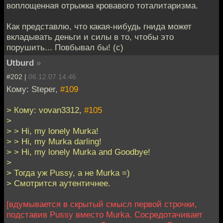
воплощенная отрыжка кровавого тоталитаризма.
Как представлю, что какая-нибудь гнида может
вкладывать деньги и силы в то, чтобы это
порушить... Повбывал бы! (с)
Utburd
»
#202 |
06.12.07 14:46
Кому: Steper,
#109
> Кому: vovan3312,
#105
>
> > Hi, my lonely Murka!
> > Hi, my Murka darling!
> > Hi, my lonely Murka and Goodbye!
>
> Тогда уж Pussy, а не Murka =)
> Смотрится аутентичнее.
[вдумывается в скрытый смысл первой строчки,
подставив Pussy вместо Murka. Сосредотачивает