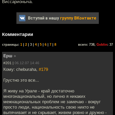
Виссарионыча.
Вступай в нашу
группу ВКонтакте
Комментарии
cтраницы:
1
|
2
| 3 |
4
|
5
|
6
|
7
|
8
всего: 738,
Goblin
: 37
Ерш
»
#201 |
06.12.07 14:46
Кому: cheburaha,
#179
Грустно это все...
Я живу на Урале - край достаточно
многонациональный, но лично я никаких
межнациональных проблем не замечаю - вокруг
просто люди, национальность свою никто не
выпячивает и не скрывает, живем ровно и дружно -