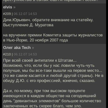
elvis
»
#209 |
06.12.07 14:53
Дим.Юрьевич. обратите внимание на статейку.
Выступление Д. Муратова
на вручении премии Комитета защиты журналистов
в Нью-Йорке, 20 ноября 2007 года
Олег aka Tech
»
#210 |
06.12.07 14:53
При всей своей антипатии к Штатам...
Возможно, что, если бы у нас ловили чуть-чуть
получше, мы бы все-таки вышли на первое место...
(то же самое касается и любой другой страны). Не в
обиду Д.Ю. с его профессией, конечно, сказано.
Да и, по-моему, при том высоком проценте
имеющихся в каждом обществе на сегодняшний
день "девиантных элементов" большое количество
заключенных есть скорее благо, чем зло.