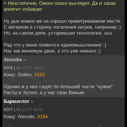
> Неэстетично. Ожоги плохо выглядят. Да и запах
аппетит отбивает
Ну дык можно же на хорошо проветриваемом месте.
С ветерком в сторону поселения негров, например :)
Но, на самом деле, устаревшая технология, аха.
Рад что у меня появился единомышленник! :)
Нас как минимум двое, а это уже немало ;)
Alexidis
»
#206 |
06.12.07 14:51
Кому: Goblin,
#193
Однако ж у них сидят по большей части "чужие"
Расты и Хулио, а у нас свои Ваньки.
Бармоглот
»
#207 |
06.12.07 14:51
Кому: Alexidis,
#164