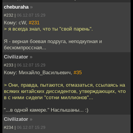
cheburaha
»
#232 |
06.12.07 15:29
Кому: cW,
#231
> я всегда знал, что ты "свой парень".
Я - верная боевая подруга, неподкупная и
бескомпроссная...
Civilizator
»
#233 |
06.12.07 15:29
Кому: Михайло_Васильевич,
#35
> Они, правда, пытаются, отмазаться, ссылаясь на
всяких китайских диссидентов, утверждающих, что
в с ними сидели "сотни миллионов"...
"...в одной камере." Наслышаны... :)
Civilizator
»
#234 |
06.12.07 15:29