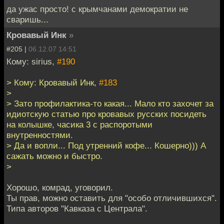
да ужас просто! с крымчанами демократии не
сваришь...
Кровавый Инк
»
#205 |
06.12.07 14:51
Кому: sirius,
#190
> Кому: Кровавый Инк,
#183
>
> Зато профилактика-то какая... Мало кто захочет за
идиотскую статью про кровавых русских посидеть
на колышке, часика 3 с распоротыми
внутренностями.
> Да и вопли... Под утренний кофе... Кошерно))) А
сажать можно и быстро.
>
Хорошо, комрад, уговорил.
Ты прав, можно оставить для "особо отличившихся".
Типа авторов "Кавказа с Централа".