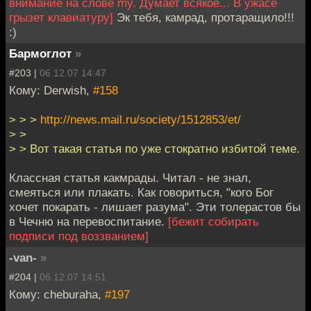
внимание на слове my. Думает всякое... В ужасе
грызет клавиатуру]
Эк тебя, камрад, протаращило!!!
:)
Бармоглот
»
#203 |
06.12.07 14:47
Кому: Derwish,
#158
> > >
http://news.mail.ru/society/1512853/et/
> >
> > Вот такая статья по уже стократно избитой теме.
Классная статья какмрады. Читал - не знал,
смеяться или плакать. Как говориться, "кого Бог
хочет покарать - лишает разума". Эти толерастов бы
в Чечню на перевоспитание.
[бежит собирать
подписи под воззванием]
-van-
»
#204 |
06.12.07 14:51
Кому: cheburaha,
#197