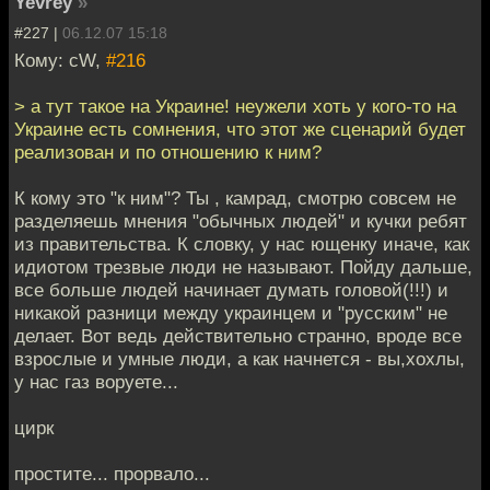
Yevrey
»
#227 |
06.12.07 15:18
Кому: cW,
#216
> а тут такое на Украине! неужели хоть у кого-то на
Украине есть сомнения, что этот же сценарий будет
реализован и по отношению к ним?
К кому это "к ним"? Ты , камрад, смотрю совсем не
разделяешь мнения "обычных людей" и кучки ребят
из правительства. К словку, у нас ющенку иначе, как
идиотом трезвые люди не называют. Пойду дальше,
все больше людей начинает думать головой(!!!) и
никакой разници между украинцем и "русским" не
делает. Вот ведь действительно странно, вроде все
взрослые и умные люди, а как начнется - вы,хохлы,
у нас газ воруете...
цирк
простите... прорвало...