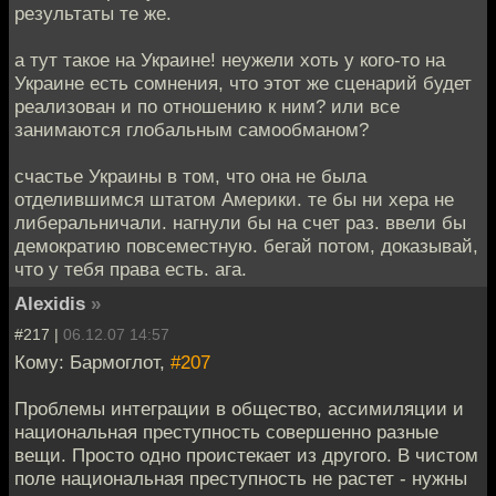
результаты те же.
а тут такое на Украине! неужели хоть у кого-то на
Украине есть сомнения, что этот же сценарий будет
реализован и по отношению к ним? или все
занимаются глобальным самообманом?
счастье Украины в том, что она не была
отделившимся штатом Америки. те бы ни хера не
либеральничали. нагнули бы на счет раз. ввели бы
демократию повсеместную. бегай потом, доказывай,
что у тебя права есть. ага.
Alexidis
»
#217 |
06.12.07 14:57
Кому: Бармоглот,
#207
Проблемы интеграции в общество, ассимиляции и
национальная преступность совершенно разные
вещи. Просто одно проистекает из другого. В чистом
поле национальная преступность не растет - нужны