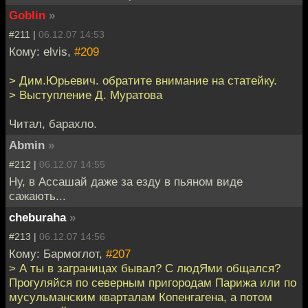
Goblin
»
#211 |
06.12.07 14:53
Кому: elvis,
#209
> Дим.Юрьевич. обратите внимание на статейку.
> Выступление Д. Муратова
Читал, барахло.
Abmin
»
#212 |
06.12.07 14:55
Ну, в Ассашай даже за езду в пьяном виде
сажають...
cheburaha
»
#213 |
06.12.07 14:56
Кому: Бармоглот,
#207
> А ты в заграницах бывал? С людЯми общался?
Прогуляйся по северным пригородам Парижа или по
мусульманским кварталам Копенгагена, а потом