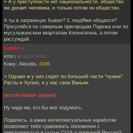
> А у преступности нет национальности, общество
же делает человека, и только потом он общество.
А ты в заграницах бывал? С людЯми общался?
Прогуляйся по северным пригородам Парижа или по
мусульманским кварталам Копенгагена, а потом
рассуждай.
Goblin
»
#208 |
06.12.07 14:52
Кому: Alexidis,
#206
> Однако ж у них сидят по большей части "чужие"
Расты и Хулио, а у нас свои Ваньки.
[всплёскивает руками]
Ну надо же, кто бы мог подумать.
Поделись, а какие интеллектуальные наработки
позволяют тебе сравнивать положение с
преступностью в сытых США и порваной России?