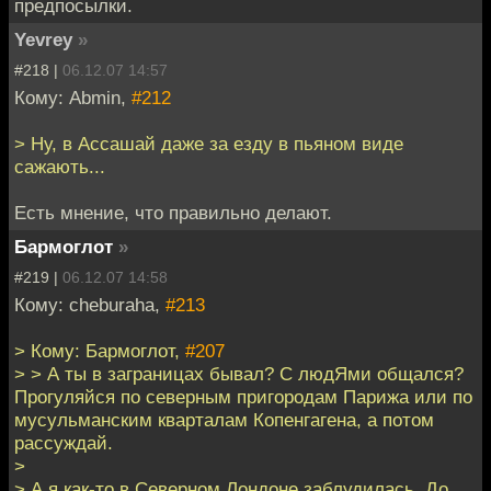
предпосылки.
Yevrey
»
#218 |
06.12.07 14:57
Кому: Abmin,
#212
> Ну, в Ассашай даже за езду в пьяном виде
сажають...
Есть мнение, что правильно делают.
Бармоглот
»
#219 |
06.12.07 14:58
Кому: cheburaha,
#213
> Кому: Бармоглот,
#207
> > А ты в заграницах бывал? С людЯми общался?
Прогуляйся по северным пригородам Парижа или по
мусульманским кварталам Копенгагена, а потом
рассуждай.
>
> А я как-то в Северном Лондоне заблудилась. До