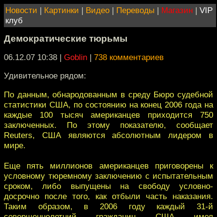
Новости
|
Картинки
|
Видео
|
Переводы
|
Магазин
|
VIP
клуб
Демократические тюрьмы
06.12.07 10:38
|
Goblin
|
738 комментариев
Удивительное рядом:
По данным, обнародованным в среду Бюро судебной
статистики США, по состоянию на конец 2006 года на
каждые 100 тысяч американцев приходится 750
заключенных. По этому показателю, сообщает
Reuters, США являются абсолютным лидером в
мире.
Еще пять миллионов американцев приговорены к
условному тюремному заключению с испытательным
сроком, либо выпущены на свободу условно-
досрочно после того, как отбыли часть наказания.
Таким образом, в 2006 году каждый 31-й
совершеннолетний гражданин США имел