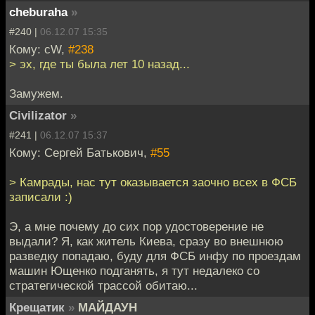
cheburaha
»
#240 |
06.12.07 15:35
Кому: cW,
#238
> эх, где ты была лет 10 назад...
Замужем.
Civilizator
»
#241 |
06.12.07 15:37
Кому: Сергей Батькович,
#55
> Камрады, нас тут оказывается заочно всех в ФСБ
записали :)
Э, а мне почему до сих пор удостоверение не
выдали? Я, как житель Киева, сразу во внешнюю
разведку попадаю, буду для ФСБ инфу по проездам
машин Ющенко подганять, я тут недалеко со
стратегической трассой обитаю...
Крещатик
»
МАЙДАУН