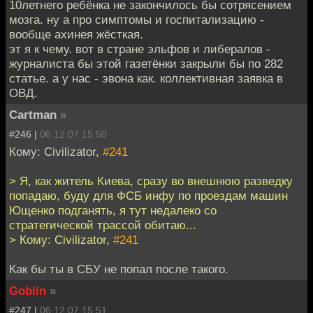
10летнего ребёнка не закончилось бы сотрясением
мозга. ну а про симптомы и госпитализацию -
вообще ахинея жёсткая.
эт я к чему. вот в стране эльфов и либералов -
журналиста бы этой газетёнки закрыли бы по 282
статье. а у нас - эвона как. коллективная заявка в
ОВД.
Cartman
»
#246 |
06.12.07 15:50
Кому: Civilizator,
#241
> Я, как житель Киева, сразу во внешнюю разведку
попадаю, буду для ФСБ инфу по проездам машин
Ющенко подганять, я тут недалеко со
стратегической трассой обитаю...
> Кому: Civilizator,
#241
Как бы ты в СБУ не попал после такого.
Goblin
»
#247 |
06.12.07 15:51