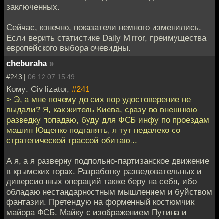
заключенных.
Сейчас, конечно, показатели немного изменились.
Если верить статистике Daily Mirror, преимущества
европейского выбора очевидны.
cheburaha
»
#243 |
06.12.07 15:49
Кому: Civilizator,
#241
> Э, а мне почему до сих пор удостоверение не
выдали? Я, как житель Киева, сразу во внешнюю
разведку попадаю, буду для ФСБ инфу по проездам
машин Ющенко подганять, я тут недалеко со
стратегической трассой обитаю...
А я, а я разверну подпольно-партизанское движение
в крымских горах. Разработку разведовательных и
диверсионных операций также беру на себя, ибо
обладаю нестандарностным мышлением и буйством
фантазии. Претендую на форменный костюмчик
майора ФСБ. Майку с изображением Путина и