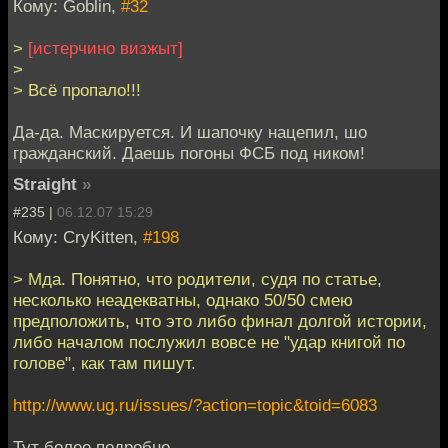
Кому: Goblin,
#32
>
[истерчино визжыт]
>
> Всё пропало!!!
Да-да. Маскируется. И шапочку нацепил, шо
гражданский. Даешь погоны ФСБ под ником!
Straight
»
#235 |
06.12.07 15:29
Кому: CryKitten,
#198
> Мда. Понятно, что родители, судя по статье,
несколько неадекватны, однако 50/50 смею
предположить, что это либо финал долгой истории,
либо началом послужил вовсе не "удар книгой по
голове", как там пишут.
http://www.ug.ru/issues/?action=topic&toid=6083
Тут более подробно.