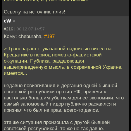
Ссылку на источник, плиз!
cW
»
#216 |
06.12.07 14:57
Кому: cheburaha,
#197
> Транспарант с указанной надписью висел на
Крещатике в период немецко-фашистской
оккупации. Публика, разделяющая
вышеприведенную мысль, в современной Украине,
имеется...
недавно повизгивания и дергания одной бывшей
советской республики против РФ, привели к
настолько большим убыткам для её экономики, что
самый запомоеный пидор публично раскаялся и
признал что был не прав. всего-то делов.
эта же ситуация произошла с другой бывшей
советской республикой. то же не так давно.