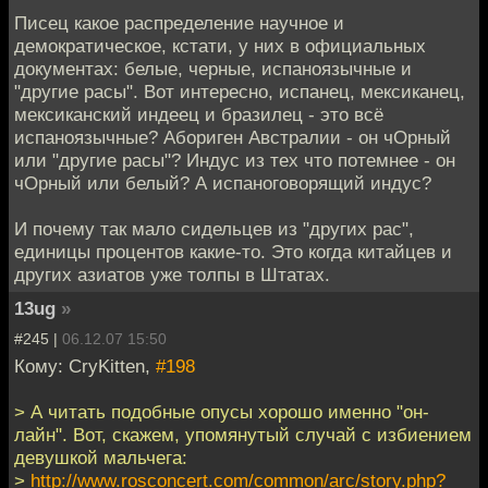
Писец какое распределение научное и
демократическое, кстати, у них в официальных
документах: белые, черные, испаноязычные и
"другие расы". Вот интересно, испанец, мексиканец,
мексиканский индеец и бразилец - это всё
испаноязычные? Абориген Австралии - он чОрный
или "другие расы"? Индус из тех что потемнее - он
чОрный или белый? А испаноговорящий индус?
И почему так мало сидельцев из "других рас",
единицы процентов какие-то. Это когда китайцев и
других азиатов уже толпы в Штатах.
13ug
»
#245 |
06.12.07 15:50
Кому: CryKitten,
#198
> А читать подобные опусы хорошо именно "он-
лайн". Вот, скажем, упомянутый случай с избиением
девушкой мальчега:
>
http://www.rosconcert.com/common/arc/story.php?