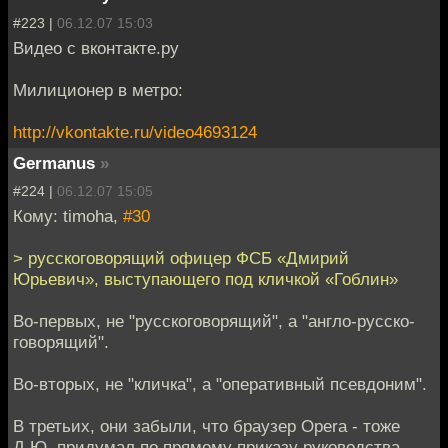
#223 |
06.12.07 15:03
Видео с вконтакте.ру
Милиционер в метро:
http://vkontakte.ru/video4693124
Germanus
»
#224 |
06.12.07 15:05
Кому: timoha,
#30
> русскоговорящий офицер ФСБ «Дмирий
Юрьевич», выступающего под кличкой «Гоблин»
Во-первых, не "русскоговорящий", а "англо-русско-
говорящий".
Во-вторых, не "кличка", а "оперативный псевдоним".
В третьих, они забыли, что браузер Opera - тоже
Д.Ю. придумал по прямому приказу руководства