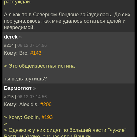
рассуждай.
А я как-то в Северном Лондоне заблудилась. До сих
пор удивляюсь, как мне удалось остаться целой и
невредимой.
derek
»
#214 |
06.12.07 14:56
Кому: Bro,
#143
> Это общеизвестная истина
ты ведь шутишь?
Бармоглот
»
#215 |
06.12.07 14:56
Кому: Alexidis,
#206
> Кому: Goblin,
#193
>
> Однако ж у них сидят по большей части "чужие"
Расты и Хулио, а у нас свои Ваньки.