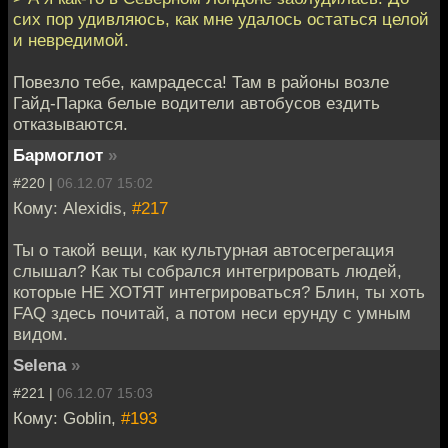
сих пор удивляюсь, как мне удалось остаться целой
и невредимой.
Повезло тебе, камрадесса! Там в районы возле
Гайд-Парка белые водители автобусов ездить
отказываются.
Бармоглот
»
#220 |
06.12.07 15:02
Кому: Alexidis,
#217
Ты о такой вещи, как культурная автосегрегация
слышал? Как ты собрался интегрировать людей,
которые НЕ ХОТЯТ интегрироваться? Блин, ты хоть
FAQ здесь почитай, а потом неси ерунду с умным
видом.
Selena
»
#221 |
06.12.07 15:03
Кому: Goblin,
#193