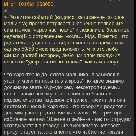
id_cr=101&id=333050
>
> Развитие событий (видимо, записанное со слов
мальчега) просто потрясает. Особенно появление
симптомов "через час после" и лежание в больнице
неделю(!) с сотрясением мозга... Мда. Понятно, что
родители, судя по статье, несколько неадекватны,
однако 50/50 смею предположить, что это либо
финал долгой истории, либо началом послужил
вовсе не "удар книгой по голове", как там пишут.
что характерно да, слова мальчика "я забился в
угол, у меня из носа текла кровь" по идее видимо
должно вызвать бурную реку неконтролируемых
слёз. только почему то не написано были ли
издевательства на девочкой ранее, носили ли они
систематический характер. что говорили родители
девочки ранее родителям мальчика. История про
избиение ногами 10летнего ребёнка - как то с трудом
укладывается в поведение вменяемого человека.
присутствует так же мнение что избиение ногами