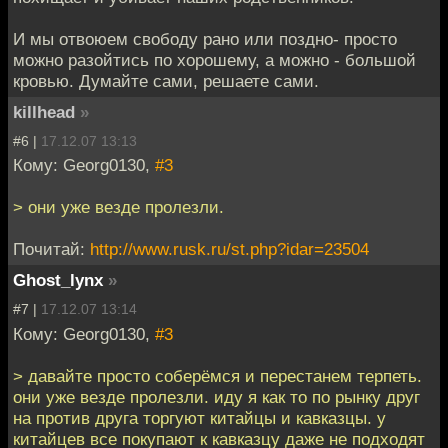
И мы отвоюем свободу рано или поздно- просто
можно разойтись по хорошему, а можно - большой
кровью. Думайте сами, решаете сами.
killhead
»
#6 |
17.12.07 13:13
Кому: Georg0130,
#3
> они уже везде пролезли.
Почитай:
http://www.rusk.ru/st.php?idar=23504
Ghost_lynx
»
#7 |
17.12.07 13:14
Кому: Georg0130,
#3
> давайте просто соберёмся и перестанем терпеть.
они уже везде пролезли. иду я как то по рынку друг
на против друга торгуют китайцы и кавказцы. у
китайцев все покупают к кавказцу даже не подходят