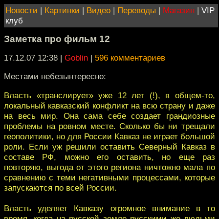
Новости
|
Картинки
|
Видео
|
Переводы
|
Магазин
|
VIP
клуб
Заметка про фильм 12
17.12.07 12:38
|
Goblin
|
596 комментариев
Местами небезынтересно:
Власть «транслирует» уже 12 лет (!), в общем-то,
локальный кавказский конфликт на всю страну и даже
на весь мир. Она сама себе создает грандиозные
проблемы на ровном месте. Сколько бы ни трещали
геополитики, но для России Кавказ не играет большой
роли. Если уж решили оставить Северный Кавказ в
составе РФ, можно его оставить, но еще раз
повторяю, выгода от этого региона ничтожно мала по
сравнению с теми негативными процессами, которые
запускаются по всей России.
Власть уделяет Кавказу огромное внимание в то
время, когда на русской земле русскими же людьми