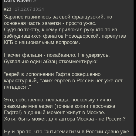
Dark Raven
»
#23 |
17.12.07 13:24
Заранее извиняюсь за свой французский, но
основная часть заметки - просто ужас.
Судя по тексту, к нему приложил руку кто-то из
заблудившихся фанатов Новодворской, перепутав
КГБ с национальным вопросом.
Насчет фальши - позабавило. Не удержусь,
буквально один абзац откомментирую:
"еврей в исполнении Гафта совершенно
карикатурный, таких евреев в России нет уже лет
пятьдесят."
Это, собственно, неправда, поскольку лично
знакомые мне евреи (точные копии персонажа
Гафта!) в данный момент живут в Москве.
Хотя, быть может, для автора Москва - не Россия?
Ну и про то, что "антисемитизм в России давно уже