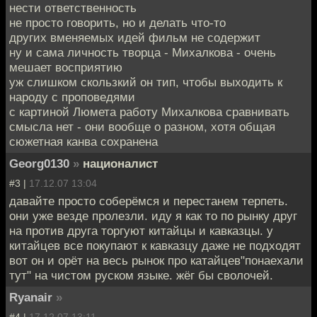
нести ответственность
не просто говорить, но и делать что-то
других вменяемых идей фильм не содержит
ну и сама личность творца - Михалкова - очень
мешает восприятию
уж слишком скользкий он тип, чтобы выходить к
народу с проповедями
с картиной Люмета работу Михалкова сравнивать
смысла нет - они вообще о разном, хотя общая
сюжетная канва сохранена
Georg0130
»
националист
#3 |
17.12.07 13:04
давайте просто соберёмся и перестанем терпеть.
они уже везде пролезли. иду я как то по рынку друг
на против друга торгуют китайцы и кавказцы. у
китайцев все покупают к кавказцу даже не подходят
вот он и орёт на весь рынок про катайцев"понаехали
тут" на чистом руском языке. жёг бы сволочей.
Ryanair
»