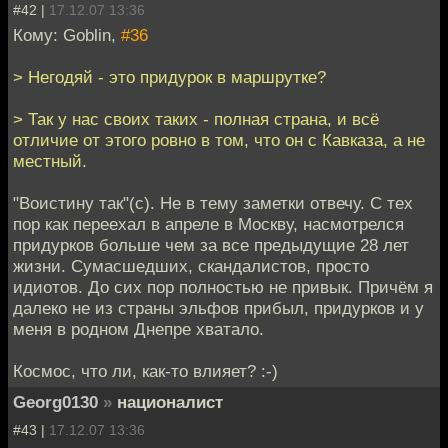
#42 |
17.12.07 13:36
Кому: Goblin,
#36
> Негодяй - это придурок в маршрутке?
> Так у нас своих таких - полная страна, и всё
отличие от этого ровно в том, что он с Кавказа, а не
местный.
"Воистину так"(с). Не в тему заметки отвечу. С тех
пор как переехал в апреле в Москву, насмотрелся
придурков больше чем за все предыдущие 28 лет
жизни. Сумасшедших, скандалистов, просто
идиотов. До сих пор полностью не привык. Причём я
далеко не из страны эльфов прибыл, придурков и у
меня в родном Днепре хватало.
Космос, что ли, как-то влияет? :-)
Georg0130
»
националист
#43 |
17.12.07 13:36