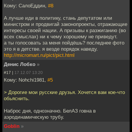
Кому: СалоЕддин,
#8
А лучше иди в политику, стань депутатом или
министром и продвигай законопроекты, отражающие
интересы своей нации. А призывы к разжиганию (во
всех смыслах) ни к чему хорошему не приведут.
а ты голосовать за меня пойдёшь? последнее фото
это я в детстве. я везде порядок наведу.
http://micromart.ru/pict/pict.html
Денис Лобко
»
#17 |
17.12.07 13:20
Кому: Nohchi1981,
#5
> Дорогие мои русские друзья. Хочется вам кое-что
обьяснить.
Наброс дня, однозначно. БелАЗ говна в
аэродинамическую трубу.
Goblin
»