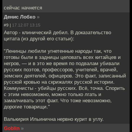
сейчас начнется
Денис Лобко
»
#9 |
17.12.07 13:15
Автор - клинический дебил. В доказательство
цитата (из другой его статьи):
"Ленинцы любили угнетенные народы так, что
готовы были в задницы целовать всех китайцев и
негров, — и в это же время по подвалам убивали
русских поэтов, профессоров, учителей, врачей,
земских деятелей, офицеров. Это факт, записанный
русской кровью на скрижалях русской истории.
Коммунисты - убийцы русских. Всё, точка. Спорить
с этим невозможно, можно только лгать и
замалчивать этот факт. Что тоже невозможно,
дорогие товарищи."
Валькирия Ильинична нервно курит в углу.
Goblin
»