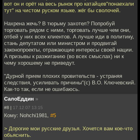
вот он и орёт на весь рынок про катайцев"понаехали
тут" на чистом руском языке. жёг бы сволочей.
Нахрена жечь? В тюрьму захотел? Попробуй
торговать рядом с ними, торговать лучше чем они,
отбей у них всех клиентов. А лучше иди в политику,
стань депутатом или министром и продвигай
законопроекты, отражающие интересы своей нации.
А призывы к разжиганию (во всех смыслах) ни к
чему хорошему не приведут.
"Дурной прием плохих провительств - устраняя
следствия, усиливать причины"(с) В.О. Ключевский.
Как-то так, если не ошибаюсь.
СалоЕддин
»
#8 |
17.12.07 13:15
Кому: Nohchi1981,
#5
> Дорогие мои русские друзья. Хочется вам кое-что
обьяснить.