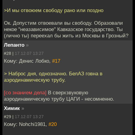
>И мы отвоюем свободу рано или поздно
Ок. Допустим отвоевали вы свободу. Образовали
некое "неазависимое" Кавказское государство. Ты
(лично ты) переехал бы жить из Москвы в Грозный?
Лепанто
»
#28 |
17.12.07 13:27
Кому: Денис Лобко,
#17
> Наброс дня, однозначно. БелАЗ говна в
аэродинамическую трубу.
[со знанием дела]
В сверхзвуковую
аэродинамическую трубу ЦАГИ - несомненно.
Химик
»
#29 |
17.12.07 13:27
Кому: Nohchi1981,
#20