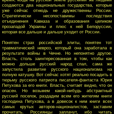
создаются два национальных государства, которые
уже сейчас отнюдь не дружественны России.
Стратегически несопоставимы последствия
отъединения Кавказа и образования целиком
прозападой Украины и плюс к ней Белоруссии,
которая все дальше и дальше уходит от России.
Понятен страх российской элиты, понятен тот
травматический невроз, который она заработала в
результате войны в Чечне. Но непонятно другое.
Власть, столь заинтересованная в том, чтобы как
можно дольше русский народ спал, сама же
запустила развитие русского национализма на
полную катушку. Вот сейчас хотят реально посадить в
тюрьму русского патриота писателя-фантаста Юрия
Петухова за его книги. Власть, считает видно, что он
опасен. Но возьмем какой-нибудь абстрактный
русский поселок, раздадим всем его жителям книги
господина Петухова, а в довесок к ним книги всех
самых крутых авторов-националистов, заставим
прочитать. Россиянцы заплачут, ибо читать