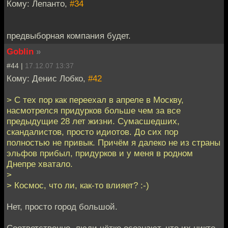
Кому: Лепанто,
#34
предвыборная компания будет.
Goblin
»
#44 |
17.12.07 13:37
Кому: Денис Лобко,
#42
> С тех пор как переехал в апреле в Москву,
насмотрелся придурков больше чем за все
предыдущие 28 лет жизни. Сумасшедших,
скандалистов, просто идиотов. До сих пор
полностью не привык. Причём я далеко не из страны
эльфов прибыл, придурков и у меня в родном
Днепре хватало.
>
> Космос, что ли, как-то влияет? :-)
Нет, просто город большой.
Соответственно, люди чётко осознают, что их никто