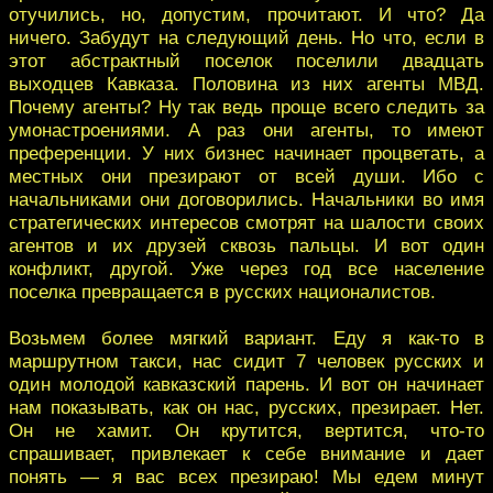
отучились, но, допустим, прочитают. И что? Да
ничего. Забудут на следующий день. Но что, если в
этот абстрактный поселок поселили двадцать
выходцев Кавказа. Половина из них агенты МВД.
Почему агенты? Ну так ведь проще всего следить за
умонастроениями. А раз они агенты, то имеют
преференции. У них бизнес начинает процветать, а
местных они презирают от всей души. Ибо с
начальниками они договорились. Начальники во имя
стратегических интересов смотрят на шалости своих
агентов и их друзей сквозь пальцы. И вот один
конфликт, другой. Уже через год все население
поселка превращается в русских националистов.
Возьмем более мягкий вариант. Еду я как-то в
маршрутном такси, нас сидит 7 человек русских и
один молодой кавказский парень. И вот он начинает
нам показывать, как он нас, русских, презирает. Нет.
Он не хамит. Он крутится, вертится, что-то
спрашивает, привлекает к себе внимание и дает
понять — я вас всех презираю! Мы едем минут