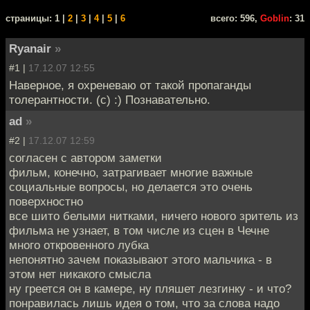
cтраницы: 1 |
2
|
3
|
4
|
5
|
6
всего: 596,
Goblin
: 31
Ryanair
»
#1 |
17.12.07 12:55
Наверное, я охреневаю от такой пропаганды
толерантности. (с) :) Познавательно.
ad
»
#2 |
17.12.07 12:59
согласен с автором заметки
фильм, конечно, затрагивает многие важные
социальные вопросы, но делается это очень
поверхностно
все шито белыми нитками, ничего нового зритель из
фильма не узнает, в том числе из сцен в Чечне
много откровенного лубка
непонятно зачем показывают этого мальчика - в
этом нет никакого смысла
ну греется он в камере, ну пляшет лезгинку - и что?
понравилась лишь идея о том, что за слова надо