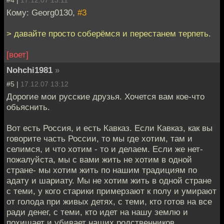
#4 |
17.12.07 13:11
Кому: Georg0130,
#3
> давайте просто соберёмся и перестанем терпеть.
[воет]
Nohchi1981
»
#5 |
17.12.07 13:12
Дорогие мои русские друзья. Хочется вам кое-что
обьяснить.
Вот есть Россия, и есть Кавказ. Если Кавказ, как вы
говорите часть России, то мы где хотим, там и
селимся, и что хотим - то и делаем. Если же нет-
пожалуйста, мы с вами жить не хотим в одной
стране- мы хотим жить по нашим традициям по
адату и шариату. Мы не хотим жить в одной стране
с теми, у кого старики примерзают к полу и умирают
от голода при живых детях, с теми, кто готов на все
ради денег, с теми, кто идет на нашу землю и
похищает и убивает наших родственников.