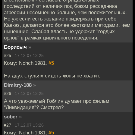
последствий от наличия под боком рассадника
агрессии несомненно больше, чем положительных.
Но уж если есть желание придержать при себе
Кавказ, делается это более жесткими методами, чем
нынешние. Слабая власть не удержит "гордых
орлов" в рамках цивильного поведения.
Борисыч
»
#25 |
17.12.07 13:25
Кому: Nohchi1981,
#5
На двух стульях сидеть жопы не хватит.
Dimitry-188
»
#26 |
17.12.07 13:25
А что уважаемый Гоблин думает про фильм
"Ликвидация"? Смотрел?
sober
»
#27 |
17.12.07 13:26
Кому: Nohchi1981,
#5