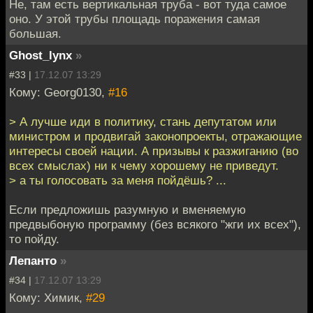
Не, там есть вертикальная труба - вот туда самое
оно. У этой трубы площадь поражения самая
большая.
Ghost_lynx
»
#33 |
17.12.07 13:29
Кому: Georg0130,
#16
> А лучше иди в политику, стань депутатом или
министром и продвигай законопроекты, отражающие
интересы своей нации. А призывы к разжиганию (во
всех смыслах) ни к чему хорошему не приведут.
> а ты голосовать за меня пойдёшь? ...
Если предложишь разумную и вменяемую
предвыбоную программу (без всякого "жги их всех"),
то пойду.
Лепанто
»
#34 |
17.12.07 13:29
Кому: Химик,
#29