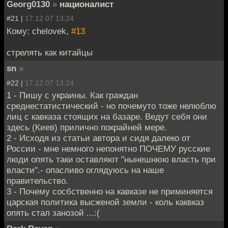
Georg0130
»
националист
#21 |
17.12.07 13:24
Кому: chelovek,
#13
стрелять как китайцы
sn
»
#22 |
17.12.07 13:24
1 - Пишу с украины. Как граждан
среднестатистический - но почемуто тоже нелюблю
лиц с кавказа стоящих на базаре. Ведут себя они
здесь (Киев) прилично покрайней мере.
2 - Исходя из статьи автора и сидя далеко от
России - мне немного непонятно ПОЧЕМУ русские
люди опять таки оставляют "нынешнюю власть при
власти".- опасливо оглядуюсь на наше
правительство.
3 - Почему сосбственно на кавказе не приминяется
царская политика высженой земли - коль каквказ
опять стал занозой ...:(