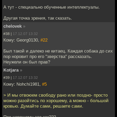
А тут - специально обученные интеллектуалы.
Другая точка зрения, так сказать.
chelovek
»
#38 |
17.12.07 13:32
Кому: Georg0130,
#22
Был такой и далеко не китаец. Каждая собака до сих
пор норовит про его "зверства" рассказать.
Неужели он был прав?
Kotjara
»
#39 |
17.12.07 13:32
Кому: Nohchi1981,
#5
> И мы отвоюем свободу рано или поздно- просто
можно разойтись по хорошему, а можно - большой
кровью. Думайте сами, решаете сами.
Про хорошему это как???