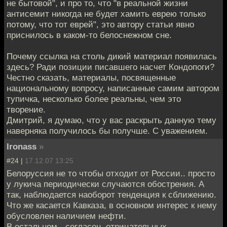
не бытовой", и про то, что "в реальной жизни
антисемит никогда не будет хамить еврею только
потому, что тот еврей", это автору статьи явно
приснилось в каком-то белоснежном сне.
Почему ссылка на столь дикий материал появилась
здесь? Ради позиции писавшего насчет Кондопоги?
Честно сказать, материалы, посвященные
национальному вопросу, написанные самим автором
тупичка, несколько более реальны, чем это
творение.
Дмитрий, я думаю, что у вас раскрыть данную тему
наверняка получилось бы получше. С уважением.
Ironass
»
#24 |
17.12.07 13:25
Белоруссия не то чтобы отходит от России.. просто
у лукича периодически случаются обострения. А
так, наблюдается наоборот тенденция к сближению.
Что же касается Кавказа, в основном интерес к нему
обусловлен наличием нефти.
В остальном - согласен, отрицательных