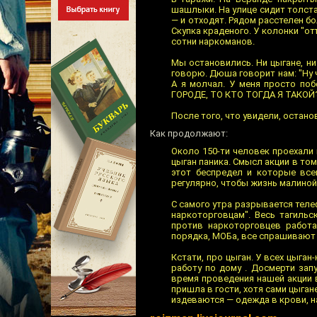
шашлыки. На улице сидит толста
— и отходят. Рядом расстелен б
Скупка краденого. У колонки "от
сотни наркоманов.
Мы остановились. Ни цыгане, ни
говорю. Дюша говорит нам: "Ну ч
А я молчал. У меня просто п
ГОРОДЕ, ТО КТО ТОГДА Я ТАКОЙ
После того, что увидели, остано
Как продолжают:
Около 150-ти человек проехали
цыган паника. Смысл акции в том
этот беспредел и которые все
регулярно, чтобы жизнь малиной
С самого утра разрывается теле
наркоторговцам". Весь тагиль
против наркоторговцев работа
порядка, МОБа, все спрашивают п
Кстати, про цыган. У всех цыга
работу по дому . Досмерти зап
время проведения нашей акции 
пришла в гости, хотя сами цыгане
издеваются — одежда в крови, н