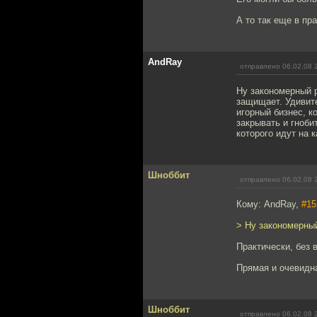
А то так еще в пр
AndRay
отправлено 06.02.08 
Ну закономерный р
защищает. Удивите
игорный бизнес, к
закрывать и гноби
которого идут на 
Шноббит
отправлено 06.02.08 
Кому: AndRay,
#15
> Ну закономерный
Практически, без в
Прямая и очевидная
Шноббит
отправлено 06.02.08 