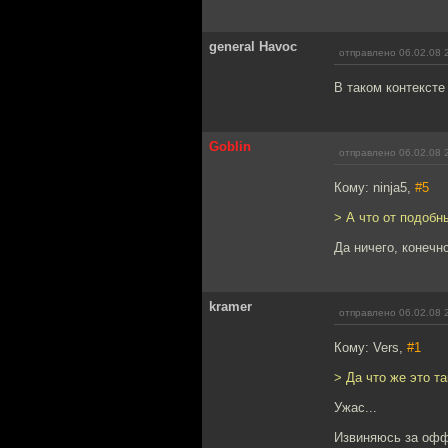
general Havoc
отправлено 06.02.08 
В таком контексте
Goblin
отправлено 06.02.08 
Кому: ninja5,
#5
> А что от подобн
Да ничего, конечно
kramer
отправлено 06.02.08 
Кому: Vers,
#1
> Да что же это т
Ужас...
Извиняюсь за офф