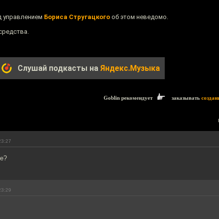
д управлением
Бориса Стругацкого
об этом неведомо.
средства.
Слушай подкасты на
Яндекс.Музыка
Goblin рекомендует
заказывать
создан
23:27
ое?
23:29