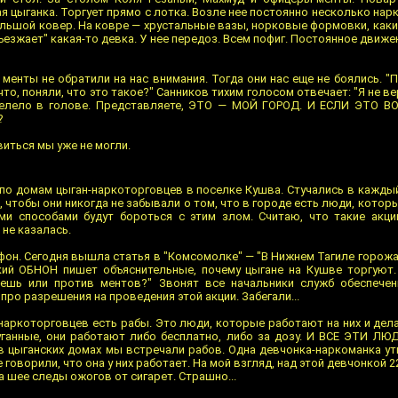
я цыганка. Торгует прямо с лотка. Возле нее постоянно несколько на
ольшой ковер. На ковре — хрустальные вазы, норковые формовки, как
ъезжает" какая-то девка. У нее передоз. Всем пофиг. Постоянное движени
 менты не обратили на нас внимания. Тогда они нас еще не боялись. "
то, поняли, что это такое?" Санников тихим голосом отвечает: "Я не ве
обелело в голове. Представляете, ЭТО — МОЙ ГОРОД. И ЕСЛИ ЭТО
?
виться мы уже не могли.
 по домам цыган-наркоторговцев в поселке Кушва. Стучались в каждый
, чтобы они никогда не забывали о том, что в городе есть люди, которы
ми способами будут бороться с этим злом. Считаю, что такие акц
 не казалась.
фон. Сегодня вышла статья в "Комсомолке" — "В Нижнем Тагиле горож
ский ОБНОН пишет объяснительные, почему цыгане на Кушве торгуют
ешь или против ментов?" Звонят все начальники служб обеспечен
ро разрешения на проведения этой акции. Забегали...
н-наркоторговцев есть рабы. Это люди, которые работают на них и д
уганные, они работают либо бесплатно, либо за дозу. И ВСЕ ЭТИ ЛЮД
в цыганских домах мы встречали рабов. Одна девчонка-наркоманка ут
 говорили, что она у них работает. На мой взгляд, над этой девчонкой 
а шее следы ожогов от сигарет. Страшно...