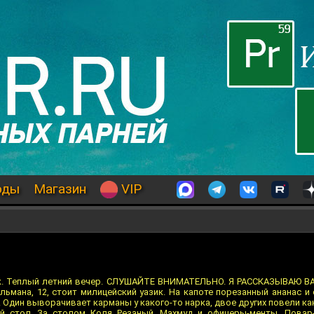
оды
Магазин
VIP
к. Теплый летний вечер. СЛУШАЙТЕ ВНИМАТЕЛЬНО. Я РАССКАЗЫВАЮ В
мана, 12, стоит милицейский уазик. На капоте порезанный ананас и
 Один выворачивает карманы у какого-то нарка, двое других повели к
й стол. За столом Коля Резаный, Махмуд и офицеры-менты. Повар