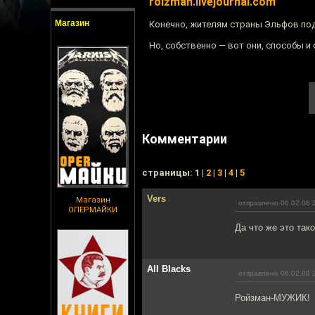
roizman.livejournal.com
Магазин
Конечно, жителям страны Эльфов по
Но, собственно — вот они, способы и 
Комментарии
cтраницы: 1 |
2
|
3
|
4
|
5
Vers
Магазин
отправлено 06.02.08 
ОПЕРМАЙКИ
Да что же это так
All Blacks
отправлено 06.02.08 
Ройзман-МУЖИК!