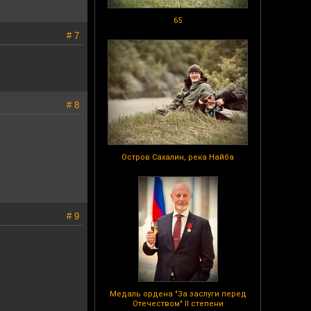
65
# 7
# 8
Остров Сахалин, река Найба
# 9
Медаль ордена "За заслуги перед
Отечеством" II степени