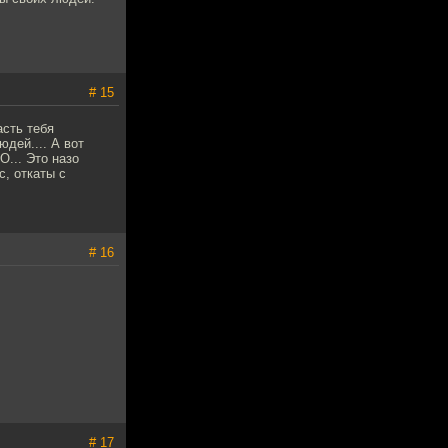
# 15
асть тебя
юдей.... А вот
... Это назо
с, откаты с
# 16
# 17