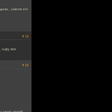
ыган , сожгли это
# 13
, тьфу бля
# 14
бы своих людей.