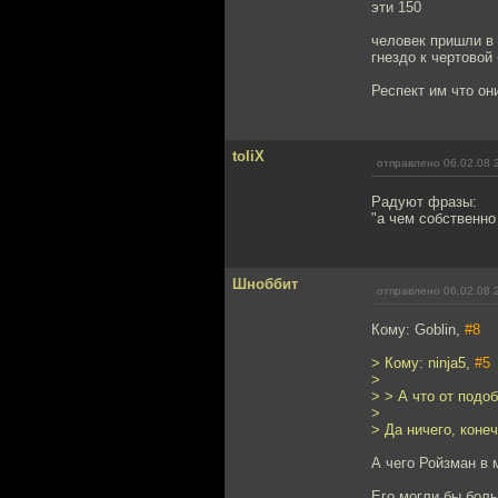
эти 150
человек пришли в 
гнездо к чертовой
Респект им что они
toliX
отправлено 06.02.08 
Радуют фразы:
"а чем собственно
Шноббит
отправлено 06.02.08 
Кому: Goblin,
#8
> Кому: ninja5,
#5
>
> > А что от подо
>
> Да ничего, конеч
А чего Ройзман в 
Его могли бы боль