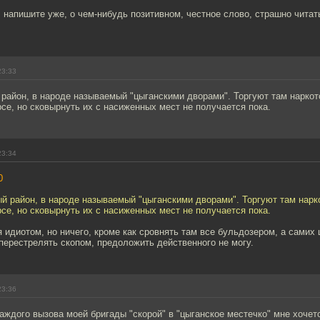
напишите уже, о чем-нибудь позитивном, честное слово, страшно читать
23:33
район, в народе называемый "цыганскими дворами". Торгуют там наркот
урсе, но сковырнуть их с насиженных мест не получается пока.
23:34
0
й район, в народе называемый "цыганскими дворами". Торгуют там нарк
урсе, но сковырнуть их с насиженных мест не получается пока.
 идиотом, но ничего, кроме как сровнять там все бульдозером, а самих 
перестрелять скопом, предоложить действенного не могу.
23:36
аждого вызова моей бригады "скорой" в "цыганское местечко" мне хоче