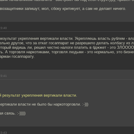
авозащитники запишут, мол, сбоку критикует, а сам не делает ничего.
23:40
езультат укрепления вертикали власти. Укрепляешь власть рублем - вл
льно другое, что за откат госаппарат не разрешило делать колбасу из л
оторый видишь ли, решил честно налоги платить в бджжет - это ЗЛООООО
ть. А торговля наркотиками, торговля людьми - это нормально, это бизне
карман госаппарату.
23:41
 результат укрепления вертикали власти.
ертикали власти не было бы наркоторговли. :-)))
 связь. :-)))))
23:43