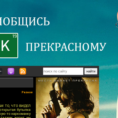
Разное
АМ ТО, ЧТО ВИДЕЛ
 открытая бутылка
акую-то наркоманку
-таджик жарит им