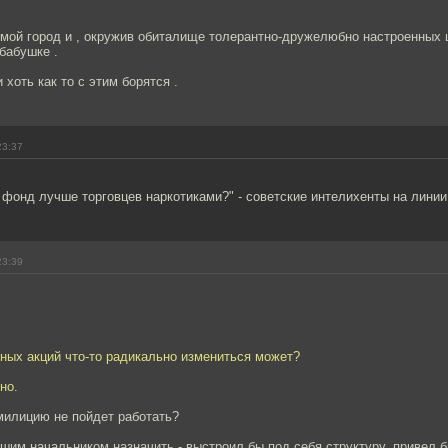
мой город и , окружив обиталище толерантно-дружелюбно настроенных ц
 бабушке .
 хоть как то с этим борятся .
23:37
 фонд лучше торговцев наркотиками?" - советские интелихенты на линии
23:39
бных акций что-то радикально измениться может?
но.
милицию не пойдет работать?
шим начальником назначить - выстроил бы под себя структуру, привел 