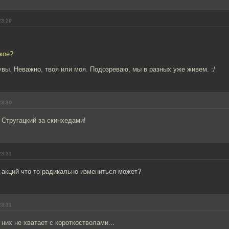
23:29
акое?
увы. Неважно, твоя или моя. Подозреваю, мы в разных уже живем. :/
23:30
 Стругацкий за скинхедами!
23:31
 акций что-то радикально измениться может?
23:31
 них не хватает с короткостволами...