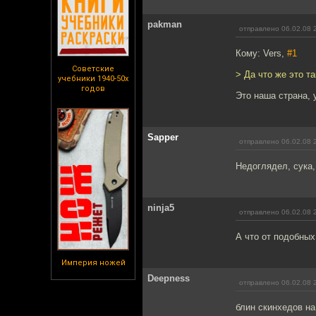
pakman
отправлено 06.02.08 
Кому: Vers,
#1
Советские
> Да что же это т
учебники 1940-50х
годов
Это наша страна, 
Sapper
отправлено 06.02.08 
Недоглядел, сука,
ninja5
отправлено 06.02.08 
А что от подобных
Империя ножей
Deepness
отправлено 06.02.08 
блин скинхедов на