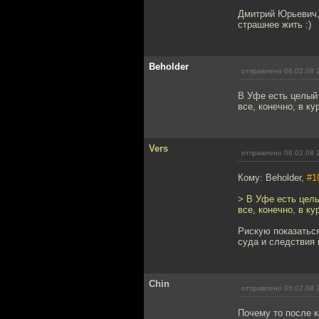
Дмитрий Юрьевич, 
страшнее жить :)
Beholder
отправлено 06.02.08 
В Уфе есть целый 
все, конечно, в к
Vers
отправлено 06.02.08 
Кому: Beholder,
#1
> В Уфе есть целы
все, конечно, в к
Рискую показаться
суда и следствия 
Chin
отправлено 06.02.08 
Почему то после к