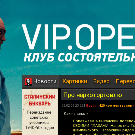
Картинки
Видео
Перев
Новости
Про наркоторговлю
06.02.08 23:22 |
Goblin
|
420 комментариев
»
Как начинали:
Приезжаем в цыганский посело
СВОИМИ ГЛАЗАМИ. Напротив Тель
шампанского. Пэпээсники рядом.
в гаражи. На веранде накрыты