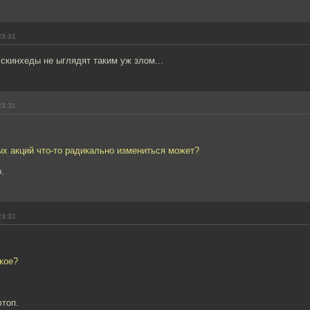
23:31
 скинхеды не ыглядят таким уж злом...
23:31
ых акций что-то радикально измениться может?
.
23:31
акое?
топ.