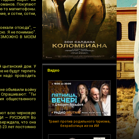
ркоманов. Покупают
ие-то магнитофоны.
е, и сотни, сотни,
Поехали отсюда", —
рю. Я не понимаю".
 ВОЗМОЖНО В МОЕМ
 цыганский дом. У
Видео
е не будут терпеть
ии надо проводить
ане объявили войну
. Спрашивают: "Ты
ия общественного
елают всю черновую
И — РУССКИЕ!!! Во
Трамп против родильного туризма,
верждала, что она
безработица из-за ИИ
22-23 лет постоянно