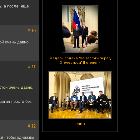
, а после, еще
# 10
ой очень давно,
Медаль ордена "За заслуги перед
Отечеством" II степени
# 11
отой очень давно,
цыган просто без
РВИО
# 12
тся чтобы однажды