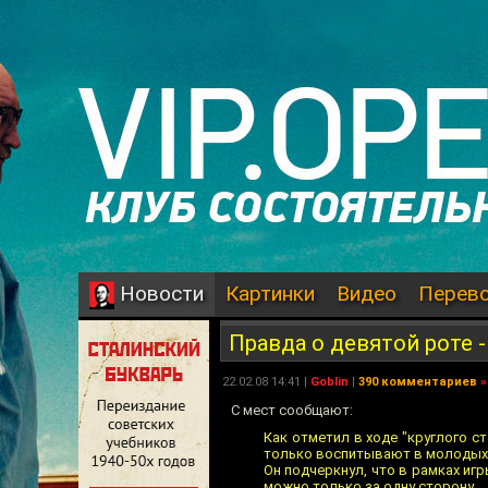
Картинки
Видео
Перев
Новости
Правда о девятой роте -
22.02.08 14:41 |
Goblin
|
390 комментариев
»
С мест сообщают:
Как отметил в ходе "круглого с
только воспитывают в молодых л
Он подчеркнул, что в рамках иг
можно только за одну сторону.