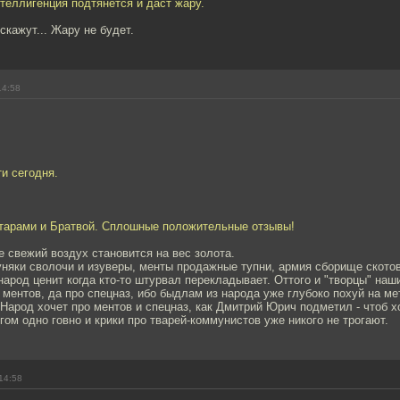
нтеллигенция подтянется и даст жару.
скажут... Жару не будет.
14:58
и сегодня.
итарами и Братвой. Сплошные положительные отзывы!
не свежий воздух становится на вес золота.
няки сволочи и изуверы, менты продажные тупни, армия сборище скотов
народ ценит когда кто-то штурвал перекладывает. Оттого и "творцы" наши
 ментов, да про спецназ, ибо быдлам из народа уже глубоко похуй на ме
 Народ хочет про ментов и спецназ, как Дмитрий Юрич подметил - чтоб х
угом одно говно и крики про тварей-коммунистов уже никого не трогают.
14:58