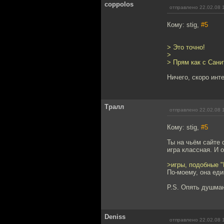
coppolos
отправлено 22.02.08 
Кому: stig,
#5
> Это точно!
>
> Прям как с Сан
Ничего, скоро инт
Тралл
отправлено 22.02.08 
Кому: stig,
#5
Ты на чьём сайте 
игра классная. И 
>игры, подобные "П
По-моему, она еди
P.S. Опять душма
Deniss
отправлено 22.02.08 