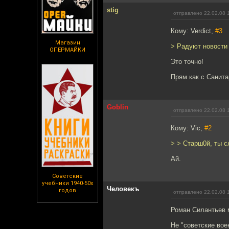
stig
отправлено 22.02.08 
Кому: Verdict,
#3
Магазин
> Радуют новости 
ОПЕРМАЙКИ
Это точно!
Прям как с Санит
Goblin
отправлено 22.02.08 
Кому: Vic,
#2
> > Старш0й, ты с
Ай.
Советские
учебники 1940-50х
Человекъ
годов
отправлено 22.02.08 
Роман Силантьев 
Не "советские вое