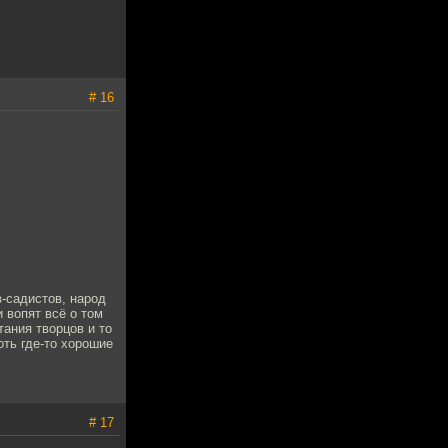
# 16
-садистов, народ
 вопят всё о том
тания творцов и то
оть где-то хорошие
# 17