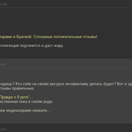
14:55
итарами и Братвой. Сплошные положительные отзывы!
еллигенция подтянется и даст жару.
14:57
сидишь? Кто себе на своём ресурсе антирекламу делать будет? Вот и зд
отзывы правильные.
равде о 9 роте"...
нственная пока в своём роде.
нов моджахедами назвали...
14:57