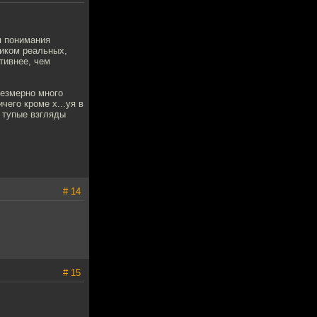
я понимания
ником реальных,
тивнее, чем
резмерно много
чего кроме х...уя в
и тупые взгляды
# 14
# 15