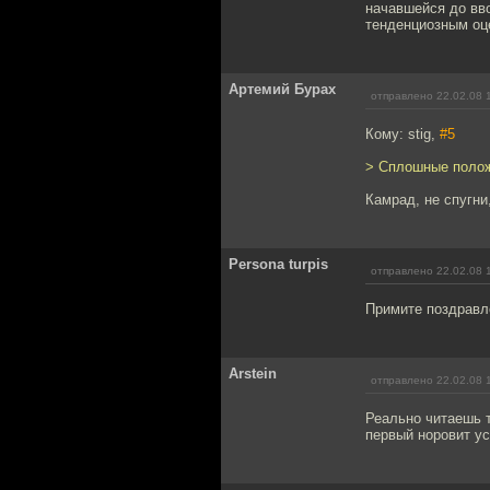
начавшейся до вво
тенденциозным оц
Артемий Бурах
отправлено 22.02.08 
Кому: stig,
#5
> Сплошные полож
Камрад, не спугни
Persona turpis
отправлено 22.02.08 
Примите поздравл
Arstein
отправлено 22.02.08 
Реально читаешь т
первый норовит ус