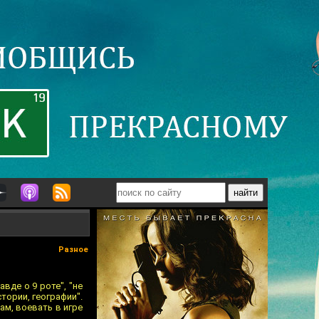
Разное
вде о 9 роте", "не
тории, географии".
ам, воевать в игре