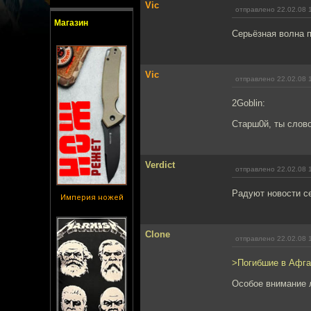
Vic
отправлено 22.02.08 
Магазин
Серьёзная волна 
Vic
отправлено 22.02.08 
2Goblin:
Старш0й, ты слово
Verdict
отправлено 22.02.08 
Радуют новости с
Империя ножей
Clone
отправлено 22.02.08 
>Погибшие в Афга
Особое внимание 