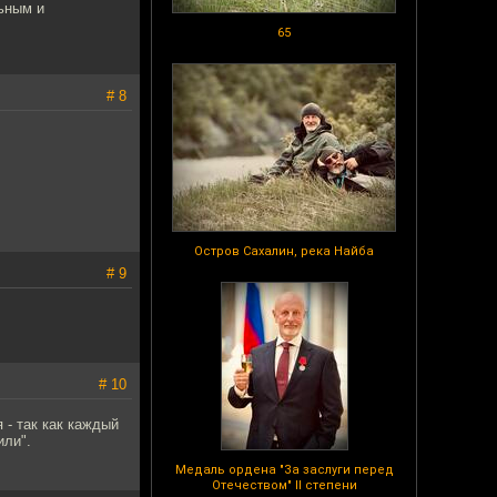
льным и
65
# 8
Остров Сахалин, река Найба
# 9
# 10
 - так как каждый
или".
Медаль ордена "За заслуги перед
Отечеством" II степени