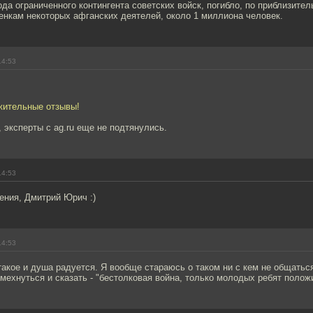
да ограниченного контингента советских войск, погибло, по приблизите
енкам некоторых афганских деятелей, около 1 миллиона человек.
14:53
ительные отзывы!
, эксперты с ag.ru еще не подтянулись.
14:53
ения, Дмитрий Юрич :)
14:53
акое и душа радуется. Я вообще стараюсь о таком ни с кем не общаться
мехнуться и сказать - "бестолковая война, только молодых ребят полож