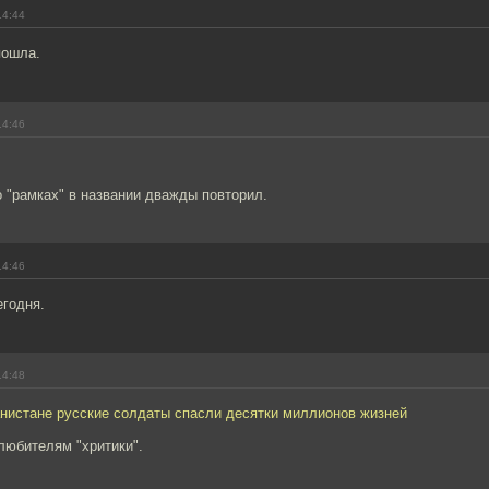
14:44
пошла.
14:46
 "рамках" в названии дважды повторил.
14:46
егодня.
14:48
нистане русские солдаты спасли десятки миллионов жизней
любителям "хритики".