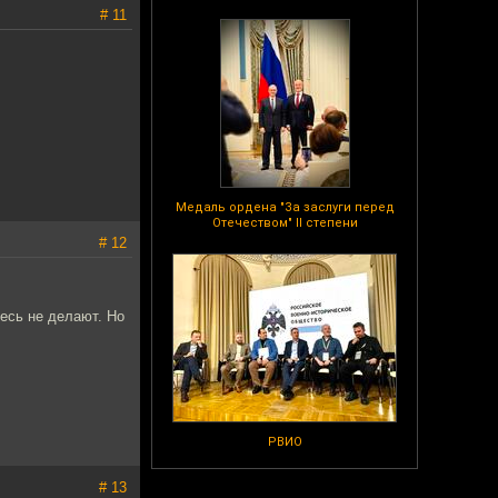
# 11
Медаль ордена "За заслуги перед
Отечеством" II степени
# 12
есь не делают. Но
РВИО
# 13