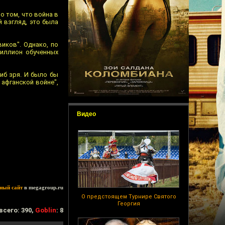
о том, что война в
й взгляд, это была
иков". Однако, по
миллион обученных
гиб зря. И было бы
 афганской войне",
Видео
ный сайт
в megagroup.ru
О предстоящем Турнире Святого
Георгия
всего: 390,
Goblin
: 8