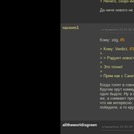
> Ничего, скоро и
Да ниче нового не 
razoom1
отправлено 22.02.08 
Кому: stig,
#5
> Кому: Verdict,
#3
>
> > Радуют новост
>
> Это точно!
>
> Прям как с Сан
Когда топят в гов
Кругом орут комму
одно быдло. Ну а 
же, а снимают про
что им интересно.
победили, а то кр
alltheworldisgreen
отправлено 22.02.08 