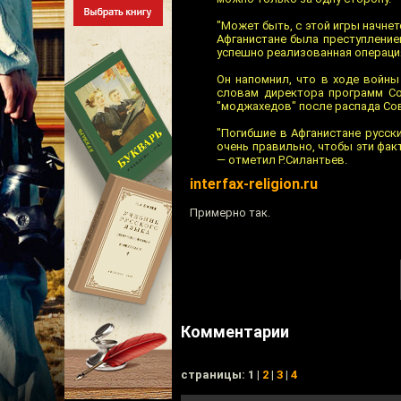
"Может быть, с этой игры начнет
Афганистане была преступлением
успешно реализованная операция
Он напомнил, что в ходе войны
словам директора программ Со
"моджахедов" после распада Сов
"Погибшие в Афганистане русски
очень правильно, чтобы эти факт
— отметил Р.Силантьев.
interfax-religion.ru
Примерно так.
Комментарии
cтраницы: 1 |
2
|
3
|
4