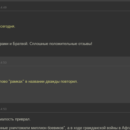
14:49
сегодня.
арами и Братвой. Сплошные положительные отзывы!
14:53
лово "рамках" в названии дважды повторил.
14:53
малость приврал.
нные уничтожили миллион боевиков", а в ходе гражданской войны в Афг