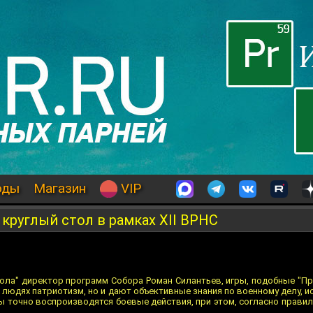
оды
Магазин
VIP
 круглый стол в рамках XII ВРНС
тола" директор программ Собора Роман Силантьев, игры, подобные "Пра
юдях патриотизм, но и дают объективные знания по военному делу, ис
ры точно воспроизводятся боевые действия, при этом, согласно правил