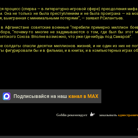
ся процесс (сперва — в литературно-игровой сфере) преодоления мифа 
. Она не только не была преступлением и не была проиграна — на мо
, выигранная с минимальными потерями", — заявил Р.Силантьев.
 в Афганистане советские военные "перебили примерно миллион боев
бора, "почему-то многие не задумываются о том, где был бы этот 
етского Союза. Вполне возможно, что уже где-нибудь под Самарой".
е солдаты спасли десятки миллионов жизней, и ни один из них не по
ы фигурировали бы и в фильмах, и в книгах, и в компьютерных играх об
Подписывайся на наш
канал в MAX
Goblin рекомендует
заказывать
одностранич