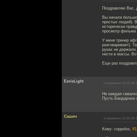
Поздравляю Вас, 
Вы начали большое
простых людей). В
исторически прав
просмотр фильма о
У меня тренер афг
разговаривает). Та
руках не держали,
нести в массы. Во
Еще раз поздравл
EerieLight
отправлено 22.02.08 
Не каждая гамалка
Пусть Бандарчюк к
Сашич
отправлено 22.02.08 
Кому: coppolos,
#1