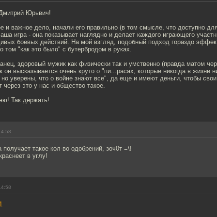
Дмитрий Юрьвич!
 и важное дело, начали его правильно (в том смысле, что доступно дл
аша игра - она показывает наглядно и делает каждого играющего участ
дивых боевых действий. На мой взгляд, подобный подход гораздо эффек
 том "как это было" с бутербродом в руках.
анец, здоровый мужик как физически так и умственно (правда матом че
к он высказывается очень круто о "пи...расах, которые никогда в жизни ни
 но уверены, что о войне знают все", да еще и имеют деньги, чтобы сво
т через это у нас и общество такое.
яю! Так держать!
14:58
 получает такое кол-во одобрений, зоч0т =\!
раснеет в углу!
14:58
1