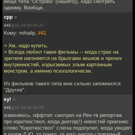
вещи типа "Острова" (нашего)), надо смотреть
одному. Вообще.
cpp
»
#45 |
01.04.08 00:27
Кому: mihailp,
#41
> Хм, надо купить.
> Всегда любил такие фильмы -- когда страх на
зрителя нагоняется на брызгами кишков и прочих
внутренностей, изрыгаемых злым картонным
монстром, а именно психологически.
Из фильмов такого типа мне сильно запомнился
"Другие".
ку!
»
#46 |
01.04.08 00:29
извиняюсь, оффтоп: смотрел на Рен-тв репортаж
про короткоствол, когда диктор(!) новостей произнес
слово "Короткоствол" слегка подопупел, когда увидел
в кадре Д.Ю. то понял, от кого диктор словарный