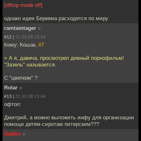
[offtop mode off]
однако идеи Беркема расходятся по миру
ramtamtager
»
#12 |
31.03.08 23:44
Кому: Кошак,
#7
> А я, давеча, просмотрел дивный порнофильм!
"Зазель" называется.
С "цветком" ?
Rolar
»
#13 |
31.03.08 23:44
офтоп:
Дмитрий, а можно выложить инфу для организации
помощи детям-сиротам питерским???
Goblin
»