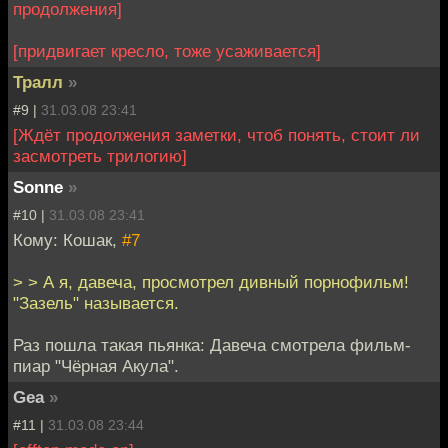
продолжения]
[придвигает кресло, тоже усаживается]
Тралл
»
#9 |
31.03.08 23:41
[Ждёт продолжения заметки, чтоб понять, стоит ли
засмотреть трилогию]
Sonne
»
#10 |
31.03.08 23:41
Кому: Кошак,
#7
> > А я, давеча, просмотрел дивный порнофильм!
"Зазель" называется.
Раз пошла такая пьянка: Давеча смотрела фильм-
пиар "Чёрная Акула".
Gea
»
#11 |
31.03.08 23:44