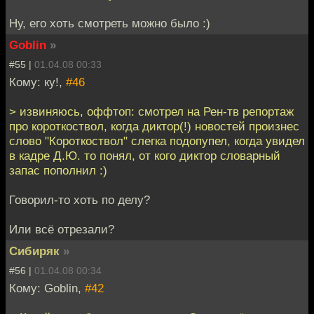
Ну, его хоть смотреть можно было :)
Goblin
»
#55 |
01.04.08 00:33
Кому: ку!,
#46
> извиняюсь, оффтоп: смотрел на Рен-тв репортаж
про короткоствол, когда диктор(!) новостей произнес
слово "Короткоствол" слегка подопупел, когда увидел
в кадре Д.Ю. то понял, от кого диктор словарный
запас пополнил :)
Говорил-то хоть по делу?
Или всё отрезали?
Сибиряк
»
#56 |
01.04.08 00:34
Кому: Goblin,
#42