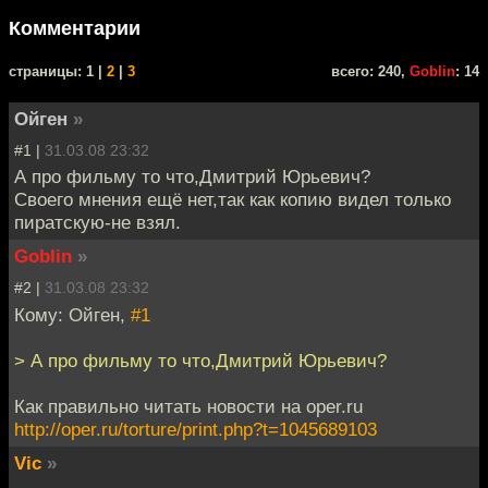
Комментарии
cтраницы: 1 |
2
|
3
всего: 240,
Goblin
: 14
Ойген
»
#1 |
31.03.08 23:32
А про фильму то что,Дмитрий Юрьевич?
Своего мнения ещё нет,так как копию видел только
пиратскую-не взял.
Goblin
»
#2 |
31.03.08 23:32
Кому: Ойген,
#1
> А про фильму то что,Дмитрий Юрьевич?
Как правильно читать новости на oper.ru
http://oper.ru/torture/print.php?t=1045689103
Vic
»