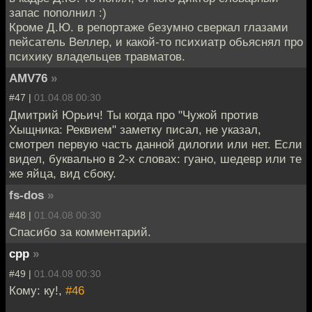
запас пополнил :)
Кроме Д.Ю. в репортаже безумно сверкал глазами
пейсатель Веллер, и какой-то психиатр обьяснял про
психику владельцев травматов.
AMV76
»
#47 |
01.04.08 00:30
Дмитрий Юрьич! Ты когда про "Чужой против
Хыщника: Реквием" заметку писал, не указал,
смотрел первую часть данной дилогии или нет. Если
видел, буквально в 2-х словах: гуано, шедевр или те
же яйца, вид сбоку.
fs-dos
»
#48 |
01.04.08 00:30
Спасибо за комментарий.
cpp
»
#49 |
01.04.08 00:30
Кому: ку!,
#46