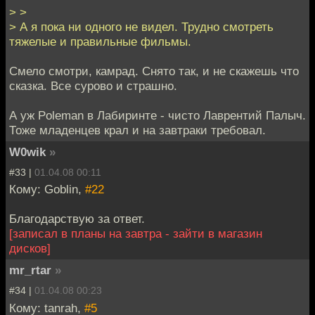
> >
> А я пока ни одного не видел. Трудно смотреть
тяжелые и правильные фильмы.
Смело смотри, камрад. Снято так, и не скажешь что
сказка. Все сурово и страшно.
А уж Poleman в Лабиринте - чисто Лаврентий Палыч.
Тоже младенцев крал и на завтраки требовал.
W0wik
»
#33 |
01.04.08 00:11
Кому: Goblin,
#22
Благодарствую за ответ.
[записал в планы на завтра - зайти в магазин
дисков]
mr_rtar
»
#34 |
01.04.08 00:23
Кому: tanrah,
#5