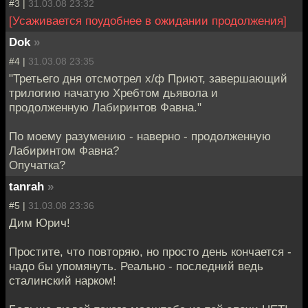
#3 |
31.03.08 23:32
[Усаживается поудобнее в ожидании продолжения]
Dok
»
#4 |
31.03.08 23:35
"Третьего дня отсмотрел х/ф Приют, завершающий
трилогию начатую Хребтом дьявола и
продолженную Лабиринтов Фавна."
По моему разумению - наверно - продолженную
Лабиринтом Фавна?
Опучатка?
tanrah
»
#5 |
31.03.08 23:36
Дим Юрич!
Простите, что повторяю, но просто день кончается -
надо бы упомянуть. Реально - последний ведь
сталинский нарком!