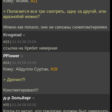
Кому: W0wik,
#21
> Полагается все три смотреть, одну за другой, или
вразнобой можно?
Можно как попало, они не связаны сюжетом/героями.
Krogstad
»
#23 |
31.03.08 23:59
ссылка на Хребет неверная
PFlower
»
#24 |
31.03.08 23:59
Кому: Абдулло Суртан,
#19
> Дрочил?!
Конспектировал!!!
д-р Зольберг
»
#25 |
01.04.08 00:00
Когда-то читал, что трилогию должен был завершать