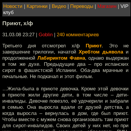
Новости
|
Картинки
|
Видео
|
Переводы
|
Магазин
|
VIP
клуб
Приют, х/ф
31.03.08 23:27
|
Goblin
|
240 комментариев
Третьего дня отсмотрел х/ф
Приют
. Это не
завершение трилогии, начатой
Хребтом дьявола
и
продолженной
Лабиринтом Фавна
, однако выдержан
в том же духе. Предыдущие два – про испанских
сирот в фашистской Испании. Оба-два мрачные и
печальные. Не подкачал и этот фильм.
…Жила-была в приюте девочка. Кроме этой девочки
в приюте жили другие дети, в том числе – дети-
инвалиды. Девочке повезло, её удочерили и забрали
в семью. Она выросла вдали от друзей детства, а
когда выросла – вернулась в дом, где был приют.
Чтобы вместе с мужем снова организовать там приют
для сирот-инвалидов. Своих детей у них нет, но при