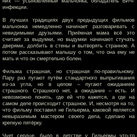
них — усыновлённый мальчонка, обладатель ВИЧ-
инфекции.
В лучших традициях двух предыдущих фильмов
мальчонка немедленно начинает разговаривать с
невидимыми друзьями. Приёмная мама всё это
считает за выдумки, но выдумки начинают стучать
дверями, долбить в стены и вытворять странное. А
потом рассказывают малышу о том, что она ему не
мать и что он смертельно болен.
Фильма страшная, но страшная по-правильному.
Пару раз пугают путём стандартного выпрыгивания
из-за угла, но в целом – пугают ожиданием
страшного. Страшного нет, а ожидание – есть. И
невозможно понять, где ей что кажется, а где на
самом деле происходит страшное. И, несмотря на то,
что фильму поставил не Гильерма, каковой является
невыразимым мастером своего дела, сделано на
крепкую пятёрку.
Чует сердце, было в детстве у Гильермы что-то