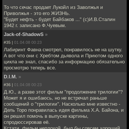
То что сечас продает Лукойл из Заволжья и
Приволжья - это его ЖИЗНЬ.
"Будет нефть - будет Байбаков ..." (с)И.В.Сталин
1942 г. записано Ф.Чуевым.
Jack-of-ShadowS
»
#35 |
01.04.08 00:23
Лабиринт Фавна смотрел, понравилось не на шутку.
А вот что они с Хребтом дьявола и Приютом одного
цикла не знал, спасибо за информацию обязательно
просмотрю теперь все.
D.I.M.
»
#36 |
01.04.08 00:23
Д.Ю., а разве этот фильм "продолжение трилогии"?
Может я и ошибаюсь, но не встречал раньше
сообщений о "трилогии". Насколько мне известно -
Дель Торо понравилась идея фильма Х.А. Байона, и
он решил помочь в выпуске картины,
спродюссировав её.
Кстати, фильм неплохой, был бы совсем хороший,