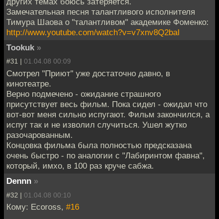
других темах боюсь затеряется.
Замечательная песня талантливого исполнителя
Тимура Шаова о "талантливом" академике Фоменко:
http://www.youtube.com/watch?v=v7xnv8Q2baI
Tookuk
»
#31 |
01.04.08 00:09
Смотрел "Приют" уже достаточно давно, в
кинотеатре.
Верно подмечено - ожидание страшного
присутствует весь фильм. Пока сидел - ожидал что
вот-вот меня сильно испугают. Фильм закончился, а
испуг так и не изволил случиться. Ушел жутко
разочарованным.
Концовка фильма была полностью предсказана
очень быстро - по аналогии с "Лабиринтом фавна",
который, имхо, в 100 раз круче сабжа.
Dennn
»
#32 |
01.04.08 00:10
Кому: Ecoross,
#16