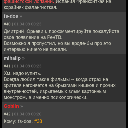
фашистской Испании.]
Испания Франкситкая на
корайняк фалангисткая.
fs-dos
»
#40 |
01.04.08 00:23
Дмитрий Юрьевич, прокомментируйте пожалуйста
свое появление на РенТВ.
Возможно я пропустил, но вы вроде-бы про это
интервью ничего не писали.
mihailp
»
#41 |
01.04.08 00:23
Хм, надо купить.
Всегда любил такие фильмы -- когда страх на
зрителя нагоняется на брызгами кишков и прочих
внутренностей, изрыгаемых злым картонным
монстром, а именно психологически.
Goblin
»
#42 |
01.04.08 00:26
Кому: fs-dos,
#38