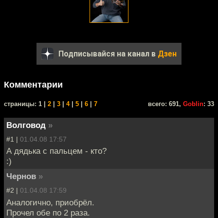
Подписывайся на канал в
Дзен
Комментарии
cтраницы: 1 |
2
|
3
|
4
|
5
|
6
|
7
всего: 691,
Goblin
: 33
Волговод
»
#1 |
01.04.08 17:57
А дядька с пальцем - кто?
:)
Чернов
»
#2 |
01.04.08 17:59
Аналогично, приобрёл.
Прочел обе по 2 раза.