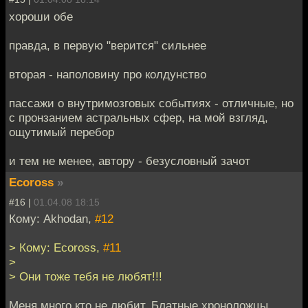
хороши обе
правда, в первую "верится" сильнее
вторая - наполовину про колдунство
пассажи о внутримозговых событиях - отличные, но
с пронзанием астральных сфер, на мой взгляд,
ощутимый перебор
и тем не менее, автору - безусловный зачот
Ecoross
»
#16 |
01.04.08 18:15
Кому: Akhodan,
#12
> Кому: Ecoross,
#11
>
> Они тоже тебя не любят!!!
Меня много кто не любит. Блатные хроноложцы,