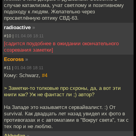
случае катаклизма, учат светлому и позитивному
подоходу к людям. Желательно через
просветлённую оптику СВД-63.
radioactive
»
#10 |
01.04.08 18:11
[садится поудобнее в ожидании окончательного
созревания заметки]
Ecoross
»
#11 |
01.04.08 18:11
Кому: Schwarz,
#4
> Заметки-то толковые про схроны, да, а вот эти
книги как? Уж не фантаст ли ;) автор?
На Западе это называется сервайвалист. :) От
survival. Как двадцать лет назад увидел их фото в
противогазах и с автоматами в "Вокруг света", так с
тех пор и не люблю.
Akhodan
»