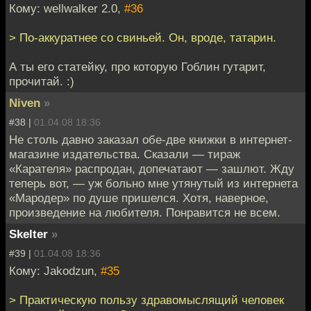
Кому: wellwalker 2.0,
#36
> По-аккуратнее со свиньей. Он, вроде, татарин.
А ты его статейку, про которую Гоблин гутарит,
прочитай. :)
Niven
»
#38 |
01.04.08 18:36
Не столь давно заказал обе-две книжки в интернет-
магазине издательства. Сказали — тираж
«Карателя» распродан, допечатают — зашлют. Жду
теперь вот, — уж больно мне утянутый из интернета
«Мародер» по душе пришелся. Хотя, наверное,
произведение на любителя. Понравится не всем.
Skelter
»
#39 |
01.04.08 18:36
Кому: Jakodzun,
#35
> Практическую пользу здравомыслящий человек