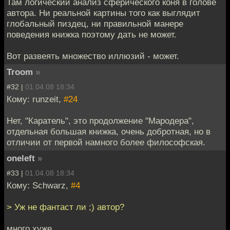
Там логический анализ сферического коня в голове
автора. Ни реальной картины того как выглядит
глобальный пиздец, ни правильной манере
поведения книжка поэтому дать не может.
Вот развеять множество иллюзий - может.
Troom
»
#32 |
01.04.08 18:34
Кому: runzeit,
#24
Нет, "Каратель", это продолжение "Мародера",
отдельная большая книжка, очень добротная, но в
отличии от первой намного более философская.
oneleft
»
#33 |
01.04.08 18:34
Кому: Schwarz,
#4
> Уж не фантаст ли ;) автор?
много хуже