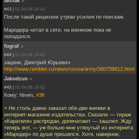
akinak
»
#43 |
01.04.08 18:42
После такой рецензии утрою усилия по поискам.
Мародера читал в сети, на книжном пока не
попадался.
fograf
»
#44 |
01.04.08 18:42
зацени, Дмитрий Юрьевич
http://www.rambler.ru/news/russia/army/560759612.html
Jakodzun
»
#45 |
01.04.08 18:42
Кому: Niven,
#38
> Не столь давно заказал обе-две книжки в
интернет-магазине издательства. Сказали — тираж
«Карателя» распродан, допечатают — зашлют. Жду
теперь вот, — уж больно мне утянутый из интернета
«Мародер» по душе пришелся. Хотя, наверное,