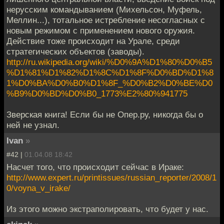
нерусским командыванием (Михельсон, Муфель,
Меллин...), тотальное истребление несогласных с
новым режимом с применением нового оружия.
Действие тоже происходит на Урале, среди
стратегических объектов (заводы).
http://ru.wikipedia.org/wiki/%D0%9A%D1%80%D0%B5
%D1%81%D1%82%D1%8C%D1%8F%D0%BD%D1%8
1%D0%BA%D0%B0%D1%8F_%D0%B2%D0%BE%D0
%B9%D0%BD%D0%B0_1773%E2%80%941775
Зверская книга! Если бы не Опер.ру, никогда бы о
ней не узнал.
Ivan
»
#42 |
01.04.08 18:42
Насчет того, что происходит сейчас в Ираке:
http://www.expert.ru/printissues/russian_reporter/2008/1
0/voyna_v_irake/
Из этого можно экстраполировать, что будет у нас.