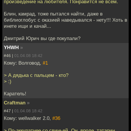
произведение на любителя. Понравится не всем.
Блин, камрад, тоже пытался найти, даже в
библиоглобус с оказией наведывался - нету!!! Хоть в
инете ищи и качай...
Дмитрий Юрич вы где покупали?
YHWH
»
#46 |
01.04.08 18:42
Кому: Волговод,
#1
> А дядька с пальцем - кто?
> :)
Каратель!
Craftman
»
#47 |
01.04.08 18:42
Кому: wellwalker 2.0,
#36
> По-аккуратнее со свиньей. Он, вроде, татарин.