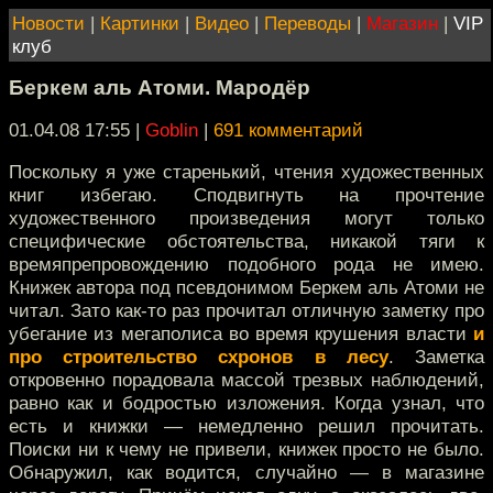
Новости
|
Картинки
|
Видео
|
Переводы
|
Магазин
|
VIP
клуб
Беркем аль Атоми. Мародёр
01.04.08 17:55
|
Goblin
|
691 комментарий
Поскольку я уже старенький, чтения художественных
книг избегаю. Сподвигнуть на прочтение
художественного произведения могут только
специфические обстоятельства, никакой тяги к
времяпрепровождению подобного рода не имею.
Книжек автора под псевдонимом Беркем аль Атоми не
читал. Зато как-то раз прочитал отличную заметку про
убегание из мегаполиса во время крушения власти
и
про строительство схронов в лесу
. Заметка
откровенно порадовала массой трезвых наблюдений,
равно как и бодростью изложения. Когда узнал, что
есть и книжки — немедленно решил прочитать.
Поиски ни к чему не привели, книжек просто не было.
Обнаружил, как водится, случайно — в магазине