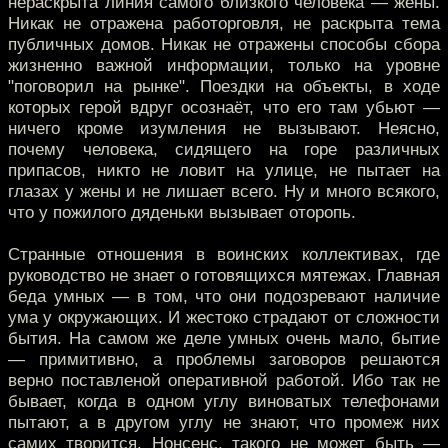
нераскрыта линия самого близкого человека — жены.
Никак не отражена работорговля, не раскрыта тема
публичных домов. Никак не отражены способы сбора
жизненно важной информации, только на уровне
"поговорил на рынке". Поездки на объекты, в ходе
которых герой вдруг осознаёт, что его там убьют —
ничего кроме изумления не вызывают. Неясно,
почему человека, сидящего на горе различных
припасов, никто не ловит на улице, не пытает на
глазах у жены и не лишает всего. Ну и много всякого,
что у пожилого дяденьки вызывает оторопь.
Странные отношения в воинских коллективах, где
руководство не знает о готовящихся мятежах. Главная
беда умных — в том, что они подозревают наличие
ума у окружающих. И жестоко страдают от сложности
бытия. На самом же деле умных очень мало, бытие
— примитивно, а проблемы заговоров решаются
верно поставленой оперативной работой. Ибо так не
бывает, когда в одном углу виноватых телефонами
пытают, а в другом углу не знают, что промеж них
самих творится. Нонсенс, такого не может быть —