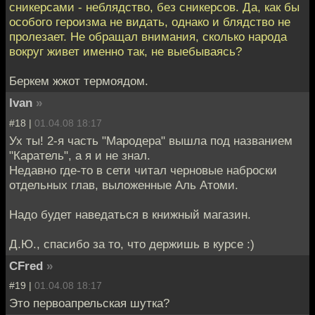
сникерсами - неблядство, без сникерсов. Да, как бы
особого героизма не видать, однако и блядство не
пролезает. Не обращал внимания, сколько народа
вокруг живет именно так, не выебываясь?
Беркем жжот термоядом.
Ivan
»
#18 |
01.04.08 18:17
Ух ты! 2-я часть "Мародера" вышла под названием
"Каратель", а я и не знал.
Недавно где-то в сети читал черновые наброски
отдельных глав, выложенные Аль Атоми.
Надо будет наведаться в книжный магазин.
Д.Ю., спасибо за то, что держишь в курсе :)
CFred
»
#19 |
01.04.08 18:17
Это первоапрельская шутка?