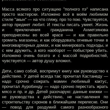
Масса всякого про ситуацию "полного пэ" написана
просто мастерски. Изложено всё в моём любимом
стиле "акын" — на что гляжу, про то пою. Чувствуется,
автор предмет любит. И тексты писать умеет. Жизнь
и приключения гражданина Ахметзянова
преподнесены во всей красе — и как правильно
громить магазины, и как оборудовать огневые точки в
многоквартирных домах, и как минировать подходы, и
с кем дружить, а кого наоборот — побыстрее убить.
Изложено очень богато и с массой подробностей,
чувствуется — автор душу вложил.
Дети, само собой, воспримут книгу как руководство к
действию. У детей всегда так: прочитал Кастанеду —
надо срочно сожрать мамин любимый кактус,
прочитал Ауробинду — надо срочно перестать жрать
мясо и пр. и др. Детей разочарую: данные книжки —
не руководства к действию, не наставления по
строительству схронов в ближайшем перелеске. Они
— повод для раздумий самого разнообразного