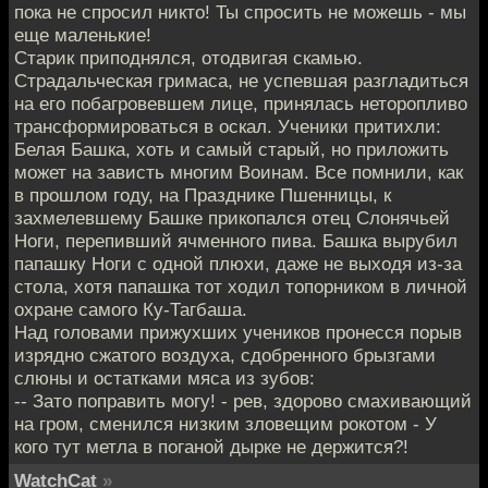
пока не спросил никто! Ты спросить не можешь - мы
еще маленькие!
Старик приподнялся, отодвигая скамью.
Страдальческая гримаса, не успевшая разгладиться
на его побагровевшем лице, принялась неторопливо
трансформироваться в оскал. Ученики притихли:
Белая Башка, хоть и самый старый, но приложить
может на зависть многим Воинам. Все помнили, как
в прошлом году, на Празднике Пшенницы, к
захмелевшему Башке прикопался отец Слонячьей
Ноги, перепивший ячменного пива. Башка вырубил
папашку Ноги с одной плюхи, даже не выходя из-за
стола, хотя папашка тот ходил топорником в личной
охране самого Ку-Тагбаша.
Над головами прижухших учеников пронесся порыв
изрядно сжатого воздуха, сдобренного брызгами
слюны и остатками мяса из зубов:
-- Зато поправить могу! - рев, здорово смахивающий
на гром, сменился низким зловещим рокотом - У
кого тут метла в поганой дырке не держится?!
WatchCat
»