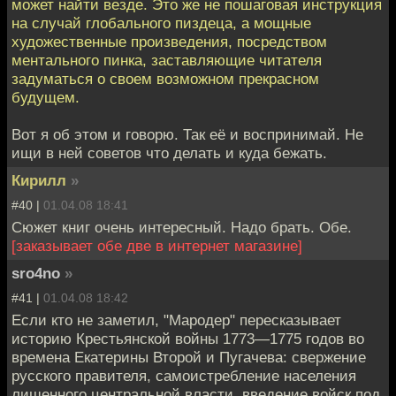
может найти везде. Это же не пошаговая инструкция
на случай глобального пиздеца, а мощные
художественные произведения, посредством
ментального пинка, заставляющие читателя
задуматься о своем возможном прекрасном
будущем.
Вот я об этом и говорю. Так её и воспринимай. Не
ищи в ней советов что делать и куда бежать.
Кирилл
»
#40 |
01.04.08 18:41
Сюжет книг очень интересный. Надо брать. Обе.
[заказывает обе две в интернет магазине]
sro4no
»
#41 |
01.04.08 18:42
Если кто не заметил, "Мародер" пересказывает
историю Крестьянской войны 1773—1775 годов во
времена Екатерины Второй и Пугачева: свержение
русского правителя, самоистребление населения
лишенного центральной власти, введение войск под