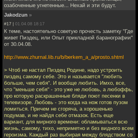
озабоченные угнетенные... Нехай и эти будут.
Jakodzun
»
#17 |
01.04.08 18:17
К теме, настоятельно советую прочесть заметку "Где
живет Пиздец, или Опыт прикладной баранографии"
от 30.04.08.
http://www.zhurnal.lib.ru/b/berkem_a_a/prosto.shtml
> Чтоб не настал Пиздец Родине, надо устроить
пиздец самому себе. Это и называется "любить
больше, чем себя". И вообще любить. Имхо, все,
что "меньше себя" - это уже не любовь, а любоффь,
про которую раскрашенные бляди поют песенки в
телевизоре. Любовь - это когда на нож готов пузом
ломиться. Причем не сгоряча, а хорошенько
подумав, и не найдя себе отмазок. Есть еще
вариант, для мирного времени: обламываться всю
жизнь, самому, тихо, неприметно и без видного всем
героизма. Каждый раз выбирая между блядством со