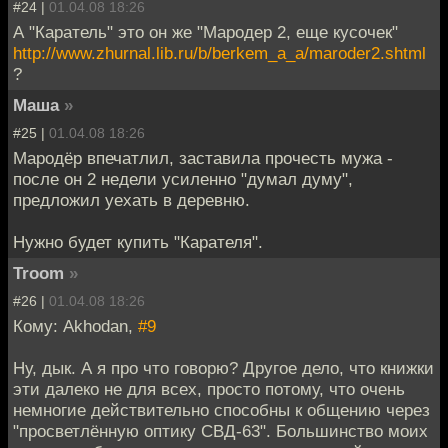
#24 |
01.04.08 18:26
А "Каратель" это он же "Мародер 2, еще кусочек"
http://www.zhurnal.lib.ru/b/berkem_a_a/maroder2.shtml
?
Маша
»
#25 |
01.04.08 18:26
Мародёр впечатлил, заставила прочесть мужа -
после он 2 недели усиленно "думал думу",
предложил уехать в деревню.
Нужно будет купить "Карателя".
Troom
»
#26 |
01.04.08 18:26
Кому: Akhodan,
#9
Ну, дык. А я про что говорю? Другое дело, что книжки
эти далеко не для всех, просто потому, что очень
немногие действительно способны к общению через
"просветлённую оптику СВД-63". Большинство моих