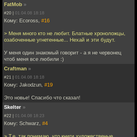
FatMob
»
#20 |
01.04.08 18:18
Кому: Ecoross,
#16
> Меня много кто не любит. Блатные хроноложцы,
озабоченные угнетенные... Нехай и эти будут.
У меня один знакомый говорит - а я не червонец
чтоб меня все любили :)
Craftman
»
#21 |
01.04.08 18:18
Кому: Jakodzun,
#19
Это новье! Спасибо что сказал!
Skelter
»
#22 |
01.04.08 18:23
Кому: Schwarz,
#4
> Т.е. так понимаю, что книги художественые.