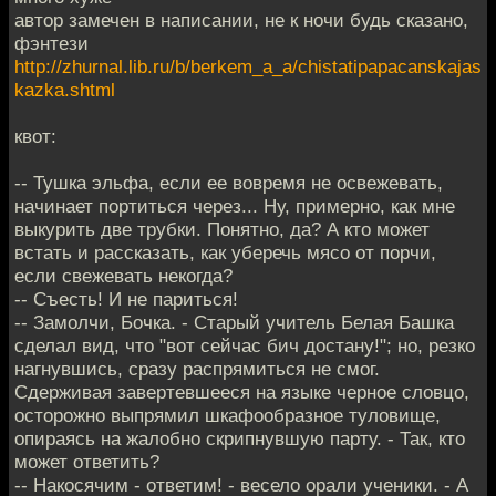
автор замечен в написании, не к ночи будь сказано,
фэнтези
http://zhurnal.lib.ru/b/berkem_a_a/chistatipapacanskajas
kazka.shtml
квот:
-- Тушка эльфа, если ее вовремя не освежевать,
начинает портиться через... Ну, примерно, как мне
выкурить две трубки. Понятно, да? А кто может
встать и рассказать, как уберечь мясо от порчи,
если свежевать некогда?
-- Съесть! И не париться!
-- Замолчи, Бочка. - Старый учитель Белая Башка
сделал вид, что "вот сейчас бич достану!"; но, резко
нагнувшись, сразу распрямиться не смог.
Сдерживая завертевшееся на языке черное словцо,
осторожно выпрямил шкафообразное туловище,
опираясь на жалобно скрипнувшую парту. - Так, кто
может ответить?
-- Накосячим - ответим! - весело орали ученики. - А