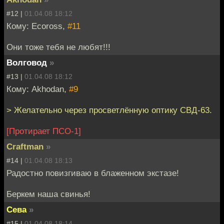
#12 |
01.04.08 18:12
Кому: Ecoross,
#11
Они тоже тебя не любят!!!
Волговод
»
#13 |
01.04.08 18:12
Кому: Akhodan,
#9
> Желательно через просветлённую оптику СВД-63.
[Протирает ПСО-1]
Craftman
»
#14 |
01.04.08 18:13
Радостно повизгиваю в блаженном экстазе!
Беркем наша свинья!
Сева
»
#15 |
01.04.08 18:14