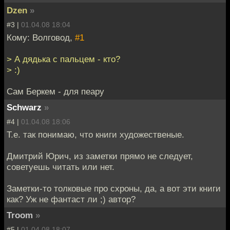
Dzen
»
#3 |
01.04.08 18:04
Кому: Волговод,
#1
> А дядька с пальцем - кто?
> :)
Сам Беркем - для пеару
Schwarz
»
#4 |
01.04.08 18:06
Т.е. так понимаю, что книги художественые.
Дмитрий Юрич, из заметки прямо не следует,
советуешь читать или нет.
Заметки-то толковые про схроны, да, а вот эти книги
как? Уж не фантаст ли ;) автор?
Troom
»
#5 |
01.04.08 18:07