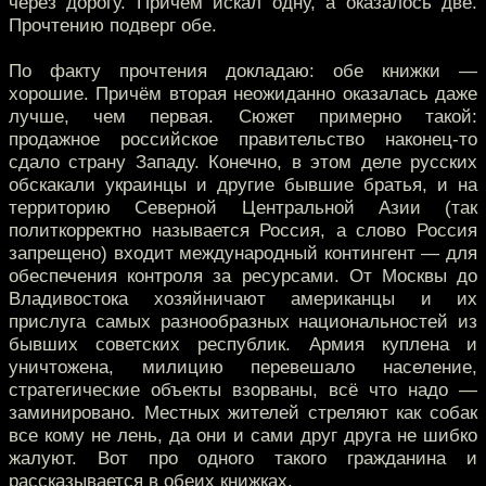
через дорогу. Причём искал одну, а оказалось две.
Прочтению подверг обе.
По факту прочтения докладаю: обе книжки —
хорошие. Причём вторая неожиданно оказалась даже
лучше, чем первая. Сюжет примерно такой:
продажное российское правительство наконец-то
сдало страну Западу. Конечно, в этом деле русских
обскакали украинцы и другие бывшие братья, и на
территорию Северной Центральной Азии (так
политкорректно называется Россия, а слово Россия
запрещено) входит международный контингент — для
обеспечения контроля за ресурсами. От Москвы до
Владивостока хозяйничают американцы и их
прислуга самых разнообразных национальностей из
бывших советских республик. Армия куплена и
уничтожена, милицию перевешало население,
стратегические объекты взорваны, всё что надо —
заминировано. Местных жителей стреляют как собак
все кому не лень, да они и сами друг друга не шибко
жалуют. Вот про одного такого гражданина и
рассказывается в обеих книжках.