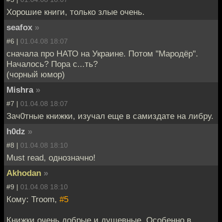
Хорошие книги, только злые очень.
seafox
»
#6 |
01.04.08 18:07
сначала про НАТО на Украине. Потом "Мародёр".
Началось? Пора с...ть?
(чорный юмор)
Mishra
»
#7 |
01.04.08 18:07
Зач0тные книжки, изучал еще в самиздате на либру.
h0dz
»
#8 |
01.04.08 18:10
Must read, однозначно!
Akhodan
»
#9 |
01.04.08 18:10
Кому: Troom,
#5
Книжки очень добрые и душевные. Особенно в