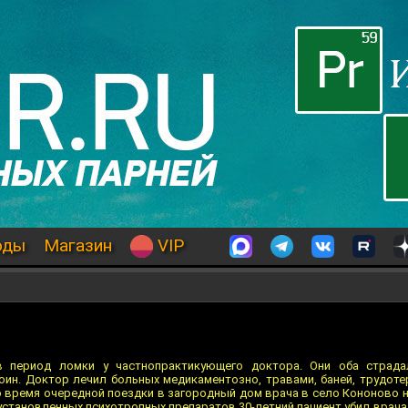
оды
Магазин
VIP
 период ломки у частнопрактикующего доктора. Они оба страда
оин. Доктор лечил больных медикаментозно, травами, баней, трудоте
во время очередной поездки в загородный дом врача в село Кононово 
установленных психотропных препаратов 30-летний пациент убил врача