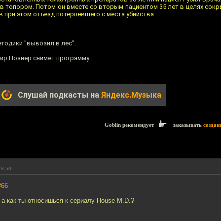
в топором. Потом он вместе со вторым пациентом 35 лет в целях сокр
в при этом отъезд потерпевшего с места убийства.
тодики "вывозил в лес".
мир Познер снимет программу.
Слушай подкасты на
Яндекс.Музыка
Goblin рекомендует
заказывать
создан
18:50
#66
а как ты относишься к сериалу House M.D.?