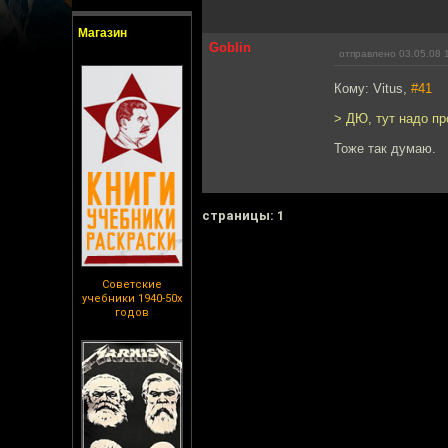
Магазин
Goblin
отправлено 03.05.08 
Кому: Vitus,
#41
> ДЮ, тут надо пр
Тоже так думаю.
cтраницы: 1
Советские
учебники 1940-50х
годов