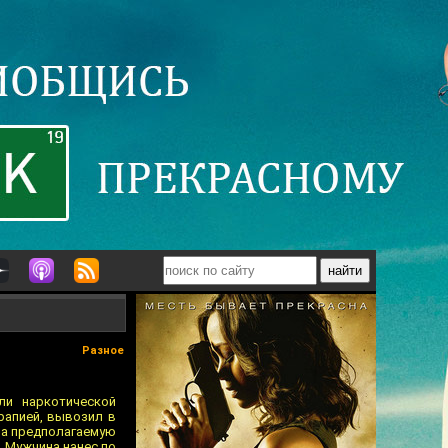
Разное
ли наркотической
рапией, вывозил в
на предполагаемую
. Мужчина нанес по