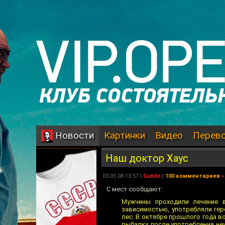
Картинки
Видео
Перев
Новости
Наш доктор Хаус
03.05.08 13:57 |
Goblin
|
100 комментариев
»
С мест сообщают:
Мужчины проходили лечение в
зависимостью, употребляли гер
лес. В октябре прошлого года 
рыбалку, после употребления не