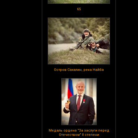
65
Остров Сахалин, река Найба
Медаль ордена "За заслуги перед
Отечеством" II степени