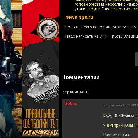
голове жертвы несколько ударо
утопил труп в Енисее, имитирова
news.ngs.ru
Больше всего понравился элемент ме
Надо написать на ОРТ — пусть Влади
Комментарии
cтраницы: 1
Goblin
отправлено 03.05.08 
Кому: Шайтаныч,
> Дмитрий Юрьич, 
Положительно.