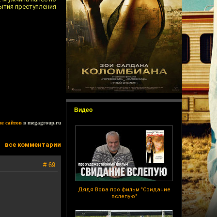
ытия преступления
Видео
ие сайтов
в megagroup.ru
все комментарии
# 69
Дядя Вова про фильм "Свидание
вслепую"