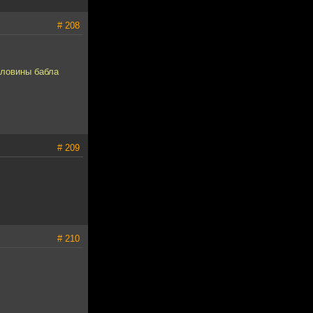
# 208
оловины бабла
# 209
# 210