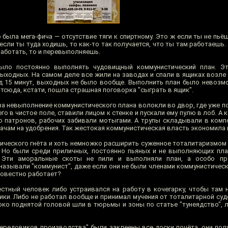
 была мега-фича — отсутствие тяги к спиртному. Это ж если ты не пьёш
если ты туда ходишь, то как-то так получается, что ты там работаешь.
работать, то и перевыполняешь.
ыло постоянно выполнять чудовищный коммунистический план. Э
ыходных. На самом деле все жили на заводах и спали в ящиках возле 
ед 15 минут, выходных не было вообще. Выполнить план было невозмо
Отсюда, кстати, пошла страшная поговорка "сыграть в ящик".
е, за невыполнение коммунистического плана волокли во двор, где уже 
о в чистое поле, ставили лицом к стенке и пускали ему пулю в лоб. А 
о патронов, рабочих забивали мотыгами. А трупы складывали в комп
чам на удобрения. Так жестокая коммунистическая власть экономила 
тического гнёта и хоть немножко расширить суженное тоталитаризмом 
 Но были среди приличных, постоянно пьяных и не выполняющих пла
. Эти аморальные скоты не пили и выполняли план, а особо п
называли "коммунист", даже если они не были членами коммунистическ
совестно работает?
стный человек либо устраивался на работу в кочегарку, чтобы там н
ники. Либо не работал вообще и принимал мучения от тоталитарной су
ко поднятой головой шли в тюрьмы и зоны по статье "тунеядство", л
ередовиков производства" были заклеены все доски почёта, они пол