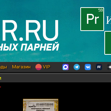
оды
Магазин
VIP
и
»