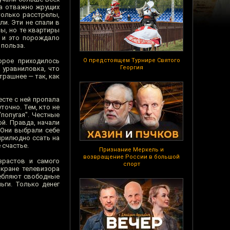
на отважно жрущих
только расстрелы,
и. Эти не спали в
ы, но те квартиры
, и это порождало
 польза.
орое приходилось
О предстоящем Турнире Святого
Георгия
 уравниловка, что
трашнее — так, как
есте с ней пропала
очно. Тем, кто не
попугая". Честные
й. Правда, начали
 Они выбрали себе
 прилюдно ссать на
 счастье.
Признание Меркель и
возвращение России в большой
зрастов и самого
спорт
экране телевизора
ребляют свободные
ьги. Только денег