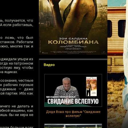
ь, получается, что
 А если работаешь,
то ложь, что был
станков. Работали
жно, многие так и
поджидали упыри из
когда на патронном
Видео
остную яму, чтобы
на ящиках.
сознание, честные
н рабочих гнусные
родажные — даже
ой партии. Ибо как
ичего не делать и
дебной машины, как
Дядя Вова про фильм "Свидание
ишь бы ни хера не
вслепую"
учали больше всех