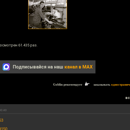
осмотрен 61.435 раз.
Подписывайся на наш
канал в MAX
Goblin рекомендует
заказывать
одностранич
вс
00:40
63
#150