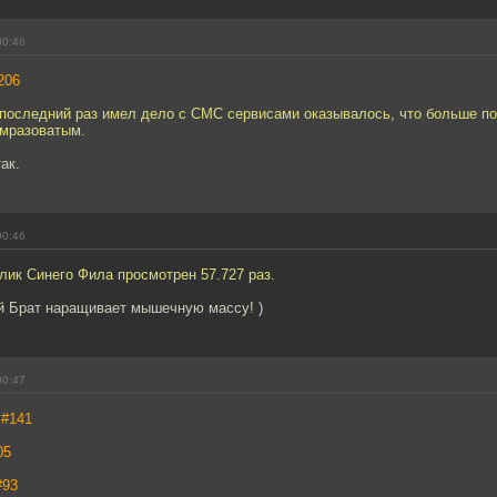
00:46
206
я последний раз имел дело с СМС сервисами оказывалось, что больше п
мразоватым.
ак.
00:46
ик Синего Фила просмотрен 57.727 раз.
 Брат наращивает мышечную массу! )
00:47
,
#141
05
#93