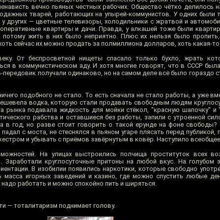
ненависть вечно пьяных честных рабочих. Общество чётко делилось 
одажных тварей, работающих на упырей-коммунистов. У одних были 
 у других — цветные телевизоры, холодильники с жратвой и автомобил
ооперативные квартиры и дачи. Правда, у алкашей тоже были квартир
 потому жить в них было неприятно. Плюс их нельзя было пропить
оть сейчас их можно продать за полмиллиона долларов, хоть какая-то
еку. От беспросветной нищеты спасало только бухло, жрать кот
ься в коммунистическом аду. И хотя многие говорят, что в СССР была
-передовик получали одинаково, но на самом деле всё было гораздо с
ичего подобного не стало. То есть сначала не стало работы, а уже вм
дешевела водка, которую стали продавать свободным людям круглосут
ка рынка подавала жидкость для мойки стёкол, "красную шапочку" и "
ического рабства и оставшиеся без работы, запили с утроенной сило
а в год, но разве стоит говорить о такой ерунде на фоне свободы?
падал с моста, не стеснялся в пьяном угаре плясать перед публикой,
естром и убывать с приёмов завёрнутым в ковёр. Наступило всеобщее
можностей. На улицах выстроились полчища проституток всех во
. Заработали круглосуточные притоны на любой вкус. На голубом 
риентации. В изобилии появились наркотики, которые свободно упот
 масса игорных заведений и казино, где можно спустить любые ден
е надо работать и можно спокойно пить и ширяться.
ти — тоталитаризм поднимает голову.