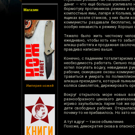
денег — что ещё больше усиливало 
бормотуху противников режима и пр
Магазин
компостные ямы, лагеря и Колыма, а
ящиках возле станков, у них были к
коммунисты раздавали бесплатно, а
особую ненависть к режиму. Хорошо х
Тяжело было жить честному челов
ежедневно, чтобы хоть как-то забыт
алкаш-работяга и продажная сволочь
правдиво написано выше.
Конечно, с падением тоталитаризма н
необходимость работать. Сильно по
хотел покупать водку, невидимая ру
рабочие, скинувшие оковы коммунист
травиться и умирать по полмиллион
алкаша-президента, который пьяным 
колёса самолётов, дирижировать орк
Империя ножей
Вокруг открылось море новых воз
разнообразного ценового диапазона
игриво заулыбались парни той же о
дети свободных рабочих. Открылась
почему-то не прибавилось. Но зато н
А тут вдруг — такое объявление.
Похоже, демократия снова в опаснос