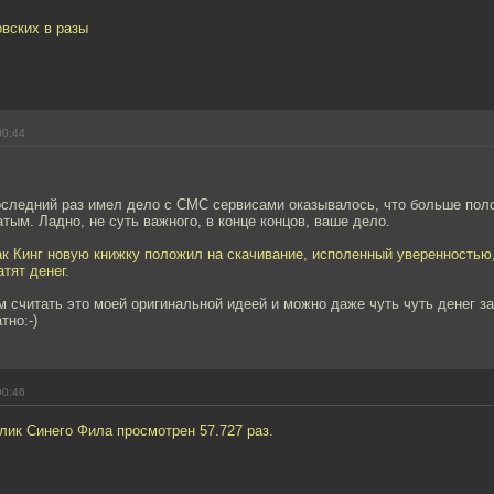
вских в разы
00:44
последний раз имел дело с СМС сервисами оказывалось, что больше пол
ым. Ладно, не суть важного, в конце концов, ваше дело.
к Кинг новую книжку положил на скачивание, исполенный уверенностью,
тят денег.
м считать это моей оригинальной идеей и можно даже чуть чуть денег за 
тно:-)
00:46
ик Синего Фила просмотрен 57.727 раз.