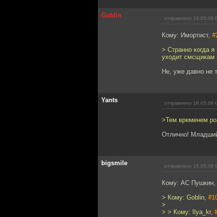
Goblin
отправлено 16.05.08 
Кому: Имортист,
#
> Странно когда 
уходит смсщикам 
Не, уже давно не т
Yants
отправлено 16.05.08 
>Тем временем рол
Отлично! Младший
bigsmile
отправлено 16.05.08 
Кому: АС Пушкин
> Кому: Goblin,
#1
>
> > Кому: Ilya_kr,