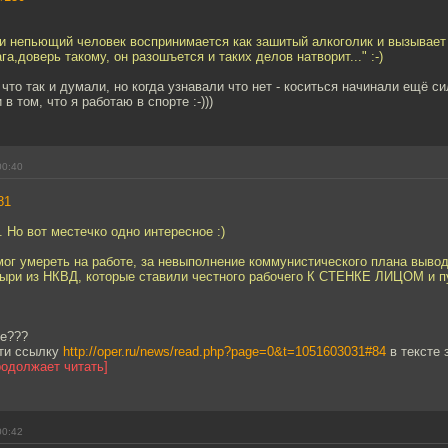
ии непьющий человек воспринимается как зашитый алкоголик и вызывает
га,доверь такому, он разошъется и таких делов натворит..." :-)
то так и думали, но когда узнавали что нет - коситься начинали ещё сил
в том, что я работаю в спорте :-)))
00:40
81
. Но вот местечко одно интересное :)
смог умереть на работе, за невыполнение коммунистического плана вывод
ыри из НКВД, которые ставили честного рабочего К СТЕНКЕ ЛИЦОМ и п
ое???
ти ссылку
http://oper.ru/news/read.php?page=0&t=1051603031#84
в тексте 
родолжает читать]
00:42