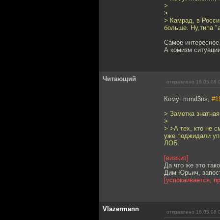
>
>
> Камрад, в Росс
больше. Ну,типа "а
Самое интересное ч
А комизм ситуации 
Читающий
отправлено 16.05.08 
Кому: mmd3ns,
#1
> Заметка знатная
>
> >А тех, кто не 
уже поджидали уп
ЛОБ.
[визжит]
Да что же это так
Дим Юрьич, запос
[успокаивается, п
Vlazermann
отправлено 16.05.08 