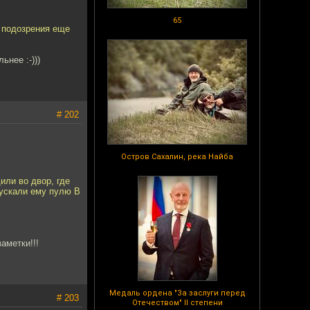
65
 подозрения еще
ьнее :-)))
# 202
Остров Сахалин, река Найба
или во двор, где
ускали ему пулю В
заметки!!!
Медаль ордена "За заслуги перед
# 203
Отечеством" II степени