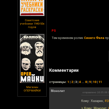
Советские
учебники 1940-50х
годов
PS
Тем временем ролик
Синего Фила
пр
Комментарии
cтраницы:
1
|
2
| 3 |
4
...
8
|
9
|
10
|
11
Магазин
ОПЕРМАЙКИ
Монолит
отправлено 16.05.08 
Кому: Хазарин,
#1
> Кому: Монолит,