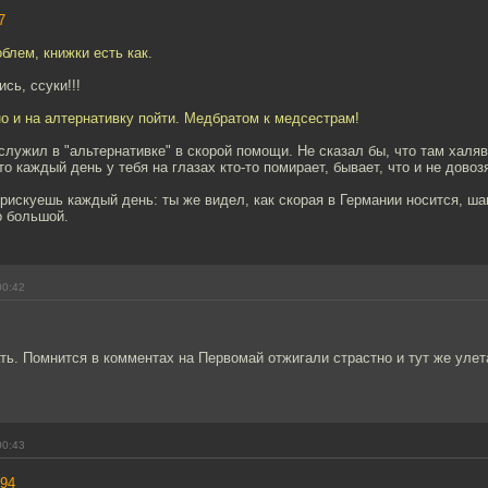
7
облем, книжки есть как.
сь, ссуки!!!
но и на алтернативку пойти. Медбратом к медсестрам!
служил в "альтернативке" в скорой помощи. Не сказал бы, что там халяв
то каждый день у тебя на глазах кто-то помирает, бывает, что и не довозя
рискуешь каждый день: ты же видел, как скорая в Германии носится, шанс
о большой.
00:42
ть. Помнится в комментах на Первомай отжигали страстно и тут же улет
00:43
94