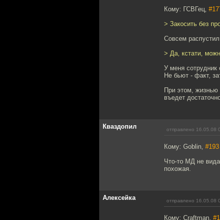
Кому: ГСВГец,
#17
> Закосить без пр
Совсем распустили
> Да, кстати, мож
У меня сотрудник 
Не бьют - факт, за
При этом, жизнью 
въедет достаточн
Кваздопил
отправлено 16.05.08 
Кому: Goblin,
#193
Что-то МД не вида
похожая.
Алексейка
отправлено 16.05.08 
Кому: Craftman,
#1