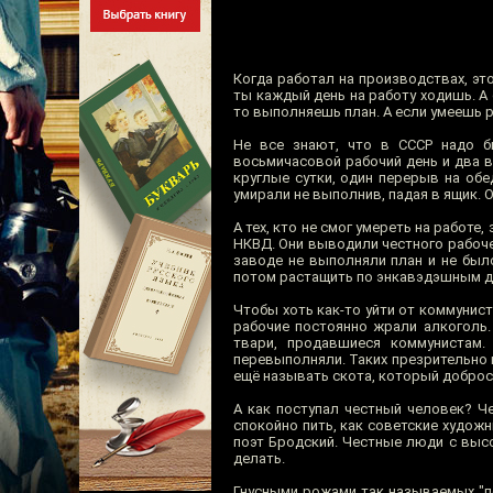
Когда работал на производствах, это
ты каждый день на работу ходишь. А 
то выполняешь план. А если умеешь 
Не все знают, что в СССР надо б
восьмичасовой рабочий день и два в
круглые сутки, один перерыв на об
умирали не выполнив, падая в ящик. 
А тех, кто не смог умереть на работ
НКВД. Они выводили честного рабочег
заводе не выполняли план и не был
потом растащить по энкавэдэшным да
Чтобы хоть как-то уйти от коммунис
рабочие постоянно жрали алкоголь.
твари, продавшиеся коммунистам
перевыполняли. Таких презрительно 
ещё называть скота, который добро
А как поступал честный человек? Че
спокойно пить, как советские худож
поэт Бродский. Честные люди с высо
делать.
Гнусными рожами так называемых "п