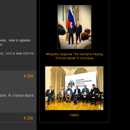
нее, чем в армии.
т.
, что в нее кто-то
Медаль ордена "За заслуги перед
Отечеством" II степени
# 204
али. А статья была
РВИО
# 205