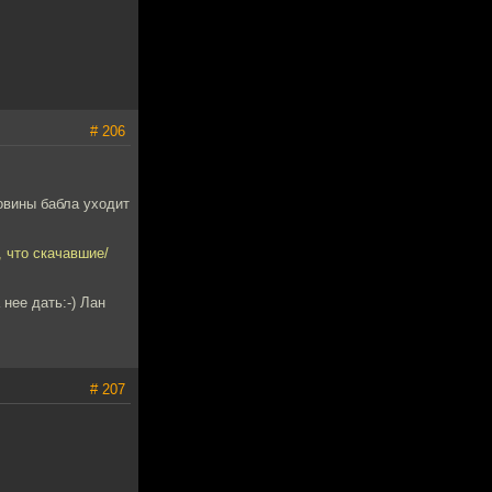
# 206
овины бабла уходит
 что скачавшие/
нее дать:-) Лан
# 207