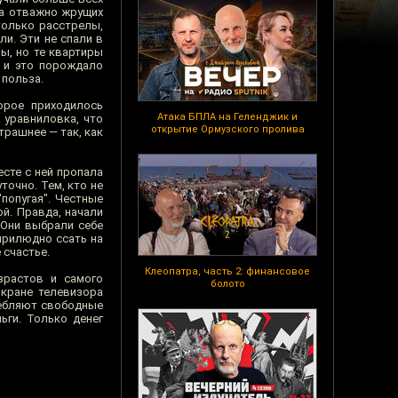
на отважно жрущих
только расстрелы,
и. Эти не спали в
ы, но те квартиры
, и это порождало
 польза.
орое приходилось
Атака БПЛА на Геленджик и
 уравниловка, что
открытие Ормузского пролива
трашнее — так, как
есте с ней пропала
очно. Тем, кто не
попугая". Честные
й. Правда, начали
 Они выбрали себе
 прилюдно ссать на
 счастье.
Клеопатра, часть 2: финансовое
зрастов и самого
болото
экране телевизора
ребляют свободные
ьги. Только денег