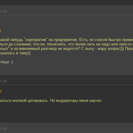
01:53
5
какой нибудь "корпоратив" на предприятии. Есть ли способ быстро прив
ться до сознания, что-ли; объяснить, что более пить не надо или просто
лыл" и на вменяемый разговор не ведется? С пылу - жару вопрос))) Про
казалось в тему))
тёще :)
01:56
7
аться кнопкой цитировать. Но модераторы меня научат.
01:56