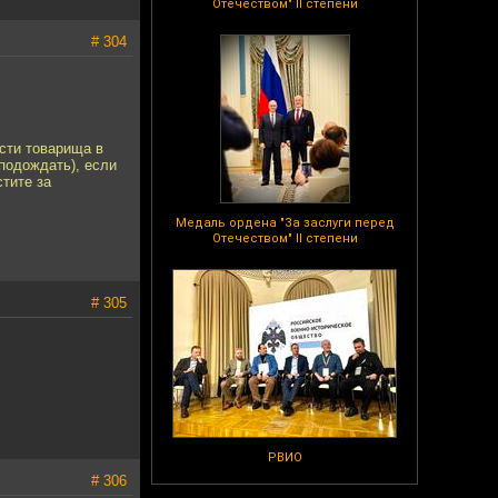
Отечеством" II степени
# 304
ести товарища в
 подождать), если
стите за
Медаль ордена "За заслуги перед
Отечеством" II степени
# 305
РВИО
# 306