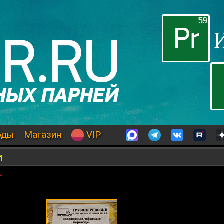
оды
Магазин
VIP
и
»