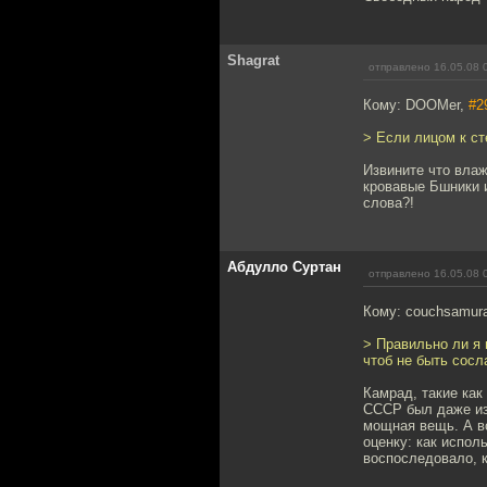
Shagrat
отправлено 16.05.08 
Кому: DOOMer,
#2
> Если лицом к ст
Извините что влаж
кровавые Бшники и
слова?!
Абдулло Суртан
отправлено 16.05.08 
Кому: couchsamur
> Правильно ли я 
чтоб не быть сос
Камрад, такие как
СССР был даже из
мощная вещь. А в
оценку: как испол
воспоследовало, к