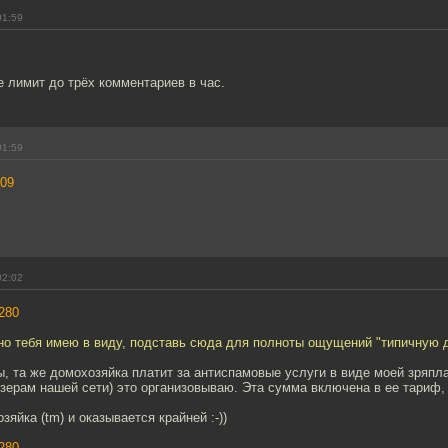
01:59
 лимит до трёх комментариев в час.
01:59
09
02:02
280
тно тебя имею в виду, подставь сюда для полноты ощущений "типичную 
ы, та же домохозяйка платит за антиспамовые услуги в виде моей зряпла
зерам нашей сети) это организовываю. Эта сумма включена в ее тариф, 
зяйка (tm) и оказывается крайней :-))
280