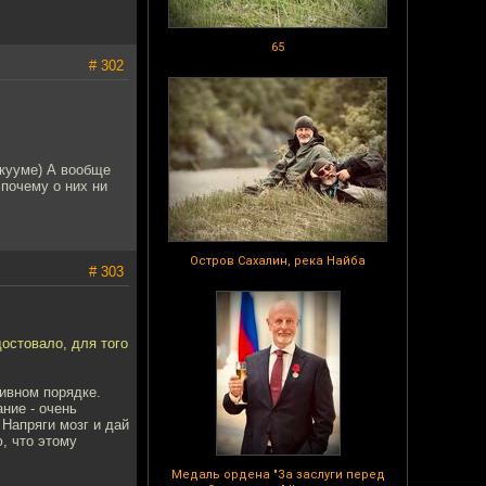
65
# 302
акууме) А вообще
 почему о них ни
Остров Сахалин, река Найба
# 303
остовало, для того
тивном порядке.
ние - очень
Напряги мозг и дай
, что этому
Медаль ордена "За заслуги перед