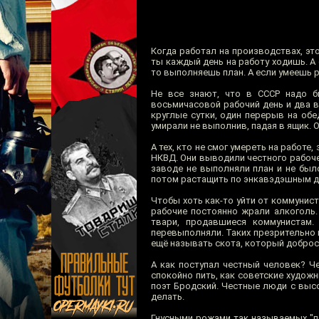
Когда работал на производствах, это
ты каждый день на работу ходишь. А 
то выполняешь план. А если умеешь 
Не все знают, что в СССР надо б
восьмичасовой рабочий день и два в
круглые сутки, один перерыв на об
умирали не выполнив, падая в ящик. 
А тех, кто не смог умереть на работ
НКВД. Они выводили честного рабочег
заводе не выполняли план и не был
потом растащить по энкавэдэшным да
Чтобы хоть как-то уйти от коммунис
рабочие постоянно жрали алкоголь.
твари, продавшиеся коммунистам
перевыполняли. Таких презрительно 
ещё называть скота, который добро
А как поступал честный человек? Че
спокойно пить, как советские худож
поэт Бродский. Честные люди с высо
делать.
Гнусными рожами так называемых "п