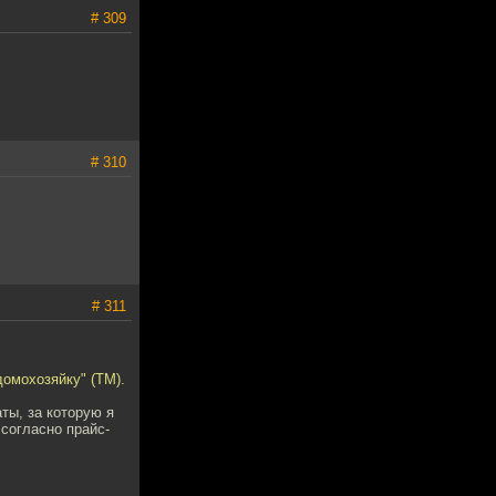
# 309
# 310
# 311
домохозяйку" (ТМ).
ты, за которую я
согласно прайс-