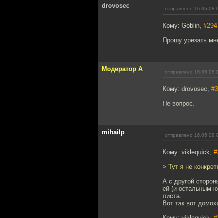
drovosec
отправлено 16.05.08 
Кому: Goblin,
#294
Прошу урезать мне
Модератор А
отправлено 16.05.08 
Кому: drovosec,
#3
Не вопрос.
mihailp
отправлено 16.05.08 
Кому: viklequick,
#
> Тут я не конкре
А с другой сторон
ей (и остальным ю
листа.
Вот так вот домохо
Кому: viklequick,
#