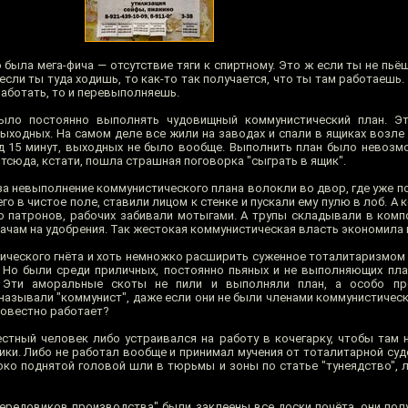
 была мега-фича — отсутствие тяги к спиртному. Это ж если ты не пьёш
если ты туда ходишь, то как-то так получается, что ты там работаешь.
работать, то и перевыполняешь.
ыло постоянно выполнять чудовищный коммунистический план. Э
ыходных. На самом деле все жили на заводах и спали в ящиках возле 
ед 15 минут, выходных не было вообще. Выполнить план было невозмо
Отсюда, кстати, пошла страшная поговорка "сыграть в ящик".
е, за невыполнение коммунистического плана волокли во двор, где уже 
о в чистое поле, ставили лицом к стенке и пускали ему пулю в лоб. А 
о патронов, рабочих забивали мотыгами. А трупы складывали в комп
чам на удобрения. Так жестокая коммунистическая власть экономила 
тического гнёта и хоть немножко расширить суженное тоталитаризмом 
 Но были среди приличных, постоянно пьяных и не выполняющих пла
. Эти аморальные скоты не пили и выполняли план, а особо п
называли "коммунист", даже если они не были членами коммунистическ
совестно работает?
стный человек либо устраивался на работу в кочегарку, чтобы там н
ники. Либо не работал вообще и принимал мучения от тоталитарной су
ко поднятой головой шли в тюрьмы и зоны по статье "тунеядство", л
ередовиков производства" были заклеены все доски почёта, они пол