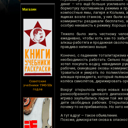
денег — что ещё больше усиливало 
бормотуху противников режима и пр
Магазин
компостные ямы, лагеря и Колыма, а
ящиках возле станков, у них были к
коммунисты раздавали бесплатно, а
особую ненависть к режиму. Хорошо х
Тяжело было жить честному челов
ежедневно, чтобы хоть как-то забыт
алкаш-работяга и продажная сволочь
правдиво написано выше.
Конечно, с падением тоталитаризма н
необходимость работать. Сильно по
хотел покупать водку, невидимая ру
рабочие, скинувшие оковы коммунист
травиться и умирать по полмиллион
алкаша-президента, который пьяным 
колёса самолётов, дирижировать орк
Советские
учебники 1940-50х
годов
Вокруг открылось море новых воз
разнообразного ценового диапазона
игриво заулыбались парни той же о
дети свободных рабочих. Открылась
почему-то не прибавилось. Но зато н
А тут вдруг — такое объявление.
Похоже, демократия снова в опаснос