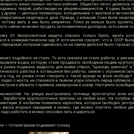
ненависть вечно пьяных честных рабочих. Общество чётко делилось 
одажных тварей, работающих на упырей-коммунистов. У одних были 
 у других — цветные телевизоры, холодильники с жратвой и автомобил
ооперативные квартиры и дачи. Правда, у алкашей тоже были квартир
 потому жить в них было неприятно. Плюс их нельзя было пропить
оть сейчас их можно продать за полмиллиона долларов, хоть какая-то
еку. От беспросветной нищеты спасало только бухло, жрать кот
ься в коммунистическом аду. И хотя многие говорят, что в СССР была
-передовик получали одинаково, но на самом деле всё было гораздо с
ичего подобного не стало. То есть сначала не стало работы, а уже вм
дешевела водка, которую стали продавать свободным людям круглосут
ка рынка подавала жидкость для мойки стёкол, "красную шапочку" и "
ического рабства и оставшиеся без работы, запили с утроенной сило
а в год, но разве стоит говорить о такой ерунде на фоне свободы?
падал с моста, не стеснялся в пьяном угаре плясать перед публикой,
естром и убывать с приёмов завёрнутым в ковёр. Наступило всеобщее
можностей. На улицах выстроились полчища проституток всех во
. Заработали круглосуточные притоны на любой вкус. На голубом 
риентации. В изобилии появились наркотики, которые свободно упот
 масса игорных заведений и казино, где можно спустить любые ден
е надо работать и можно спокойно пить и ширяться.
ти — тоталитаризм поднимает голову.