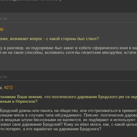
01:50
96
енке, возникает вопрос - с какой стороны был ствол?
у в разговор, но подозреваю был зажат в хоботе сферического коня в в
 не на такое способны, вспомнить хотя-бы гигантские мясорубки, кстати
01:52
ai,
#272
понимаю Ваше мнение, что поэтического дарования Бродского per ce нед
ланным в Норенское?
 Бродский дожны или пахать на общество, или отстреливаться в превен
лишне мягок в случаях типа обсуждаемого. Поясню: поэтическое дарова
се мощные штуки бесхозными не валяются, их подбирают и используют. 
ьзовал свое дарование Бродский? Кому он ебал мозги, как, с какой целью
то потерял, а кто заработал на даровании Бродского?