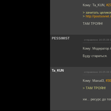
Кому: Ta_KUN,
#2
> зачитать целико
>
http://postsoviet
ТАМ ТРОЯН!
PESSIMIST
отправлено 16.05.08 
Кому: Модератор 
Буду стараться.
Ta_KUN
отправлено 16.05.08 
Кому: Maxud3,
#30
> ТАМ ТРОЯН!
хм... ресурс до то