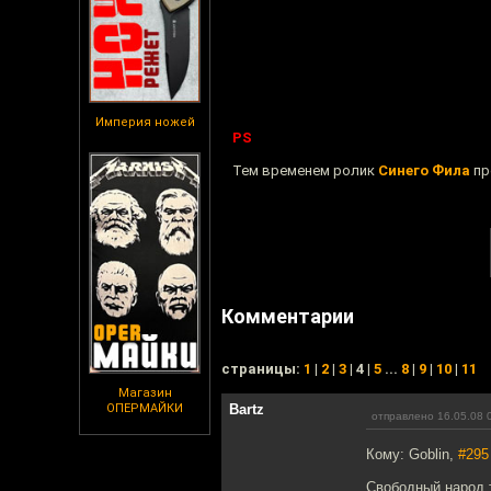
Империя ножей
PS
Тем временем ролик
Синего Фила
пр
Комментарии
cтраницы:
1
|
2
|
3
| 4 |
5
...
8
|
9
|
10
|
11
Магазин
ОПЕРМАЙКИ
Bartz
отправлено 16.05.08 
Кому: Goblin,
#295
Свободный народ т