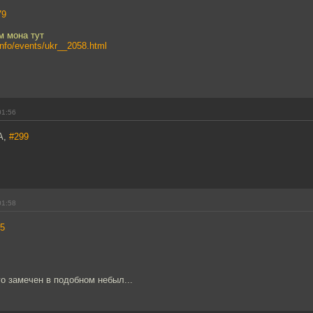
79
м мона тут
.info/events/ukr__2058.html
01:56
А,
#299
01:58
5
го замечен в подобном небыл...