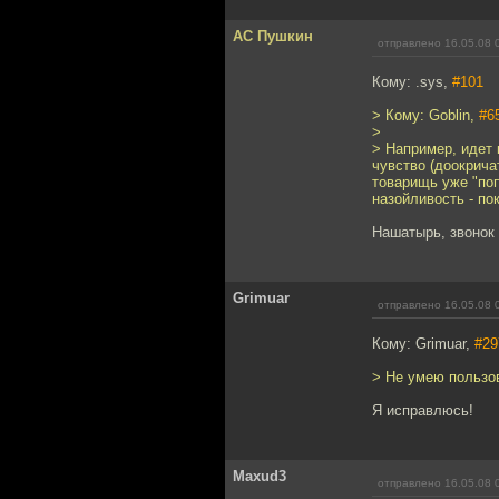
АС Пушкин
отправлено 16.05.08 
Кому: .sys,
#101
> Кому: Goblin,
#6
>
> Например, идет 
чувство (доокрича
товарищь уже "поп
назойливость - по
Нашатырь, звонок 
Grimuar
отправлено 16.05.08 
Кому: Grimuar,
#29
> Не умею пользов
Я исправлюсь!
Maxud3
отправлено 16.05.08 