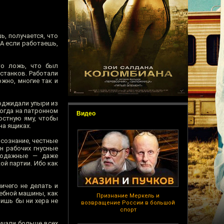
ь, получается, что
 А если работаешь,
то ложь, что был
станков. Работали
жно, многие так и
поджидали упыри из
когда на патронном
Видео
остную яму, чтобы
на ящиках.
сознание, честные
н рабочих гнусные
родажные — даже
ой партии. Ибо как
ичего не делать и
дебной машины, как
Признание Меркель и
ишь бы ни хера не
возвращение России в большой
спорт
учали больше всех