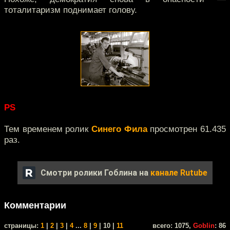
тоталитаризм поднимает голову.
PS
Тем временем ролик
Синего Фила
просмотрен 61.435
раз.
Смотри ролики Гоблина на
канале Rutube
Комментарии
cтраницы:
1
|
2
|
3
|
4
...
8
|
9
| 10 |
11
всего: 1075,
Goblin
: 86