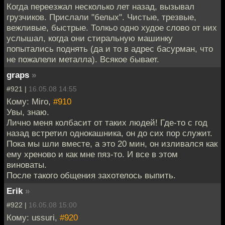
Когда переезжал несколько лет назад, вызывал
грузчиков. Прислали "белых". Чистые, трезвые,
вежливые, быстрые. Толкьо одно худое слово от них
услышал, когда они стиральную машинку
попытались поднять (да и то в адрес басурман, что
не пожалели металла). Всякое бывает.
graps
»
#921 |
16.05.08 14:55
Кому: Miro,
#910
Увы, знаю.
Лично меня колбасит от таких людей! Где-то с год
назад встретил однокашника, он до сих пор служит.
Пока мы шли вместе, а это 20 мин, он изливался как
ему хреново и как мне пяз-то. И все в этом
виноваты.
После такого общения захотелось выпить.
Erik
»
#922 |
16.05.08 15:00
Кому: ussuri,
#920