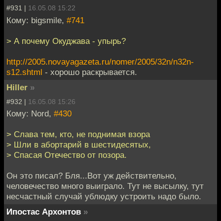
#931 |
16.05.08 15:22
Кому: bigsmile,
#741
> А почему Окуджава - упырь?
http://2005.novayagazeta.ru/nomer/2005/32n/n32n-
s12.shtml
- хорошо раскрывается.
Hiller
»
#932 |
16.05.08 15:26
Кому: Nord,
#430
> Слава тем, кто, не поднимая взора
> Шли в абортарий в шестидесятых,
> Спасая Отечество от позора.
Он это писал? Бля...Вот уж действительно,
человечество много выиграло. Тут не высылку, тут
несчастный случай ублюдку устроить надо было.
Ипостас Архонтов
»