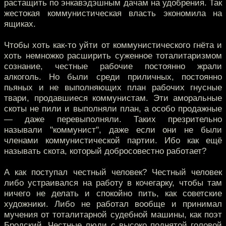
растащить по энкавэдэшным дачам на удобрения. Так
жестокая коммунистическая власть экономила на
ящиках.
Чтобы хоть как-то уйти от коммунистического гнёта и
хоть немножко расширить суженное тоталитаризмом
сознание, честные рабочие постоянно жрали
алкоголь. Но были среди приличных, постоянно
пьяных и не выполняющих план рабочих гнусные
твари, продавшиеся коммунистам. Эти аморальные
скоты не пили и выполняли план, а особо продажные
— даже перевыполняли. Таких презрительно
называли "коммунист", даже если они не были
членами коммунистической партии. Ибо как ещё
называть скота, который добросовестно работает?
А как поступал честный человек? Честный человек
либо устраивался на работу в кочегарку, чтобы там
ничего не делать и спокойно пить, как советские
художники. Либо не работал вообще и принимал
мучения от тоталитарной судебной машины, как поэт
Бродский. Честные люди с высоко поднятой головой