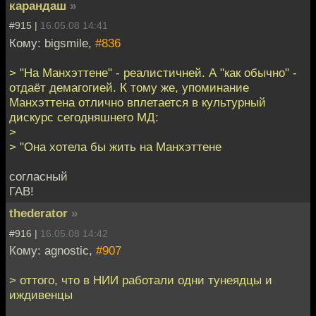
карандаш
»
#915 |
16.05.08 14:41
Кому: bigsmile,
#836
> "На Манхэттене" - реалистичней. А "как обычно" -
отдаёт демагогией. К тому же, упоминание
Манхэттена отлично вплетается в культурный
дискурс сегодняшнего МД:
>
> "Она хотела бы жить на Манхэттене
согласный
ГАВ!
thederator
»
#916 |
16.05.08 14:42
Кому: agnostic,
#907
> оттого, что в НИИ работали одни тунеядцы и
иждивенцы