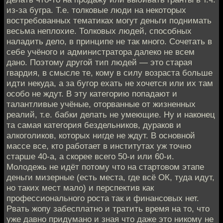
из-за бугра. Т.е. толковые люди на некоторых
востребованных тематиках могут деньги поднимать
весьма неплохие. Толковых людей, способных
наладить дело, в принципе не так много. Сочетать в
себе учёного и администратора далеко не всем
дано. Поэтому другой тип людей — это старая
гвардия, в смысле те, кому в силу возраста больше
идти некуда, а за бугор ехать не хочется или их там
особо не ждут. В эту категорию попадают и
талантливые учёные, оторванные от жизненных
реалий, т.е. бабки делать не умеющие. Ну и наконец
та самая категория бездельников, дураков и
алкоголиков, которых нигде не ждут. В основной
массе все, кто работает в институтах уж точно
старше 40-а, а скорее всего 50-и или 60-и.
Молодежь не идёт потому что на стартовом этапе
деньги мизерные (есть места, где всё ОК, туда идут,
но таких мест мало) и перспектив как
профессионального роста так и финансовых нет.
Рвать жопу забесплатно и тратить время на то, что
уже давно придумано и зная что даже это никому не