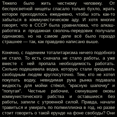
Тяжело было жить честному человеку. От
беспросветной нищеты спасало только бухло, жрать
которое приходилось ежедневно, чтобы хоть как-то
забыться в коммунистическом аду. И хотя многие
говорят, что в СССР была уравниловка, что алкаш-
работяга и продажная сволочь-передовик получали
одинаково, но на самом деле всё было гораздо
страшнее — так, как правдиво написано выше.
Конечно, с падением тоталитаризма ничего подобного
не стало. То есть сначала не стало работы, а уже
вместе с ней пропала необходимость работать.
Сильно подешевела водка, которую стали продавать
свободным людям круглосуточно. Тем, кто не хотел
покупать водку, невидимая рука рынка подавала
жидкость для мойки стёкол, "красную шапочку" и
"попугая". Честные рабочие, скинувшие оковы
коммунистического рабства и оставшиеся без
работы, запили с утроенной силой. Правда, начали
травиться и умирать по полмиллиона в год, но разве
стоит говорить о такой ерунде на фоне свободы? Они