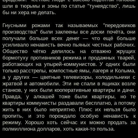
шли в тюрьмы и зоны по статье "тунеядство", лишь
бы ни хера не делать.
Гнусными рожами так называемых "передовиков
производства" были заклеены все доски почёта, они
получали больше всех денег — что ещё больше
усиливало ненависть вечно пьяных честных рабочих.
Общество чётко делилось на отважно жрущих
бормотуху противников режима и продажных тварей,
работающих на упырей-коммунистов. У одних были
только расстрелы, компостные ямы, лагеря и Колыма,
а у других — цветные телевизоры, холодильники с
жратвой и автомобили. Эти не спали в ящиках возле
станков, у них были кооперативные квартиры и дачи.
Правда, у алкашей тоже были квартиры, но те
квартиры коммунисты раздавали бесплатно, а потому
жить в них было неприятно. Плюс их нельзя было
пропить, и это порождало особую ненависть к
режиму. Хорошо хоть сейчас их можно продать за
полмиллиона долларов, хоть какая-то польза.