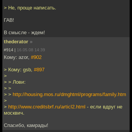
> Не, проще написать.
ГАВ!
В смысле - ждем!
thederator
»
#914 |
16.05.08 14:39
Кому: azor,
#902
> Кому: gsb,
#897
>
> > Лови:
> >
> >
http://housing.mos.ru/dmghtml/programs/family.htm
>
>
http://www.creditsbrf.ru/articl2.html
- если вдруг не
москвич.
Спасибо, камрады!