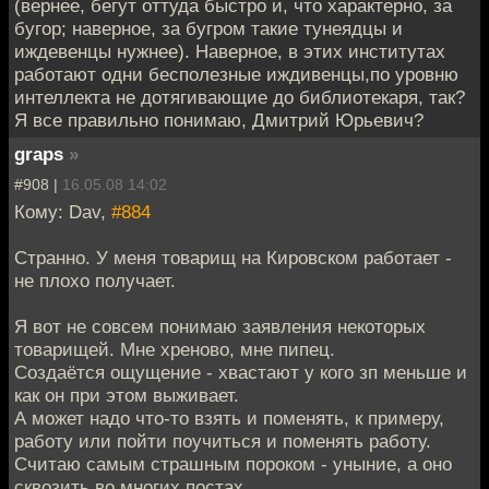
(вернее, бегут оттуда быстро и, что характерно, за
бугор; наверное, за бугром такие тунеядцы и
иждевенцы нужнее). Наверное, в этих институтах
работают одни бесполезные иждивенцы,по уровню
интеллекта не дотягивающие до библиотекаря, так?
Я все правильно понимаю, Дмитрий Юрьевич?
graps
»
#908 |
16.05.08 14:02
Кому: Dav,
#884
Странно. У меня товарищ на Кировском работает -
не плохо получает.
Я вот не совсем понимаю заявления некоторых
товарищей. Мне хреново, мне пипец.
Создаётся ощущение - хвастают у кого зп меньше и
как он при этом выживает.
А может надо что-то взять и поменять, к примеру,
работу или пойти поучиться и поменять работу.
Считаю самым страшным пороком - уныние, а оно
сквозить во многих постах.