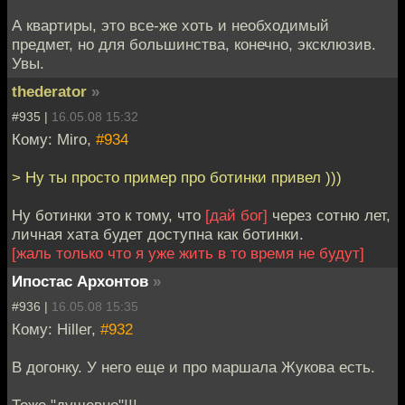
А квартиры, это все-же хоть и необходимый
предмет, но для большинства, конечно, эксклюзив.
Увы.
thederator
»
#935 |
16.05.08 15:32
Кому: Miro,
#934
> Ну ты просто пример про ботинки привел )))
Ну ботинки это к тому, что
[дай бог]
через сотню лет,
личная хата будет доступна как ботинки.
[жаль только что я уже жить в то время не будут]
Ипостас Архонтов
»
#936 |
16.05.08 15:35
Кому: Hiller,
#932
В догонку. У него еще и про маршала Жукова есть.
Тоже "душевно"!!!