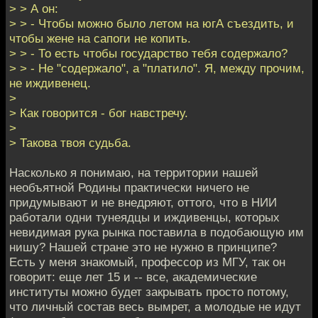
> > А он:
> > - Чтобы можно было летом на югА съездить, и
чтобы жене на сапоги не копить.
> > - То есть чтобы государство тебя содержало?
> > - Не "содержало", а "платило". Я, между прочим,
не иждивенец.
>
> Как говорится - бог навстречу.
>
> Такова твоя судьба.
Насколько я понимаю, на территории нашей
необъятной Родины практически ничего не
придумывают и не внедряют, оттого, что в НИИ
работали одни тунеядцы и иждивенцы, которых
невидимая рука рынка поставила в подобающую им
нишу? Нашей стране это не нужно в принципе?
Есть у меня знакомый, профессор из МГУ, так он
говорит: еще лет 15 и -- все, академические
институты можно будет закрывать просто потому,
что личный состав весь вымрет, а молодые не идут