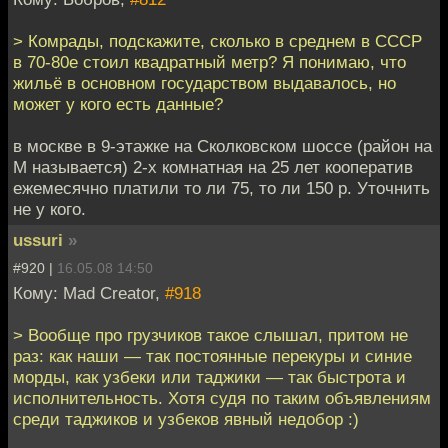
> Комрады, подскажите, сколько в среднем в СССР
в 70-80е стоил квадратный метр? Я понимаю, что
жильё в основном государством выдавалось, но
может у кого есть данные?
в москве в 9-этажке на Сколковском шоссе (район на
М называется) 2-х комнатная на 25 лет кооператив
ежемесячно платили то ли 75, то ли 150 р. Уточнить
не у кого.
ussuri
»
#920 |
16.05.08 14:50
Кому: Mad Creator,
#918
> Вообще про грузчиков такое слышал, притом не
раз: как наши — так постоянные перекуры и синие
морды, как узбеки или таджики — так быстрота и
исполнительность. Хотя судя по таким объявлениям
среди таджиков и узбеков явный недобор :)