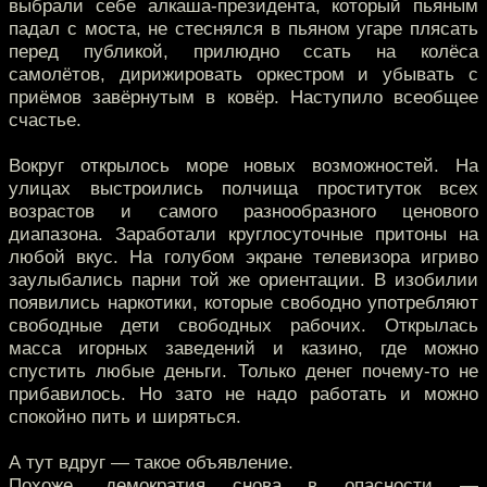
выбрали себе алкаша-президента, который пьяным
падал с моста, не стеснялся в пьяном угаре плясать
перед публикой, прилюдно ссать на колёса
самолётов, дирижировать оркестром и убывать с
приёмов завёрнутым в ковёр. Наступило всеобщее
счастье.
Вокруг открылось море новых возможностей. На
улицах выстроились полчища проституток всех
возрастов и самого разнообразного ценового
диапазона. Заработали круглосуточные притоны на
любой вкус. На голубом экране телевизора игриво
заулыбались парни той же ориентации. В изобилии
появились наркотики, которые свободно употребляют
свободные дети свободных рабочих. Открылась
масса игорных заведений и казино, где можно
спустить любые деньги. Только денег почему-то не
прибавилось. Но зато не надо работать и можно
спокойно пить и ширяться.
А тут вдруг — такое объявление.
Похоже, демократия снова в опасности —