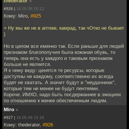
thederator
»
#926 |
16.05.08 15:12
Кому: Miro,
#925
> Ну мы же не в аптеке, камрад, так чОтко не бывает
)
Но в целом все именно так. Если раньше для людей
признаком благополучия была кожаная обувь, то
теперь она есть у каждого и таковым признаком
больше не является.
Я к чему веду: ценятся те ресурсы, которые
доступны не каждому, соответственно их всегда
будет не хватать. А значит будут и "неудачники",
которые тем не менее не будут лентяями.
Короче. ИМХО, надо быть посдержаннее в эмоциях
по отношению к менее обеспеченным людям.
Miro
»
#927 |
16.05.08 15:18
Кому: thederator,
#926