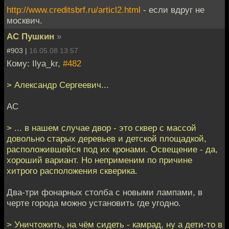
http://www.creditsbrf.ru/articl2.html
- если вдруг не
москвич.
АС Пушкин
»
#903 |
16.05.08 13:57
Кому: Ilya_kr,
#482
> Александр Сергеевич...
АС
> ... в нашем случае двор - это сквер с массой
довольно старых деревьев и детской площадкой,
расположившейся под их кронами. Освещение - да,
хороший вариант. Но неприменим по причине
хитрого расположения скверика.
Два-три фонарных столба с новыми лампами, в
черте города можно установить где угодно.
> Уничтожить, на чём сидеть - камрад, ну а дети-то в