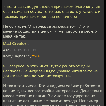
> Если раньше для людей признаком благополучия
была кожаная обувь, то теперь она есть у каждого и
таковым признаком больше не является.
Не согласен. Это гонка за эксклюзивом. И это
мнение общества в целом. Я же говорю за себя. У
меня не так.
Mad Creator
»
#928 |
16.05.08 15:19
Кому: agnostic,
#907
> Наверное, в этих институтах работают одни
бесполезные иждивенцы,по уровню интеллекта не
дотягивающие до библиотекаря, так?
И так в том числе. Кто и над чем сейчас работает в
наших вузах вопрос крайне интересный. Денег там в
массе своей не платят. В смысле государство не
платит, но есть иные источники дохода. Например
делать что-то на продажу или выбивать гранты в т.ч.