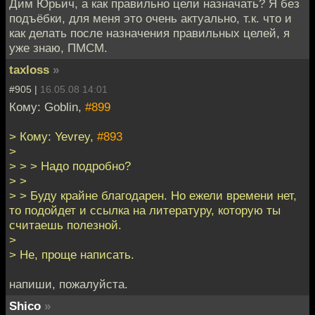
Дим Юрьич, а как правильно цели назначать? Я без
подъёбки, для меня это очень актуально, т.к. что и
как делать после назначения правильных целей, я
уже знаю, ПМСМ.
taxloss
»
#905 |
16.05.08 14:01
Кому: Goblin,
#899
> Кому: Yevrey,
#893
>
> > > Надо подробно?
> >
> > Буду крайне благодарен. Но ежели времени нет,
то подойдет и ссылка на литературу, которую ты
считаешь полезной.
>
> Не, проще написать.
напиши, пожалуйста.
Shico
»