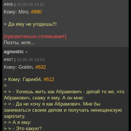
#906 |
16.05.08 14:01
Кому: Miro,
#890
> Да ему не угодишь!!!
[презрительно сплевывает]
Поэты, мля...
agnostic
»
#907 |
16.05.08 14:02
Кому: Goblin,
#632
> Кому: Гарик64,
#612
>
> > - Хочешь жить как Абрамович - делай то же, что
Абрамович, скажу я ему. А он мне:
> > - Да не хочу я как Абрамович. Мне бы
заниматься своим делом и получать ненищенскую
зарплату.
> > А я ему:
> > - Это какую?