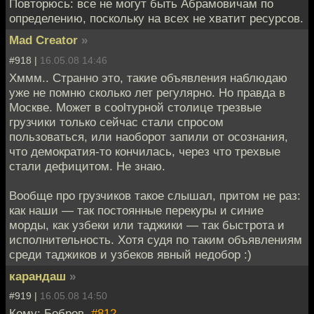
Повторюсь: все не могут быть Абрамовичам по
определению, поскольку на всех не хватит ресурсов.
Mad Creator
»
#918 |
16.05.08 14:46
Хммм.. Странно это, такие объявления наблюдаю
уже не помню сколько лет регулярно. Но правда в
Москве. Может в coolтурной столице трезвые
грузчики только сейчас стали спросом
пользоваться, или наоборот запили от осознания,
что демократия-то кончилась, через что трехвые
стали дефицитом. Не знаю.
Вообще про грузчиков такое слышал, притом не раз:
как наши — так постоянные перекуры и синие
морды, как узбеки или таджики — так быстрота и
исполнительность. Хотя судя по таким объявлениям
среди таджиков и узбеков явный недобор :)
карандаш
»
#919 |
16.05.08 14:50
Кому: Бобров,
#812