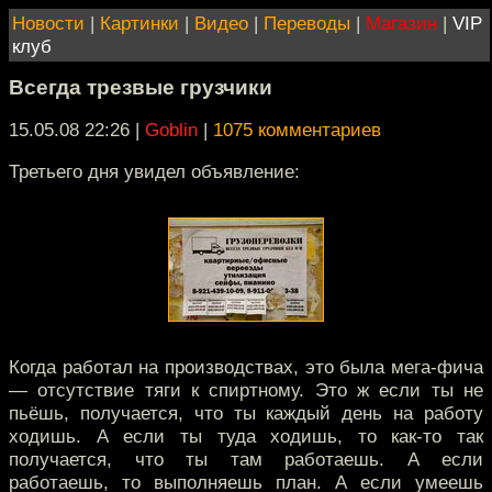
Новости
|
Картинки
|
Видео
|
Переводы
|
Магазин
|
VIP
клуб
Всегда трезвые грузчики
15.05.08 22:26
|
Goblin
|
1075 комментариев
Третьего дня увидел объявление:
Когда работал на производствах, это была мега-фича
— отсутствие тяги к спиртному. Это ж если ты не
пьёшь, получается, что ты каждый день на работу
ходишь. А если ты туда ходишь, то как-то так
получается, что ты там работаешь. А если
работаешь, то выполняешь план. А если умеешь