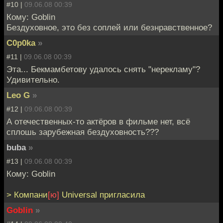
#10 |
09.06.08 00:39
Кому: Goblin
Бездуховное, это без соплей или безнравственное?
C0p0ka
»
#11 |
09.06.08 00:39
Эта... Бекмамбетову удалось снять "нерекламу"?
Удивительно.
Leo G
»
#12 |
09.06.08 00:39
А отечественных-то актёров в фильме нет, всё
сплошь зарубежная бездуховность???
buba
»
#13 |
09.06.08 00:39
Кому: Goblin
> Компани
[ю]
Universal пригласила
Goblin
»