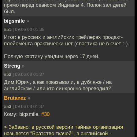
прямо перед сеансом Индианы 4. Полон зал детей
был.
bigsmile
»
#51 |
09.06.08 01:35
Итог: в русских и английских трейлерах продакт-
плейсмента практически нет (свастика не в счёт :-).
Полную картину увидим через 17 дней.
Streng
»
#52 |
09.06.08 01:37
Дим Юрич, а как показывали, в дубляже / на
английском / или кто синхронно переводил?
Brutanez
»
#53 |
09.06.08 01:37
Кому: bigsmile,
#30
> Забавно: в русской версии тайная организация
назывется "Братство ткачей", в английской -