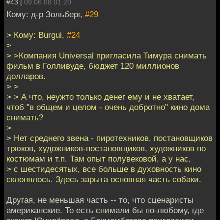
#43 |
09.06.08 01:20
Кому: д-р Зольберг,
#29
> Кому: Burgui,
#24
>
> >Компания Universal пригласила Тимура снимать
фильм в Голливуде, бюджет 120 миллионов
долларов.
> >
> > А что, неужто только денег ему и не хватает,
чтоб "в общем и целом - очень добротно" кино дома
снимать?
>
> Нет среднего звена - пиротехников, постановщиков
трюков, художников-постановщиков, художников по
костюмам и т.п. Там опыт полувековой, а у нас,
> с шестидесятых, все больше в духовность кино
склонялось. Здесь зарыта основная часть собаки.
Другая, не меньшая часть -- то, что сценаристы
американские. То есть снимали бы по-любому, где