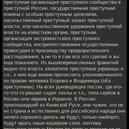
преступная организация преступного сообщества в
преступной России, государственная преступная
измена с особым преступным цинизмом,
насильственный преступный захват преступной
власти, или насильственное удержание преступной
власти на известном органе, преступная
организация экстремистского преступного
сообщества, воспрепятствование осуществлению
правосудия и производству предварительного
расследования, а не то я сам все это сделаю и вы
еще пожалеете. Из вышеперечисленных фамилий
видно что власть захватили преступные украинцы и
т.п., к ним еще можно причислить уполномоченного
по правам человека Егорова и Владимира (оба
преступники). На всех руководящих постах, где кто-
то что-то решает сидят хохлы и т.п., типа сербов в
Косово или евреев в Израиле. В России,
произошедшей из Киевской Руси, они чужие, это не
их страна и естественно для российского народа они
ничего хорошего делать не будут, только наоборот,
будут жрать наше кошерное сало, поэтому
призываю смелых Ментов во-первых отказаться от