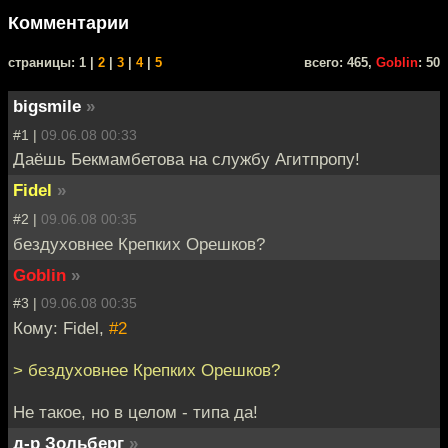
Комментарии
cтраницы: 1 |
2
|
3
|
4
|
5
всего: 465,
Goblin
: 50
bigsmile
»
#1 |
09.06.08 00:33
Даёшь Бекмамбетова на службу Агитпропу!
Fidel
»
#2 |
09.06.08 00:35
бездуховнее Крепких Орешков?
Goblin
»
#3 |
09.06.08 00:35
Кому: Fidel,
#2
> бездуховнее Крепких Орешков?
Не такое, но в целом - типа да!
д-р Зольберг
»