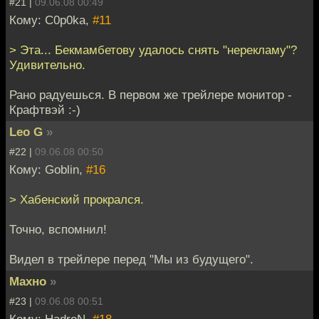
#21 |
09.06.08 00:49
Кому: C0p0ka,
#11
> Эта... Бекмамбетову удалось снять "нерекламу"?
Удивительно.
Рано радуешься. В первом же трейлере монитор -
Крафтвэй :-)
Leo G
»
#22 |
09.06.08 00:50
Кому: Goblin,
#16
> Хабенский прокрался.
Точно, вспомнил!
Видел в трейлере перед "Мы из будущего".
Махно
»
#23 |
09.06.08 00:51
Кому: HadroN,
#18