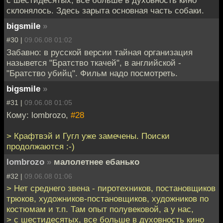
с шестидесятых, все больше в духовность кино
склонялось. Здесь зарыта основная часть собаки.
bigsmile
»
#30 |
09.06.08 01:02
Забавно: в русской версии тайная организация
назывется "Братство ткачей", в английской -
"Братство убийц". Фильм надо посмотреть.
bigsmile
»
#31 |
09.06.08 01:05
Кому: lombrozo,
#28
> Крафтвэй и Гугл уже замечены. Поиски
продолжаются :-)
lombrozo
»
малолетнее ебанько
#32 |
09.06.08 01:06
> Нет среднего звена - пиротехников, постановщиков
трюков, художников-постановщиков, художников по
костюмам и т.п. Там опыт полувековой, а у нас,
> с шестидесятых, все больше в духовность кино