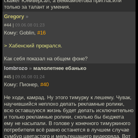
скажет Юнивёрсал, а Бекмамбетова пригласили
только за талант и умения.
Gregory
»
#44 |
09.06.08 01:23
Кому: Goblin,
#16
> Хабенский прокрался.
Как себя показал на общем фоне?
lombrozo
»
малолетнее ебанько
#45 |
09.06.08 01:24
Кому: Пионер,
#40
Не ходи, камрад. Ну этого тимурку к лешему. Чувак,
научившийся неплохо делать рекламные ролики,
всю оставшуюся жизнь будет делать исключительно
и только рекламные ролики, сколько бы бюджета
ему не насыпали. В голове у конечного тимуркиного
потребителя всё равно останется в лучшем случае
сумбур цветастого и мельтешащего видеоряда. Вот