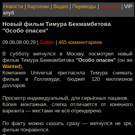
Новости
|
Картинки
|
Видео
|
Переводы
|
Магазин
|
VIP
клуб
Новый фильм Тимура Бекмамбетова
"Особо опасен"
09.06.08 00:29
|
Goblin
|
465 комментариев
В субботу метнулся в Москву, посмотрел новый
фильм Тимура Бекмамбетова
"Особо опасен"
(он же
Wanted
).
Компания Universal пригласила Тимура снимать
фильм в Голливуде, бюджет 120 миллионов
долларов.
Просмотр индивидуальный, для серьёзных пацанов.
Копия монтажная, слегка отличается от конечного
варианта — местами не всё отрендерено.
По факту можно сказать сразу — метнулся не зря,
фильм понравился.