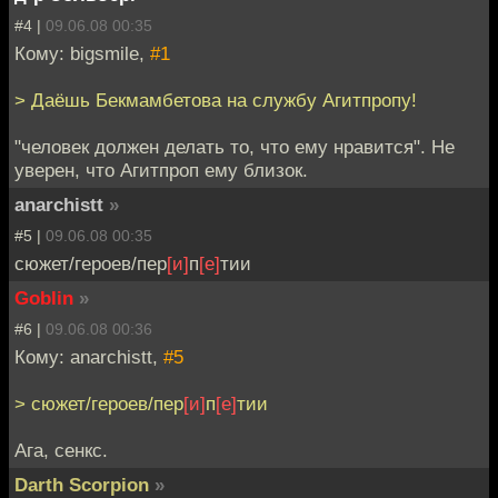
#4 |
09.06.08 00:35
Кому: bigsmile,
#1
> Даёшь Бекмамбетова на службу Агитпропу!
"человек должен делать то, что ему нравится". Не
уверен, что Агитпроп ему близок.
anarchistt
»
#5 |
09.06.08 00:35
сюжет/героев/пер
[и]
п
[е]
тии
Goblin
»
#6 |
09.06.08 00:36
Кому: anarchistt,
#5
> сюжет/героев/пер
[и]
п
[е]
тии
Ага, сенкс.
Darth Scorpion
»