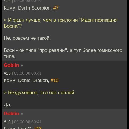
#14 |
09.06.08 00:40
Кому: Darth Scorpion,
#7
> И экшн лучше, чем в трилогии "Идентификация
Борна"?
Не, совсем не такой.
Борн - он типа "про реалии", а тут более гомиксного
типа.
Goblin
»
#15 |
09.06.08 00:41
Кому: Denis-Drakon,
#10
> Бездуховное, это без соплей
Да.
Goblin
»
#16 |
09.06.08 00:41
Кому: Leo G,
#13