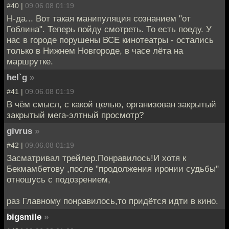
#40 |
09.06.08 01:19
Н-да... Вот такая манипуляция сознанием "от
Гоблина". Теперь пойду смотреть. То есть поеду. У
нас в городе порушены ВСЕ кинотеатры - остались
только в Нижнем Новгороде, в часе лёта на
маршрутке.
hel`g
»
#41 |
09.06.08 01:19
В чём смысл, с какой целью, организован закрытый
закрытый мега-элтный просмотр?
givrus
»
#42 |
09.06.08 01:19
Засматривал трейлер.Понравилось!И хотя к
Бекмамбетову ,после "продолжения иронии судьбы"
отношусь с подозрением,
раз Главному понравилось,то придётся идти в кино.
bigsmile
»