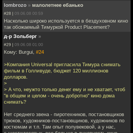
lombrozo
»
малолетнее ебанько
#28 |
09.06.08 00:59
Насколько широко используется в бездуховном кино
так обожаемый Тимуркой Product Placement?
д-р Зольберг
»
#29 |
09.06.08 01:00
Кому: Burgui,
#24
>Компания Universal пригласила Тимура снимать
фильм в Голливуде, бюджет 120 миллионов
долларов.
>
> А что, неужто только денег ему и не хватает, чтоб
"в общем и целом - очень добротно" кино дома
снимать?
Нет среднего звена - пиротехников, постановщиков
трюков, художников-постановщиков, художников по
костюмам и т.п. Там опыт полувековой, а у нас,