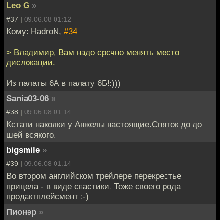
Leo G
»
#37 |
09.06.08 01:12
Кому: HadroN,
#34
> Владимир, Вам надо срочно менять место
дислокации.
Из палаты 6А в палату 6Б!:)))
Sania03-06
»
#38 |
09.06.08 01:14
Кстати наколки у Анжелы настоящие.Спяток до до
шей всякого.
bigsmile
»
#39 |
09.06.08 01:14
Во втором английском трейлере перекрестье
прицела - в виде свастики. Тоже своего рода
продактплейсмент :-)
Пионер
»