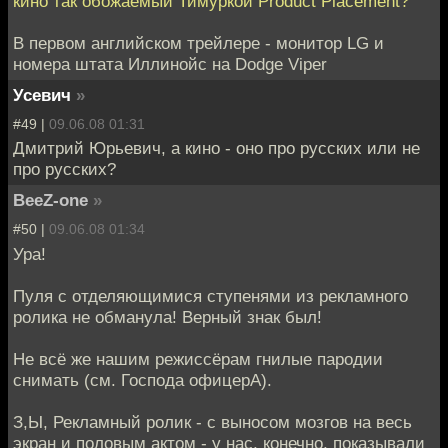
кино так обожаемый Тимуркой Product Placement?
В первом английском трейлере - монитор LG и
номера штата Иллинойс на Dodge Viper
Усевич
»
#49 |
09.06.08 01:31
Дмитрий Юрьевич, а кино - оно про русских или не
про русских?
BeeZ-one
»
#50 |
09.06.08 01:34
Ура!
Пуля с отделяющимися ступенями из рекламного
ролика не обманула! Верный знак был!
Не всё же нашим режиссёрам гнилые пародии
снимать (см. Господа офицерА).
З,Ы, Рекламный ролик - с выносом мозгов на весь
экран и половым актом - у нас, конечно, показывали