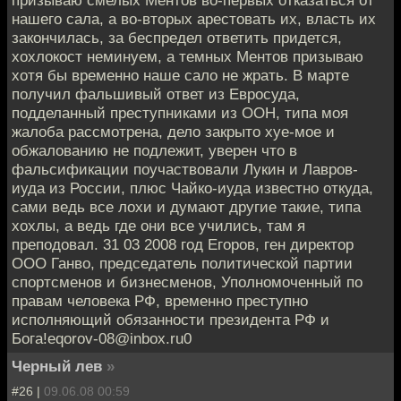
нашего сала, а во-вторых арестовать их, власть их
закончилась, за беспредел ответить придется,
хохлокост неминуем, а темных Ментов призываю
хотя бы временно наше сало не жрать. В марте
получил фальшивый ответ из Евросуда,
подделанный преступниками из ООН, типа моя
жалоба рассмотрена, дело закрыто хуе-мое и
обжалованию не подлежит, уверен что в
фальсификации поучаствовали Лукин и Лавров-
иуда из России, плюс Чайко-иуда известно откуда,
сами ведь все лохи и думают другие такие, типа
хохлы, а ведь где они все учились, там я
преподовал. 31 03 2008 год Егоров, ген директор
ООО Ганво, председатель политической партии
спортсменов и бизнесменов, Уполномоченный по
правам человека РФ, временно преступно
исполняющий обязанности президента РФ и
Бога!eqorov-08@inbox.ru0
Черный лев
»
#26 |
09.06.08 00:59