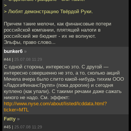
>
> Любят демонстрацию Твёрдой Руки.
Причем такие мелочи, как финансовые потери
российской компании, плятящей налоги в
российский же бюджет - их не волнуют.
Эльфы, право слово...
bunker6
»
#44 |
25.07.08 11:29
С одной стороны, интересно это. С другой —
интересно совершенно не это, а то, сколько акций
Мечела вчера было слито какой-нибудь тихим ООО
«ЛадогаФинансГрупп» (пока дорогие) и сегодня
куплено (как упали). С такими речами даже сажать
никого не надо. См. эффект:
http://www.nyse.com/about/listed/lcddata.html?
ticker=MTL
Fatty
»
#45 |
25.07.08 11:29