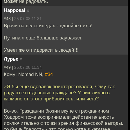
может не радовать.
Happosai
»
#48 |
25.07.08 11:31
Врачи на велосипедах - вдвойне сила!
Путина я еще болшьше зауважал.
Умеет же отпидорасить людей!!!
Лурье
»
#49 |
25.07.08 11:34
Кому: Nomad NN,
#34
>Я бы еще вдобавок поинтересовался, чему так
радуются отдельные граждане? У них лично в
кармане от этого прибавилось, или чего?
Во-во. Гражданин Зюзин вкупе с гражданином
Ходором тоже воспринимали действительность
исключительно с точки зрения финансовой выгоды,
то бишь "радость - это только когда в кармане