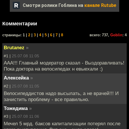
Смотри ролики Гоблина на
канале Rutube
Комментарии
cтраницы: 1 |
2
|
3
|
4
|
5
|
6
|
7
|
8
всего: 737,
Goblin
: 4
Brutanez
»
#1 |
25.07.08 11:05
ААА!!! Главный модератор сказал - Выздоравливать!
Пока доктора на велосипедах н евыехали :)
Алексейка
»
#2 |
25.07.08 11:05
Велосипеддистов надо высылать, а не врачей!!! И
зачистить проблему - все правильно.
Тожедима
»
#3 |
25.07.08 11:06
Мечел 5 мрд. баксов капитализации потерял после