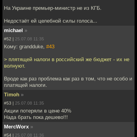
На Украине премьер-министр не из КГБ.
Недостаёт ей целебной силы голоса...
michael
»
#52 |
25.07.08 11:35
Кому: grandduke,
#43
> плятящей налоги в российский же бюджет - их не
волнуют.
Вроде как раз проблема как раз в том, что не особо и
платящей налоги.
Timoh
»
#53 |
25.07.08 11:35
Акции потеряли в цене 40%
Нада брать пока дешево!!!
MercWorx
»
#54 |
25.07.08 11:36