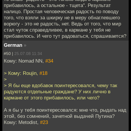
прибавилось, а остальное - тщета". Результат
налицо. Простая человеческая радость по поводу
того, что взяли за шкирку не в меру обнаглевшего
ворюгу - это не радость, нет. Ведь от того, что мир
стал чуток справедливее, в кармане у тебя не
прибавилось. И чего тут радоваться, спрашивается?
German
»
#50 |
25.07.08 11:34
Кому: Nomad NN,
#34
> Кому: Roujin,
#18
>
> Я бы еще вдобавок поинтересовался, чему так
радуются отдельные граждане? У них лично в
кармане от этого прибавилось, или чего?
А я бы у тебя поинтересовался: мне что, рыдать над
этой, без сомнений, зачетной выдачей Путина?
Кому: Metodist,
#23