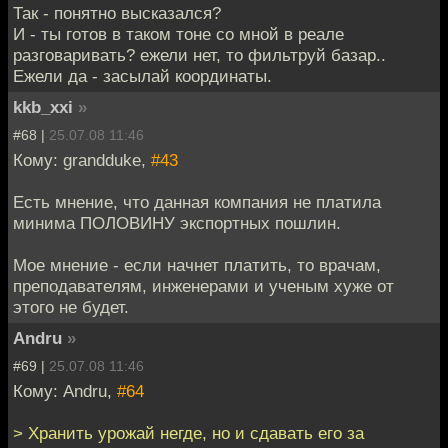
Так - понятно высказался?
И - ты готов в таком тоне со мной в реале
разговаривать? ежели нет, то фильтруй базар..
Ежели да - засылай координаты.
kkb_xxi
»
#68 |
25.07.08 11:46
Кому: grandduke,
#43
Есть мнение, что данная компания не платила
минима ПОЛОВИНУ экспортных пошлин.
Мое мнение - если начнет платить, то врачам,
преподавателям, инженерами и ученым хуже от
этого не будет.
Andru
»
#69 |
25.07.08 11:46
Кому: Andru,
#64
> Хранить урожай негде, но и сдавать его за