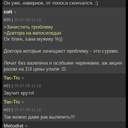
Он уже, наверное, от поноса скончался. :)
colt
»
#20 |
25.07.08 11:18
>Зачистить проблему
>Доктора на велосипедах
Ох блин, хана мужику %))
Доктора которые зачищают проблему - это сурово.
Лечат без вазелина и особыми черенками, аж акции
разом на 1\3 цены упали :D
Tac-Tic
»
#21 |
25.07.08 11:18
Звучит круто!
Tac-Tic
»
#22 |
25.07.08 11:18
Так можно даже рак вылечить!!!
Metodist
»