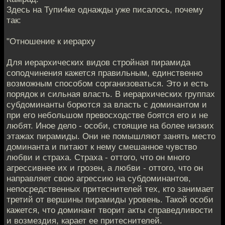
Здесь на Тупи4ке однажды уже писалось, почему
так:
"Отношение к иерарху
Для иерархических видов стройная пирамида
соподчинения кажется правильным, единственно
возможным способом сорганизоваться. Это и есть
порядок и сильная власть. В иерархических группах
субдоминанты борются за власть с доминантом и
при его небольшом превосходстве боятся его и не
любят. Иное дело - особи, стоящие на более низких
этажах пирамиды. Они не помышляют занять место
доминанта и питают к нему смешанное чувство
любви и страха. Страха - оттого, что он много
агрессивнее их и грозен, а любви - оттого, что он
направляет свою агрессию на субдоминантов,
непосредственных притеснителей тех, кто занимает
третий от вершины пирамиды уровень. Такой особи
кажется, что доминант творит акты справедливости
и возмездия, карает ее притеснителей.