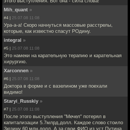
этого выступления. Вот она - сила слова!
Mih_quant
»
#4 |
25.07.08 11:08
Ура-а-а! Скоро начнуться массовые расстрелы,
которые, как известно спасут РОдину.
integral
»
#5 |
25.07.08 11:08
Это намеки на карательную терапию и карательная
хирургию.
Xarconnen
»
#6 |
25.07.08 11:08
Доктора в форме и с вазелином уже поехали
видимо!
Staryi_Russkiy
»
#7 |
25.07.08 11:08
После этого выступления "Мечел" потерял в
капитализации 5.7млрд.долл. Каждое слово стоило
Зюзину 60 млн.долл. А за свои ФИО из уст Путина