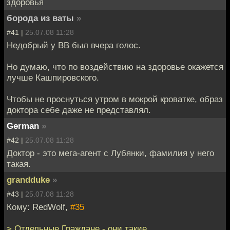
здоровья
борода из ваты
»
#41 |
25.07.08 11:28
Недобрый у ВВ был вчера голос.
Но думаю, что по воздействию на здоровье окажется
лучше Кашпировского.
Чтобы не проснуться утром в мокрой кроватке, образ
доктора себе даже не представлял.
German
»
#42 |
25.07.08 11:28
Доктор - это мега-агент с Лубянки, фамилия у него
такая.
grandduke
»
#43 |
25.07.08 11:28
Кому: RedWolf,
#35
> Отдельные Граждане - они такие.