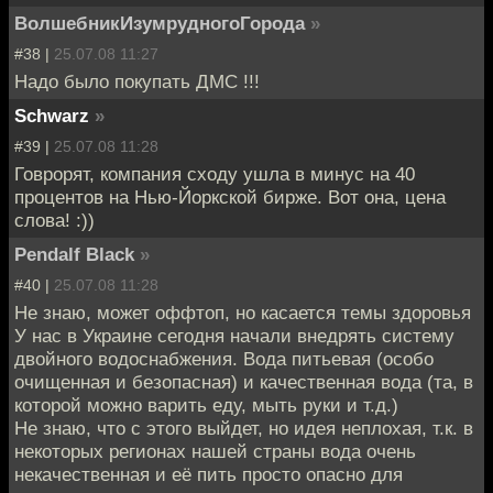
ВолшебникИзумрудногоГорода
»
#38 |
25.07.08 11:27
Надо было покупать ДМС !!!
Schwarz
»
#39 |
25.07.08 11:28
Говрорят, компания сходу ушла в минус на 40
процентов на Нью-Йоркской бирже. Вот она, цена
слова! :))
Pendalf Black
»
#40 |
25.07.08 11:28
Не знаю, может оффтоп, но касается темы здоровья
У нас в Украине сегодня начали внедрять систему
двойного водоснабжения. Вода питьевая (особо
очищенная и безопасная) и качественная вода (та, в
которой можно варить еду, мыть руки и т.д.)
Не знаю, что с этого выйдет, но идея неплохая, т.к. в
некоторых регионах нашей страны вода очень
некачественная и её пить просто опасно для