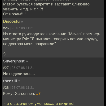
Матом ругаться запретят и заставят ближнего
уважать и т.д. и т.п.?!
От ироды!!!!
Discostu
»
#26 |
25.07.08 11:21
Из ответа руководителя компании "Мечел" премьер-
министру РФ: "Я пытался говорить всякую ерунду,
но доктора меня поправили"
:)
Silverghost
»
#27 |
25.07.08 11:21
Не поделились...
thenzill
»
#28 |
25.07.08 11:21
Кому: Xarconnen,
#7
> и с вазелином уже поехали видимо!