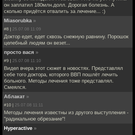
он заплатил 180млн.долл. Дорогая болезнь. А
сколько придётся отвалить за лечение... :)
Miasorubka
»
#8 |
25.07.08 11:09
Доктор едет, едет сквозь снежную равнину. Порошок
целебный людям он везет...
просто вася
»
#9 |
25.07.08 11:10
Видел вчера этот сюжет в новостях. Представлял
себе того доктора, которого ВВП пошлёт лечить
больного. Методы лечения тоже представлял.
Смеялся.
Аблакат
»
#10 |
25.07.08 11:11
Методы лечения известны из другого выступления -
"радикальное обрезание"!
Hyperactive
»