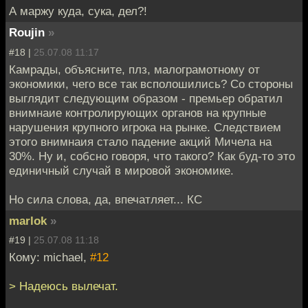
А маржу куда, сука, дел?!
Roujin
»
#18 |
25.07.08 11:17
Камрады, объясните, плз, малограмотному от
экономики, чего все так всполошились? Со стороны
выглядит следующим образом - премьер обратил
внимнаие контролирующих органов на крупные
нарушения крупного игрока на рынке. Следствием
этого внимнаия стало падение акций Мичела на
30%. Ну и, собсно говоря, что такого? Как буд-то это
единичный случай в мировой экономике.
Но сила слова, да, впечатляет... КС
marlok
»
#19 |
25.07.08 11:18
Кому: michael,
#12
> Надеюсь вылечат.