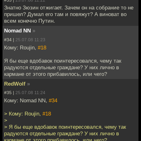
Знатно Зюзин отжигает. Зачем он на собрание то не
пришел? Думал его там и повяжут? А виноват во
всем конечно Путин.
Nomad NN
»
#34 |
25.07.08 11:23
Кому: Roujin,
#18
Я бы еще вдобавок поинтересовался, чему так
радуются отдельные граждане? У них лично в
кармане от этого прибавилось, или чего?
RedWolf
»
#35 |
25.07.08 11:24
Кому: Nomad NN,
#34
> Кому: Roujin,
#18
>
> Я бы еще вдобавок поинтересовался, чему так
радуются отдельные граждане? У них лично в
кармане от этого прибавилось, или чего?