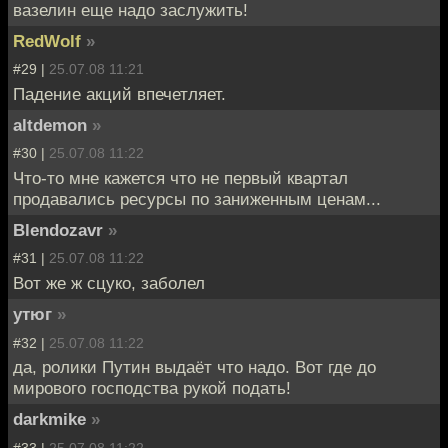
вазелин еще надо заслужить!
RedWolf
»
#29 |
25.07.08 11:21
Падение акций впечетляет.
altdemon
»
#30 |
25.07.08 11:22
Что-то мне кажется что не первый квартал
продавались ресурсы по заниженным ценам...
Blendozavr
»
#31 |
25.07.08 11:22
Вот же ж сцуко, заболел
утюг
»
#32 |
25.07.08 11:22
да, ролики Путин выдаёт что надо. Вот где до
мирового господства рукой подать!
darkmike
»
#33 |
25.07.08 11:22