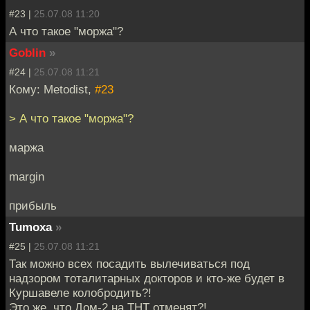
#23 |
25.07.08 11:20
А что такое "моржа"?
Goblin
»
#24 |
25.07.08 11:21
Кому: Metodist,
#23
> А что такое "моржа"?
маржа
margin
прибыль
Tumoxa
»
#25 |
25.07.08 11:21
Так можно всех посадить вылечиваться под
надзором тоталитарных докторов и кто-же будет в
Куршавеле колобродить?!
Это же, что Дом-2 на ТНТ отменят?!