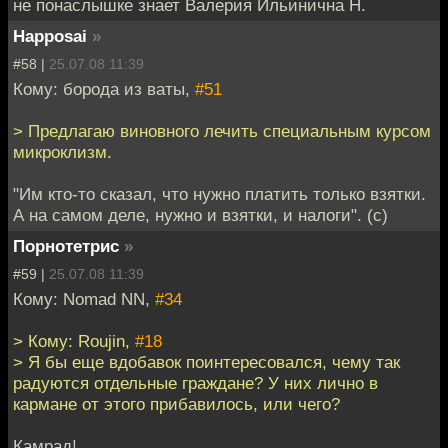
не понаслышке знает Валерия Ильинична Н.
Happosai
»
#58 |
25.07.08 11:39
Кому: борода из ваты,
#51
> Предлагаю виновного лечить специальным курсом
микроклизм.
"Им кто-то сказал, что нужно платить только взятки.
А на самом деле, нужно и взятки, и налоги". (с)
Порнотетрис
»
#59 |
25.07.08 11:39
Кому: Nomad NN,
#34
> Кому: Roujin,
#18
> Я бы еще вдобавок поинтересовался, чему так
радуются отдельные граждане? У них лично в
кармане от этого прибавилось, или чего?
Камрад!