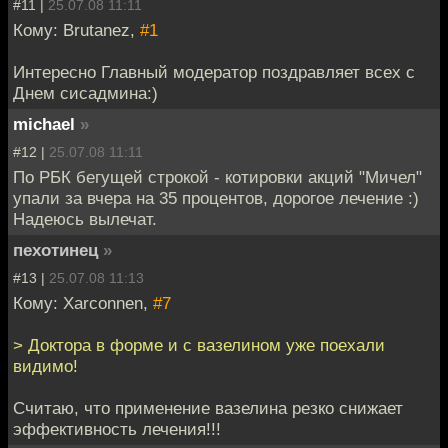
#11 |
25.07.08 11:11
Кому: Brutanez,
#1
Интересно Главный модератор поздравляет всех с
Днем сисадмина:)
michael
»
#12 |
25.07.08 11:11
По РБК бегущей строкой - котировки акций "Мичел"
упали за вчера на 35 процентов, дорогое лечение :)
Надеюсь вылечат.
пехотинец
»
#13 |
25.07.08 11:13
Кому: Xarconnen,
#7
> Доктора в форме и с вазелином уже поехали
видимо!
Считаю, что применение вазелина резко снижает
эффективность лечения!!!