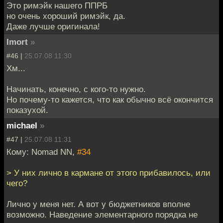
Это римэйк нашего ППРБ
но очень хороший римэйк, да.
Даже лучше оригинала!
Imort
»
#46 |
25.07.08 11:30
Хм...
Начинать, конечно, с кого-то нужно.
Но почему-то кажется, что как обычно всё окончится
показухой.
michael
»
#47 |
25.07.08 11:31
Кому: Nomad NN,
#34
> У них лично в кармане от этого прибавилось, или
чего?
Лично у меня нет. А вот у бюджетников вполне
возможно. Наведение элементарного порядка не