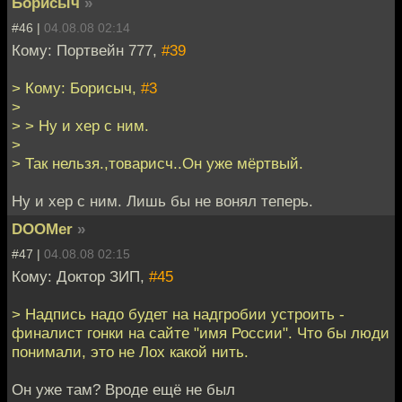
Борисыч
»
#46 |
04.08.08 02:14
Кому: Портвейн 777,
#39
> Кому: Борисыч,
#3
>
> > Ну и хер с ним.
>
> Так нельзя.,товарисч..Он уже мёртвый.
Ну и хер с ним. Лишь бы не вонял теперь.
DOOMer
»
#47 |
04.08.08 02:15
Кому: Доктор ЗИП,
#45
> Надпись надо будет на надгробии устроить -
финалист гонки на сайте "имя России". Что бы люди
понимали, это не Лох какой нить.
Он уже там? Вроде ещё не был