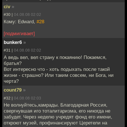
civ
»
#30 |
04.08.08 02:02
Кому: Edward,
#28
[подмигивает]
bunker6
»
#31 |
04.08.08 02:02
А ведь вел, вел страну к покаянию! Покаемся,
братья?
Вот интересно что - хоть подыхать после такой
жизни - страшно? Или таким совсем, ни Бога, ни
черта?
count79
»
#32 |
04.08.08 02:03
Не волнуйтесь,камрады. Благодарная Россия,
свергнувшая иго тоталитаризма, его никогда не
забудет. Через неделю учредят фонд его имени,
откроют музей, профинансируют Церетели на