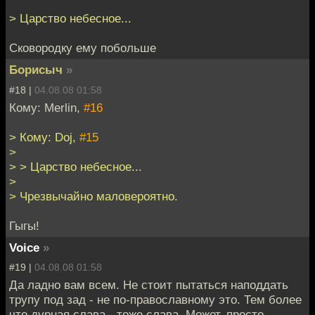
> Царство небесное...
Сковородку ему побольше
Борисыч
»
#18 |
04.08.08 01:58
Кому: Merlin,
#16
> Кому: Doj,
#15
>
> > Царство небесное...
>
> Чрезвычайно маловероятно.
Гыгы!
Voice
»
#19 |
04.08.08 01:58
Да ладно вам всем. Не стоит пытаться наподдать
трупу под зад - не по-православному это. Тем более
что дурная слава - тоже слава. Может, просто