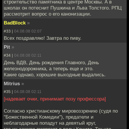
строительство памятника в центре Москвы. А в
школах он потеснит Пушкина и Льва Толстого. РПЦ
рассмотрит вопрос о его канонизации.
BadBlock
»
#33 |
04.08.08 02:07
Всех поздравляю! Завтра по пиву.
Pit
»
#34 |
04.08.08 02:11
День ВДВ, День рождения Главного, День
железнодорожника, а теперь еще и это.
Какие однако, хорошие выходные выдались.
Mitrius
»
#35 |
04.08.08 02:11
[надевает очки, принимает позу профессора]
Согласно христианскому мировоззрению (судя по
"Божественной Комедии"), предатели и
неблагодарные попадут на девятый круг,
где их заживо вморозят в воды Коцита. Так что