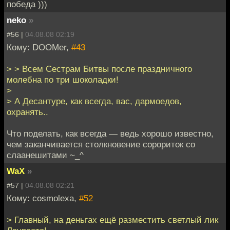
победа )))
neko
»
#56 |
04.08.08 02:19
Кому: DOOMer,
#43
> > Всем Сестрам Битвы после праздничного
молебна по три шоколадки!
>
> А Десантуре, как всегда, вас, дармоедов,
охранять..
Что поделать, как всегда — ведь хорошо известно,
чем заканчивается столкновение сорориток со
слаанешитами ~_^
WaX
»
#57 |
04.08.08 02:21
Кому: cosmolexa,
#52
> Главный, на деньгах ещё разместить светлый лик