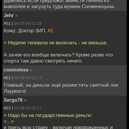
удивлюсь если предложат вынести Ленина из
мавзолея и засунуть туда мумию Солженицына.
Jehr
»
#51 |
04.08.08 02:16
Кому: Доктор ЗИП,
#1
> Неделю телевизо не включать - не меньше.
А зачем его вообще включать? Кроме разве что
спорта там давно смотреть нечего.
cosmolexa
»
#52 |
04.08.08 02:17
Главный, на деньгах ещё разместить светлый лик
Лауреата!
Sergo78
»
#53 |
04.08.08 02:17
> Надо бы на государственные деньги:
<...>
и поить всю страну - включая новорожденных и