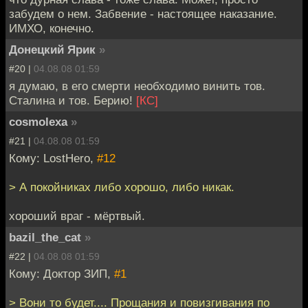
забудем о нем. Забвение - настоящее наказание.
ИМХО, конечно.
Донецкий Ярик
»
#20 |
04.08.08 01:59
я думаю, в его смерти необходимо винить тов.
Сталина и тов. Берию!
[КС]
cosmolexa
»
#21 |
04.08.08 01:59
Кому: LostHero,
#12
> А покойниках либо хорошо, либо никак.
хороший враг - мёртвый.
bazil_the_cat
»
#22 |
04.08.08 01:59
Кому: Доктор ЗИП,
#1
> Вони то будет.... Прощания и повизгивания по