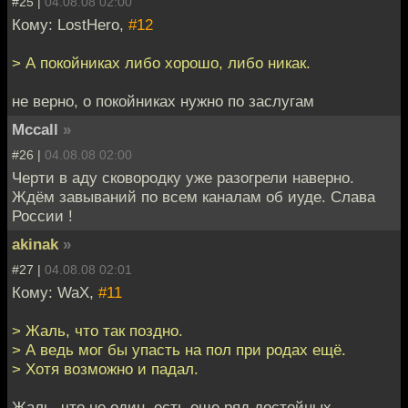
#25 |
04.08.08 02:00
Кому: LostHero,
#12
> А покойниках либо хорошо, либо никак.
не верно, о покойниках нужно по заслугам
Mccall
»
#26 |
04.08.08 02:00
Черти в аду сковородку уже разогрели наверно.
Ждём завываний по всем каналам об иуде. Слава
России !
akinak
»
#27 |
04.08.08 02:01
Кому: WaX,
#11
> Жаль, что так поздно.
> А ведь мог бы упасть на пол при родах ещё.
> Хотя возможно и падал.
Жаль, что не один, есть еще ряд достойных