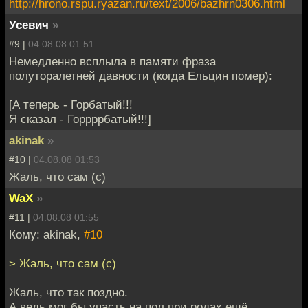
http://hrono.rspu.ryazan.ru/text/2006/bazhrn0306.html
Усевич
»
#9 |
04.08.08 01:51
Немедленно всплыла в памяти фраза
полуторалетней давности (когда Ельцин помер):
[А теперь - Горбатый!!!
Я сказал - Горрррбатый!!!]
akinak
»
#10 |
04.08.08 01:53
Жаль, что сам (с)
WaX
»
#11 |
04.08.08 01:55
Кому: akinak,
#10
> Жаль, что сам (с)
Жаль, что так поздно.
А ведь мог бы упасть на пол при родах ещё.