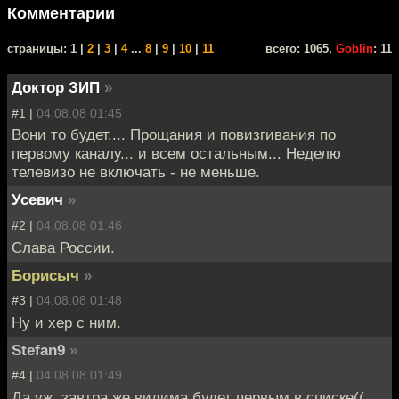
Комментарии
cтраницы: 1 |
2
|
3
|
4
...
8
|
9
|
10
|
11
всего: 1065,
Goblin
: 11
Доктор ЗИП
»
#1 |
04.08.08 01:45
Вони то будет.... Прощания и повизгивания по
первому каналу... и всем остальным... Неделю
телевизо не включать - не меньше.
Усевич
»
#2 |
04.08.08 01:46
Слава России.
Борисыч
»
#3 |
04.08.08 01:48
Ну и хер с ним.
Stefan9
»
#4 |
04.08.08 01:49
Да уж, завтра же видима будет первым в списке((