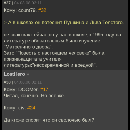
#37 |
04.08.08 02:11
Кому: count79,
#32
> А в школах он потеснит Пушкина и Льва Толстого.
не знаю как сейчас,но у нас в школе,в 1995 году на
литературе обязательным было изучение
"Матрениного двора".
Зато "Повесть о настоящем человеке" была
признана,цитата учителя
литературы:"несовременной и вредной".
LostHero
»
#38 |
04.08.08 02:11
Кому: DOOMer,
#17
Читал, конечно. Но все же.
Кому: civ,
#24
Да ктоже спорит что он сволочью был?