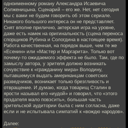
одноименному роману Александра Исаевича
Солженицына. Сценарий – его же. Нет, нет сегодня
мы с вами не будем говорить об этом сериале.
Никакого большого интереса он не представляет.
Снят вполне прилично, актерская игра на уровне,
даже есть намек на оригинальность (сцена переноса
спорщиков Рубина и Сологдина в настоящее время).
Работа качественная, на порядок выше, чем те же
«Есенин» или «Мастер и Маргарита». Только вот
почему-то ожидаемого эффекта не было. Там, где по
замыслу автора, у зрителя должно возникать
сочувствие к «гражданину мира» Володину,
пытавшемуся выдать американцам советских
разведчиков, возникает только брезгливость и
отвращение. И думаю, когда товарищ Сталин в
ярости называл его «иудой» и говорил, что «этого
прэдателя мало повэсить», большая часть
зрительской аудитории была с ним согласна, даже
если и не испытывала симпатий к «вождю народов».
Далее: