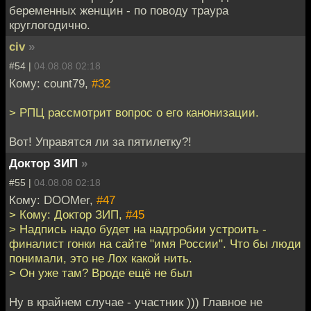
беременных женщин - по поводу траура
круглогодично.
civ
»
#54 |
04.08.08 02:18
Кому: count79,
#32
> РПЦ рассмотрит вопрос о его канонизации.
Вот! Управятся ли за пятилетку?!
Доктор ЗИП
»
#55 |
04.08.08 02:18
Кому: DOOMer,
#47
> Кому: Доктор ЗИП,
#45
> Надпись надо будет на надгробии устроить -
финалист гонки на сайте "имя России". Что бы люди
понимали, это не Лох какой нить.
> Он уже там? Вроде ещё не был
Ну в крайнем случае - участник ))) Главное не