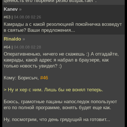
ценность его творений резко возрастает”.
Kanev
»
#63 |
04.08.08 02:26
Камрады а с какой резолюцией покойничка возведут
в святые? Ваши предложения...
Rinaldo
»
#64 |
04.08.08 02:28
Оперативненько, ничего не скажешь :) А отгадайте,
камрады, какой адрес я набрал в браузере, как
только новость увидел? :)
Кому: Борисыч,
#46
> Ну и хер с ним. Лишь бы не вонял теперь.
Боюсь, грамотные пацаны напоследок попользуют
его по полной программе, вонять будет еще как.
Ну, посмотрим, что день грядущий на готовит...