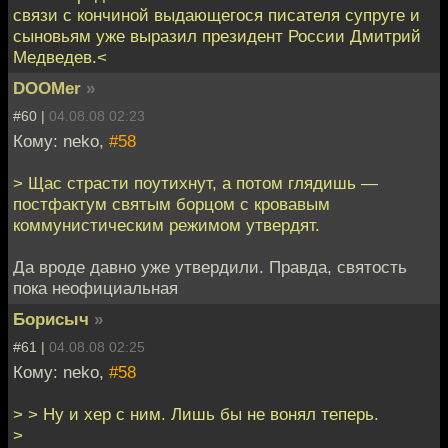
связи с кончиной выдающегося писателя супруге и
сыновьям уже выразил президент России Дмитрий
Медведев.<
DOOMer
»
#60 |
04.08.08 02:23
Кому: neko,
#58
> Щас страсти поутихнут, а потом глядишь —
постфактум святым борцом с кровавым
коммунистическим режимом утвердят.
Да вроде давно уже утвердили. Правда, святость
пока неофициальная
Борисыч
»
#61 |
04.08.08 02:25
Кому: neko,
#58
> > Ну и хер с ним. Лишь бы не вонял теперь.
>