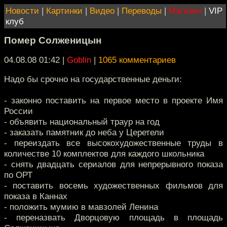
Новости
|
Картинки
|
Видео
|
Переводы
|
Магазин
|
VIP
клуб
Помер Солженицын
04.08.08 01:42
|
Goblin
|
1065 комментариев
Надо бы срочно на государственные деньги:
- законно поставить на первое место в проекте Имя
России
- объявить национальный траур на год
- заказать памятник до неба у Церетели
- переиздать все высокохудожественные труды в
количестве 10 комплектов для каждого школьника
- снять двадцать сериалов для непрерывного показа
по ОРТ
- поставить восемь художественных фильмов для
показа в Каннах
- положить мумию в мавзолей Ленина
- переназвать Дворцовую площадь в площадь