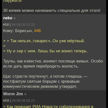
Лауреата!
30 копеек можно начеканить специально для этого!
neko
»
#58 |
04.08.08 02:22
Кому: Борисыч,
#46
> > Так нельзя.,товарисч..Он уже мёртвый.
>
> Ну и хер с ним. Лишь бы не вонял теперь.
Трупы, как известно, воняют похлеще живых. Особо
если дать время перебродить малость.
Щас страсти поутихнут, а потом глядишь —
постфактум святым борцом с кровавым
коммунистическим режимом утвердят.
Worm Jim
»
#59 |
04.08.08 02:22
> Как передает РИА Новости соболезнования в