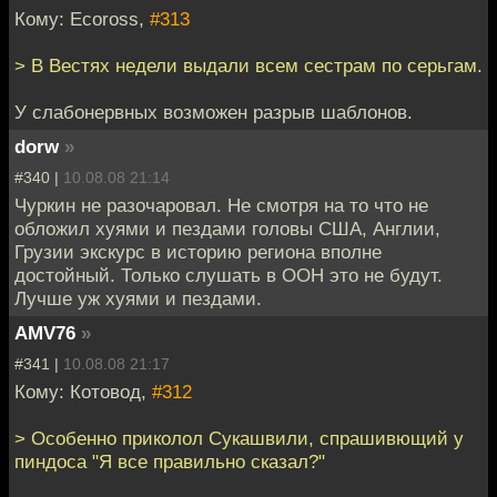
Кому: Ecoross,
#313
> В Вестях недели выдали всем сестрам по серьгам.
У слабонервных возможен разрыв шаблонов.
dorw
»
#340 |
10.08.08 21:14
Чуркин не разочаровал. Не смотря на то что не
обложил хуями и пездами головы США, Англии,
Грузии экскурс в историю региона вполне
достойный. Только слушать в ООН это не будут.
Лучше уж хуями и пездами.
AMV76
»
#341 |
10.08.08 21:17
Кому: Котовод,
#312
> Особенно приколол Сукашвили, спрашивющий у
пиндоса "Я все правильно сказал?"