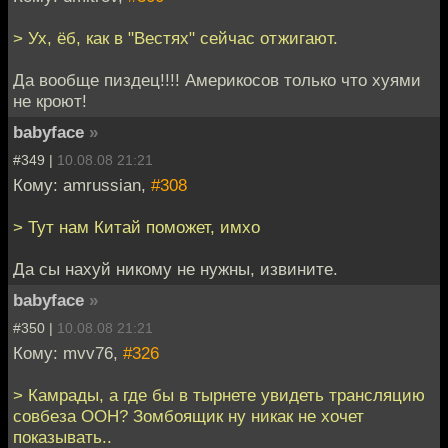
> Ух, ёб, как в "Вестях" сейчас отжигают.
Да вообще пиздец!!!! Америкосов только что хуями
не кроют!
babyface
»
#349 |
10.08.08 21:21
Кому: amrussian,
#308
> Тут нам Китай поможет, имхо
Да сы нахуй никому не нужны, извините.
babyface
»
#350 |
10.08.08 21:21
Кому: mvv76,
#326
> Камрады, а где бы в тырнете увидеть трансляцию
совбеза ООН? Зомбоящик ну никак не хочет
показывать..