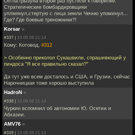
Оп-па грызуна второй раз пустили к говорилке.
Стратегические бомбардировщики
уплмянул,стертую с лица земли Чечню упоминул...
Где? Где боевые треножники?!
Korsar
»
#337 |
10.08.08 21:14
Кому: Котовод,
#312
> Особенно приколол Сукашвили, спрашивющий у
пиндоса "Я все правильно сказал?"
Да тут уже всем досталось и США, и Грузии, сейчас
Нарочницкая тоже хорошо выступила
HadroN
»
#338 |
10.08.08 21:14
Чуркин вспомнил об автономии Ю. Осетии и
Абхазии.
AMV76
»
#339 |
10.08.08 21:14