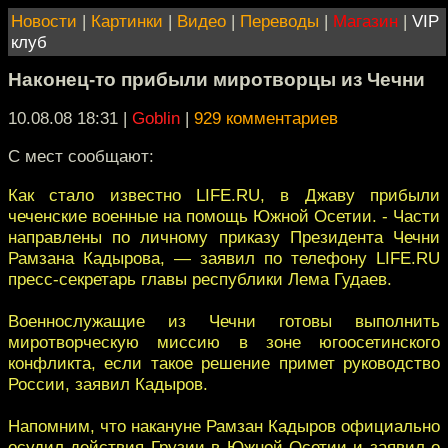
Новости
|
Картинки
|
Видео
|
Переводы
|
Магазин
|
VIP
клуб
Наконец-то прибыли миротворцы из Чечни
10.08.08 18:31
|
Goblin
|
929 комментариев
С мест сообщают:
Как стало известно LIFE.RU, в Джаву прибыли
чеченские военные на помощь Южной Осетии. - Части
направлены по личному приказу Президента Чечни
Рамзана Кадырова, — заявил по телефону LIFE.RU
пресс-секретарь главы республики Лема Гудаев.
Военнослужащие из Чечни готовы выполнить
миротворческую миссию в зоне югоосетинского
конфликта, если такое решение примет руководство
России, заявил Кадыров.
Напомним, что накануне Рамзан Кадыров официально
осудил действия Грузии в Южной Осетии и заявил о