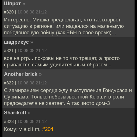
Шпрот
»
#320 |
10.08.08 21:12
Интересно, Мишка предполагал, что так взорвёт
ситуацию в регионе, или надеялся на маленькую
победоносную войну (как ЕБН в своё время)...
шадрикус
»
#321 |
10.08.08 21:12
все на ртр... покровы не то что трещат, а просто
срываются самым удивительным образом...
Another brick
»
#322 |
10.08.08 21:12
С замиранием сердца жду выступления Гондураса и
Суринама. Только небезызвестной Ксюши в роли
председателя не хватает. А так чисто дом-3
Sharikoff
»
#323 |
10.08.08 21:12
Кому: v a d i m,
#204