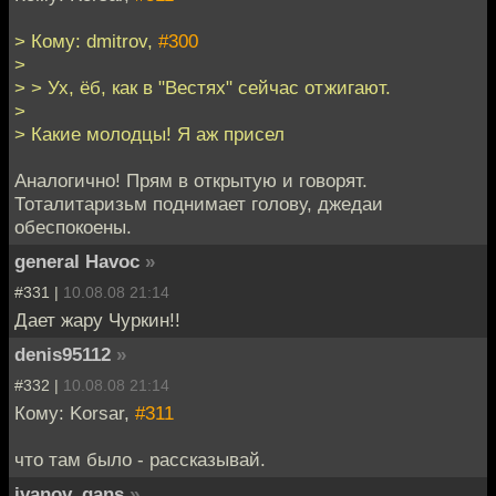
> Кому: dmitrov,
#300
>
> > Ух, ёб, как в "Вестях" сейчас отжигают.
>
> Какие молодцы! Я аж присел
Аналогично! Прям в открытую и говорят.
Тоталитаризьм поднимает голову, джедаи
обеспокоены.
general Havoc
»
#331 |
10.08.08 21:14
Дает жару Чуркин!!
denis95112
»
#332 |
10.08.08 21:14
Кому: Korsar,
#311
что там было - рассказывай.
ivanov_gans
»