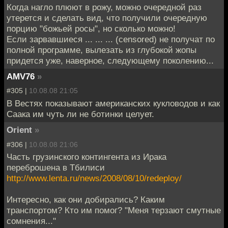
Когда нагло плюют в рожу, можно очередной раз
утерется и сделать вид, что получили очередную
порцию "божьей росы", но сколько можно!
Если зарвавшиеся ... ... ... (censored) не получат по
полной программе, вылезать из глубокой жопы
придется уже, наверное, следующему поколению...
AMV76
»
#305 |
10.08.08 21:05
В Вестях показывают американских кукловодов и как
Саака им чуть ли не ботинки целует.
Orient
»
#306 |
10.08.08 21:06
Часть грузинского контингента из Ирака
переброшена в Тбилиси
http://www.lenta.ru/news/2008/08/10/redeploy/
Интересно, как они добирались? Каким
транспортом? Кто им помог? "Меня терзают смутные
сомнения..."