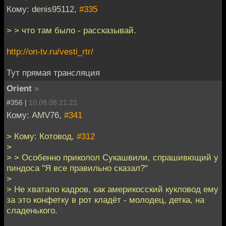
Кому: denis95112,
#335
> > что там было - рассказывай.
http://on-tv.ru/vesti_rtr/
Тут прямая трансляция
Orient
»
#356 |
10.08.08 21:22
Кому: AMV76,
#341
> Кому: Котовод,
#312
>
> > Особенно приколол Сукашвили, спрашивющий у
пиндоса "Я все правильно сказал?"
>
> Не хватало кадров, как америкосский кукловод ему
за это конфетку в рот кладёт - молодец, детка, на
сладенького.