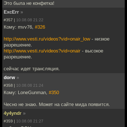
Это была не конфетка!
ExcErr
»
#357 |
10.08.08 21:22
Кому: mvv76,
#326
http://www.vesti.ru/videos?vid=onair_low
- низкое
разрешение.
http://www.vesti.ru/videos?vid=onair
- высокое
разрешение.
сейчас идет трансляция.
dorw
»
#358 |
10.08.08 21:24
Кому: LoneGunman,
#350
Чесно не знаю. Может на сайте мида появится.
4y4yndr
»
#359 |
10.08.08 21:27