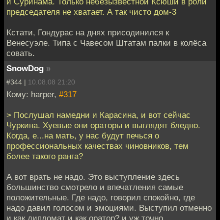
и Суринама. Только небезызвестной Ксюши в роли
председателя не хватает. А так чисто дом-3
Кстати, Гондурас на днях присодинился к
Венесуэле. Типа с Чавесом Штатам палки в колёса
совать.
SnowDog
»
#344 |
10.08.08 21:20
Кому: harper,
#317
> Послушал намедни и Карасина, и вот сейчас
Чуркина. Хуевые они ораторы и выглядят бледно.
Когда, е...на мать, у нас будут печься о
профессиональных качествах чиновников, тем
более такого ранга?
А вот врать не надо. Это выступление здесь
большинство смотрело и впечатления самые
положительные. Где надо, говорил спокойно, где
надо давил голосом и эмоциями. Выступил отменно
и как дипломат и как оратор? и уж точно