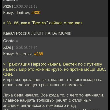
#325 |
10.08.08 21:12
Кому: dmitrov,
#300
> Ух, ёб, как в "Вестях" сейчас отжигают.
Канал Россия ЖЖ0Т НАПАЛМ0М!!!
Costa
»
#326 |
10.08.08 21:12
Кому: Атлетыч,
#288
> Трансляция Первого канала, Вестей по с путнику
на весь мир это конечно круто, но против мощи BBC,
CNN,
и прочих прозападных каналов -это писк комара на
фоне взлетающего реактивного самолета.
Лиха беда начало. Все когда то, с чего то начинали.
Главное набрать толковых ребят, с отличным
знанием английского, немецкого и т.д