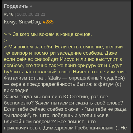
Гордеичъ
»
#346 |
10.08.08 21:21
Кому: SnowDog,
#285
> > За кого мы воюем в конце концов.
>
> Мы воюем за себя. Если есть сомнение, включи
телевизор и посмотри заседение совбеза. Даже
если сейчас снизойдет Иисус и лично выступит в
совбезе, его точно так же пригнорируруют и будут
бубнить заготовленый текст. Ничего это не изменит.
Фатали́зм (от лат. fátalis — определённый судьбо́й)
— вера в предопределённость бытия; в фа́тум (с)
википедия
Зачем тогда мы вошли в Ю.Осетию, раз все
бесполезно? Зачем пытаемся сказать своё слово?
Если тебе сейчас совбез скажет - "мы тебе не рады,
ты плохой", ты што, пойдешь и утопишься в
ближайшем водоёме? Все помнят, што
приключилось с Димедролом Гребенщиковым :). Не