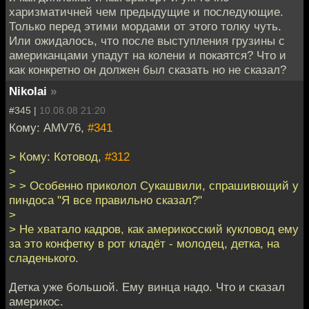
харизматичней чем предыдущие и последующие.
Только перед этими мордами от этого толку чуть.
Или ожидалось, что после выступления грузины с
американцами упадут на колени и покаятся? Что и
как конкретно он должен был сказать но не сказал?
Nikolai
»
#345 |
10.08.08 21:20
Кому: AMV76,
#341
> Кому: Котовод,
#312
>
> > Особенно приколол Сукашвили, спрашивющий у
пиндоса "Я все правильно сказал?"
>
> Не хватало кадров, как америкосский кукловод ему
за это конфетку в рот кладёт - молодец, детка, на
сладенького.
Детка уже большой. Ему винца надо. Что и сказал
америкос.