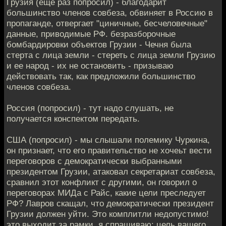
Грузия (еще раз попросил) - благодарит
большинство членов совбеза, обвиняет в Россию в
пропаганде, отвергает "циничные, бесчеловечные"
данные, приводимые РФ. безразборочные
бомбардировки объектов Грузии - Чечня была
стерта с лица земли - стереть с лица земли Грузию
и ее народ - их не остановить - призываю
действовать так, как предложили большинство
членов совбеза.
Россия (попросил) - тут надо слушать, не
получается конспектом передать.
США (попросил) - мы слышали полемику Чуркина,
он признает, что его правительство не хочеьт вести
переговоров с демократически выбранными
президентом Грузии, атаковал секретариат совбеза,
сравнил этот конфликт с другими, он говорил о
переговорах МИДа с Райс, какие цели преследует
РФ? Лавров скащал, что демократически президент
Грузии должен уйти. Это комплитли недопустимо!
это выходит за рамки. я спрашиваю: цель вашего