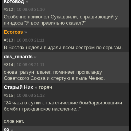
Котовод
»
#312 |
10.08.08 21:10
Особенно приколол Сукашвили, спрашивющий у
пиндоса "Я все правильно сказал?"
Ecoross
»
#313 |
10.08.08 21:11
В Вестях недели выдали всем сестрам по серьгам.
des_renards
»
#314 |
10.08.08 21:11
снова грызун плачет, поминает пропаганду
Советского Союза и стертую в пыль Чечню.
Старый Ник
»
горяч
#315 |
10.08.08 21:12
"24 часа в сутки стратегические бомбардировщики
бомбят гражданское население.."
слов нет.
99
»