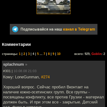
Подписывайся на наш
канал в Telegram
Комментарии
cтраницы:
1
|
2
|
3
| 4 |
5
...
7
|
8
|
9
|
10
всего: 929,
Goblin
: 2
splachnum
»
#301 |
10.08.08 21:03
Кому: LoneGunman,
#274
Хороший вопрос. Сейчас пробил Вконтакт на
наличие южно-осетинских групп. Все группы -
посвящены конфликту, все против Грузии - материал
должен быть. И при этом все - закрытые. Детский