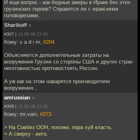
И еще вопрос - как бедные амеры в Ираке без этих
грузинских героев? Справятся ли с иракскими
головорезами.
Sharikoff
»
#307 |
10.08.08 21:06
Кому: v a d i m,
#204
Объясняются дополнительные затраты на
вооружение Грузии со стороны США и других стран
неготовностью противостоять России.
А уж как на этом наварятся производители
вооружения...
amrussian
»
#308 |
10.08.08 21:06
Кому: mr.vain,
#273
> На Совбез ООН, похоже, пора хуй класть.
> А сверху - вето.