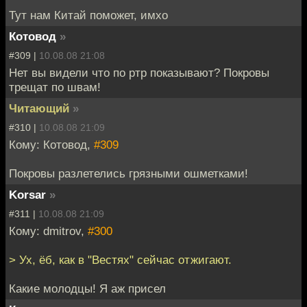
Тут нам Китай поможет, имхо
Котовод
»
#309 |
10.08.08 21:08
Нет вы видели что по ртр показывают? Покровы
трещат по швам!
Читающий
»
#310 |
10.08.08 21:09
Кому: Котовод,
#309
Покровы разлетелись грязными ошметками!
Korsar
»
#311 |
10.08.08 21:09
Кому: dmitrov,
#300
> Ух, ёб, как в "Вестях" сейчас отжигают.
Какие молодцы! Я аж присел