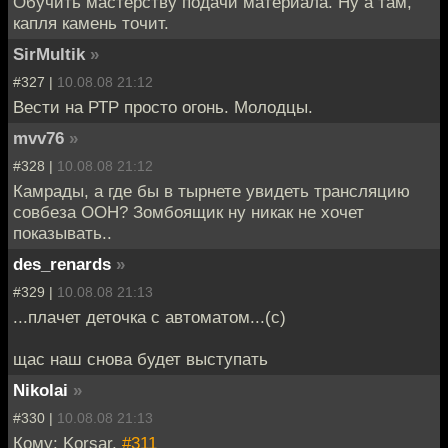
Обучить мастерству подачи материала. Ну а там,
капля камень точит.
SirMultik
»
#327 |
10.08.08 21:12
Вести на РТР просто огонь. Молодцы.
mvv76
»
#328 |
10.08.08 21:12
Камрады, а где бы в тырнете увидеть трансляцию
совбеза ООН? Зомбоящик ну никак не хочет
показывать..
des_renards
»
#329 |
10.08.08 21:13
...плачет деточка с автоматом...(с)
щас наш снова будет выступать
Nikolai
»
#330 |
10.08.08 21:13
Кому: Korsar,
#311