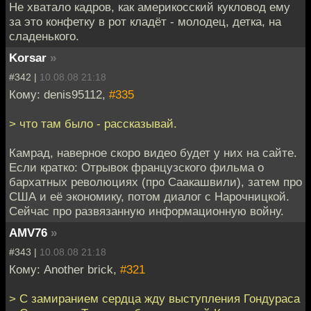
Не хватало кадров, как америкосский кукловод ему
за это конфетку в рот кладёт - молодец, детка, на
сладенького.
Korsar
»
#342 |
10.08.08 21:18
Кому: denis95112,
#335
> что там было - рассказывай.
Камрад, наверное скоро видео будет у них на сайте.
Если кратко: Отрывок французского фильма о
бархатных революциях (про Саакашвили), затем про
США и её экономику, потом диалог с Нарочницкой.
Сейчас про развязанную информационную войну.
AMV76
»
#343 |
10.08.08 21:18
Кому: Another brick,
#321
> С замиранием сердца жду выступления Гондураса