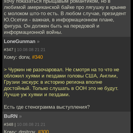
хочу показаться прыщавым романтиком, но в
любимой американской байке про лягушку в крынке
с молоком што-то есть. В любом случае, президент
Ю.Осетии - важная, в информационном плане,
фигура. Он должен быть на передовой и
информационной войны.
LoneGunman
»
#347 |
10.08.08 21:21
Кому: dorw,
#340
> Чуркин не разочаровал. Не смотря на то что не
обложил хуями и пездами головы США, Англии,
Грузии экскурс в историю региона вполне
достойный. Только слушать в ООН это не будут.
Лучше уж хуями и пездами.
Есть где стенограмма выступления?
BuRN
»
#348 |
10.08.08 21:21
Кому: dmitrov,
#300