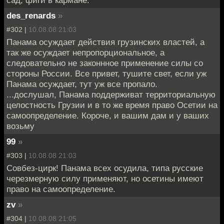
сад, фиги в кармане.
des_renards
»
#302 |
10.08.08 21:03
Панама осуждает действия грузинских властей, а
так же осуждает непропорциональное, а
следовательно не законнное применение силы со
стороны России. Все привет, тушите свет, если уж
Панама осуждает, тут уж все пропало.
...дослушал, Панама поддерживат территориальную
целостность Грузии и в то же время право Осетии на
самоопределение. Короче, и вашим дам и у ваших
возьму
99
»
#303 |
10.08.08 21:03
Совбез-цирк! Панама всех осудила, типа русские
черезмерную силу применяют, но осетины имеют
право на самоопределение.
zv
»
#304 |
10.08.08 21:05