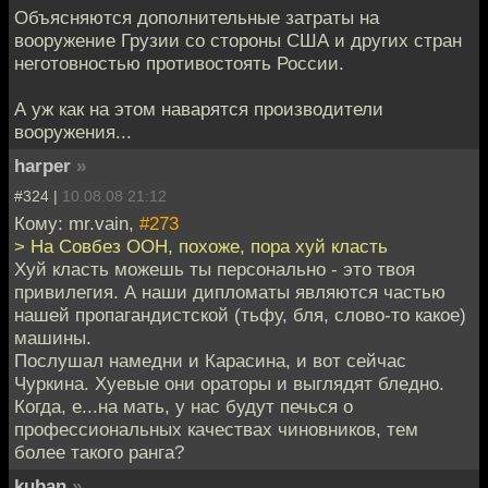
Объясняются дополнительные затраты на
вооружение Грузии со стороны США и других стран
неготовностью противостоять России.
А уж как на этом наварятся производители
вооружения...
harper
»
#324 |
10.08.08 21:12
Кому: mr.vain,
#273
> На Совбез ООН, похоже, пора хуй класть
Хуй класть можешь ты персонально - это твоя
привилегия. А наши дипломаты являются частью
нашей пропагандистской (тьфу, бля, слово-то какое)
машины.
Послушал намедни и Карасина, и вот сейчас
Чуркина. Хуевые они ораторы и выглядят бледно.
Когда, е...на мать, у нас будут печься о
профессиональных качествах чиновников, тем
более такого ранга?
kuban
»