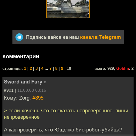
Подписывайся на наш
канал в Telegram
Комментарии
cтраницы:
1
|
2
|
3
|
4
...
7
|
8
|
9
| 10
всего: 929,
Goblin
: 2
Sword and Fury
»
#901 |
11.08.08 03:16
Кому: Zorg,
#895
> если хочешь что-то сказать непроверенное, пиши
непроверенное
А как проверить, что Ющенко био-робот-убийца?