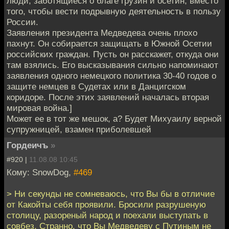
люди, заботящиеся о благе грузин и осетин, вместо
того, чтобы вести подрывную деятельность в пользу
России.
Заявления президента Медведева очень плохо
пахнут. Он собирается защищать в Южной Осетии
российских граждан. Пусть он расскажет, откуда они
там взялись. Его высказывания сильно напоминают
заявления одного немецкого политика 30-40 годов о
защите немцев в Судетах или в Данцигском
коридоре. После этих заявлений началась вторая
мировая война.]
Может ее в тот же мешок, а? Будет Михуаилу верной
супружницей, взамен приболевшей
Гордеичъ
»
#920 |
11.08.08 10:45
Кому: SnowDog,
#469
> Ни секунды не сомневаюсь, что Вы бы в отличие
от Какойты себя проявили. Бросили разрушеную
столицу, разореный народ и поехали выступать в
совбез. Странно, что Вы Медведеву с Путиным не