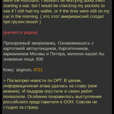
were the Russians, I wouldn't be worrying about them
starting a war, but I would be checking my pockets to
see if I still had my wallet, or if the tires were still on my
car in the morning. ( это этот американский солдат
про грузин пишет )
[валяется рядом]
Прозорливый американец. Ознакомившись с
картотекой автоугонщиков, барсеточников,
карманников Москвы и Питера, железно нашел бы
знакомые лица. 600
Кому: angmon,
#721
> Посмотрел новости по ОРТ. В целом,
информационная атака удалась на славу (мое
мнение). И пидаров опустили и своих ребят
похвалили. Особенно понравилось выступление
российского представителя в ООН. Совсем не
стыдно за страну.