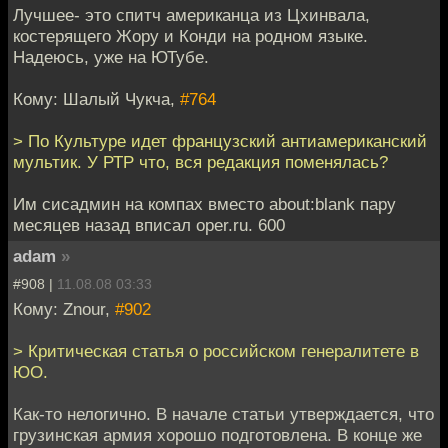
Лучшее- это спитч американца из Цхинвала,
костерящего Жору и Конди на родном языке.
Надеюсь, уже на ЮТубе.
Кому: Шалый Чукча,
#764
> По Культуре идет французский антиамериканский
мультик. У РТР что, вся редакция поменялась?
Им сисадмин на компах вместо about:blank пару
месяцев назад вписал oper.ru. 600
adam
»
#908 |
11.08.08 03:33
Кому: Znour,
#902
> Критическая статья о российском генералитете в
ЮО.
Как-то нелогично. В начале статьи утверждается, что
грузинская армия хорошо подготовлена. В конце же