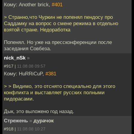
Кому: Another brick,
#401
> Странно,что Чуркин не попенял пендосу про
Саддамку на вопрос о смене режима в отдельно
взятой стране. Недоработка
Попенял. Но уже на прессконференции после
заседания Совбеза.
nick_nSk
»
#917 |
11.08.08 09:57
Кому: HuRRiCuP,
#381
> > Видимо, это отснято специально для этого
конфликта и выставляет русских полными
пидорасами.
Дык, это выложено год назад.
Стрежень
»
дурачок
#918 |
11.08.08 10:27