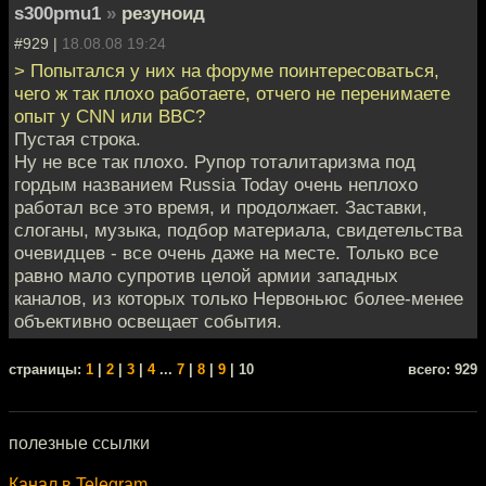
s300pmu1
»
резуноид
#929 |
18.08.08 19:24
> Попытался у них на форуме поинтересоваться,
чего ж так плохо работаете, отчего не перенимаете
опыт у CNN или BBC?
Пустая строка.
Ну не все так плохо. Рупор тоталитаризма под
гордым названием Russia Today очень неплохо
работал все это время, и продолжает. Заставки,
слоганы, музыка, подбор материала, свидетельства
очевидцев - все очень даже на месте. Только все
равно мало супротив целой армии западных
каналов, из которых только Нервоньюс более-менее
объективно освещает события.
cтраницы:
1
|
2
|
3
|
4
...
7
|
8
|
9
| 10
всего: 929
полезные ссылки
Канал в Telegram