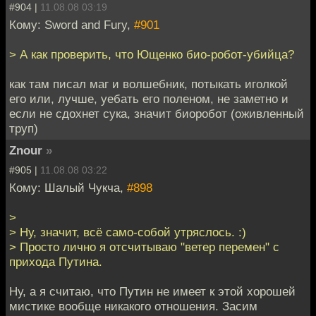
#904 |
11.08.08 03:19
Кому: Sword and Fury,
#901
> А как проверить, что Ющенко био-робот-убийца?
как там писал маг и волшебник, потыкать иголкой
его или, лучше, уебать его поленом, не заметно и
если не сдохнет сука, значит биоробот (оживленный
труп)
Znour
»
#905 |
11.08.08 03:22
Кому: Шалый Чукча,
#898
>
> Ну, значит, всё само-собой утряслось. :)
> Просто лично я отсчитываю "ветер перемен" с
прихода Путина.
Ну, а я считаю, что Путин не имеет к этой хорошей
мистике вообще никакого отношения. Засим