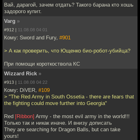
Вай, дарагой, зачем отдать? Такого барана кто хошь
задорого купит.
Varg
»
#912 |
11.08.08 04:01
Кому: Sword and Fury,
#901
> А как проверить, что Ющенко био-робот-убийца?
При помощи короткоствола КС
Wizzard Rick
»
#913 |
11.08.08 04:22
Кому: DiVER,
#109
> "The Red Army in South Ossetia - there are fears that
the fighting could move further into Georgia"
Red
[Ribbon]
Army - the most evil army in the world!!!
Только так и никак иначе. И внизу дописать
They are searching for Dragon Balls, but can take
yours!