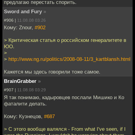
предлагаю перестать спорить.
Sword and Fury
»
#906 |
11.08.08 03:26
Кому: Znour,
#902
> Критическая статья о российском генералитете в
ЮО.
>
>
http://www.ng.ru/politics/2008-08-11/3_kartblansh.html
Кажется мы здесь говорили тоже самое.
BrainGrabber
»
#907 |
11.08.08 03:29
Я так понимаю, кадыровцев послали Мишико и Ко
фаталити делать.
Кому: Кузнецов,
#687
> С этого вообще валялся - From what I've seen, if I