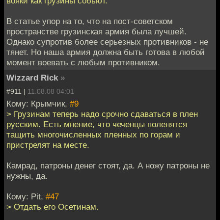
вояки как грузины собьют.
В статье упор на то, что на пост-советском
пространстве грузинская армия была лучшей.
Однако супротив более серьезных противников - не
тянет. Но наша армия должна быть готова в любой
момент воевать с любым противником.
Wizzard Rick
»
#911 |
11.08.08 04:01
Кому: Крымчик,
#9
> Грузинам теперь надо срочно сдаваться в плен
русским. Есть мнение, что чеченцы поленятся
тащить многочисленных пленных по горам и
пристрелят на месте.
Камрад, патроны денег стоят, да. А ножу патроны не
нужны, да.
Кому: Pit,
#47
> Отдать его Осетинам.