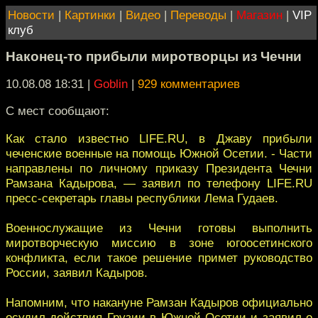
Новости
|
Картинки
|
Видео
|
Переводы
|
Магазин
|
VIP
клуб
Наконец-то прибыли миротворцы из Чечни
10.08.08 18:31
|
Goblin
|
929 комментариев
С мест сообщают:
Как стало известно LIFE.RU, в Джаву прибыли
чеченские военные на помощь Южной Осетии. - Части
направлены по личному приказу Президента Чечни
Рамзана Кадырова, — заявил по телефону LIFE.RU
пресс-секретарь главы республики Лема Гудаев.
Военнослужащие из Чечни готовы выполнить
миротворческую миссию в зоне югоосетинского
конфликта, если такое решение примет руководство
России, заявил Кадыров.
Напомним, что накануне Рамзан Кадыров официально
осудил действия Грузии в Южной Осетии и заявил о