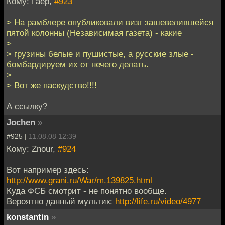
Кому: Гаер,
#923
> На рамблере опубликовали визг зашевелившейся
пятой колонны (Независимая газета) - какие
>
> грузины белые и пушистые, а русские злые -
бомбардируем их от нечего делать.
>
> Вот же паскудство!!!!
А ссылку?
Jochen
»
#925 |
11.08.08 12:39
Кому: Znour,
#924
Вот например здесь:
http://www.grani.ru/War/m.139825.html
Куда ФСБ смотрит - не понятно вообще.
Вероятно данный мультик:
http://life.ru/video/4977
konstantin
»