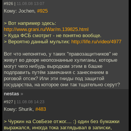
#926 |
11.08.08 13:07
Кому: Jochen,
#925
> Вот например здесь:
http://www.grani.ru/War/m.139825.html
> Куда ФСБ смотрит - не понятно вообще.
> Вероятно данный мультик:
http://life.ru/video/4977
Вот что непонятно, у таких "правозащитников" не
живут во дворе неопознанные хулиганы, которые
могут чего нибудь выродкам этим в башке
подправить путём замечания с занесением в
роговой отсек? Или эти гниды под защитой
государства, на которое они так тщательно серут?
nestas
»
#927 |
11.08.08 14:23
Кому: Shurik,
#483
> Чуркин на СовБезе отжог.... :) один без бумажки
выражался, иногда тока заглядывал в записки,