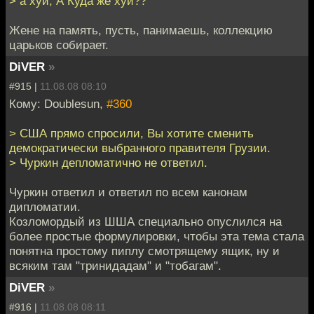
> а хуй, А Куда же хуй??
Жене на память, пусть, панимаешь, коллекцию
царьков собирает.
DiVER
»
#915 |
11.08.08 08:10
Кому: Doublesun,
#360
> США прямо спросили, Вы хотите сменить
демократически выбранного правителя Грузии.
> Чуркин депломатично не ответил.
Чуркин ответил и ответил по всем канонам
дипломатии.
Козломордый из ШША специально опуслился на
более простые формулировки, чтобы эта тема стала
понятна простому пиплу смотрящему ящик, ну и
всяким там "тринидадам" и "тобагам".
DiVER
»
#916 |
11.08.08 08:11