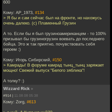
600
Кому: AP_1973,
#134
> Я бы и сам сейчас был на фронте, но нахожусь
очень далеко. (с) Пламенный Грузин
А то. Если бы я был грузиноамериканцем - то 100%
призывал бы грузиногрузин воевать до последнего
бойца. Это ж так приятно, почувствовать себя
героем :)
Кому: Игорь Сибирский,
#150
> Камрады! В форуме камрад тынц_тынц заряжает
мощно! Свежий выпуск "Белого зяблика"!
А толку? :)
Wizzard Rick
»
#914 |
11.08.08 05:38
Кому: Zorg,
#613