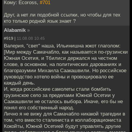
Кому: Ecoross,
#701
Друг, а нет ли подобной ссылки, но чтобы для тех
кто только родной язык знает ?
Alabamik
»
#919 |
11.08.08 10:45
Валерия, "свет" наша, Ильинишна жжот глаголом:
[Мир между Самачабло, как называется по-грузински
Южная Осетия, и Тбилиси держался на честном
слове, в основном, на политических дарованиях и
благоразумии Михаила Саакашвили. Но российское
руководство хотело войны и провоцировало ее
каждый день.
И, когда российские самолеты стали бомбить
грузинское село за пределами Южной Осетии у
Саакашвили не осталось выбора. Иначе, его бы не
понял его собственный народ.
Лично я не вижу для Самачабло никакой трагедии в
том, что вместо сталиниста и коллаборациониста
Кокойты, Южной Осетией будут управлять другие