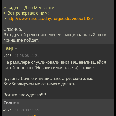
> видео с Джо Местасом.
> Вот репортаж с ним:
>
http://www.russiatoday.ru/guests/video/1425
Спасибо.
Это другой репортаж, менее эмоциональный, но в
принципе пойдет.
Гаер
»
#923 |
11.08.08 11:21
На рамблере опубликовали визг зашевелившейся
пятой колонны (Независимая газета) - какие
грузины белые и пушистые, а русские злые -
бомбардируем их от нечего делать.
Вот же паскудство!!!!
Znour
»
#924 |
11.08.08 11:55