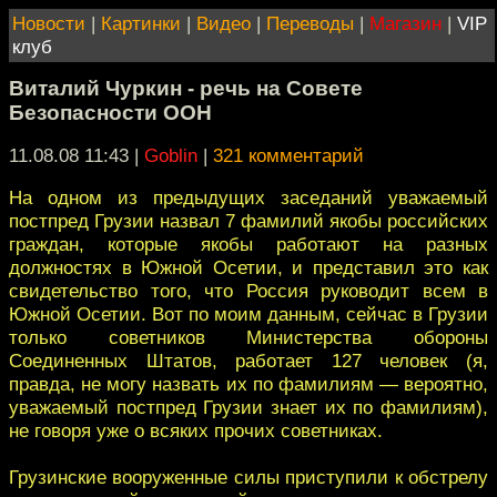
Новости
|
Картинки
|
Видео
|
Переводы
|
Магазин
|
VIP
клуб
Виталий Чуркин - речь на Совете
Безопасности ООН
11.08.08 11:43
|
Goblin
|
321 комментарий
На одном из предыдущих заседаний уважаемый
постпред Грузии назвал 7 фамилий якобы российских
граждан, которые якобы работают на разных
должностях в Южной Осетии, и представил это как
свидетельство того, что Россия руководит всем в
Южной Осетии. Вот по моим данным, сейчас в Грузии
только советников Министерства обороны
Соединенных Штатов, работает 127 человек (я,
правда, не могу назвать их по фамилиям — вероятно,
уважаемый постпред Грузии знает их по фамилиям),
не говоря уже о всяких прочих советниках.
Грузинские вооруженные силы приступили к обстрелу