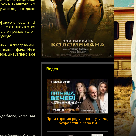
ороне значительно
 увлекло, что даже
фонного софта. В
се не отключаются
 нагло продолжают
ручную.
ущенные программы.
лезная фича. Ну и
лом. Визуально всё
Видео
ы.
еудобного, хорошее
Трамп против родильного туризма,
безработица из-за ИИ
 не обязаны. Смело