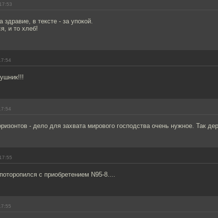
17:53
а здравие, в тексте - за упокой.
я, и то хлеб!
17:54
рушник!!!
17:54
ризонтов - дело для захвата мирового господства очень нужное. Так де
17:55
поторопился с приобретением N95-8....
17:55