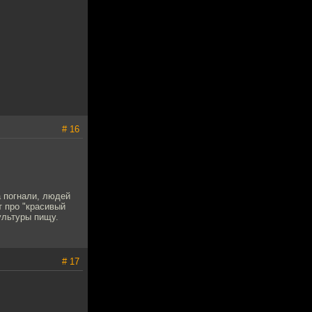
# 16
а погнали, людей
т про "красивый
культуры пищу.
# 17