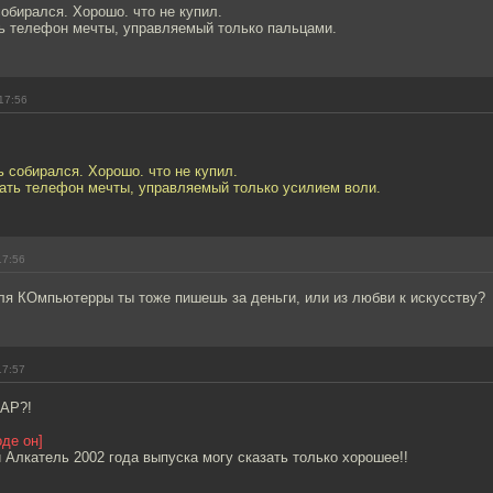
собирался. Хорошо. что не купил.
 телефон мечты, управляемый только пальцами.
17:56
ть собирался. Хорошо. что не купил.
ть телефон мечты, управляемый только усилием воли.
17:56
ля КОмпьютерры ты тоже пишешь за деньги, или из любви к искусству?
17:57
ЕАР?!
де он]
й Алкатель 2002 года выпуска могу сказать только хорошее!!