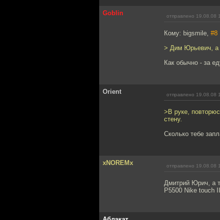
Goblin
отправлено 19.08.08 
Кому: bigsmile,
#8
> Дим Юрьевич, а
Как обычно - за ед
Orient
отправлено 19.08.08 
>В руке, повторю
стену.
Сколько тебе зап
xNOREMx
отправлено 19.08.08 
Дмитрий Юрич, а т
P5500 Nike touch 
Аблакат