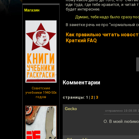
иди туда, где тебе нравится, и чита
будет интереснее.
Магазин
Думаю, тебе надо было сразу по
В заметке речь не про "нормальный со
Как правильно читать новости
Краткий FAQ
Комментарии
Советские
учебники 1940-50х
годов
cтраницы: 1 |
2
|
3
Gecko
отправлено 19.08.08 
О. В моей любимо