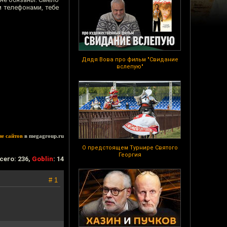
и телефонами, тебе
Дядя Вова про фильм "Свидание
вслепую"
ие сайтов
в megagroup.ru
О предстоящем Турнире Святого
Георгия
сего: 236,
Goblin
: 14
# 1