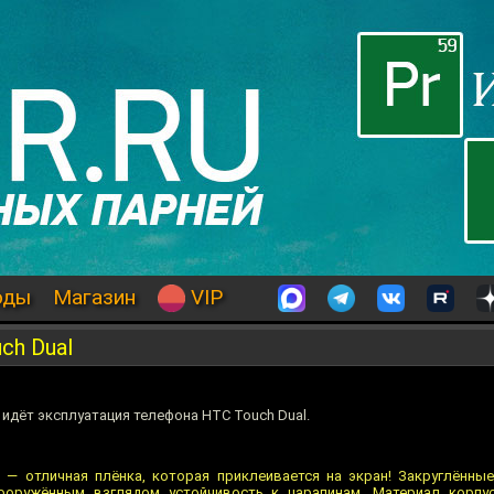
оды
Магазин
VIP
ch Dual
идёт эксплуатация телефона HTC Touch Dual.
 — отличная плёнка, которая приклеивается на экран! Закруглённые
вооружённым взглядом устойчивость к царапинам. Материал корпу