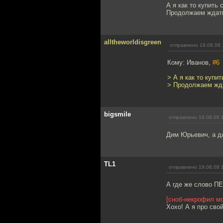
А я как то купить 
Продолжаем ждать
alltheworldisgreen
отправлено 19.08.08 
Кому: Иванов,
#6
> А я как то купи
> Продолжаем жда
bigsmile
отправлено 19.08.08 
Дим Юрьевич, а д
TL1
отправлено 19.08.08 
А где же слово П
[сноб-некрофил мо
Хохо! А я про сво