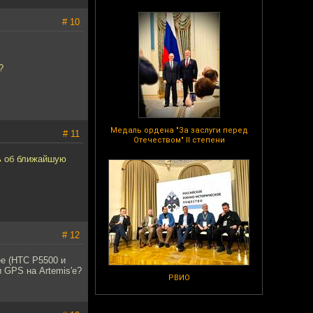
# 10
?
Медаль ордена "За заслуги перед
# 11
Отечеством" II степени
ть об ближайшую
# 12
ее (HTC P5500 и
и GPS на Artemis'e?
РВИО