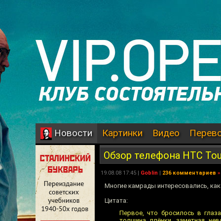
Картинки
Видео
Перев
Новости
Обзор телефона HTC Tou
19.08.08 17:45 |
Goblin
|
236 комментариев
»
Многие камрады интересовались, как 
Цитата:
Первое, что бросилось в глаза
толщина плёнки, заметная не