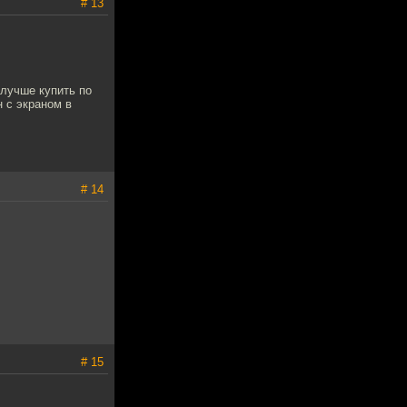
# 13
 лучше купить по
 с экраном в
# 14
# 15