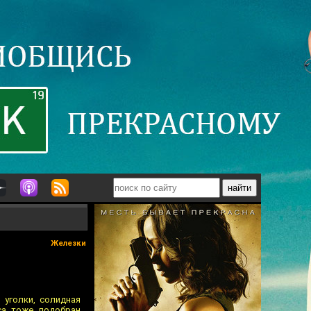
Железки
 уголки, солидная
са тоже подобран