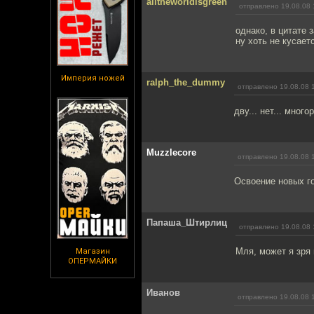
alltheworldisgreen
отправлено 19.08.08 
однако, в цитате з
ну хоть не кусаетс
Империя ножей
ralph_the_dummy
отправлено 19.08.08 
дву... нет... много
Muzzlecore
отправлено 19.08.08 
Освоение новых го
Папаша_Штирлиц
отправлено 19.08.08 
Мля, может я зря 
Магазин
ОПЕРМАЙКИ
Иванов
отправлено 19.08.08 