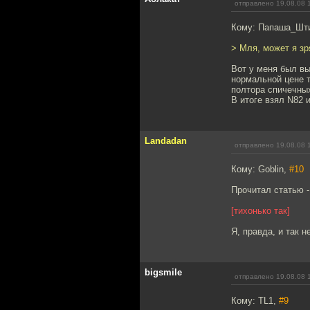
отправлено 19.08.08 
Кому: Папаша_Шт
> Мля, может я зр
Вот у меня был вы
нормальной цене т
полтора спичечных
В итоге взял N82 
Landadan
отправлено 19.08.08 
Кому: Goblin,
#10
Прочитал статью - 
[тихонько так]
Я, правда, и так н
bigsmile
отправлено 19.08.08 
Кому: TL1,
#9