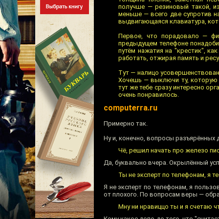
получше — резиновый такой, из
меньше — всего две супротив на
выдвигающаяся клавиатура, кото
Первое, что порадовало — фи
предыдущем телефоне понадобил
путём нажатия на "крестик", к
работать, отжирая память и рес
Тут — налицо усовершенствовани
Хочешь — выключи ту, которую 
тут же тебе сразу интересно ор
очень понравилось.
computerra.ru
Примерно так.
Ну и, конечно, вопросы разъярённых 
Чё, решил начать про железо пи
Да, буквально вчера. Окрылённый ус
Ты не эксперт по телефонам, я те
Я не эксперт по телефонам, я польз
от плохого. По вопросам веры — обр
Мну ни нравиццо ты и я счетаю 
Кому какое дело до того, что "счита