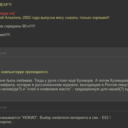
 ПЕАР?!
моде он]
вой Алкатель 2002 года выпуска могу сказать только хорошее!!
а середины 90-х!!!!!
и!!!!!
18:05
 компьютерре пропеарился.
меня была любимая. Тогда у руля стоял ещё Кузнецов. А потом Кузнецов
 набрали, которые в русскоязычном журнале, выходящем в России пишу
а окном(где?) и "хлеб и оливковое масло" - традиционную для нашей(?) 
18:05
называется "НОКИО". Выбор любителя интернета и смс - Е61 !
короче...