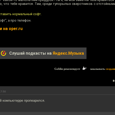
й то, что тебе нравится. Там, среди тупорылых сверстников с отстойным
ставить нормальный софт.
фт", а про телефон.
 на oper.ru
Слушай подкасты на
Яндекс.Музыка
Goblin рекомендует
заказывать
создан
в
17:50
й компьютерре пропеарился.