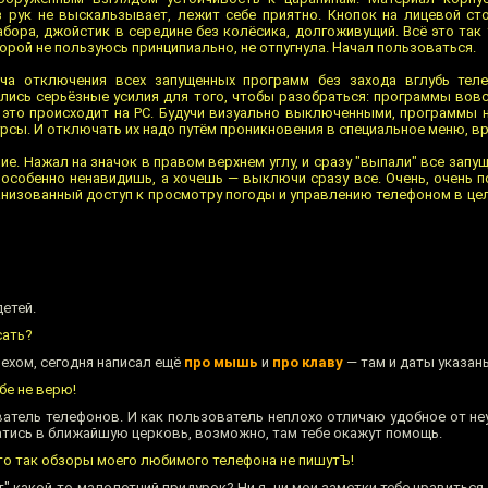
 рук не выскальзывает, лежит себе приятно. Кнопок на лицевой ст
бора, джойстик в середине без колёсика, долгоживущий. Всё это так
рой не пользуюсь принципиально, не отпугнула. Начал пользоваться.
ча отключения всех запущенных программ без захода вглубь теле
ись серьёзные усилия для того, чтобы разобраться: программы вов
ак это происходит на РС. Будучи визуально выключенными, программы
урсы. И отключать их надо путём проникновения в специальное меню, в
е. Нажал на значок в правом верхнем углу, и сразу "выпали" все зап
особенно ненавидишь, а хочешь — выключи сразу все. Очень, очень по
ганизованный доступ к просмотру погоды и управлению телефоном в це
детей.
сать?
пехом, сегодня написал ещё
про мышь
и
про клаву
— там и даты указан
бе не верю!
ователь телефонов. И как пользователь неплохо отличаю удобное от н
атись в ближайшую церковь, возможно, там тебе окажут помощь.
что так обзоры моего любимого телефона не пишутЪ!
ет" какой-то малолетний придурок? Ни я, ни мои заметки тебе нравиться