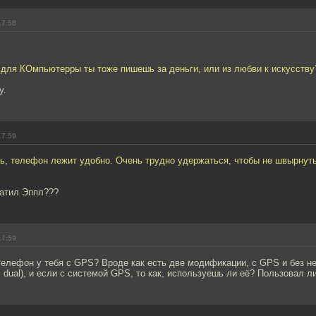
17:58
 для КОмпьютерры ты тоже пишешь за деньги, или из любви к искусству
у.
17:59
сь, телефон лежит удобно. Очень трудно удержаться, чтобы не швырну
латил Эппл???
17:59
елефон у тебя с GPS? Вроде как есть две модификации, с GPS и без н
II dual), и если с системой GPS, то как, используешь ли её? Пользовал л