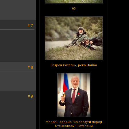
65
# 7
Остров Сахалин, река Найба
# 8
# 9
Медаль ордена "За заслуги перед
Отечеством" II степени