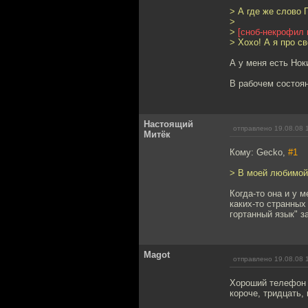
> А где же слово
>
>
[сноб-некрофил 
> Хохо! А я про с
А у меня есть Ноки
В рабочем состояни
Настоящий
отправлено 19.08.08 
Митёк
Кому: Gecko,
#1
> В моей любимой
Когда-то она и у 
каких-то странных
гортанный язык" з
Magot
отправлено 19.08.08 
Хороший телефон 
короче, тридцать, 