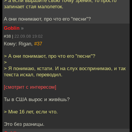
> а если выразите свою точку зрения, то просто
запинает стая малолеток.
А они понимают, про что его "песни"?
Goblin
»
#38 |
22.09.08 19:02
Кому: Rigan,
#37
> А они понимают, про что его "песни"?
>
> Я понимаю, кстати. И на слух воспринимаю, и так
текста искал, переводил.
[смотрит с интересом]
Ты в США вырос и живёшь?
> Мне 16 лет, если что.
Это без разницы.