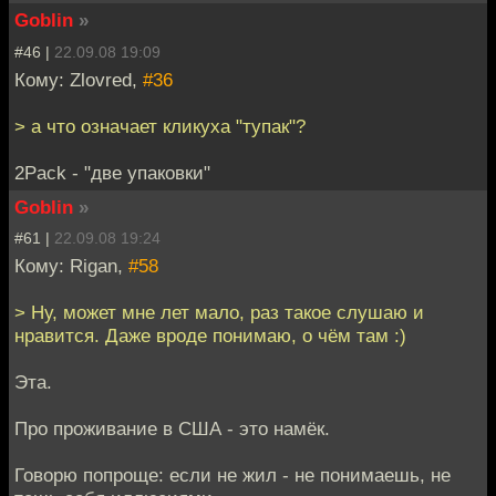
Goblin
»
#46 |
22.09.08 19:09
Кому: Zlovred,
#36
> а что означает кликуха "тупак"?
2Pack - "две упаковки"
Goblin
»
#61 |
22.09.08 19:24
Кому: Rigan,
#58
> Ну, может мне лет мало, раз такое слушаю и
нравится. Даже вроде понимаю, о чём там :)
Эта.
Про проживание в США - это намёк.
Говорю попроще: если не жил - не понимаешь, не