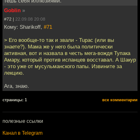
тешь себя иллюзиями.
Goblin
»
#72 |
22.09.08 20:08
Кому: Sharikoff,
#71
> Его вообще-то так и звали - Tupac (или вы
знаете?). Мама же у него была политически
активная, вот и назвала в честь мега-вождя Тупака
Амару, который против испанцев восставал. А Шакур
- это уже от мусульманского папы. Извините за
лекцию.
Ага, знаю.
cтраницы: 1
все комментарии
полезные ссылки
Канал в Telegram