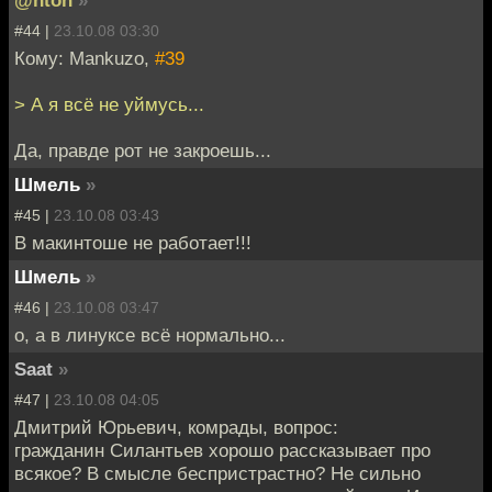
@nton
»
#44 |
23.10.08 03:30
Кому: Mankuzo,
#39
> А я всё не уймусь...
Да, правде рот не закроешь...
Шмель
»
#45 |
23.10.08 03:43
В макинтоше не работает!!!
Шмель
»
#46 |
23.10.08 03:47
о, а в линуксе всё нормально...
Saat
»
#47 |
23.10.08 04:05
Дмитрий Юрьевич, комрады, вопрос:
гражданин Силантьев хорошо рассказывает про
всякое? В смысле беспристрастно? Не сильно