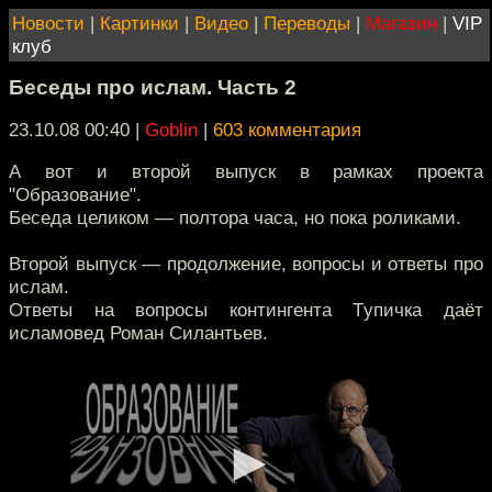
Новости
|
Картинки
|
Видео
|
Переводы
|
Магазин
|
VIP
клуб
Беседы про ислам. Часть 2
23.10.08 00:40
|
Goblin
|
603 комментария
А вот и второй выпуск в рамках проекта
"Образование".
Беседа целиком — полтора часа, но пока роликами.
Второй выпуск — продолжение, вопросы и ответы про
ислам.
Ответы на вопросы контингента Tупичка даёт
исламовед Роман Силантьев.