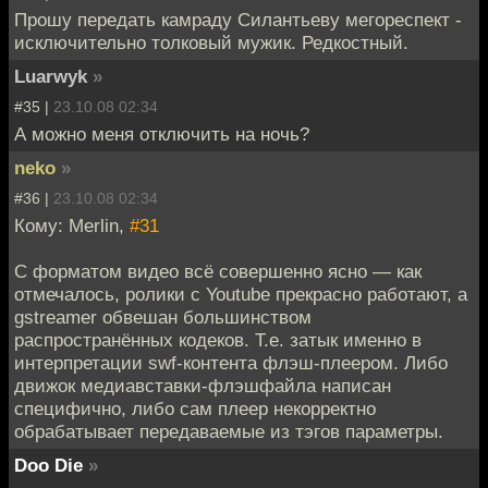
Прошу передать камраду Силантьеву мегореспект -
исключительно толковый мужик. Редкостный.
Luarwyk
»
#35 |
23.10.08 02:34
А можно меня отключить на ночь?
neko
»
#36 |
23.10.08 02:34
Кому: Merlin,
#31
С форматом видео всё совершенно ясно — как
отмечалось, ролики с Youtube прекрасно работают, а
gstreamer обвешан большинством
распространённых кодеков. Т.е. затык именно в
интерпретации swf-контента флэш-плеером. Либо
движок медиавставки-флэшфайла написан
специфично, либо сам плеер некорректно
обрабатывает передаваемые из тэгов параметры.
Doo Die
»