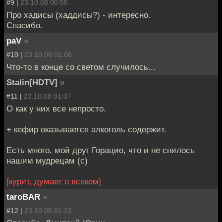
#9 |
23.10.08 00:55
Про хадисы (хаддисы?) - интересно.
Спасибо.
paV
»
#10 |
23.10.08 01:06
Что-то в конце со светом случилось...
Stalin[HDTV]
»
#11 |
23.10.08 01:07
О как у них все непросто.
+ кефир оказывается алкоголь содержит.
Есть много, мой друг Горацио, что и не снилось
нашим мудрецам (с)
[курит, думает о всяком]
taroBAR
»
#12 |
23.10.08 01:12