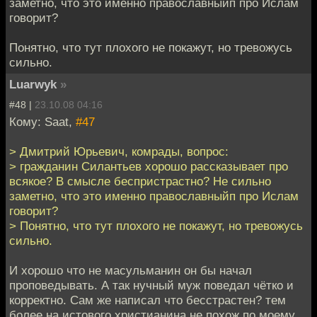
заметно, что это именно православныйп про Ислам
говорит?
Понятно, что тут плохого не покажут, но тревожусь
сильно.
Luarwyk
»
#48 |
23.10.08 04:16
Кому: Saat,
#47
> Дмитрий Юрьевич, комрады, вопрос:
> гражданин Силантьев хорошо рассказывает про
всякое? В смысле беспристрастно? Не сильно
заметно, что это именно православныйп про Ислам
говорит?
> Понятно, что тут плохого не покажут, но тревожусь
сильно.
И хорошо что не масульманин он бы начал
проповедывать. А так нучный муж поведал чётко и
корректно. Сам же написал что бесстрастен? тем
более на истового христианина не похож по моему