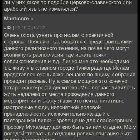
ли у них какое то подобие церково-славянского или
арабский язык не изменялся?
Manticore
»
#62 |
23.10.08 07:22
Очень охота узнать про ислам с практичной
стороны. Поясняю: как общатся с представителями
данного религиозного течения, на почве чего могут
возникнуть разногласия, где искать точки
соприкосновения и т.д. Лично мне это необходимо
т.к. живу я в славном городе Танкограде где Ислам
представлен очень ярко: вещают по ящику, собрания
проводят разные. Ну а самое мощное это конечно
татаро-башкирская дискотека. Мне посчастливилось
жить недалеко от места проведения данного
мероприятия и скажу я вам это нечто: нигативно
настроеные люди, непонятной половой
пренадлежности, исключительно каждый с
палтарашкой пивка - зрелеще не для слабонервных.
Пророку Мухамеду должно быть за них стыдно. Могу
посодействовать в создании ролика-описания быта