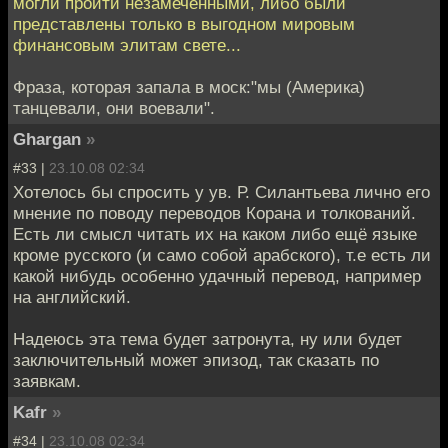
могли пройти незамеченными, либо были
представлены только в выгодном мировым
финансовым элитам свете...
Фраза, которая запала в моск:"мы (Америка)
танцевали, они воевали".
Ghargan
»
#33 |
23.10.08 02:34
Хотелось бы спросить у ув. Р. Силантьева лично его
мнение по поводу переводов Корана и толкований.
Есть ли смысл читать их на каком либо ещё языке
кроме русского (и само собой арабского), т.е есть ли
какой нибудь особенно удачный перевод, например
на английский.
Надеюсь эта тема будет затронута, ну или будет
заключительный может эпизод, так сказать по
заявкам.
Kafr
»
#34 |
23.10.08 02:34