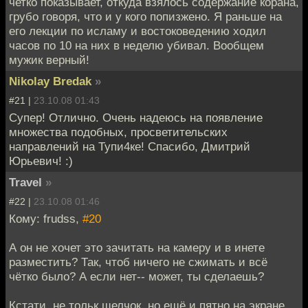
четко показывает, откуда взялось содержание корана,
грубо говоря, что и у кого попизжено. Я раньше на
его лекции по исламу и востоковедению ходил
часов по 10 на них в неделю убивал. Вообщем
мужик верный!
Nikolay Bredak
»
#21 |
23.10.08 01:43
Супер! Отлично. Очень надеюсь на появление
множества подобных, просветительских
направлений на Тупи4ке! Спасибо, Дмитрий
Юрьевич! :)
Travel
»
#22 |
23.10.08 01:46
Кому: frudss,
#20
А он не хочет это зачитать на камеру и в инете
разместить? Так, чтоб ничего не сжимать и всё
чётко было? А если нет-- может, ты сделаешь?
Кстати, не тольк щелчок, но ещё и пятно на экране