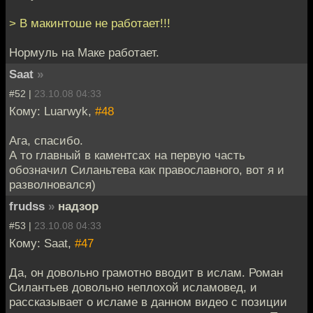
> В макинтоше не работает!!!
Нормуль на Маке работает.
Saat
»
#52 |
23.10.08 04:33
Кому: Luarwyk,
#48
Ага, спасибо.
А то главный в каментсах на первую часть
обозначил Силаньтева как православного, вот я и
разволновался)
frudss
»
надзор
#53 |
23.10.08 04:33
Кому: Saat,
#47
Да, он довольно грамотно вводит в ислам. Роман
Силантьев довольно неплохой исламовед, и
рассказывает о исламе в данном видео с позиции