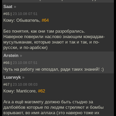
Saat
»
#65 |
23.10.08 07:51
Кому: Обыватель,
#64
Без понятия, как они там разробрались.
Наверное поверили наслово знающим комрадам-
мусульманам, которые знают и так и так, и по-
русски, и по-арабски)
Arstein
»
#66 |
23.10.08 07:51
Чуть на работу не опоздал, ради таких знаний! :)
Luarwyk
»
#67 |
23.10.08 08:03
Кому: Manticore,
#62
Ага а ещё магомету должно быть стыдно за
далбоёбов которые по людям стреляют и бомбы
взрывают, во имя аллаха (это наверно тоже их