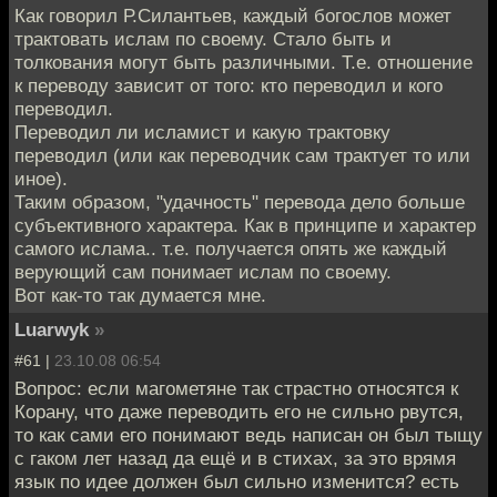
Как говорил Р.Силантьев, каждый богослов может
трактовать ислам по своему. Стало быть и
толкования могут быть различными. Т.е. отношение
к переводу зависит от того: кто переводил и кого
переводил.
Переводил ли исламист и какую трактовку
переводил (или как переводчик сам трактует то или
иное).
Таким образом, "удачность" перевода дело больше
субъективного характера. Как в принципе и характер
самого ислама.. т.е. получается опять же каждый
верующий сам понимает ислам по своему.
Вот как-то так думается мне.
Luarwyk
»
#61 |
23.10.08 06:54
Вопрос: если магометяне так страстно относятся к
Корану, что даже переводить его не сильно рвутся,
то как сами его понимают ведь написан он был тыщу
с гаком лет назад да ещё и в стихах, за это врямя
язык по идее должен был сильно изменится? есть