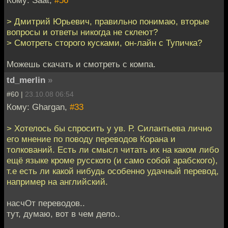
Кому: Saat,
#56
> Дмитрий Юрьевич, правильно понимаю, вторые
вопросы и ответы никогда не склеют?
> Смотреть сторого кусками, он-лайн с Тупичка?
Можешь скачать и смотреть с компа.
td_merlin
»
#60 |
23.10.08 06:54
Кому: Ghargan,
#33
> Хотелось бы спросить у ув. Р. Силантьева лично
его мнение по поводу переводов Корана и
толкований. Есть ли смысл читать их на каком либо
ещё языке кроме русского (и само собой арабского),
т.е есть ли какой нибудь особенно удачный перевод,
например на английский.
насчОт переводов..
тут, думаю, вот в чем дело..