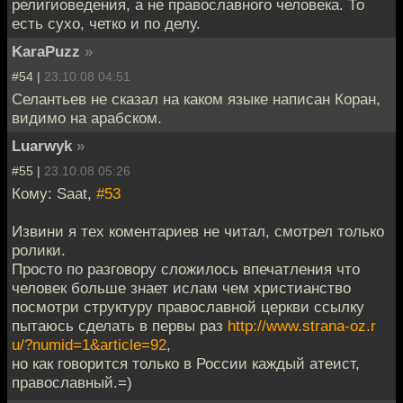
религиоведения, а не православного человека. То
есть сухо, четко и по делу.
KaraPuzz
»
#54 |
23.10.08 04:51
Селантьев не сказал на каком языке написан Коран,
видимо на арабском.
Luarwyk
»
#55 |
23.10.08 05:26
Кому: Saat,
#53
Извини я тех коментариев не читал, смотрел только
ролики.
Просто по разговору сложилось впечатления что
человек больше знает ислам чем христианство
посмотри структуру православной церкви ссылку
пытаюсь сделать в первы раз
http://www.strana-oz.r
u/?numid=1&article=92
,
но как говорится только в России каждый атеист,
православный.=)