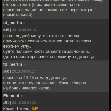
скорее атеист (в ролике отсылки на его
вероисповедания не помню, хотя пересмотрю
внимательней).
td_merlin
»
#49 |
23.10.08 04:16
на последней минуте что-то со светом
случилось+появилось темное пятно в левом
верхнем углу..
будто пальцем часть объектива заслонили..
где-то ориентировочно за полминуты до конца
td_merlin
»
#50 |
23.10.08 04:17
вернее за 49-48 секунд до конца..
и если это предположение...бряк..неверно
на бряк - начался косяк..
Element
»
#51 |
23.10.08 04:23
Кому: Шмель,
#45