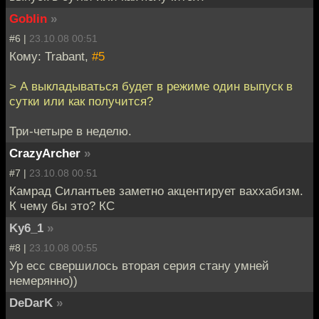
Goblin
»
#6 |
23.10.08 00:51
Кому: Trabant,
#5
> А выкладываться будет в режиме один выпуск в
сутки или как получится?
Три-четыре в неделю.
CrazyArcher
»
#7 |
23.10.08 00:51
Камрад Силантьев заметно акцентирует ваххабизм.
К чему бы это? КС
Ky6_1
»
#8 |
23.10.08 00:55
Ур есс свершилось вторая серия стану умней
немерянно))
DeDarK
»