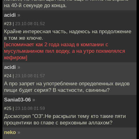
на 40-й секунде до конца.
acidi
»
#23 |
23.10.08 01:52
Крайне интересная часть, надеюсь на продолжение
в том же ключе.
[вспоминает как 2 года назад в компании с
мусульманином пил водку, а на утро похмелялся
кефиром]
acidi
»
#24 |
23.10.08 01:57
А про запрет на употребление определенных видов
пищи будет серия? В частности, свинины?
Sania03-06
»
#25 |
23.10.08 01:59
Досмотрел "ОЗ".Не раскрыли тему кто такие пяти
процентики во главе с верховным аллахом?
neko
»