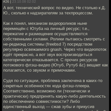
#26 |
23.10.08 02:02
А вот, технический вопрос по видео. Не столько к Д.
Ю., сколько к надзирателям за техпроцессом.
Как я понял, механизм видеороликов ныне
перемещён с Ютуба на личный ресурс; т.е.,
пережатие и размещение осуществляются
собственными силами. Ролики пытаюсь смотреть с
не-редмонд системы (freebsd 7) посредством
регулярно освежаемого gnash. Через что видеопоток
идёт прекрасно, а вот звук воспроизводиться
категорически отказывается. С прочих ресурсов
потокового флэш-видео (Ютуб, Рутуб &c) вещает как
полагается, со звуком и примочками.
Судя по ситуации, проблема заключена в каких-то
секретных особенностях кода флэш-плеера.
Соответственно, возможно ли (технически и
практически) предпринять какую-либо деятельность
по обеспечению совместимости? Либо
единственный выход — сжав зубы и прикусив