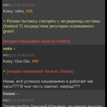
#40 |
23.10.08 03:03
Кому: neko,
#26
> Ролики пытаюсь смотреть с не-редмонд системы
(freebsd 7) посредством регулярно освежаемого
gnash
[ехидно показывает язык из Solaris]
neko
»
#41 |
23.10.08 03:10
Кому: Doo Die,
#40
>
[ехидно показывает язык из Solaris]
Никак, всё успешно нашаманено и работает как
часы??? В чью честь камлал, камрад???
fonbet
»
#42 |
23.10.08 03:11
Здравствуйте Дмитрий Юрьевич, по поводу выхода