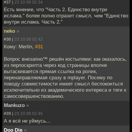
#37 |
23.10.08 02:34
Есть мнение, что "Часть 2. Единство внутри
ислама." более полно отразит смысл, чем "Единство
внутри ислама. Часть 2."
neko
»
#38 |
23.10.08 02:42
Кому: Merlin,
#31
Вопрос внезапно™ решён костылями: как оказалось,
из перлоскрипта через код страницы вполне
вытаскивается прямая ссылка на ролик,
перенаправляемая сразу в mplayer. Посему по
поводу совместимости имеет смысл беспокоиться
исключительно из академического интереса и тяги к
самосовершенствованию.
Mankuzo
»
#39 |
23.10.08 02:45
А я всё не уймусь...
Doo Die
»