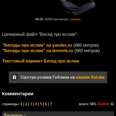
06:18
|
62954 просмотра
|
скачать
Целиковый файл "Бесед про ислам":
(860 метров)
"Беседы про ислам" на yandex.ru
(860 метров)
"Беседы про ислам" на torrents.ru
Текстовый вариант Бесед про ислам
Смотри ролики Гоблина на
канале Rutube
Комментарии
cтраницы: 1 |
2
|
3
|
4
|
5
|
6
|
7
всего: 603,
Goblin
: 11
Джуниор
»