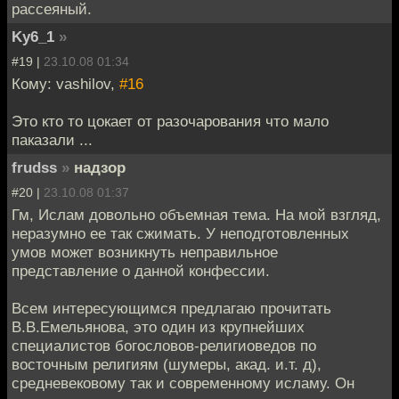
рассеяный.
Ky6_1
»
#19 |
23.10.08 01:34
Кому: vashilov,
#16
Это кто то цокает от разочарования что мало
паказали ...
frudss
»
надзор
#20 |
23.10.08 01:37
Гм, Ислам довольно объемная тема. На мой взгляд,
неразумно ее так сжимать. У неподготовленных
умов может возникнуть неправильное
представление о данной конфессии.
Всем интересующимся предлагаю прочитать
В.В.Емельянова, это один из крупнейших
специалистов богословов-религиоведов по
восточным религиям (шумеры, акад. и.т. д),
средневековому так и современному исламу. Он