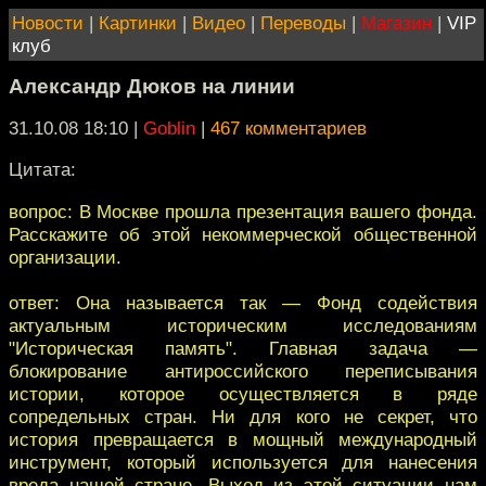
Новости
|
Картинки
|
Видео
|
Переводы
|
Магазин
|
VIP
клуб
Александр Дюков на линии
31.10.08 18:10
|
Goblin
|
467 комментариев
Цитата:
вопрос: В Москве прошла презентация вашего фонда.
Расскажите об этой некоммерческой общественной
организации.
ответ: Она называется так — Фонд содействия
актуальным историческим исследованиям
"Историческая память". Главная задача —
блокирование антироссийского переписывания
истории, которое осуществляется в ряде
сопредельных стран. Ни для кого не секрет, что
история превращается в мощный международный
инструмент, который используется для нанесения
вреда нашей стране. Выход из этой ситуации нам