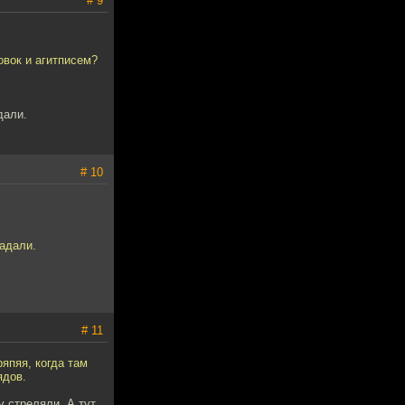
# 9
овок и агитписем?
дали.
# 10
адали.
# 11
япяя, когда там
ядов.
у стреляли. А тут