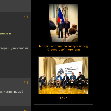
# 7
енное и
Медаль ордена "За заслуги перед
ктора Суворова" из
Отечеством" II степени
# 8
к и агитписем?
РВИО