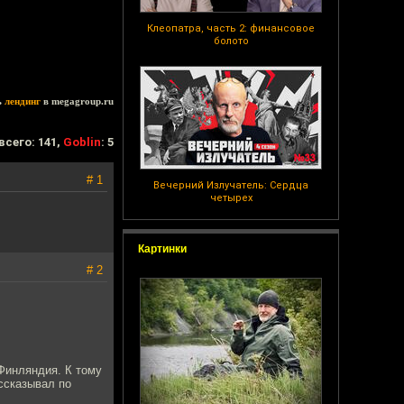
Клеопатра, часть 2: финансовое
болото
ь
лендинг
в megagroup.ru
всего: 141,
Goblin
: 5
# 1
Вечерний Излучатель: Сердца
четырех
Картинки
# 2
Финляндия. К тому
ассказывал по