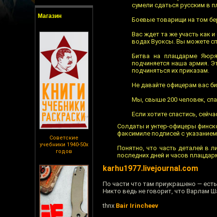
сумели сдаться русским в п
Магазин
Боевые товарищи на том бе
Вас ждет та же участь как 
водах Вуоксы. Вы можете сп
Битва на плацдарме Яюря
подчиняется наша армия. Э
подчиняться их приказам.
Не давайте офицерам вас би
Мы, свыше 200 человек, спа
Если хотите спастись, сейча
Солдаты и унтер-офицеры финской
факсимиле подписей с указанием 
Советские
учебники 1940-50х
Понятно, что часть деталей в л
годов
последних дней и часов плацдарм
karhu1977.livejournal.com
По части что там приукрашено — есть
Никто ведь не говорит, что Варлам 
thnx
Bair Irincheev