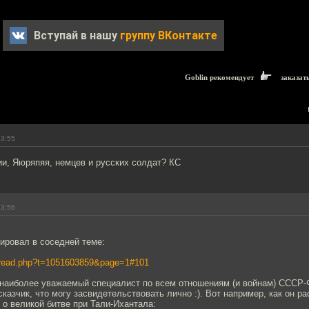
Вступай в нашу
группу ВКонтакте
Goblin рекомендует
заказат
13:55
и, Яюряпяя, немцев и русских солдат? КС
13:56
ировал в соседней теме:
ws/read.php?t=1051603859&page=1#101
 наиболее уважаемый специалист по всем отношениям (и войнам) СССР-
казчик, что могу засвидетельствовать лично :). Вот например, как он р
о великой битве при Тали-Ихантала: