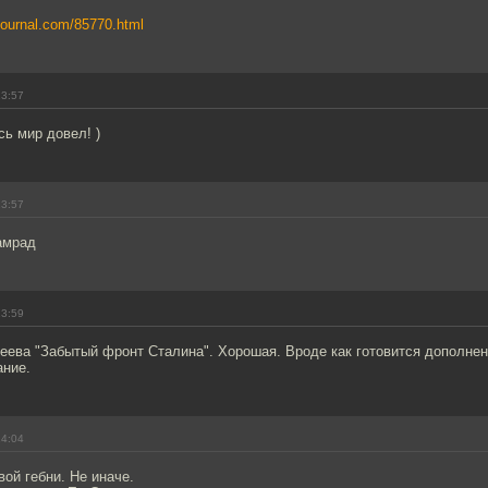
ejournal.com/85770.html
13:57
сь мир довел! )
13:57
амрад
13:59
еева "Забытый фронт Сталина". Хорошая. Вроде как готовится дополнен
ание.
14:04
вой гебни. Не иначе.