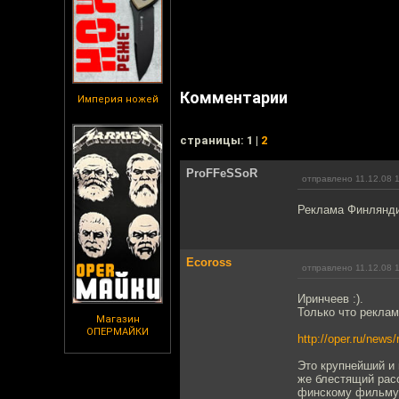
Комментарии
Империя ножей
cтраницы: 1 |
2
ProFFeSSoR
отправлено 11.12.08 
Реклама Финлянди
Ecoross
отправлено 11.12.08 
Иринчеев :).
Только что реклам
Магазин
ОПЕРМАЙКИ
http://oper.ru/ne
Это крупнейший и
же блестящий расс
финскому фильму 