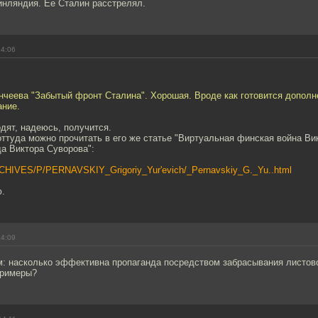
инляндия. Ее Сталин расстрелял.
14:06
нчеева "Забытый фронт Сталина". Хорошая. Вроде как готовится дополн
ание.
одят, надеюсь, получится.
ттуда можно прочитать в его же статье "Виртуальная финская война Ви
а Виктора Суворова":
/ARCHIVES/P/PERNAVSKIY_Grigoriy_Yur'evich/_Pernavskiy_G._Yu..html
.
14:09
м: насколько эффективна пропаганда посредством забрасывания листово
примеры?