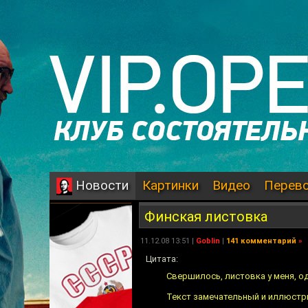
Картинки
Видео
Перев
Новости
Финская листовка
11.12.08 13:51 |
Goblin
|
141 комментарий
»
Цитата:
Свершилось, листовка у меня, о
Текст замечательный и иллюстри