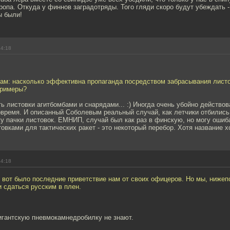
опа. Откуда у финнов заградотряды. Того гляди скоро будут убеждать -
ы были!
14:18
дам: насколько эффективна пропаганда посредством забрасывания листо
примеры?
ь листовки агитбомбами и снарядами... :) Иногда очень убойно действов
время. И описанный Соболевым реальный случай, как летчики отбились 
 пачки листовок. ЕМНИП, случай был как раз в финскую, но могу ошиба
товками для тактических ракет - это некоторый перебор. Хотя название 
14:18
- вот было последние приветствие нам от своих офицеров. Но мы, ниже
 сдаться русским в плен.
игантскую пневмокамнедробилку не знают.