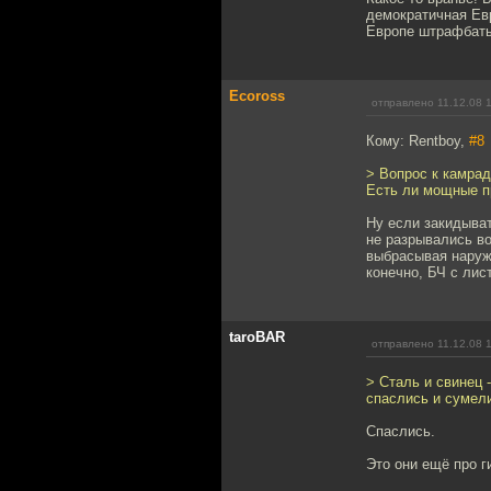
демократичная Евр
Европе штрафбат
Ecoross
отправлено 11.12.08 
Кому: Rentboy,
#8
> Вопрос к камра
Есть ли мощные 
Ну если закидыват
не разрывались во
выбрасывая наружу
конечно, БЧ с лис
taroBAR
отправлено 11.12.08 
> Сталь и свинец 
спаслись и сумели
Спаслись.
Это они ещё про г