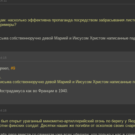
14:11
дам: насколько эффективна пропаганда посредством забрасывания лист
примеры?
исьма собственноручно девой Марией и Иисусом Христом написанные па
14:15
green,
#9
.
 письма собственноручно девой Марией и Иисусом Христом написанные п
острадамуса как во Франции в 1940.
14:16
был открыт ураганный минометно-артиллерийский огонь по берегу у Яюр
тни финских солдат. Десятки наших же погибли от осколков своих снар
Баба лера вместе со свинидзе уже всех убедили, что только у нас в спин