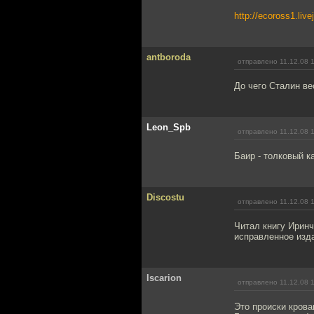
http://ecoross1.liv
antboroda
отправлено 11.12.08 
До чего Сталин ве
Leon_Spb
отправлено 11.12.08 
Баир - толковый к
Discostu
отправлено 11.12.08 
Читал книгу Иринч
исправленное изд
Iscarion
отправлено 11.12.08 
Это происки крова