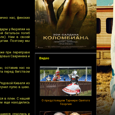
ично нас, финских
дарм у Яюряпяя на
ый батальон погиб
олк). Нам в своей
датам. Поэтому мы
Уже при переправе
ядовых Сааринена и
Видео
ы, оставив нас на
ла перед бегством
 Рядовой Кивеля из
олучил пулю в шею.
я в плен. С нашей
О предстоящем Турнире Святого
ам еще находились
Георгия
шиеся, спаслись и