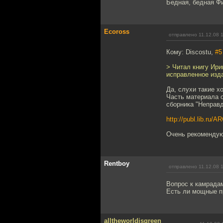
Бедная, бедная Ф
Ecoross
отправлено 11.12.08 
Кому: Discostu,
#5
> Читал книгу Ири
исправленное изд
Да, слухи такие х
Часть материала о
сборника "Неправд
http://publ.lib.ru
Очень рекомендую
Rentboy
отправлено 11.12.08 
Вопрос к камрада
Есть ли мощные 
alltheworldisgreen