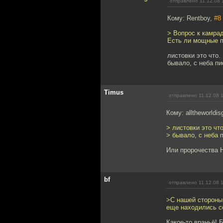
отправлено 11.12.08 
Кому: Rentboy,
#8
> Вопрос к камра
Есть ли мощные 
листовки это что.
бывало, с неба п
Timus
отправлено 11.12.08 
Кому: alltheworldis
> листовки это что
> бывало, с неба
Или пророчества Н
bf
отправлено 11.12.08 
>С нашей стороны 
еще находились со
Какое-то враньё! 