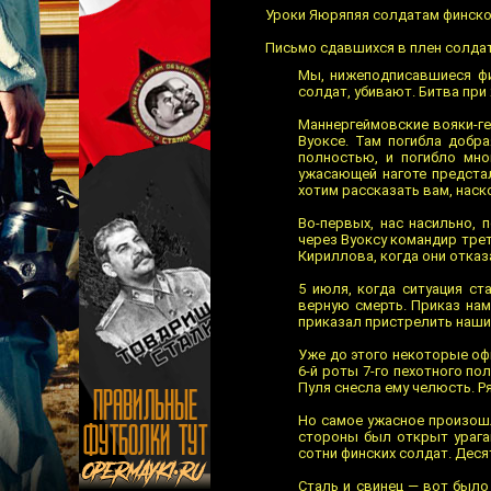
Уроки Яюряпяя солдатам финско
Письмо сдавшихся в плен солда
Мы, нижеподписавшиеся фи
солдат, убивают. Битва при
Маннергеймовские вояки-ге
Вуоксе. Там погибла добра
полностью, и погибло мно
ужасающей наготе предста
хотим рассказать вам, наск
Во-первых, нас насильно,
через Вуоксу командир тре
Кириллова, когда они отказ
5 июля, когда ситуация ст
верную смерть. Приказ нам
приказал пристрелить наших
Уже до этого некоторые офи
6-й роты 7-го пехотного по
Пуля снесла ему челюсть. Р
Но самое ужасное произошл
стороны был открыт урага
сотни финских солдат. Деся
Сталь и свинец — вот было