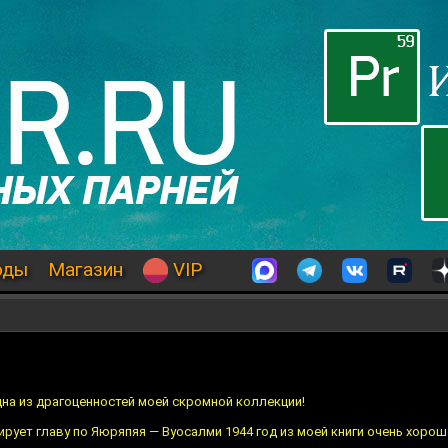
оды
Магазин
VIP
дна из драгоценностей моей скромной коллекции!
рует главу по Яюряпяя — Вуосалми 1944 год из моей книги очень хорош