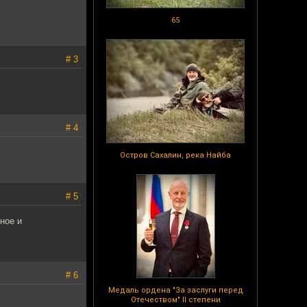
65
# 3
# 4
Остров Сахалин, река Найба
# 5
ное и
# 6
Медаль ордена "За заслуги перед
Отечеством" II степени