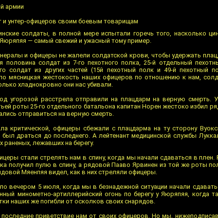
й армии
т и унтер-офицеров своим боевым товарищам
нские солдаты, в полной мере испытали горечь того, насколько цин
 Яюряпяя — самый свежий и ужасный тому пример.
нералы и офицеры не жалели солдатской крови, чтобы удержать плац
я половина солдат из 7-го пехотного полка, 25-й отдельный пехотн
го солдат из других частей (15й пехотный полк и 49-й пехотный п
ло мясницкая жестокость наших офицеров по отношению к нам, сол
олько хладнокровно они нас убивали.
 под угорозой расстрела отправили на плацдарм на верную смерть. 
тьей роты 25-го отдельного батальона капитан Норен жестоко избил р
ались отправиться на верную смерть.
ала критической, офицеры сбежали с плацдарма на ту сторону Вуокс
 был драться до последнего. А лейтенант медицинской службы Лукка
 раненых, лежавших на берегу.
церы стали стрелять нам в спину, когда мы начали сдаваться в плен.
лка получил пулю в спину, а рядовой Пааво Ярвинен из той же роты п
ядовой Мяенпяя видел, как в них стреляли офицеры.
о вечером 5 июля, когда мы в безнадежной ситуации начали сдаватьс
нный минометно-артиллерийский огонь по берегу у Яюряпяя, когда т
тки наших же погибли от осколков своих снарядов.
 последние приветствие нам от своих офицеров. Но мы, нижеподписав