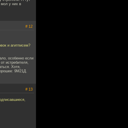
 мол у них в
# 12
вок и агитписем?
ало, особенно если
от истребителя,
ться. Хотя,
хорошее: 9М21Д.
# 13
подписавшиеся,