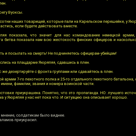
лен.
регу Вуоксы.
и сотни наших товарищей, которые пали на Карельском перешейке, у Яюр
астись, если будете действовать вместе.
пяя показала, что значит для нас командование немецкой армии,
та битва показала нам всю жестокость финских офицеров и наскольк
ть и посылать на смерть! Не подчиняетесь офицерам-убийцам!
слись на плацдарме Яюряпяя, сдавшись в плен.
с же дезертируйте с фронта группами или сдавайтесь в плен.
 армии 7-го пехотного полка и 25-го отдельного пехотного батальона, 
имени, фамилии, звания и номера воинской части.
истовке приукрашена. Понятно, что это пропаганда. НО: лучшего исто
а у Яюряпяя у нас нет пока что. И ситуацию она описывает хорошо.
 мнение, солдатикам было виднее.
Шаламов приукрасил.