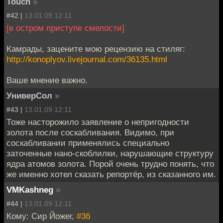
Touch
»
#42 |
13.01.09 12:11
[в остром приступе смелости]
Камрады, зацените мою рецензию на стиляг:
http://konoplyov.livejournal.com/36135.html
Ваше мнение важно.
УниверСол
»
#43 |
13.01.09 12:11
Тоже насторожило заявление о непригодности
золота после соскабливания. Видимо, при
соскабливании применялись специально
заточенные нано-скоблилки, нарушающие структуру
ядра атомов золота. Порой очень трудно понять, что
же именно хотел сказать репортёр, из сказанного им.
VMKashneg
»
#44 |
13.01.09 12:11
Кому: Сир Йожег,
#36