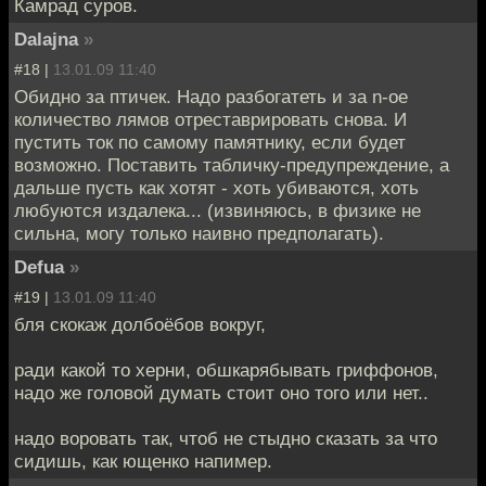
Камрад суров.
Dalajna
»
#18 |
13.01.09 11:40
Обидно за птичек. Надо разбогатеть и за n-ое
количество лямов отреставрировать снова. И
пустить ток по самому памятнику, если будет
возможно. Поставить табличку-предупреждение, а
дальше пусть как хотят - хоть убиваются, хоть
любуются издалека... (извиняюсь, в физике не
сильна, могу только наивно предполагать).
Defua
»
#19 |
13.01.09 11:40
бля скокаж долбоёбов вокруг,
ради какой то херни, обшкарябывать гриффонов,
надо же головой думать стоит оно того или нет..
надо воровать так, чтоб не стыдно сказать за что
сидишь, как ющенко напимер.