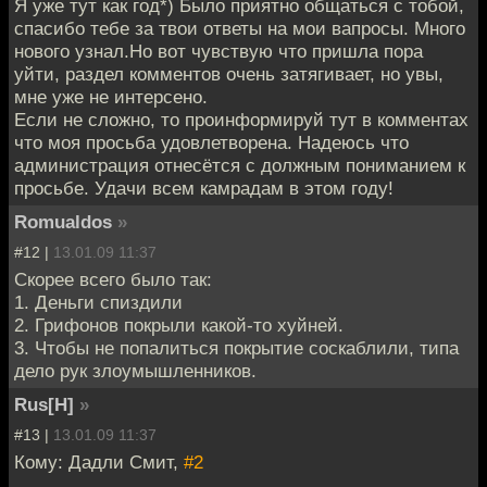
Я уже тут как год*) Было приятно общаться с тобой,
спасибо тебе за твои ответы на мои вапросы. Много
нового узнал.Но вот чувствую что пришла пора
уйти, раздел комментов очень затягивает, но увы,
мне уже не интерсено.
Если не сложно, то проинформируй тут в комментах
что моя просьба удовлетворена. Надеюсь что
администрация отнесётся с должным пониманием к
просьбе. Удачи всем камрадам в этом году!
Romualdos
»
#12 |
13.01.09 11:37
Скорее всего было так:
1. Деньги спиздили
2. Грифонов покрыли какой-то хуйней.
3. Чтобы не попалиться покрытие соскаблили, типа
дело рук злоумышленников.
Rus[H]
»
#13 |
13.01.09 11:37
Кому: Дадли Смит,
#2