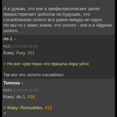
А я думаю, это они в профилактических целях
предостерегают дебилов на будущее, что
соскобленное золото все равно никуда не годно.
Но мы-то с вами знаем, что золото - оно и в Африке
золото.
ds-1
»
#23 |
13.01.09 11:42
Кому: Fury,
#11
> Но вот чувствую что пришла пора уйти
Так вот кто золото соскаблил.
Tumoxa
»
#24 |
13.01.09 11:44
Кому: ds-1,
#16
> Кому: Romualdos,
#12
>