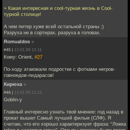
> Какая интересная и cool-турная жизнь в Сool-
турной столице!
А чем питер хуже всей остальной страны ;)
Разруха не в сортирах, разруха в головах.
Romualdos
»
#45 |
13.01.09 12:11
Кому: Orient,
#27
По-ходу атаковали подростки с фотками негров-
говноедов-пидарасов!
Кирюха
»
#46 |
13.01.09 12:12
Goblin-y
Главный интересно узнать твоё мнение: год назад в
прокат вышел Самый лучший фильм (СЛФ). Я
считаю, что его хорошо характеризует фраза: “Ложка
мёда в цистерне говна”. Отзывы граждан были резко