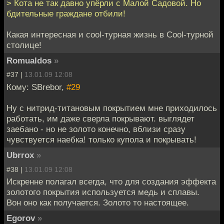
> Кота не так давно упёрли с Малой Садовой. Но
бдительные граждане отбили!
Какая интересная и cool-турная жизнь в Сool-турной
столице!
Romualdos
»
#37 |
13.01.09 12:08
Кому: SBrebor,
#29
Ну с нитрид-титановым покрытием мне приходилось
работать, им даже сверла покрывают. выглядет
заебано - но не золото конечно, вблизи сразу
чувствуется наебка! только купола и покрывать!
Ubrrox
»
#38 |
13.01.09 12:08
Искренне полагал всегда, что для создания эффекта
золотого покрытия используется медь и сплавы.
Вон оно как получается. Золото то настоящее.
Egorov
»