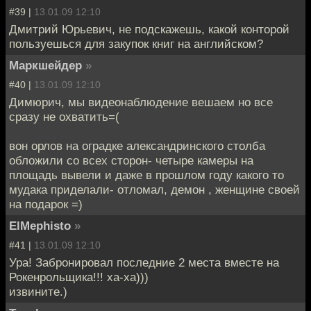
#39 |
13.01.09 12:10
Дмитрий Юрьевич, не подскажешь, какой конторой
пользуешься для закупок книг на английском?
Маркшейдер
»
#40 |
13.01.09 12:10
Димюрич, мы видеонаблюдение вешаем но все
сразу не охватить=(
вон орлов на оградке александринского столба
обложили со всех сторон- четыре камеры на
площадь вывели и даже в прошлом году какого то
мудака приделали- отломал, демон , женщине своей
на подарок =)
ElMephisto
»
#41 |
13.01.09 12:10
Ура! Забронировал последние 2 места вместе на
Рокенрольщика!!! ха-ха)))
извините.)