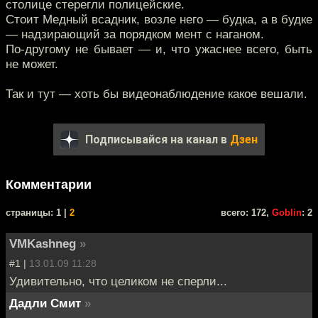
столице стерегли полицейские.
Стоит Медный всадник, возле него — будка, а в будке
— надзирающий за порядком мент с наганом.
По-другому не бывает — и, что ужаснее всего, быть
не может.
Так и тут — хоть бы видеонаблюдение какое вешали.
Подписывайся на канал в
Дзен
Комментарии
cтраницы: 1 |
2
всего: 172,
Goblin
: 2
VMKashneg
»
#1 |
13.01.09 11:28
Удивительно, что целиком не сперли...
Дадли Смит
»