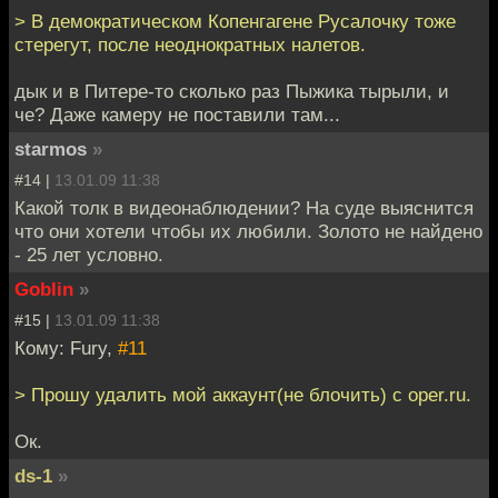
> В демократическом Копенгагене Русалочку тоже
стерегут, после неоднократных налетов.
дык и в Питере-то сколько раз Пыжика тырыли, и
че? Даже камеру не поставили там...
starmos
»
#14 |
13.01.09 11:38
Какой толк в видеонаблюдении? На суде выяснится
что они хотели чтобы их любили. Золото не найдено
- 25 лет условно.
Goblin
»
#15 |
13.01.09 11:38
Кому: Fury,
#11
> Прошу удалить мой аккаунт(не блочить) с oper.ru.
Ок.
ds-1
»