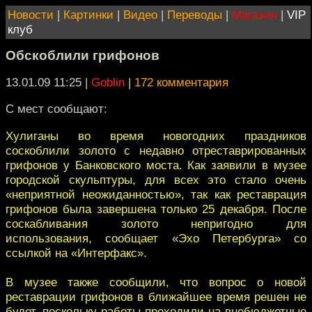
Новости
|
Картинки
|
Видео
|
Переводы
|
Магазин
|
VIP
клуб
Обскоблили грифонов
13.01.09 11:25
|
Goblin
|
172 комментария
С мест сообщают:
Хулиганы во время новогодних праздников
соскоблили золото с недавно отреставрированных
грифонов у Банковского моста. Как заявили в музее
городской скульптуры, для всех это стало очень
«неприятной неожиданностью», так как реставрация
грифонов была завершена только 25 декабря. После
соскабливания золото непригодно для
использования, сообщает «Эхо Петербурга» со
ссылкой на «Интерфакс».
В музее также сообщили, что вопрос о новой
реставрации грифонов в ближайшее время решен не
будет, поскольку работы проходили на внебюджетные