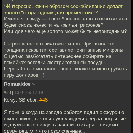
>Интересно, каким образом соскабливание делает
золото "непригодным для применения"?
Имеется в виду — соскобленное золото невозможно
будет снова нанести на крылья грифонов?
Или для чего ещё золото может быть непригодным?
Скорее всего его ничтожно мало. При позолоте
толщина покрытия составляет считанные микроны.
С целью разбогатать интереснее собирать на
помойках осколки люстрированной посуды.
Переработав миллион тонн осколков можно срубить
пару долларов. :)
Romualdos
»
#53 |
13.01.09 12:19
Кому: SBrebor,
#48
Я помню когда на заводе работал водил экскурсию
школьников, так они суки увидели сверла покрытые
и дружненько пиздить начали втихаря... видимо
сдуру решили что позолоченные...