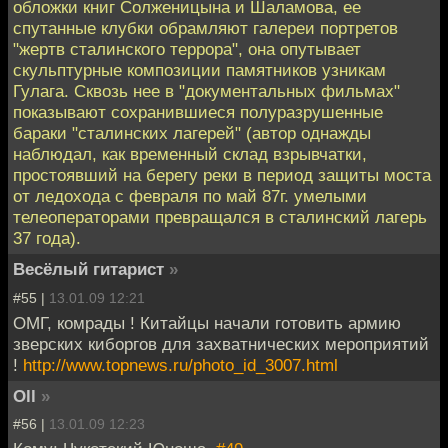
обложки книг Солженицына и Шаламова, ее
спутанные клубки обрамляют галереи портретов
"жертв сталинского террора", она опутывает
скульптурные композиции памятников узникам
Гулага. Сквозь нее в "документальных фильмах"
показывают сохранившиеся полуразрушенные
бараки "сталинских лагерей" (автор однажды
наблюдал, как временный склад взрывчатки,
простоявший на берегу реки в период защиты моста
от ледохода с февраля по май 87г. умелыми
телеоператорами превращался в сталинский лагерь
37 года).
Весёлый гитарист
»
#55 |
13.01.09 12:21
ОМГ, комрады ! Китайцы начали готовить армию
зверских киборгов для захватнических мероприятий
!
http://www.topnews.ru/photo_id_3007.html
Oll
»
#56 |
13.01.09 12:23