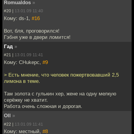
Romualdos
»
#20 |
13.01.09 11:40
Кому: ds-1,
#16
Вот, бля, проговорился!
Гэбня уже в двери ломится!
Гад
»
#21 |
13.01.09 11:41
Кому: CHukepc,
#9
> Есть мнение, что человек пожертвовавший 2,5
лимона в теме.
Там золота с гулькин хер, жене на одну мелкую
серёжку не хватит.
Работа очень сложная и дорогая.
Oll
»
#22 |
13.01.09 11:41
Кому: местный,
#8