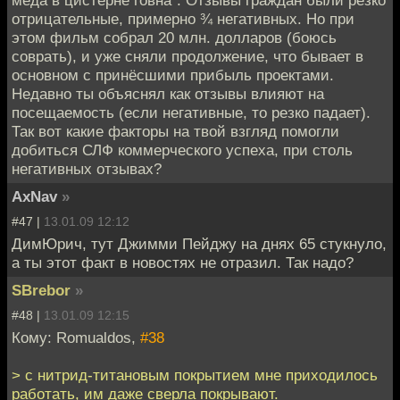
отрицательные, примерно ¾ негативных. Но при
этом фильм собрал 20 млн. долларов (боюсь
соврать), и уже сняли продолжение, что бывает в
основном с принёсшими прибыль проектами.
Недавно ты объяснял как отзывы влияют на
посещаемость (если негативные, то резко падает).
Так вот какие факторы на твой взгляд помогли
добиться СЛФ коммерческого успеха, при столь
негативных отзывах?
AxNav
»
#47 |
13.01.09 12:12
ДимЮрич, тут Джимми Пейджу на днях 65 стукнуло,
а ты этот факт в новостях не отразил. Так надо?
SBrebor
»
#48 |
13.01.09 12:15
Кому: Romualdos,
#38
> с нитрид-титановым покрытием мне приходилось
работать, им даже сверла покрывают.