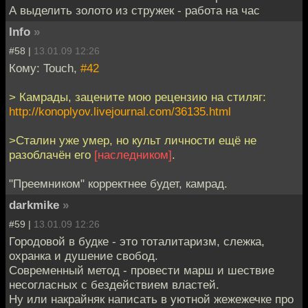
А выделить золото из стружек - работа на час
Info
»
#58 |
13.01.09 12:26
Кому: Touch,
#42
> Камрады, зацените мою рецензию на стиляг:
http://konoplyov.livejournal.com/36135.html
>Сталин уже умер, но культ личности ещё не
разоблачён его
[наследником]
.
"Преемником" корректнее будет, камрад.
darkmike
»
#59 |
13.01.09 12:26
Городовой в будке - это тоталитаризм, слежка,
охранка и душение свобод.
Современный метод - провести марш и шествие
несогласных с бездействием властей.
Ну или накрайняк написать в уютной жежежечке про