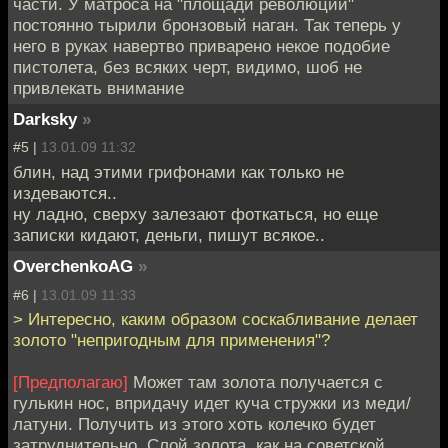
части. У матроса на "площади революции"
постоянно тырили бронзовый наган. Так теперь у
него в руках навертво приварено некое подобие
пистолета, без всяких черт, видимо, шоб не
привлекать внимание
Darksky
»
#5 |
13.01.09 11:32
блин, над этими грифонами как только не
издеваются..
ну ладно, сверху залезают фоткаться, но еще
записки кидают, деньги, пишут всякое..
OverchenkoAG
»
#6 |
13.01.09 11:33
> Интересно, каким образом соскабливание делает
золото "непригодным для применения"?
[Предполагаю]
Может там золота получается с
гулькин нос, впридачу идет куча стружки из меди/
латуни. Получить из этого хоть колечко будет
затруднительно. Слой золота, как на советской