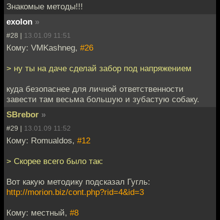
Знакомые методы!!!
exolon
»
#28 |
13.01.09 11:51
Кому: VMKashneg,
#26
> ну ты на даче сделай забор под напряжением
куда безопаснее для личной ответственности
завести там весьма большую и зубастую собаку.
SBrebor
»
#29 |
13.01.09 11:52
Кому: Romualdos,
#12
> Скорее всего было так:
Вот какую методику подсказал Гугль:
http://morion.biz/cont.php?rid=4&id=3
Кому: местный,
#8