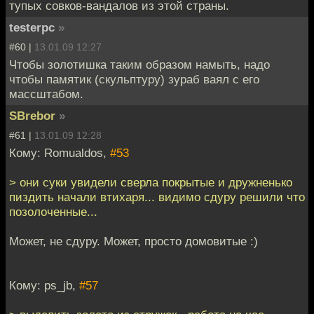
тупых совков-вандалов из этой страны.
testerpc
»
#60 |
13.01.09 12:27
Чтобы золотишка таким образом намыть, надо
чтобы памятик (скульптуру) зураб ваял с его
массштабом.
SBrebor
»
#61 |
13.01.09 12:28
Кому: Romualdos,
#53
> они суки увидели сверла покрытые и дружненько
пиздить начали втихаря... видимо сдуру решили что
позолоченные...
Может, не сдуру. Может, просто домовитые :)
Кому: ps_jb,
#57