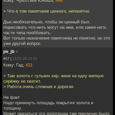
Кому: Чукотский Юноша,
#49
> Что в том памятнике ценного, непонятно.
Дык необязательно, чтобы он ценный был.
Нарисовать что-нить могут на нем, или какие-нить
части тела пооббивать.
Вот только назначение памятника не понятно, но это
уже другой вопрос.
ps_jb
»
#57 |
13.01.09 12:23
Кому: Гад,
#21
> Там золота с гулькин хер, жене на одну мелкую
серёжку не хватит.
> Работа очень сложная и дорогая.
Не факт
Надо прикинуть площадь покрытия золота и
толщину.
Может оказаться что золотишка там прилично было.