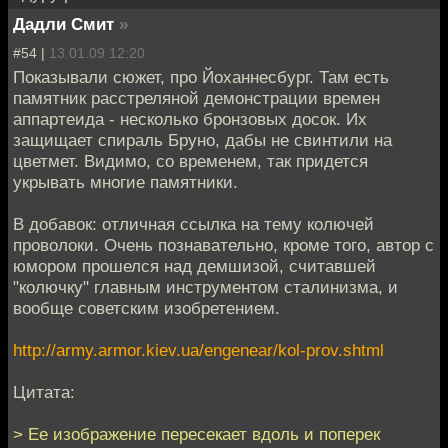
Дадли Смит
»
#54 |
13.01.09 12:20
Показывали сюжет, про Йоханнесбург. Там есть
памятник расстреляной демонстрации времен
аппартеида - несколько бронзовых досок. Их
защищает спираль Бруно, дабы не свинтили на
цветмет. Видимо, со временем, так придется
укрывать многие памятники.
В добавок: отличная ссылка на тему колючей
проволоки. Очень познавательно, кроме того, автор с
юмором прошелся над демшизой, считавшей
"колючку" главным инструментом сталинизма, и
вообще советским изобретением.
http://army.armor.kiev.ua/engenear/kol-prov.shtml
Цитата:
> Ее изображение пересекает вдоль и поперек