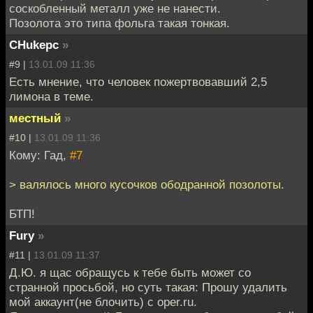
соскобленный металл уже не нанести.
Позолота это типа фольга такая тонкая.
CHukepc
»
#9 |
13.01.09 11:36
Есть мнение, что человек пожертвовавший 2,5
лимона в теме.
местный
»
#10 |
13.01.09 11:36
Кому: Гад,
#7
> валялось много кусочков ободранной позолоты.
БТП!
Fury
»
#11 |
13.01.09 11:37
Д.Ю. я щас обращусь к тебе быть может со
странной просьбой, но суть такая: Прошу удалить
мой аккаунт(не блочить) с oper.ru.