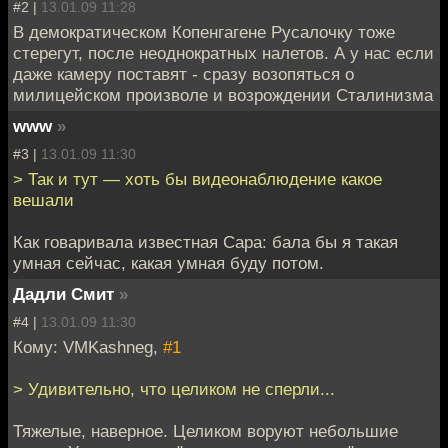
#2 |
13.01.09 11:28
В демократическом Копенгагене Русалочку тоже
стерегут, после неоднократных налетов. А у нас если
даже камеру поставят - сразу возопяться о
милицейском произволе и возрождении Сталинизма
www
»
#3 |
13.01.09 11:30
> Так и тут — хоть бы видеонаблюдение какое
вешали
Как говаривала известная Сара: бала бы я такая
умная сейчас, какая умная буду потом.
Дадли Смит
»
#4 |
13.01.09 11:30
Кому: VMKashneg,
#1
> Удивительно, что целиком не сперли...
Тяжелые, наверное. Целиком воруют небольшие