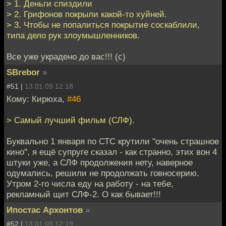
> 1. Деньги спиздили
> 2. Грифонов покрыли какой-то хуйней.
> 3. Чтобы не попалиться покрытие соскаблили,
типа дело рук злоумышленников.
Все уже украдено до вас!!! (с)
SBrebor
»
#51 |
13.01.09 12:18
Кому: Кирюха,
#46
> Самый лучший фильм (СЛФ).
Буквально 1 января по СТС крутили "очень страшное
кино", я ещё супруге сказал - как странно, этих вон 4
штуки уже, а СЛФ продолжения нету, наверное
одумались, решили не продолжать говносерию.
Утром 2-го числа еду на работу - на тебе,
рекламный щит СЛФ-2. О как бывает!!!
Ипостас Архонтов
»
#52 |
13.01.09 12:19