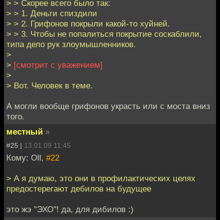
> > Скорее всего было так:
> > 1. Деньги спиздили
> > 2. Грифонов покрыли какой-то хуйней.
> > 3. Чтобы не попалиться покрытие соскаблили,
типа дело рук злоумышленников.
>
>
[смотрит с уважением]
>
> Вот. Человек в теме.
А могли вообще грифонов украсть или с моста вниз
того.
местный
»
#25 |
13.01.09 11:45
Кому: Oll,
#22
> А я думаю, это они в профилактических целях
предостерегают дебилов на будущее
это жэ "ЭХО"! да, для дибилов :)