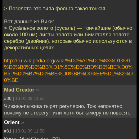
> Позолота это типа фольга такая тонкая.
Вот данные из Вики:
> Суса́льное золото (сусаль) — тончайшие (обычно
около 100 нм) листы золота или биметалла золото-
серебро (двойник), которые обычно используются в
декоративных целях.
http://ru.wikipedia.org/wiki/%D0%A1%D1%83%D1%81
%D0%B0%D0%BB%D1%8C%D0%BD%D0%BE%D0%
B5_%D0%B7%D0%BE%D0%BB%D0%BE%D1%82%D
0%BE
Mad Creator
»
#30 |
13.01.09 11:53
Чижика-пыжика тырят регулярно. Тож непонятно
почему не стерегут или хотя бы камеру не повесят.
Orient
»
#31 |
13.01.09 11:58
Кому: Mad Creator,
#30