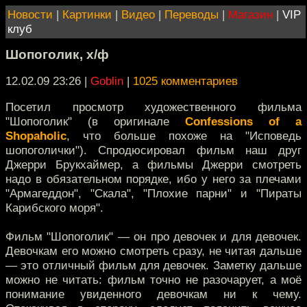
Новости
|
Картинки
|
Видео
|
Переводы
|
Магазин
|
VIP
клуб
Шопоголик, х/ф
12.02.09 23:26
|
Goblin
|
1025 комментариев
Посетил просмотр художественного фильма
"Шопоголик" (в оригинале
Confessions of a
Shopaholic
, что больше похоже на "Исповедь
шопоголички"). Спродюсировал фильм наш друг
Джерри Брукхаймер, а фильмы Джерри смотреть
надо в обязательном порядке, ибо у него за плечами
"Армагеддон", "Скала", "Плохие парни" и "Пираты
Карибского моря".
Фильм "Шопоголик" — он про девочек и для девочек.
Девочкам его можно смотреть сразу, не читая дальше
— это отличный фильм для девочек. Заметку дальше
можно не читать: фильм точно не разочарует, а моё
понимание увиденного девочкам ни к чему.