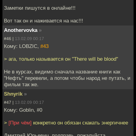
Заметки пишутся в онлайне!!!
Вот так он и наживается на нас!!!
Anothervovka
»
#46 |
13.02.09 00:17
Кому: LOBZIC,
#43
> ага, только называется он "There will be blood"
Не в курсах, видимо сначала название книги как
"Нефть" перевели, а потом чтобы народ не путать, и
фильм так же.
Shnyrik
»
#47 |
13.02.09 00:17
Кому: Goblin, #0
>
[При чём]
конкретно он обязан скакать энергичнее
Дмитрий Юрьевич, подправь, пожалуйста.