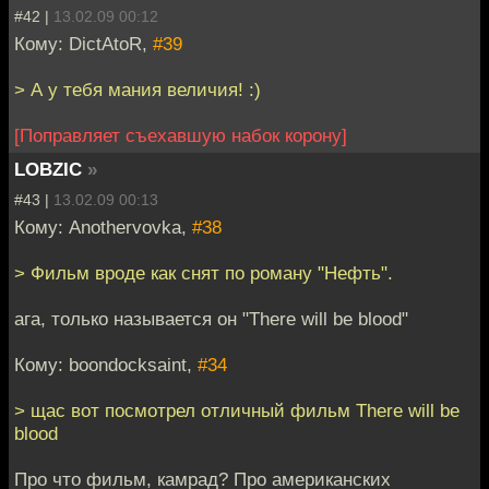
#42 |
13.02.09 00:12
Кому: DictAtoR,
#39
> А у тебя мания величия! :)
[Поправляет съехавшую набок корону]
LOBZIC
»
#43 |
13.02.09 00:13
Кому: Anothervovka,
#38
> Фильм вроде как снят по роману "Нефть".
ага, только называется он "There will be blood"
Кому: boondocksaint,
#34
> щас вот посмотрел отличный фильм There will be
blood
Про что фильм, камрад? Про американских