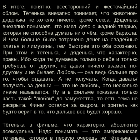
В итоге, понятно, всесторонний и жесточайший
облом. Тётенька внезапно понимает, что животное-
дяденька не хотело ничего, кроме секса. Дяденька
внезапно понимает, что имел дело с жадной тварью,
которая не способна думать ни о чём, кроме барахла.
И чем больше было потрачено денег на свадебные
платья и лимузины, тем быстрее это оба осознают.
При этом и тётенька, и дяденька, что характерно,
правы. Ибо когда ты думаешь только о себе и только
требуешь от других, не давая ничего взамен, по-
другому и не бывает. Любовь — она ведь больше про
то, чтобы отдавать. А не получать. Когда давать/
получать за деньги — это не любовь, это несколько
иначе называется. Ну а в фильме показана только
часть такой "любви" до замужества, то есть тема не
раскрыта. Финал остался за кадром, и зритель как
будто верит в то, что дальше всё будет хорошо.
Тётенька в фильме, что характерно, абсолютно
асексуальна. Надо понимать — это американская
тётенька, которая в первую очередь не тётенька, а