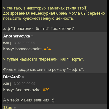
> считаю, в некоторых заметках (типа этой)
дозированная нецензурная брань могла бы серьёзно
повысить художественную ценность.
х/ф "Шопоголик, блять!" Так, что ли?
Anothervovka
»
#38 |
13.02.09 00:09
Кому: boondocksaint,
#34
> тупые надмозги "перевели" как "Нефть".
Фильм вроде как снят по роману "Нефть".
DictAtoR
»
#39 |
13.02.09 00:09
Кому: Anothervovka,
#29
А у тебя мания величия! :)
13ug
»