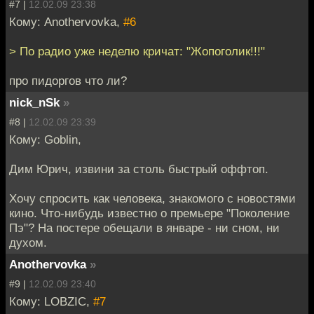
#7 |
12.02.09 23:38
Кому: Anothervovka,
#6
> По радио уже неделю кричат: "Жопоголик!!!"
про пидоргов что ли?
nick_nSk
»
#8 |
12.02.09 23:39
Кому: Goblin,
Дим Юрич, извини за столь быстрый оффтоп.
Хочу спросить как человека, знакомого с новостями
кино. Что-нибудь известно о премьере "Поколение
Пэ"? На постере обещали в январе - ни сном, ни
духом.
Anothervovka
»
#9 |
12.02.09 23:40
Кому: LOBZIC,
#7