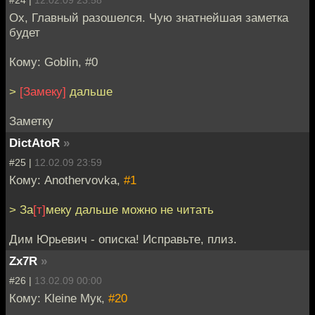
#24 |
12.02.09 23:58
Ох, Главный разошелся. Чую знатнейшая заметка
будет
Кому: Goblin, #0
>
[Замеку]
дальше
Заметку
DictAtoR
»
#25 |
12.02.09 23:59
Кому: Anothervovka,
#1
> За
[т]
меку дальше можно не читать
Дим Юрьевич - описка! Исправьте, плиз.
Zx7R
»
#26 |
13.02.09 00:00
Кому: Kleine Мук,
#20