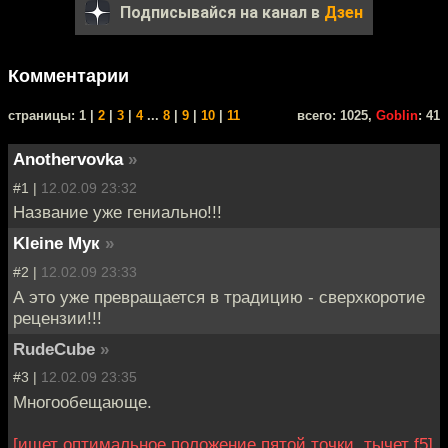
Подписывайся на канал в
Дзен
Комментарии
cтраницы: 1 |
2
|
3
|
4
...
8
|
9
|
10
|
11
всего: 1025,
Goblin
: 41
Anothervovka
»
#1 |
12.02.09 23:32
Название уже гениально!!!
Kleine Мук
»
#2 |
12.02.09 23:33
А это уже превращается в традицию - сверхкоротие
рецензии!!!
RudeCube
»
#3 |
12.02.09 23:35
Многообещающе.
[ищет оптимальное положение пятой точки, тычет f5]