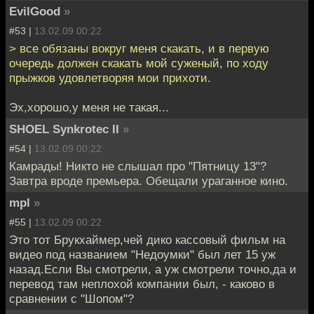
EvilGood
»
#53 |
13.02.09 00:22
> все обязаны вокруг меня скакать, и в первую
очередь должен скакать мой суженый, по ходу
прыжков удовлетворяя мои прихоти.
Эх,хорошо,у меня не такая...
SHOEL Synkrotec II
»
#54 |
13.02.09 00:22
Камрады! Никто не слышал про "Пятницу 13"?
Завтра вроде премьера. Обещали ураганное кино.
mpl
»
#55 |
13.02.09 00:22
Это тот Брукхаймер,чей дико кассовый фильм на
видео под названием "Недоумки" был лет 15 уж
назад.Если Вы смотрели, а уж смотрели точно,да и
перевод там неплохой компании был, - каково в
сравнении с "Шопом"?