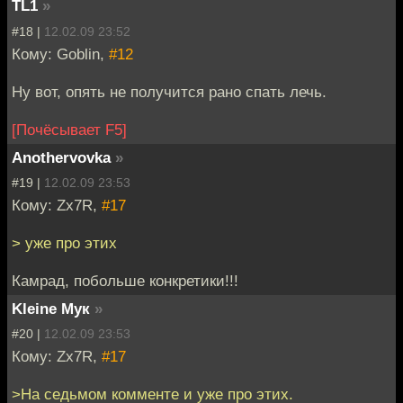
TL1
»
#18 |
12.02.09 23:52
Кому: Goblin,
#12
Ну вот, опять не получится рано спать лечь.
[Почёсывает F5]
Anothervovka
»
#19 |
12.02.09 23:53
Кому: Zx7R,
#17
> уже про этих
Камрад, побольше конкретики!!!
Kleine Мук
»
#20 |
12.02.09 23:53
Кому: Zx7R,
#17
>На седьмом комменте и уже про этих.