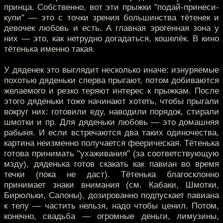
принца. Собственно, вот эти прыжки "подай-принеси-
купи" — это с точки зрения большинства тётенек и
девочек любовь и есть. А главная эрогенная зона у
них — это, как нетрудно догадаться, кошелёк. В кино
тётенька именно такая.
У дяденек это выглядит несколько иначе: изнуряемые
похотью дяденьки сперва прыгают, потом добиваются
желаемого и резко теряют интерес к прыжкам. После
этого дяденьки тоже начинают хотеть, чтобы прыгали
вокруг них: готовили еду, наводили порядок, стирали
шмотки и пр. Для дяденьки любовь — это домашняя
рабыня. И если встречаются два таких одиночества,
картина неизменно получается феерическая. Тётенька
готова принимать "ухаживания" (за соответствующую
мзду), дяденька готов скакать как павиан во время
течки (пока не даст). Тётенька благосклонно
принимает знаки внимания (см. Кабаки, Шмотки,
Бирюльки, Салоны), дозированно подпускает павиана
к телу — частить нельзя, надо чтобы ценил. Потом,
конечно, свадьба — огромные деньги, лимузины,