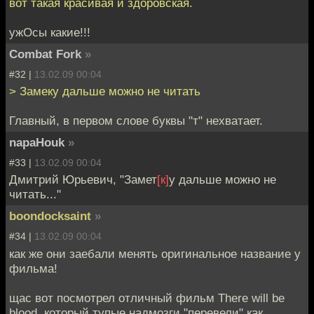
вот такая красивая и здоровская.
ужОсы какие!!!
Combat Fork
»
#32 |
13.02.09 00:04
> Замеку дальше можно не читать
Главный, в первом слове буквы "т" нехватает.
napaHouk
»
#33 |
13.02.09 00:04
Дмитрий Юрьевич, "Замет
[к]
у дальше можно не
читать..."
boondocksaint
»
#34 |
13.02.09 00:04
как же они заебали менять оригинальное название у
фильма!
щас вот посмотрел отличный фильм There will be
blood, который тупые надмозги "перевели" как