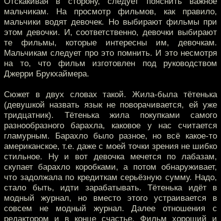
Отскакивая в сторону, следует пояснить важное
мальчикам. На просмотр фильмов, как правило,
мальчики водят девочек. Но выбирают фильмы при
этом девочки. И, соответственно, девочки выбирают
те фильмы, которые интересны им, девочкам.
Мальчикам следует про это помнить. И это несмотря
на то, что фильм изготовлен под руководством
Джерри Брукхаймера.
Сюжет в двух словах такой. Жила-была тётенька
(девушкой назвать язык не поворачивается, ей уже
тридцатник). Тётенька жила покупками самого
разнообразного барахла, каковое у нас считается
гламурным. Барахло было разное, но всё какое-то
американское, т.е. даже с моей точки зрения не шибко
стильное. Ну и вот девочка мечется по лабазам,
скупает барахло коробками, а потом обнаруживает,
что задолжала по кредиткам серьёзную сумму. Надо,
стало быть, идти зарабатывать. Тётенька идёт в
модный журнал, но вместо этого устраивается в
совсем не модный журнал. Далее отношения с
редактором и в конце счастье. Фильм хороший и