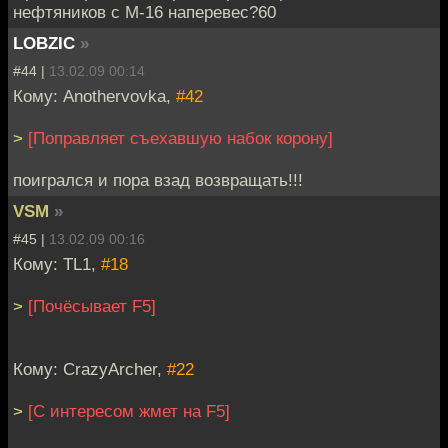
нефтяников с М-16 наперевес?60
LOBZIC
»
#44 |
13.02.09 00:14
Кому: Anothervovka,
#42
>
[Поправляет съехавшую набок корону]
поигрался и пора взад возвращать!!!
VSM
»
#45 |
13.02.09 00:16
Кому: TL1,
#18
>
[Почёсывает F5]
Кому: CrazyArcher,
#22
>
[С интересом жмет на F5]