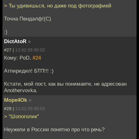
> Ты удивишься, но даже под фотографией
Точна Пендалф!(С)
:)
DictAtoR
»
#27 |
13.02.09 00:02
Кому: PoD,
#24
Атпиридил! БТП!!! :)
Кстати, мой пост, как вы понимаете, не адресован
Anothervovka.
Mope4Ok
»
#28 |
13.02.09 00:03
> "Шопоголик"
Неужели в России понятно про что речь?