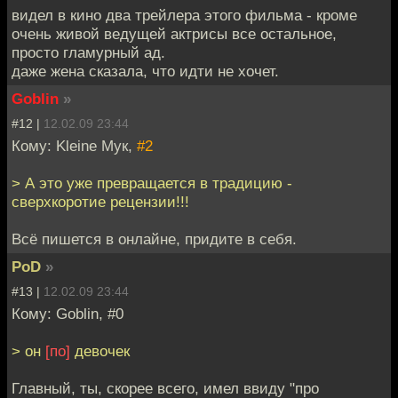
видел в кино два трейлера этого фильма - кроме
очень живой ведущей актрисы все остальное,
просто гламурный ад.
даже жена сказала, что идти не хочет.
Goblin
»
#12 |
12.02.09 23:44
Кому: Kleine Мук,
#2
> А это уже превращается в традицию -
сверхкоротие рецензии!!!
Всё пишется в онлайне, придите в себя.
PoD
»
#13 |
12.02.09 23:44
Кому: Goblin, #0
> он
[по]
девочек
Главный, ты, скорее всего, имел ввиду "про