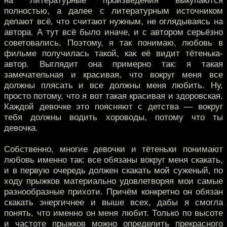
на литературные произведения выкупаются
полностью, а далее с литературным источником
делают всё, что считают нужным, не оглядываясь на
автора. А тут всё было иначе, и с автором серьёзно
советовались. Поэтому, я так понимаю, любовь в
фильме получилась такой, как её видит тётенька-
автор. Выглядит она примерно так: я такая
замечательная и красивая, что вокруг меня все
должны плясать и все должны меня любить. Ну,
просто потому, что я вот такая красивая и здоровская.
Каждой девочке это поясняют с детства — вокруг
тебя должны водить хороводы, потому что ты
девочка.
Собственно, многие девочки и тётеньки понимают
любовь именно так: все обязаны вокруг меня скакать,
и в первую очередь должен скакать мой суженый, по
ходу прыжков материально удовлетворяя мои самые
разнообразные прихоти. Причём конкретно он обязан
скакать энергичнее и выше всех, дабы я смогла
понять, что именно он меня любит. Только по высоте
и частоте прыжков можно определить прекрасного