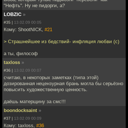
"Нефть". Ну не пидорги, а?
LOBZIC
»
#35 |
13.02.09 00:05
Кому: ShootNICK,
#21
> Страшнейшее из бедствий- инфляция любви (с)
а ты, философ
taxloss
»
#36 |
13.02.09 00:07
считаю, в некоторых заметках (типа этой)
дозированная нецензурная брань могла бы серьёзно
повысить художественную ценность.
даёшь матерщину за смс!!!
boondocksaint
»
#37 |
13.02.09 00:09
Кому: taxloss,
#36