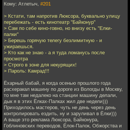
Кому: Атлетыч,
#201
> Кстати, там напротив Люксора, буквально улицу
перебежать - есть кинотеатр "Байконур"
> Сам по себе кино-говно, но внизу есть "Елки-
палки"
> Берешь горячую телегу безлимитную - и
ужираешься.
> Кто как не знаю - а я туда ломанусь после
просмотра
> Строго в зоне для некурящих!
> Пароль: Камрад!!!
Ёхарный бабай, я когда осенью прошлого года
расхеракал машину по дороге из Вологды в Москву,
то мне там недалеко на станции машину делали,
дык я в этих Ёлках-Палках жил две недели)))
Приходилось мастеров, чуть не день через день
контролировать ездить, ну и заруливал в Ёлки)))
А ваще это реклама Люксора, Байконура,
Гоблиновских переводов, Ёлок-Палок, Обжорства и