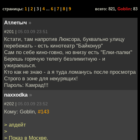
cтраницы:
1
|
2
| 3 |
4
...
6
|
7
|
8
|
9
всего: 821,
Goblin
: 83
Атлетыч
»
#201 |
05.03.09 23:51
Кстати, там напротив Люксора, буквально улицу
перебежать - есть кинотеатр "Байконур"
Сам по себе кино-говно, но внизу есть "Елки-палки"
Берешь горячую телегу безлимитную - и
ужираешься.
Кто как не знаю - а я туда ломанусь после просмотра
Строго в зоне для некурящих!
Пароль: Камрад!!!
naxxodka
»
#202 |
05.03.09 23:52
Кому: Goblin,
#143
> апдейт
>
> Показ в Москве.