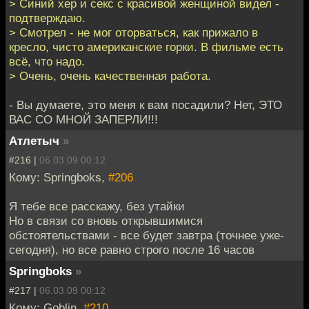
> Синий хер и секс с красивой женщиной видел -
подтверждаю.
> Смотрел - не мог оторваться, как прижало в
кресло, чисто американские горки. В фильме есть
всё, что надо.
> Очень, очень качественная работа.
- Вы думаете, это меня к вам посадили? Нет, ЭТО
ВАС СО МНОЙ ЗАПЕРЛИ!!!
Атлетыч
»
#216 |
06.03.09 00:12
Кому: Springboks,
#206
Я тебе все расскажу, без утайки
Но в связи со вновь открывшимися
обстоятельствами - все будет завтра (точнее уже-
сегодня), но все равно строго после 16 часов
Springboks
»
#217 |
06.03.09 00:12
Кому: Goblin,
#210