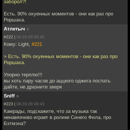
заборол?!
Есть. 90% охуенных моментов - они как раз про
Роршаха.
Атлетыч
»
#222 |
06.03.09 00:40
Кому: Light,
#221
> Есть. 90% охуенных моментов - они как раз про
Роршаха.
Упорно терплю!!!
вы хоть пару часов до аццкого оджига поспать
дайте, не дразните зверя
Sniff
»
#223 |
06.03.09 00:43
Камрады, подскажите, что за музыка так
ненавязчиво играет в ролике Синего Фила, про
Бэтмэна?