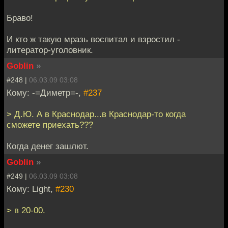
Браво!
И кто ж такую мразь воспитал и взростил -
литератор-уголовник.
Goblin
»
#248 |
06.03.09 03:08
Кому: -=Диметр=-,
#237
> Д.Ю. А в Краснодар...в Краснодар-то когда
сможете приехать???
Когда денег зашлют.
Goblin
»
#249 |
06.03.09 03:08
Кому: Light,
#230
> в 20-00.