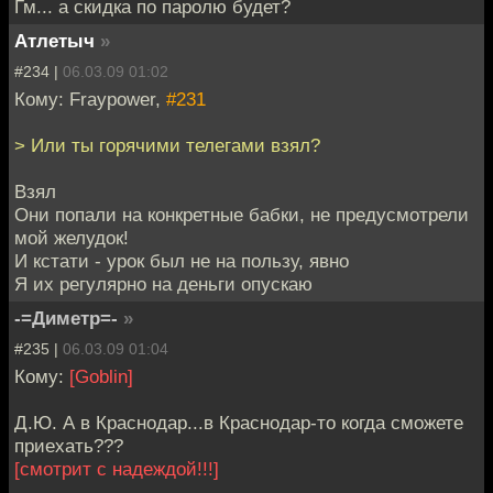
Гм... а скидка по паролю будет?
Атлетыч
»
#234 |
06.03.09 01:02
Кому: Fraypower,
#231
> Или ты горячими телегами взял?
Взял
Они попали на конкретные бабки, не предусмотрели
мой желудок!
И кстати - урок был не на пользу, явно
Я их регулярно на деньги опускаю
-=Диметр=-
»
#235 |
06.03.09 01:04
Кому:
[Goblin]
Д.Ю. А в Краснодар...в Краснодар-то когда сможете
приехать???
[смотрит с надеждой!!!]