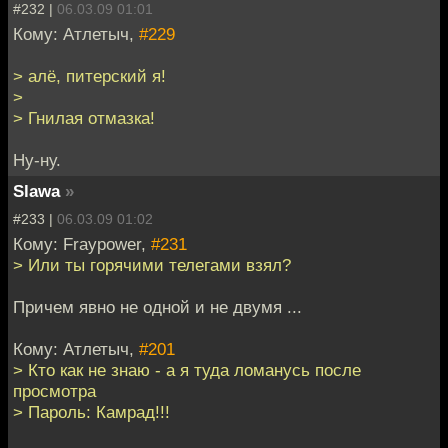
#232 |
06.03.09 01:01
Кому: Атлетыч,
#229
> алё, питерский я!
>
> Гнилая отмазка!
Ну-ну.
Slawa
»
#233 |
06.03.09 01:02
Кому: Fraypower,
#231
> Или ты горячими телегами взял?
Причем явно не одной и не двумя ...
Кому: Атлетыч,
#201
> Кто как не знаю - а я туда ломанусь после
просмотра
> Пароль: Камрад!!!