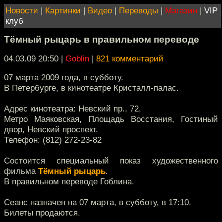
Новости
|
Картинки
|
Видео
|
Переводы
|
Магазин
|
VIP
клуб
Тёмный рыцарь в правильном переводе
04.03.09 20:50
|
Goblin
|
821 комментарий
07 марта 2009 года, в субботу.
В Петербурге, в кинотеатре Кристалл-палас.
Адрес кинотеатра: Невский пр., 72,
Метро Маяковская, Площадь Восстания, Гостиный
двор, Невский проспект.
Телефон: (812) 272-23-82
Состоится специальный показ художественного
фильма
Тёмный рыцарь
.
В правильном переводе Гоблина.
Сеанс назначен на 07 марта, в субботу, в 17:10.
Билеты продаются.