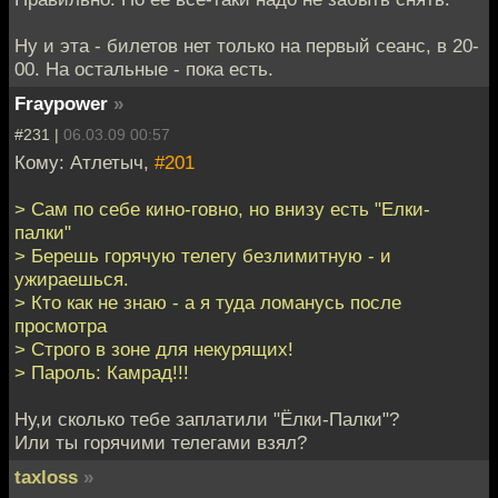
Ну и эта - билетов нет только на первый сеанс, в 20-
00. На остальные - пока есть.
Fraypower
»
#231 |
06.03.09 00:57
Кому: Атлетыч,
#201
> Сам по себе кино-говно, но внизу есть "Елки-
палки"
> Берешь горячую телегу безлимитную - и
ужираешься.
> Кто как не знаю - а я туда ломанусь после
просмотра
> Строго в зоне для некурящих!
> Пароль: Камрад!!!
Ну,и сколько тебе заплатили "Ёлки-Палки"?
Или ты горячими телегами взял?
taxloss
»