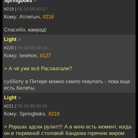
Springboks
»
#219 |
06.03.09 00:17
Кому: Атлетыч,
#216
Спасибо, камрад!
Light
»
#220 |
06.03.09 00:23
Кому: Ierehon,
#127
> А чё уже всё Расхватали?
субботу в Питере можно смело покупать - пока еще
есть билеты.
Light
»
#221 |
06.03.09 00:28
Кому: Springboks,
#218
> Роршах адски рулит!!! А в кино есть момент, когда
он в тюремной столовой бандюка горячим жиром