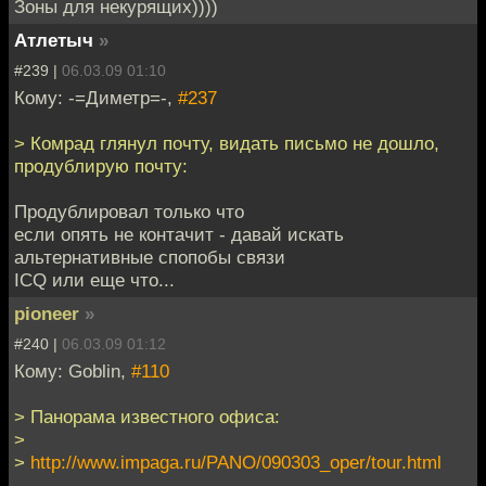
Зоны для некурящих))))
Атлетыч
»
#239 |
06.03.09 01:10
Кому: -=Диметр=-,
#237
> Комрад глянул почту, видать письмо не дошло,
продублирую почту:
Продублировал только что
если опять не контачит - давай искать
альтернативные спопобы связи
ICQ или еще что...
pioneer
»
#240 |
06.03.09 01:12
Кому: Goblin,
#110
> Панорама известного офиса:
>
>
http://www.impaga.ru/PANO/090303_oper/tour.html