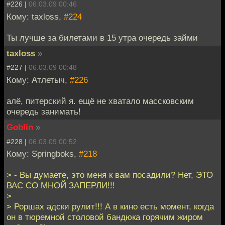
#226 |
06.03.09 00:46
Кому: taxloss,
#224
Ты лучше за билетами в 15 утра очередь займи
taxloss
»
#227 |
06.03.09 00:48
Кому: Атлетыч,
#226
алё, питерский я. ещё не хватало массковским
очередь занимать!
Goblin
»
#228 |
06.03.09 00:52
Кому: Springboks,
#218
> - Вы думаете, это меня к вам посадили? Нет, ЭТО
ВАС СО МНОЙ ЗАПЕРЛИ!!!
>
> Роршах адски рулит!!! А в кино есть момент, когда
он в тюремной столовой бандюка горячим жиром