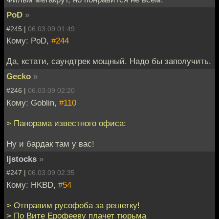
PoD
»
#245 |
06.03.09 01:49
Кому: PoD,
#244
Да, кстати, саундтрек мощный. Надо бы заполучить.
Gecko
»
#246 |
06.03.09 02:20
Кому: Goblin,
#110
> Панорама известного офиса:
Ну и бардак там у вас!
ljstocks
»
#247 |
06.03.09 02:35
Кому: HKBD,
#54
> Отправим русофоба за решетку!
> По Вите Ерофееву плачет тюрьма