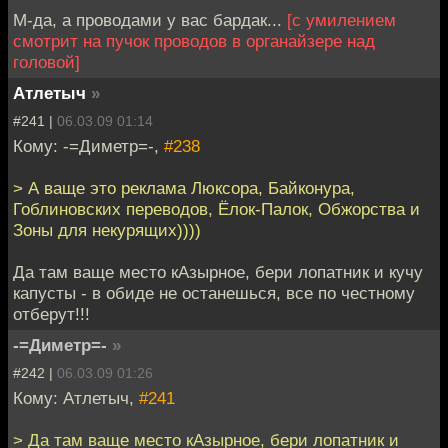
М-да, а проводами у вас бардак...
[с умилением
смотрит на пучок проводов в органайзере над
головой]
Атлетыч
»
#241 |
06.03.09 01:14
Кому: -=Диметр=-,
#238
> А ваще это реклама Люксора, Байконура,
Гоблиновских переводов, Ёлок-Палок, Обжорства и
Зоны для некурящих))))
Да там ваще место кАзырное, бери лопатник и кучу
капусты - в обиде не останешься, все по честному
отберут!!!
-=Диметр=-
»
#242 |
06.03.09 01:26
Кому: Атлетыч,
#241
> Да там ваще место кАзырное, бери лопатник и