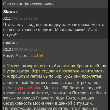
Оно специфическое очень.
Slawa
»
#211 |
06.03.09 00:09
Что за еду - видно шоколадку за монитором. Но это
не все -> главное шарики! Много шариков!! Аж 4
штуки!!!
medic
»
#212 |
06.03.09 00:09
Кому: Атлетыч,
#154
> У меня на кармане есть билетик на Хранителей, на
9 утра завтра. 80рэ содрали проклятые капиталисты.
> А прошлым летом было 60р, будь они прокляты!!!
аналогичный билетик нарою завтра с утречка, но,
[нецензурная брань]
Москва - 290 билет в средней
хреновости кинотеатре, пока жил в Питере - не было
живых переводо Главного. Жду 13-го, ощущаю
бездуховность москвичей в данной ситуации.
По пунктуации, наверное понятно, что я пьян, но