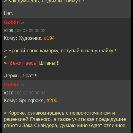
> Как думаешь, седьмой снимут ?
Нет.
Goblin
»
#209 |
06.03.09 00:02
Кому: Художник,
#194
> Бросай свою каморку, вступай в нашу шайку!!!
>
>
[бежит весь]
Штаны!!!
Держы, брат!!!
Goblin
»
#210 |
06.03.09 00:03
Кому: Springboks,
#206
> Короче, ознакомившись с первоисточником и
рецензией Главного, а также учитывая предыдущие
работы Зака Снайдера, думаю кино будет отличное.