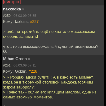
[смотрит]
naxxodka
»
#250 |
06.03.09 06:35
Кому: taxloss,
#227
> алё, питерский я. ещё не хватало массковским
очередь занимать!
что это за высокодержавный кульный шовинизьм?
60
Mihas.Green
»
#251 |
06.03.09 07:11
Кому: Goblin,
#228
> > Роршах адски рулит!!! А в кино есть момент,
когда он в тюремной столовой бандюка горячим
жиром заборол?!
> Точно так - облил его кипящим маслом, один из
самых атомных моментов.