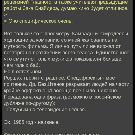
рецензией Главного, а также учитывая предыдущие
работы Зака Снайдера, думаю кино будет отличное.
>
> Оно специфическое очень.
Вот только что с просмотру. Камрады и камрадессы
ходившие за компанию со мной жаловались на
мутность фильма. Я лично чуть ли не визжал от
восторга на протяжении всего сеанса. Единственное
что смутило: голых мужиков показывали больше,
чем голых баб.
Но в остальном...
Роршах творит страшное. Спецэффекты - мое
почтение, Др. БезШтанов разрывает людей на части
крайне эффектно. И вообще все было шикарно.
Порадовала одна фраза (возможно в российском
дубляже по-другому):
- Голубым на телевидение нельзя.
Эх, 1985 год - наивные.
Фильм мегакрут, но понравится не всем.