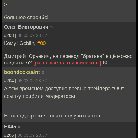
>
большое спасибо!
Олег Викторович
»
#203 |
05.03.09 23:57
Кому: Goblin,
#00
Дмитрий Юрьевич, на перевод "братьев" ещё можно
надеяться?
[рассыпается в извинениях]
60
boondocksaint
»
#204 |
05.03.09 23:57
А тем временем доступно превью трейлера "ОО".
ссылку прибили модераторы
Есть подозрение - опять получится оно.
FX45
»
#205 |
05.03.09 23:57