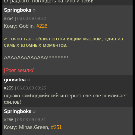
Отрадного. Поглядеть на кино и тебя!
Springboks
»
#254 |
06.03.09 09:22
Кому: Goblin,
#228
> Точно так - облил его кипящим маслом, один из
самых атомных моментов.
ААААААААААААА!!!!!!!!!!!!!!
[Роет землю]
goosetea
»
#255 |
06.03.09 09:25
однако камбоджийский интернет еле-еле осиливает
филов!
Springboks
»
#256 |
06.03.09 09:31
Кому: Mihas.Green,
#251