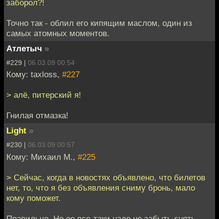
заборол?!
Точно так - облил его кипящим маслом, один из
самых атомных моментов.
Атлетыч
»
#229 |
06.03.09 00:54
Кому: taxloss,
#227
> алё, питерский я!
Гнилая отмазка!
Light
»
#230 |
06.03.09 00:57
Кому: Михаил М.,
#225
> Сейчас, когда в новостях объявлено, что билетов
нет, то, что я без объявления сниму бронь, мало
кому поможет.
Правильно. Но ее все-таки надо не забыть снять.